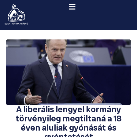
A liberális lengyel kormány
törvényileg megtiltaná a 18
éven aluliak gyónását és
gyóntatását