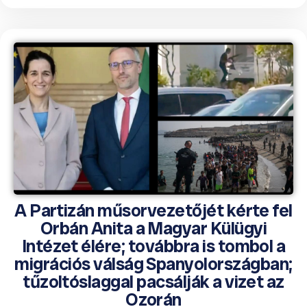
A Partizán műsorvezetőjét kérte fel
Orbán Anita a Magyar Külügyi
Intézet élére; továbbra is tombol a
migrációs válság Spanyolországban;
tűzoltóslaggal pacsálják a vizet az
Ozorán