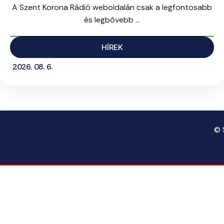
A Szent Korona Rádió weboldalán csak a legfontosabb
és legbővebb ...
HÍREK
2026. 08. 6.
© 