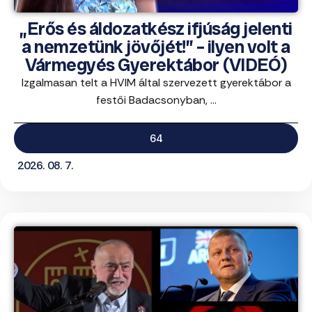
„Erős és áldozatkész ifjúság jelenti
a nemzetünk jövőjét!” – ilyen volt a
Vármegyés Gyerektábor (VIDEÓ)
Izgalmasan telt a HVIM által szervezett gyerektábor a
festői Badacsonyban, ...
64
2026. 08. 7.