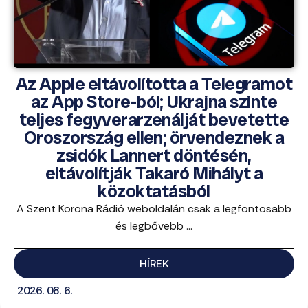
Az Apple eltávolította a Telegramot
az App Store-ból; Ukrajna szinte
teljes fegyverarzenálját bevetette
Oroszország ellen; örvendeznek a
zsidók Lannert döntésén,
eltávolítják Takaró Mihályt a
közoktatásból
A Szent Korona Rádió weboldalán csak a legfontosabb
és legbővebb ...
HÍREK
2026. 08. 6.