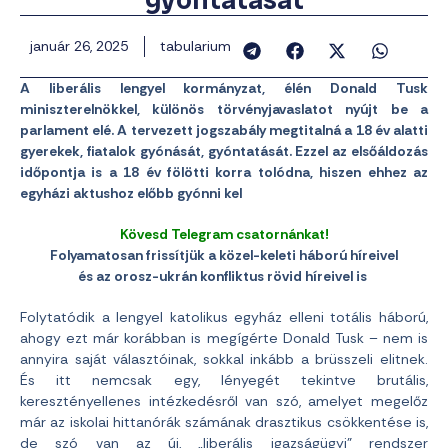
január 26, 2025
tabularium
A liberális lengyel kormányzat, élén Donald Tusk
miniszterelnökkel, különös törvényjavaslatot nyújt be a
parlament elé. A tervezett jogszabály megtitalná a 18 év alatti
gyerekek, fiatalok gyónását, gyóntatását. Ezzel az elsőáldozás
időpontja is a 18 év fölötti korra tolódna, hiszen ehhez az
egyházi aktushoz előbb gyónni kel
Kövesd Telegram csatornánkat!
Folyamatosan frissítjük a közel-keleti háború híreivel
és az orosz-ukrán konfliktus rövid híreivel is
Folytatódik a lengyel katolikus egyház elleni totális háború,
ahogy ezt már korábban is megígérte Donald Tusk – nem is
annyira saját választóinak, sokkal inkább a brüsszeli elitnek.
És itt nemcsak egy, lényegét tekintve brutális,
keresztényellenes intézkedésről van szó, amelyet megelőz
már az iskolai hittanórák számának drasztikus csökkentése is,
de szó van az új, „liberális igazságügyi” rendszer