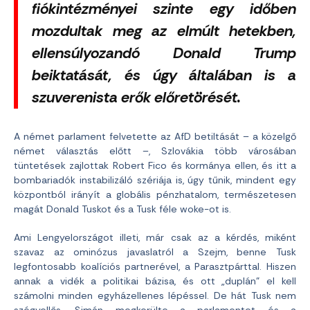
fiókintézményei szinte egy időben
mozdultak meg az elmúlt hetekben,
ellensúlyozandó Donald Trump
beiktatását, és úgy általában is a
szuverenista erők előretörését.
A német parlament felvetette az AfD betiltását – a közelgő
német választás előtt –, Szlovákia több városában
tüntetések zajlottak Robert Fico és kormánya ellen, és itt a
bombariadók instabilizáló szériája is, úgy tűnik, mindent egy
központból irányít a globális pénzhatalom, természetesen
magát Donald Tuskot és a Tusk féle woke-ot is.
Ami Lengyelországot illeti, már csak az a kérdés, miként
szavaz az ominózus javaslatról a Szejm, benne Tusk
legfontosabb koalíciós partnerével, a Parasztpárttal. Hiszen
annak a vidék a politikai bázisa, és ott „duplán” el kell
számolni minden egyházellenes lépéssel. De hát Tusk nem
szégyellős. Simán megkerülte a parlamentet és a