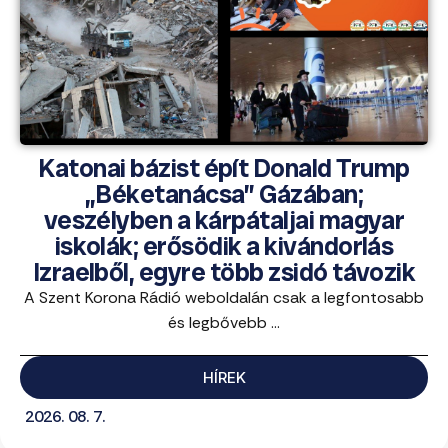
Katonai bázist épít Donald Trump
„Béketanácsa” Gázában;
veszélyben a kárpátaljai magyar
iskolák; erősödik a kivándorlás
Izraelből, egyre több zsidó távozik
A Szent Korona Rádió weboldalán csak a legfontosabb
és legbővebb ...
HÍREK
2026. 08. 7.