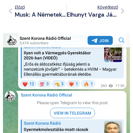
Előző
Következő
Musk: A Németek Túlságosan Nagy Hangsúlyt Fektetnek A Múltbeli Bűntudatra, Amin Túl Kell Lépni
Elhunyt Varga János Corvin Közi Szabadságharcos, Az 1956-Os Magyarok Világszövetségének Elnöke