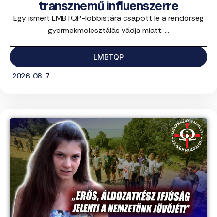
transznemű influenszerre
Egy ismert LMBTQP-lobbistára csapott le a rendőrség
gyermekmolesztálás vádja miatt. ...
LMBTQP
2026. 08. 7.