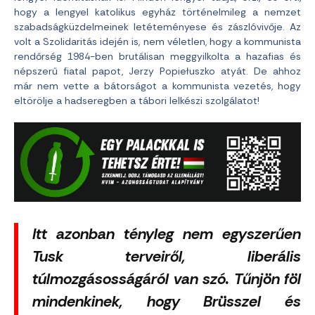
hogy a lengyel katolikus egyház történelmileg a nemzet
szabadságküzdelmeinek letéteményese és zászlóvivője. Az
volt a Szolidaritás idején is, nem véletlen, hogy a kommunista
rendőrség 1984-ben brutálisan meggyilkolta a hazafias és
népszerű fiatal papot, Jerzy Popiełuszko atyát. De ahhoz
már nem vette a bátorságot a kommunista vezetés, hogy
eltörölje a hadseregben a tábori lelkészi szolgálatot!
Itt azonban tényleg nem egyszerűen
Tusk terveiről, liberális
túlmozgásosságáról van szó. Tűnjön föl
mindenkinek, hogy Brüsszel és