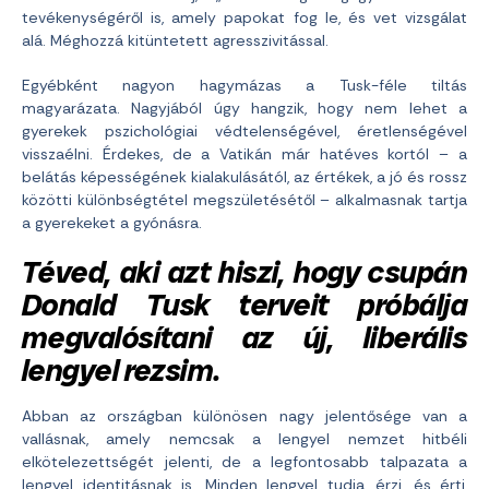
tevékenységéről is, amely papokat fog le, és vet vizsgálat
alá. Méghozzá kitüntetett agresszivitással.
Egyébként nagyon hagymázas a Tusk-féle tiltás
magyarázata. Nagyjából úgy hangzik, hogy nem lehet a
gyerekek pszichológiai védtelenségével, éretlenségével
visszaélni. Érdekes, de a Vatikán már hatéves kortól – a
belátás képességének kialakulásától, az értékek, a jó és rossz
közötti különbségtétel megszületésétől – alkalmasnak tartja
a gyerekeket a gyónásra.
Téved, aki azt hiszi, hogy csupán
Donald Tusk terveit próbálja
megvalósítani az új, liberális
lengyel rezsim.
Abban az országban különösen nagy jelentősége van a
vallásnak, amely nemcsak a lengyel nemzet hitbéli
elkötelezettségét jelenti, de a legfontosabb talpazata a
lengyel identitásnak is. Minden lengyel tudja, érzi, és érti,