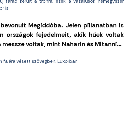
új fáraó került a trónra, ezek a vazallusok nemegyszer
r is.
 bevonult Megiddóba. Jelen pillanatban is
n országok fejedelmeit, akik hűek voltak
n messze voltak, mint Naharin és Mitanni…
m falára vésett szövegben, Luxorban.