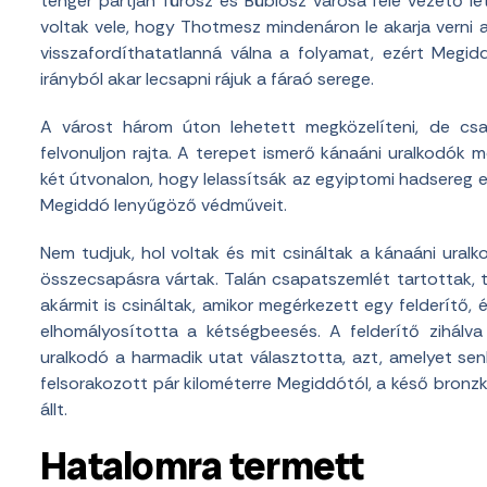
tenger partján Türosz és Büblosz városa felé vezető l
voltak vele, hogy Thotmesz mindenáron le akarja verni a
visszafordíthatatlanná válna a folyamat, ezért Megid
irányból akar lecsapni rájuk a fáraó serege.
A várost három úton lehetett megközelíteni, de cs
felvonuljon rajta. A terepet ismerő kánaáni uralkodók m
két útvonalon, hogy lelassítsák az egyiptomi hadsereg el
Megiddó lenyűgöző védműveit.
Nem tudjuk, hol voltak és mit csináltak a kánaáni uralk
összecsapásra vártak. Talán csapatszemlét tartottak,
akármit is csináltak, amikor megérkezett egy felderítő,
elhomályosította a kétségbeesés. A felderítő zihálva
uralkodó a harmadik utat választotta, azt, amelyet se
felsorakozott pár kilométerre Megiddótól, a késő bron
állt.
Hatalomra termett