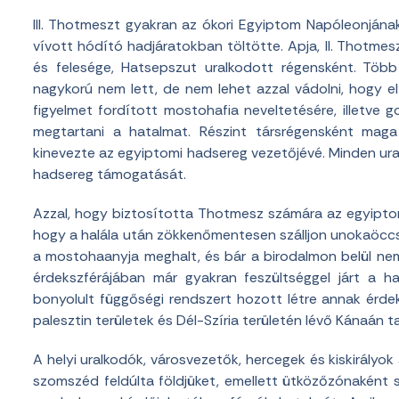
III. Thotmeszt gyakran az ókori Egyiptom Napóleonjának 
vívott hódító hadjáratokban töltötte. Apja, II. Thotmesz
és felesége, Hatsepszut uralkodott régensként. Több
nagykorú nem lett, de nem lehet azzal vádolni, hogy el
figyelmet fordított mostohafia neveltetésére, illetve 
megtartani a hatalmat. Részint társrégensként maga
kinevezte az egyiptomi hadsereg vezetőjévé. Minden u
hadsereg támogatását.
Azzal, hogy biztosította Thotmesz számára az egyiptomi
hogy a halála után zökkenőmentesen szálljon unokaöccsé
a mostohaanyja meghalt, és bár a birodalmon belül ne
érdekszférájában már gyakran feszültséggel járt a 
bonyolult függőségi rendszert hozott létre annak érdeké
palesztin területek és Dél-Szíria területén lévő Kánaán 
A helyi uralkodók, városvezetők, hercegek és kiskirályo
szomszéd feldúlta földjüket, emellett ütközőzónaként 