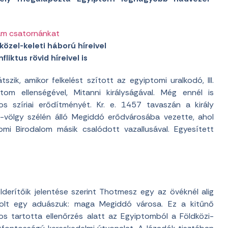
am csatornánkat
közel-keleti háború híreivel
liktus rövid híreivel is
szik, amikor felkelést szított az egyiptomi uralkodó, III.
om ellenségével, Mitanni királyságával. Még ennél is
s szíriai erődítményét. Kr. e. 1457 tavaszán a király
el-völgy szélén álló Megiddó erődvárosába vezette, ahol
omi Birodalom másik csalódott vazallusával. Egyesített
derítőik jelentése szerint Thotmesz egy az övéknél alig
olt egy aduászuk: maga Megiddó városa. Ez a kitűnő
os tartotta ellenőrzés alatt az Egyiptomból a Földközi-