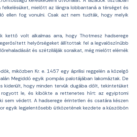
étfontosságú kereskedelmi útvonalat. A lázadók tisztában
 felkelésüket, mielőtt az lángra lobbantaná a térséget és
dó ellen fog vonulni. Csak azt nem tudták, hogy melyik
ak kettő volt alkalmas arra, hogy Thotmesz hadserege
egerősített helyőrségeket állítottak fel a legvalószínűbb
őrehaladását és szétzilálják soraikat, még mielőtt elérnék
odók, miközben Kr. e. 1457 egy áprilisi reggelén a közelgő
 talán Megiddó egyik pompás palotájában lakomáztak. De
 és kiderült, hogy minden tervük dugába dőlt, tekintetüket
 rogyott le, és kibökte a rettenetes hírt: az egyiptomi
nki sem védett. A hadserege érintetlen és csatára készen
zkor egyik legjelentősebb ütközetének kezdete a küszöbön