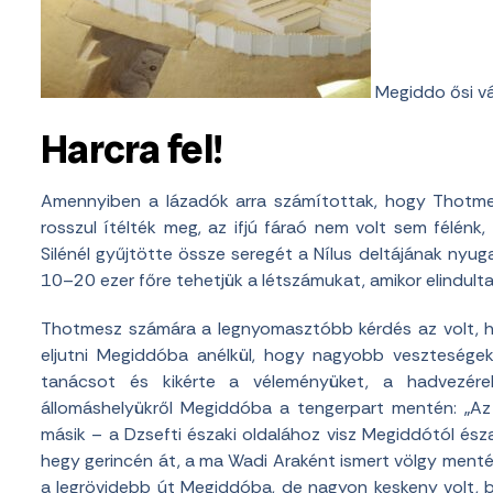
Megiddo ősi v
Harcra fel!
Amennyiben a lázadók arra számítottak, hogy Thotmes
rosszul ítélték meg, az ifjú fáraó nem volt sem félénk
Silénél gyűjtötte össze seregét a Nílus deltájának nyug
10–20 ezer főre tehetjük a létszámukat, amikor elindulta
Thotmesz számára a legnyomasztóbb kérdés az volt, h
eljutni Megiddóba anélkül, hogy nagyobb veszteségek
tanácsot és kikérte a véleményüket, a hadvezér
állomáshelyükről Megiddóba a tengerpart mentén: „Az 
másik – a Dzsefti északi oldalához visz Megiddótól észa
hegy gerincén át, a ma Wadi Araként ismert völgy mentén
a legrövidebb út Megiddóba, de nagyon keskeny volt, b