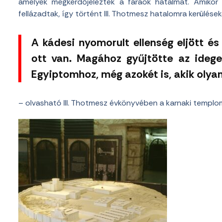
amelyek megkérdőjelezték a fáraók hatalmát. Amikor 
fellázadtak, így történt III. Thotmesz hatalomra kerüléseko
A kádesi nyomorult ellenség eljött és
ott van. Magához gyűjtötte az idege
Egyiptomhoz, még azokét is, akik olya
– olvasható III. Thotmesz évkönyvében a karnaki templo