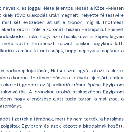
nevezik, és joggal: élete jelentős részét a Közel-Keleten
 király rövid uralkodás után meghalt, helyette féltestvére
 mint két évtizeden át ült a trónon, míg III. Thotmesz
 akarta orozni tőle a koronát, hiszen Hatsepszut kiemelt
gondoskodott róla, hogy az ő halála után is képes legyen
 mellé vette Thotmeszt, részint amikor nagykorú lett,
ralkodó számára létfontosságú, hogy megnyerje magának a
 hadsereg lojalitását, Hatsepszut egyúttal azt is elérte,
re a korona. Thotmesz húszas életévei elején járt, amikor
m okozott gondot az új uralkodó trónra lépése, Egyiptom
hatalomváltás. A bronzkor utolsó szakaszában Egyiptom
ben, hogy ellenőrzése alatt tudja tartani a mai Izrael, a
tartományt.
k adót fizettek a fáraónak, mert ha nem tették, a hatalmas
szolgáltak Egyiptom és azok között a birodalmak között,