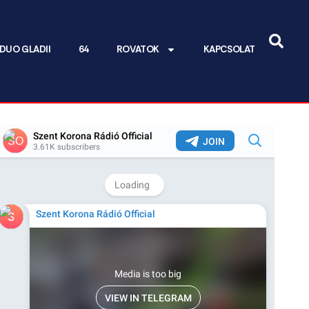
DUO GLADII
64
ROVATOK
KAPCSOLAT