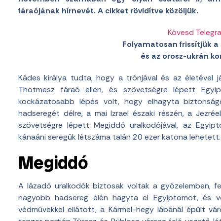
fáraójának hírnevét. A cikket rövidítve közöljük.
Kövesd Telegr
Folyamatosan frissítjük a 
és az orosz-ukrán konf
Kádes királya tudta, hogy a trónjával és az életével ját
Thotmesz fáraó ellen, és szövetségre lépett Egyipt
kockázatosabb lépés volt, hogy elhagyta biztonságo
hadseregét délre, a mai Izrael északi részén, a Jezré
szövetségre lépett Megiddó uralkodójával, az Egyipt
kánaáni seregük létszáma talán 20 ezer katona lehetett.
Megiddó
A lázadó uralkodók biztosak voltak a győzelemben, fel
nagyobb hadsereg élén hagyta el Egyiptomot, és v
védművekkel ellátott, a Kármel-hegy lábánál épült vár