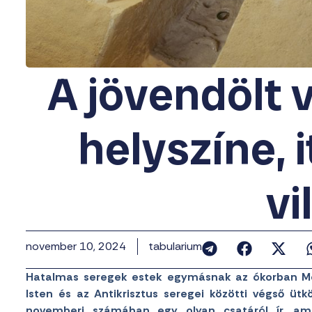
A jövendölt 
helyszíne, i
vi
november 10, 2024
tabularium
Hatalmas seregek estek egymásnak az ókorban Meg
Isten és az Antikrisztus seregei közötti végső üt
novemberi számában egy olyan csatáról ír, a