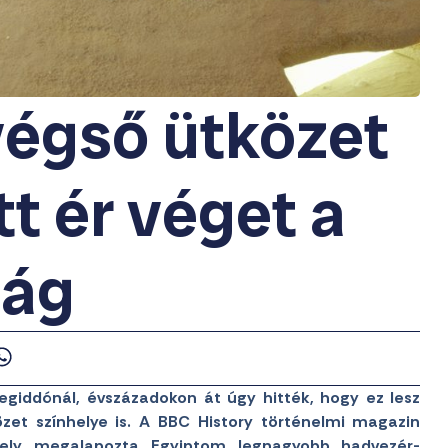
végső ütközet
tt ér véget a
lág
iddónál, évszázadokon át úgy hitték, hogy ez lesz
közet színhelye is. A BBC History történelmi magazin
mely megalapozta Egyiptom legnagyobb hadvezér-