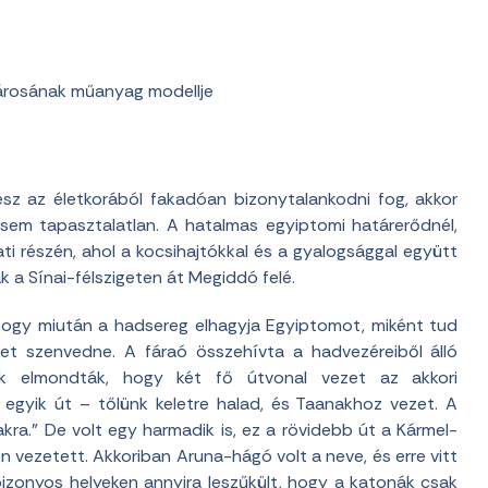
árosának műanyag modellje
z az életkorából fakadóan bizonytalankodni fog, akkor
, sem tapasztalatlan. A hatalmas egyiptomi határerődnél,
ati részén, ahol a kocsihajtókkal és a gyalogsággal együtt
k a Sínai-félszigeten át Megiddó felé.
ogy miután a hadsereg elhagyja Egyiptomot, miként tud
et szenvedne. A fáraó összehívta a hadvezéreiből álló
ek elmondták, hogy két fő útvonal vezet az akkori
egyik út – tőlünk keletre halad, és Taanakhoz vezet. A
kra.” De volt egy harmadik is, ez a rövidebb út a Kármel-
 vezetett. Akkoriban Aruna-hágó volt a neve, és erre vitt
izonyos helyeken annyira leszűkült, hogy a katonák csak