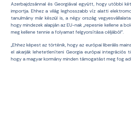
Azerbajdzsánnal és Georgiával együtt, hogy utóbbi két
importja. Ehhez a világ leghosszabb víz alatti elektro
tanulmány már készül is, a négy ország vegyesvállalat
hogy mindezek alapján az EU-nak „repesnie kellene a bo
meg kellene tennie a folyamat felgyorsítása céljából”.
„Ehhez képest az történik, hogy az európai liberális main
el akarják lehetetleníteni Georgia európai integrációs 
hogy a magyar kormány minden támogatást meg fog adni