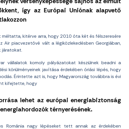
elynek versenyképessége sajnos az elmúlt
ökkent, így az Európai Uniónak alapvető
tlakozzon
 méltatta, kitérve arra, hogy 2010 óta két és félszeresére
zz Air piacvezetővé vált a légiközlekedésben Georgiában,
járatokat.
yar vállalatok komoly pályázatokat készülnek beadni a
ési körülményeinek javítása érdekében óriási lépés, hogy
podás. Érintette azt is, hogy Magyarország továbbra is évi
t kifejtette, hogy
orrása lehet az európai energiabiztonság
ld energiahordozók térnyerésének.
és Románia nagy lépéseket tett annak az érdekében