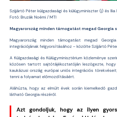
Szijjártó Péter külgazdasági és külügyminiszter (j) és Ilia
Fotó: Bruzák Noémi / MTI
Magyarország minden támogatást megad Georgia s
Magyarország minden támogatást megad Georgia s
integrációjának felgyorsításához – közölte Szijjártó Péte
A Külgazdasági és Külügyminisztérium közleménye szerint 
közösen tartott sajtótájékoztatóján leszögezte, hog
kaukázusi ország európai uniós integrációs törekvései
tenni a folyamat előmozdításáért.
Aláhúzta, hogy az elmúlt évek során kiemelkedő gazd
látható Georgia részéről.
Azt gondoljuk, hogy az ilyen gyor