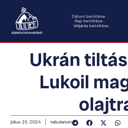
Dátum betöltése...
Nap betöltése...
Időjárás betöltése...
Ukrán tiltás
Lukoil ma
olajtr
július 19, 2024
tabularium