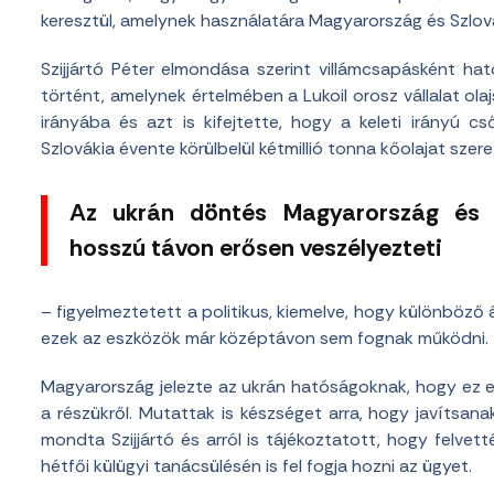
keresztül, amelynek használatára Magyarország és Szlovák
Szijjártó Péter elmondása szerint villámcsapásként ha
történt, amelynek értelmében a Lukoil orosz vállalat o
irányába és azt is kifejtette, hogy a keleti irányú c
Szlovákia évente körülbelül kétmillió tonna kőolajat szere
Az ukrán döntés Magyarország és S
hosszú távon erősen veszélyezteti
– figyelmeztetett a politikus, kiemelve, hogy különböző 
ezek az eszközök már középtávon sem fognak működni.
Magyarország jelezte az ukrán hatóságoknak, hogy ez e
a részükről. Mutattak is készséget arra, hogy javítsa
mondta Szijjártó és arról is tájékoztatott, hogy felvet
hétfői külügyi tanácsülésén is fel fogja hozni az ügyet.