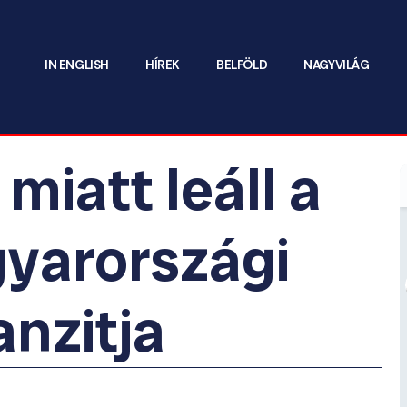
IN ENGLISH
HÍREK
BELFÖLD
NAGYVILÁG
 miatt leáll a
gyarországi
anzitja