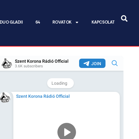
DUO GLADII
64
ROVATOK
KAPCSOLAT