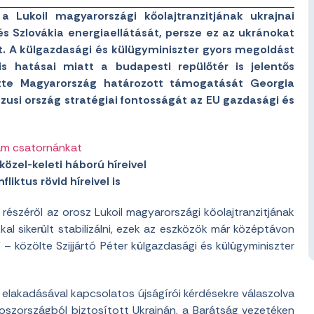
 Lukoil magyarországi kőolajtranzitjának ukrajnai
és Szlovákia energiaellátását, persze ez az ukránokat
nzit. A külgazdasági és külügyminiszter gyors megoldást
is hatásai miatt a budapesti repülőtér is jelentős
tette Magyarország határozott támogatását Georgia
zusi ország stratégiai fontosságát az EU gazdasági és
am csatornánkat
közel-keleti háború híreivel
liktus rövid híreivel is
részéről az orosz Lukoil magyarországi kőolajtranzitjának
kal sikerült stabilizálni, ezek az eszközök már középtávon
 – közölte Szijjártó Péter külgazdasági és külügyminiszter
k elakadásával kapcsolatos újságírói kérdésekre válaszolva
oszországból biztosított Ukrajnán, a Barátság vezetéken