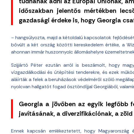
tudnának adni az Európai Uniónak, am
időszakban jelentős mértékben lecs
gazdasági érdeke is, hogy Georgia csa
– hangsúlyozta, majd a kétoldalú kapcsolatok fejlődését
bővült a két ország közötti kereskedelem értéke, a Wi
ahonnan immár huszonnyolc állomáshelyre üzemeltetnek 
Szijjártó Péter ezután arról is beszámolt, hogy mag
vízgazdálkodási és útépítési tenderekre, és ezek működ
aláírták a felek a beruházások védelméről szóló megálla
nyolcvan hallgatót fogad ösztöndíjjal Georgiából, valamin
Georgia a jövőben az egyik legfőbb f
javításának, a diverzifikációnak, a zö
Ennek kapcsán emlékeztetett, hogy Magyarország 