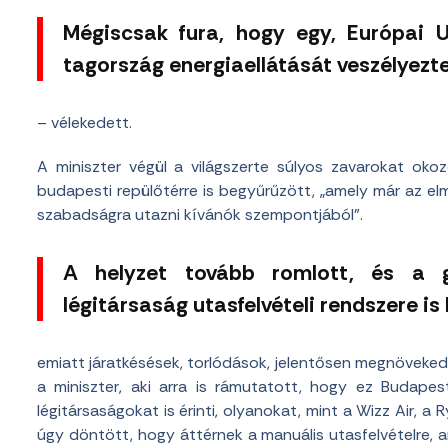
Mégiscsak fura, hogy egy, Európai 
tagország energiaellátását veszélyezte
– vélekedett.
A miniszter végül a világszerte súlyos zavarokat oko
budapesti repülőtérre is begyűrűzött, „amely már az elm
szabadságra utazni kívánók szempontjából”.
A helyzet tovább romlott, és a g
légitársaság utasfelvételi rendszere is l
emiatt járatkésések, torlódások, jelentősen megnövekedet
a miniszter, aki arra is rámutatott, hogy ez Budapes
légitársaságokat is érinti, olyanokat, mint a Wizz Air, a 
úgy döntött, hogy áttérnek a manuális utasfelvételre, 