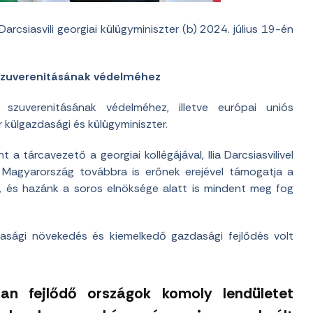
 Darcsiasvili georgiai külügyminiszter (b) 2024. július 19-én
zuverenitásának védelméhez
zuverenitásának védelméhez, illetve európai uniós
r külgazdasági és külügyminiszter.
a tárcavezető a georgiai kollégájával, Ilia Darcsiasvilivel
y Magyarország továbbra is erőnek erejével támogatja a
t, és hazánk a soros elnöksége alatt is mindent meg fog
asági növekedés és kiemelkedő gazdasági fejlődés volt
san fejlődő országok komoly lendületet