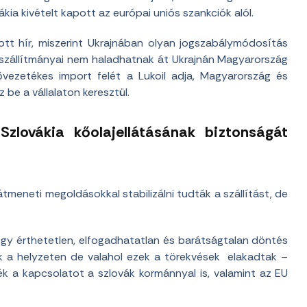
ia kivételt kapott az európai uniós szankciók alól.
tott hír, miszerint Ukrajnában olyan jogszabálymódosítás
lajszállítmányai nem haladhatnak át Ukrajnán Magyarország
sővezetékes import felét a Lukoil adja, Magyarország és
z be a vállalaton keresztül.
zlovákia kőolajellátásának biztonságát
átmeneti megoldásokkal stabilizálni tudták a szállítást, de
gy érthetetlen, elfogadhatatlan és barátságtalan döntés
nak a helyzeten de valahol ezek a törekvések elakadtak –
ték a kapcsolatot a szlovák kormánnyal is, valamint az EU