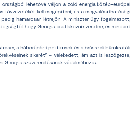
 országból lehetővé váljon a zöld energia közép-európai
mos távvezetékét kell megépíteni, és a megvalósíthatósági
a pedig hamarosan létrejön. A miniszter úgy fogalmazott,
ldogságtól, hogy Georgia csatlakozni szeretne, és mindent
stream, a háborúpárti politikusok és a brüsszeli bürokraták
törekvéseinek sikerét” – vélekedett, ám azt is leszögezte,
 Georgia szuverenitásának védelméhez is.