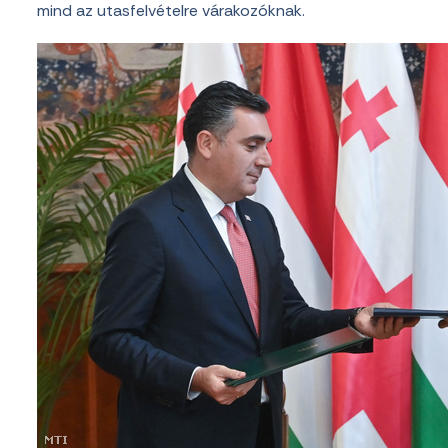
mind az utasfelvételre várakozóknak.