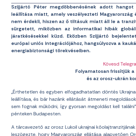
Szijjártó Péter megdöbbenésének adott hangot a
leállítása miatt, amely veszélyezteti Magyarország 
nem érdekli, hiszen az ő tiltásuk miatt áll le a tra
sürgetett, miközben az informatikai hibák globál
járatkésésekkel küzd. Eközben Szijjártó bejelen
európai uniós integrációjához, hangsúlyozva a kauká
energiabiztonsági törekvéseiben.
Kövesd Telegr
Folyamatosan frissítjük a 
és az orosz-ukrán konf
„Érthetetlen és egyben elfogadhatatlan döntés Ukrajna 
leállítása, és bár hazánk ellátását átmeneti megoldások
sem fognak működni, így gyorsan megoldást kell találni”
pénteken Budapesten.
A tárcavezető az orosz Lukoil ukrajnai kőolajtranzitjána
leszögezte, hogy Magyarország ellátása alapvetően Or