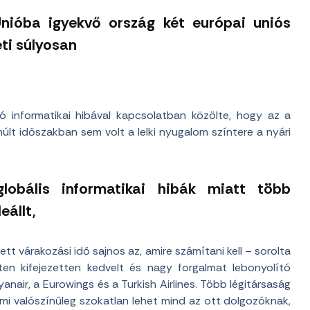
Unióba igyekvő ország két európai uniós
ti súlyosan
zó informatikai hibával kapcsolatban közölte, hogy az a
últ időszakban sem volt a lelki nyugalom színtere a nyári
lobális informatikai hibák miatt több
eállt,
t várakozási idő sajnos az, amire számítani kell – sorolta
ten kifejezetten kedvelt és nagy forgalmat lebonyolító
Ryanair, a Eurowings és a Turkish Airlines. Több légitársaság
ami valószínűleg szokatlan lehet mind az ott dolgozóknak,