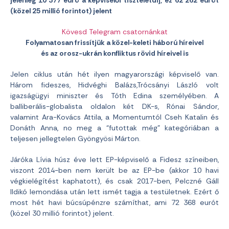
jelenleg 10 377 euró a képviselői tiszteletdíj, ez 62 262 eurót
(közel 25 millió forintot) jelent
Kövesd Telegram csatornánkat
Folyamatosan frissítjük a közel-keleti háború híreivel
és az orosz-ukrán konfliktus rövid híreivel is
Jelen ciklus után hét ilyen magyarországi képviselő van.
Három fideszes, Hidvéghi Balázs,Trócsányi László volt
igazságügyi miniszter és Tóth Edina személyében. A
balliberális-globalista oldalon két DK-s, Rónai Sándor,
valamint Ara-Kovács Attila, a Momentumtól Cseh Katalin és
Donáth Anna, no meg a “futottak még” kategóriában a
teljesen jellegtelen Gyöngyösi Márton.
Járóka Lívia húsz éve lett EP-képviselő a Fidesz színeiben,
viszont 2014-ben nem került be az EP-be (akkor 10 havi
végkielégítést kaphatott), és csak 2017-ben, Pelczné Gáll
Ildikó lemondása után lett ismét tagja a testületnek. Ezért ő
most hét havi búcsúpénzre számíthat, ami 72 368 eurót
(közel 30 millió forintot) jelent.