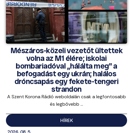
Mészáros-közeli vezetőt ültettek
volna az M1 élére; iskolai
bombariadóval „hálálta meg” a
befogadást egy ukrán; halálos
dróncsapás egy fekete-tengeri
strandon
A Szent Korona Rádió weboldalán csak a legfontosabb
és legbővebb ...
HÍREK
2026. 08. 5.