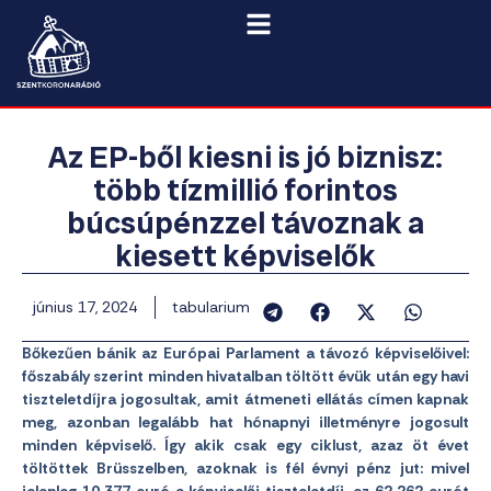
Az EP-ből kiesni is jó biznisz:
több tízmillió forintos
búcsúpénzzel távoznak a
kiesett képviselők
június 17, 2024
tabularium
Bőkezűen bánik az Európai Parlament a távozó képviselőivel:
főszabály szerint minden hivatalban töltött évük után egy havi
tiszteletdíjra jogosultak, amit átmeneti ellátás címen kapnak
meg, azonban legalább hat hónapnyi illetményre jogosult
minden képviselő. Így akik csak egy ciklust, azaz öt évet
töltöttek Brüsszelben, azoknak is fél évnyi pénz jut: mivel