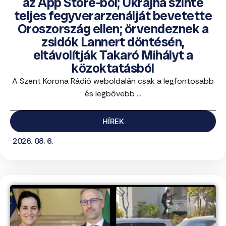
az App Store-ból; Ukrajna szinte
teljes fegyverarzenálját bevetette
Oroszország ellen; örvendeznek a
zsidók Lannert döntésén,
eltávolítják Takaró Mihályt a
közoktatásból
A Szent Korona Rádió weboldalán csak a legfontosabb
és legbővebb ...
HÍREK
2026. 08. 6.