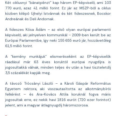
Két ciklusnyi “bánatpénzt” kap három EP-képviselő, ami 103
770 euró, azaz 41 millió forint. Ez jár az MSZP-ből a ciklus
közben kilépő Ujhelyi Istvánnak és két fideszesnek, Bocskor
Andreának és Deli Andornak.
A fideszes Kósa Ádám – az első olyan európai parlamenti
képviselő, aki jelnyelven kommunikál – 2009-ben került be az
Európai Parlamentbe, így neki 155 655 euró jár, hozzávetőleg
61,5 millió forint.
A “kemény munkájuk” elismeréseként az EP-képviselők
ráadásul már 63 éves koruktól európai nyugdíjra is
jogosultakká válnak, minden teljes év után a havi tiszteletdíj
3,5 százalékát kapják meg.
A távozó Trócsányi László – a Károli Gáspár Református
Egyetem rektora, aki visszautasította az alkotmánybírói
felkérést – és Ara-Kovács Attila koruknál fogva máris
jogosultak erre, ez nekik havi 1816 eurót (720 ezer forintot)
jelent, ami a magyar átlagnyugdíj háromszorosa.