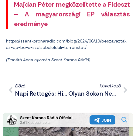
Majdan Péter megközelítette a Fideszt
– A magyarországi EP választás
eredménye
https://szentkoronaradio.com/blog/2024/06/10/beszavaztak-
az-ep-be-a-szelsobaloldali-terroristat/
(Donáth Anna nyomán Szent Korona Rádió)
Előző
Következő
Napi Rettegés: Hibának Tartják Az Előrehozott Választások Kiírását Franciaországban, Nehogy Nyerjenek A Konzervatívok
Olyan Sokan Nem Értenek Egyet Netanjahuval, Hogy Ő Inkább Feloszlatta A Háborús Kabinetet