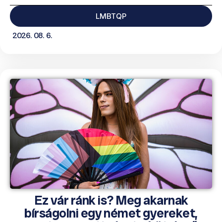
LMBTQP
2026. 08. 6.
Ez vár ránk is? Meg akarnak
bírságolni egy német gyereket,