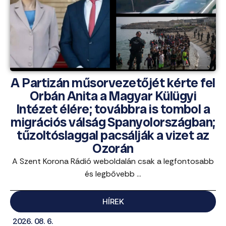
A Partizán műsorvezetőjét kérte fel
Orbán Anita a Magyar Külügyi
Intézet élére; továbbra is tombol a
migrációs válság Spanyolországban;
tűzoltóslaggal pacsálják a vizet az
Ozorán
A Szent Korona Rádió weboldalán csak a legfontosabb
és legbővebb ...
HÍREK
2026. 08. 6.