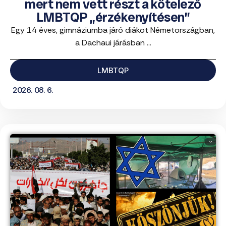
mert nem vett részt a kötelező
LMBTQP „érzékenyítésen”
Egy 14 éves, gimnáziumba járó diákot Németországban,
a Dachaui járásban ...
LMBTQP
2026. 08. 6.