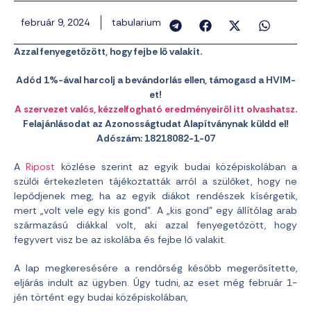
február 9, 2024
tabularium
Azzal fenyegetőzött, hogy fejbe lő valakit.
Adód 1%-ával harcolj a bevándorlás ellen, támogasd a HVIM-
et!
A szervezet valós, kézzelfogható eredményeiről itt olvashatsz.
Felajánlásodat az Azonosságtudat Alapítványnak küldd el!
Adószám: 18218082-1-07
A
Ripost
közlése szerint az egyik budai középiskolában a
szülői értekezleten tájékoztatták arról a szülőket, hogy ne
lepődjenek meg, ha az egyik diákot rendészek kísérgetik,
mert „volt vele egy kis gond”. A „kis gond” egy állítólag arab
származású diákkal volt, aki azzal fenyegetőzött, hogy
fegyvert visz be az iskolába és fejbe lő valakit.
A lap megkeresésére a rendőrség később megerősítette,
eljárás indult az ügyben. Úgy tudni, az eset még február 1-
jén történt egy budai középiskolában,