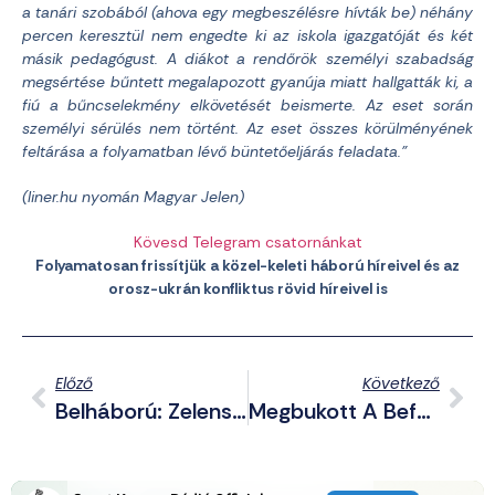
a tanári szobából (ahova egy megbeszélésre hívták be) néhány
percen keresztül nem engedte ki az iskola igazgatóját és két
másik pedagógust. A diákot a rendőrök személyi szabadság
megsértése bűntett megalapozott gyanúja miatt hallgatták ki, a
fiú a bűncselekmény elkövetését beismerte. Az eset során
személyi sérülés nem történt. Az eset összes körülményének
feltárása a folyamatban lévő büntetőeljárás feladata.”
(liner.hu nyomán Magyar Jelen)
Kövesd Telegram csatornánkat
Folyamatosan frissítjük a közel-keleti háború híreivel és az
orosz-ukrán konfliktus rövid híreivel is
Előző
Következő
Belháború: Zelenszkij „reformnak” Állítja Be Zaluzsnij Menesztését
Megbukott A Befóliázó Gyermekvédelem