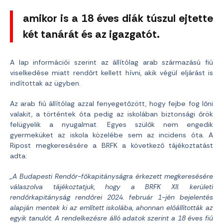
amikor is a 18 éves diák túszul ejtette
két tanárát és az igazgatót.
A lap információi szerint az állítólag arab származású fiú
viselkedése miatt rendőrt kellett hívni, akik végül eljárást is
indítottak az ügyben.
Az arab fiú állítólag azzal fenyegetőzött, hogy fejbe fog lőni
valakit, a történtek óta pedig az iskolában biztonsági őrök
felügyelik a nyugalmat. Egyes szülők nem engedik
gyermeküket az iskola közelébe sem az incidens óta. A
Ripost megkeresésére a BRFK a következő tájékoztatást
adta:
„A Budapesti Rendőr-főkapitányságra érkezett megkeresésére
válaszolva tájékoztatjuk, hogy a BRFK XII. kerületi
rendőrkapitányság rendőrei 2024. február 1-jén bejelentés
alapján mentek ki az említett iskolába, ahonnan előállították az
egyik tanulót. A rendelkezésre álló adatok szerint a 18 éves fiú