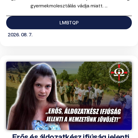
gyermekmolesztálás vádja miatt. ...
LMBTQP
2026. 08. 7.
„Erős és áldozatkész ifjúság jelenti