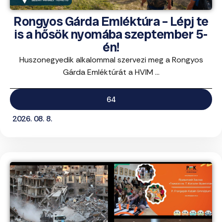
Rongyos Gárda Emléktúra – Lépj te
is a hősök nyomába szeptember 5-
én!
Huszonegyedik alkalommal szervezi meg a Rongyos
Gárda Emléktúrát a HVIM ...
64
2026. 08. 8.