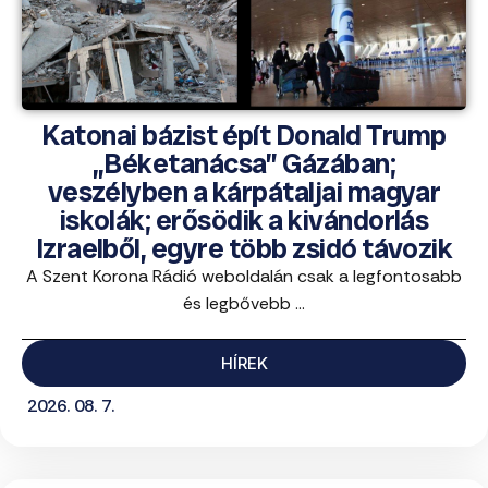
Katonai bázist épít Donald Trump
„Béketanácsa” Gázában;
veszélyben a kárpátaljai magyar
iskolák; erősödik a kivándorlás
Izraelből, egyre több zsidó távozik
A Szent Korona Rádió weboldalán csak a legfontosabb
és legbővebb ...
HÍREK
2026. 08. 7.