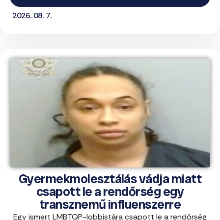
2026. 08. 7.
Gyermekmolesztálás vádja miatt
csapott le a rendőrség egy
transznemű influenszerre
Egy ismert LMBTQP-lobbistára csapott le a rendőrség