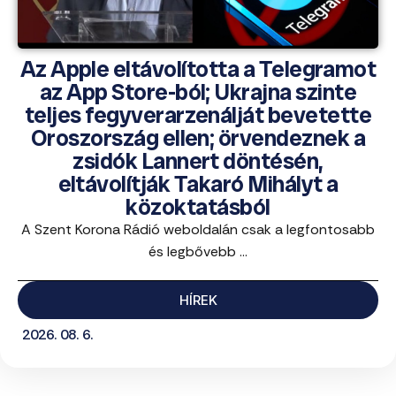
Az Apple eltávolította a Telegramot
az App Store-ból; Ukrajna szinte
teljes fegyverarzenálját bevetette
Oroszország ellen; örvendeznek a
zsidók Lannert döntésén,
eltávolítják Takaró Mihályt a
közoktatásból
A Szent Korona Rádió weboldalán csak a legfontosabb
és legbővebb ...
HÍREK
2026. 08. 6.