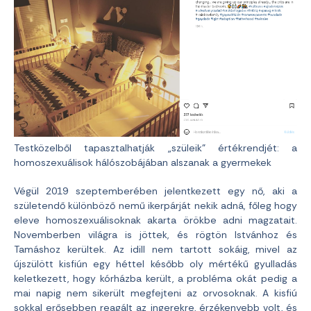
Testközelből tapasztalhatják „szüleik” értékrendjét: a
homoszexuálisok hálószobájában alszanak a gyermekek
Végül 2019 szeptemberében jelentkezett egy nő, aki a
születendő különböző nemű ikerpárját nekik adná, főleg hogy
eleve homoszexuálisoknak akarta örökbe adni magzatait.
Novemberben világra is jöttek, és rögtön Istvánhoz és
Tamáshoz kerültek. Az idill nem tartott sokáig, mivel az
újszülött kisfiún egy héttel később oly mértékű gyulladás
keletkezett, hogy kórházba került, a probléma okát pedig a
mai napig nem sikerült megfejteni az orvosoknak. A kisfiú
sokkal erősebben reagált az ingerekre, érzékenyebb volt, és