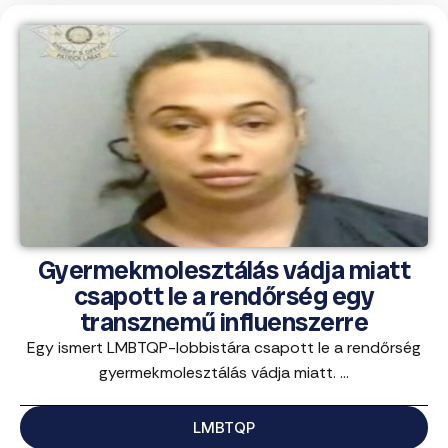
Gyermekmolesztálás vádja miatt
csapott le a rendőrség egy
transznemű influenszerre
Egy ismert LMBTQP-lobbistára csapott le a rendőrség
gyermekmolesztálás vádja miatt. ...
LMBTQP