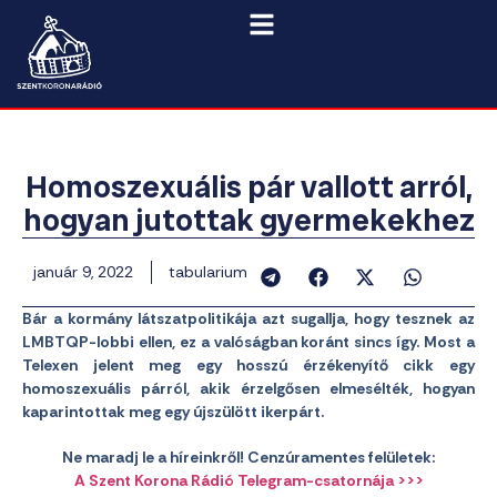
Homoszexuális pár vallott arról,
hogyan jutottak gyermekekhez
január 9, 2022
tabularium
Bár a kormány látszatpolitikája azt sugallja, hogy tesznek az
LMBTQP-lobbi ellen, ez a valóságban koránt sincs így. Most a
Telexen jelent meg egy hosszú érzékenyítő cikk egy
homoszexuális párról, akik érzelgősen elmesélték, hogyan
kaparintottak meg egy újszülött ikerpárt.
Ne maradj le a híreinkről! Cenzúramentes felületek:
A Szent Korona Rádió Telegram-csatornája >>>