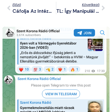
Előző
Következő
Cáfolja Az Intézményvezető, Hogy Kötelező A Gendersemleges Köszönés A Móricz Zsigmond Gimnáziumban
TL: Így Manipulál A Média A Covidról Szóló Hazugságaival