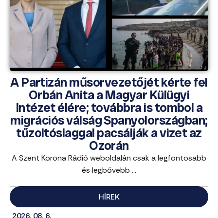
A Partizán műsorvezetőjét kérte fel
Orbán Anita a Magyar Külügyi
Intézet élére; továbbra is tombol a
migrációs válság Spanyolországban;
tűzoltóslaggal pacsálják a vizet az
Ozorán
A Szent Korona Rádió weboldalán csak a legfontosabb
és legbővebb ...
HÍREK
2026. 08. 6.