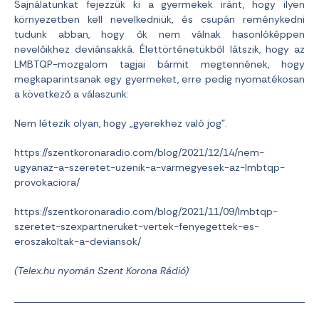
Sajnálatunkat fejezzük ki a gyermekek iránt, hogy ilyen
környezetben kell nevelkedniük, és csupán reménykedni
tudunk abban, hogy ők nem válnak hasonlóképpen
nevelőikhez deviánsakká. Élettörténetükből látszik, hogy az
LMBTQP-mozgalom tagjai bármit megtennének, hogy
megkaparintsanak egy gyermeket, erre pedig nyomatékosan
a következő a válaszunk:
Nem létezik olyan, hogy „gyerekhez való jog”.
https://szentkoronaradio.com/blog/2021/12/14/nem-
ugyanaz-a-szeretet-uzenik-a-varmegyesek-az-lmbtqp-
provokaciora/
https://szentkoronaradio.com/blog/2021/11/09/lmbtqp-
szeretet-szexpartneruket-vertek-fenyegettek-es-
eroszakoltak-a-deviansok/
(Telex.hu nyomán Szent Korona Rádió)