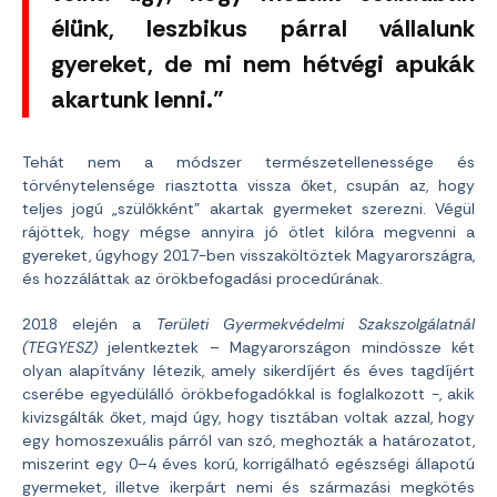
élünk, leszbikus párral vállalunk
gyereket, de mi nem hétvégi apukák
akartunk lenni.”
Tehát nem a módszer természetellenessége és
törvénytelensége riasztotta vissza őket, csupán az, hogy
teljes jogú „szülőkként” akartak gyermeket szerezni. Végül
rájöttek, hogy mégse annyira jó ötlet kilóra megvenni a
gyereket, úgyhogy 2017-ben visszaköltöztek Magyarországra,
és hozzáláttak az örökbefogadási procedúrának.
2018 elején a
Területi Gyermekvédelmi Szakszolgálatnál
(TEGYESZ)
jelentkeztek – Magyarországon mindössze két
olyan alapítvány létezik, amely sikerdíjért és éves tagdíjért
cserébe egyedülálló örökbefogadókkal is foglalkozott -, akik
kivizsgálták őket, majd úgy, hogy tisztában voltak azzal, hogy
egy homoszexuális párról van szó, meghozták a határozatot,
miszerint egy 0–4 éves korú, korrigálható egészségi állapotú
gyermeket, illetve ikerpárt nemi és származási megkötés