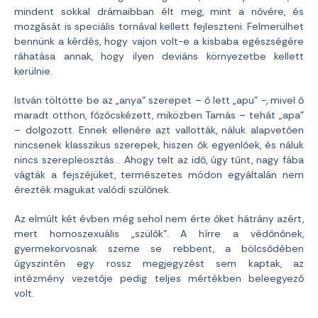
mindent sokkal drámaibban élt meg, mint a nővére, és
mozgását is speciális tornával kellett fejleszteni. Felmerülhet
bennünk a kérdés, hogy vajon volt-e a kisbaba egészségére
ráhatása annak, hogy ilyen deviáns környezetbe kellett
kerülnie.
István töltötte be az „anya” szerepet – ő lett „apu” -, mivel ő
maradt otthon, főzőcskézett, miközben Tamás – tehát „apa”
– dolgozott. Ennek ellenére azt vallották, náluk alapvetően
nincsenek klasszikus szerepek, hiszen ők egyenlőek, és náluk
nincs szerepleosztás… Ahogy telt az idő, úgy tűnt, nagy fába
vágták a fejszéjüket, természetes módon egyáltalán nem
érezték magukat valódi szülőnek.
Az elmúlt két évben még sehol nem érte őket hátrány azért,
mert homoszexuális „szülők”. A hírre a védőnőnek,
gyermekorvosnak szeme se rebbent, a bölcsődében
úgyszintén egy rossz megjegyzést sem kaptak, az
intézmény vezetője pedig teljes mértékben beleegyező
volt.