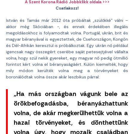
A Szent Korona Rádió Jobbklikk oldala >>>
Csatlakozz!
István és Tamás már 2012 óta próbáltak „szülőkké” válni –
akkor még Skóciában -, és ennek érdekében illegális
megoldásokhoz is folyamodtak volna. Portugál, ukrán, brit és
magyar béranyával is egyeztettek, de Csehországon, Kongón
és Dél-Afrikán keresztül is próbálkoztak. Egy ukrán nő például
igencsak nagy összegért cserébe saját petesejtjével vállalta
volna, hogy szül nekik gyereket, egy magyar nő pedig ötmillió
forintot kért volna el béranyaságáért. Külön kiemelték, hogy
mily módon kerülték volna meg a törvényeket és
boronálódtak volna össze akár leszbikus párral:
„Ha más országban vágunk bele az
örökbefogadásba, béranyázhattunk
volna, de akár megkerülhettük volna a
hazai törvényeket, és dönthettünk
volna úgy, hogy mozaik családban