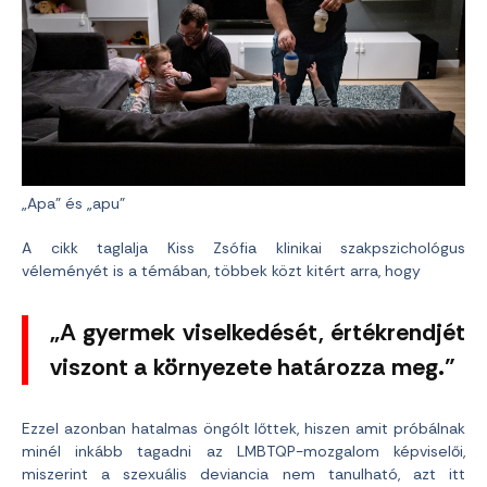
„Apa” és „apu”
A cikk taglalja Kiss Zsófia klinikai szakpszichológus
véleményét is a témában, többek közt kitért arra, hogy
„A gyermek viselkedését, értékrendjét
viszont a környezete határozza meg.”
Ezzel azonban hatalmas öngólt lőttek, hiszen amit próbálnak
minél inkább tagadni az LMBTQP-mozgalom képviselői,
miszerint a szexuális deviancia nem tanulható, azt itt