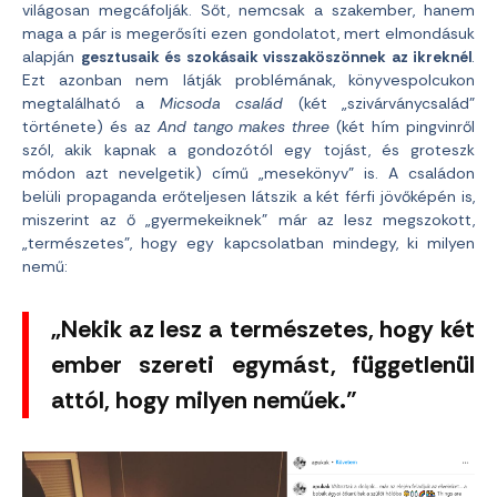
világosan megcáfolják. Sőt, nemcsak a szakember, hanem
maga a pár is megerősíti ezen gondolatot, mert elmondásuk
alapján
gesztusaik és szokásaik visszaköszönnek az ikreknél
.
Ezt azonban nem látják problémának, könyvespolcukon
megtalálható a
Micsoda család
(két „szivárványcsalád”
története) és az
And tango makes three
(két hím pingvinről
szól, akik kapnak a gondozótól egy tojást, és groteszk
módon azt nevelgetik) című „mesekönyv” is. A családon
belüli propaganda erőteljesen látszik a két férfi jövőképén is,
miszerint az ő „gyermekeiknek” már az lesz megszokott,
„természetes”, hogy egy kapcsolatban mindegy, ki milyen
nemű:
„Nekik az lesz a természetes, hogy két
ember szereti egymást, függetlenül
attól, hogy milyen neműek.”