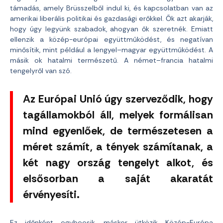
támadás, amely Brüsszelből indul ki, és kapcsolatban van az
amerikai liberális politikai és gazdasági erőkkel. Ők azt akarják,
hogy úgy legyünk szabadok, ahogyan ők szeretnék. Emiatt
ellenzik a közép-európai együttműködést, és negatívan
minősítik, mint például a lengyel–magyar együttműködést. A
másik ok hatalmi természetű. A német–francia hatalmi
tengelyről van szó.
Az Európai Unió úgy szerveződik, hogy
tagállamokból áll, melyek formálisan
mind egyenlőek, de természetesen a
méret számít, a tények számítanak, a
két nagy ország tengelyt alkot, és
elsősorban a saját akaratát
érvényesíti.
Ez időnként egybeesik, máskor ütközik Közép-Európa