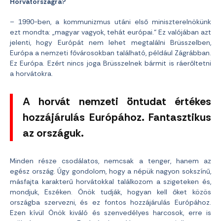
Horvátországra?
– 1990-ben, a kommunizmus utáni első miniszterelnökünk
ezt mondta: „magyar vagyok, tehát európai.“ Ez valójában azt
jelenti, hogy Európát nem lehet megtalálni Brüsszelben,
Európa a nemzeti fővárosokban található, például Zágrábban.
Ez Európa. Ezért nincs joga Brüsszelnek bármit is ráerőltetni
a horvátokra.
A horvát nemzeti öntudat értékes
hozzájárulás Európához. Fantasztikus
az országuk.
Minden része csodálatos, nemcsak a tenger, hanem az
egész ország. Úgy gondolom, hogy a népük nagyon sokszínű,
másfajta karakterű horvátokkal találkozom a szigeteken és,
mondjuk, Eszéken. Önök tudják, hogyan kell őket közös
országba szervezni, és ez fontos hozzájárulás Európához.
Ezen kívül Önök kiváló és szenvedélyes harcosok, erre is