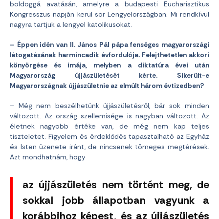
boldoggá avatásán, amelyre a budapesti Eucharisztikus
Kongresszus napján kerül sor Lengyelországban. Mi rendkívül
nagyra tartjuk a lengyel katolikusokat.
– Éppen idén van II. János Pál pápa fenséges magyarországi
látogatásának harmincadik évfordulója. Felejthetetlen akkori
könyörgése és imája, melyben a diktatúra évei után
Magyarország újjászületését kérte. Sikerült-e
Magyarországnak újjászületnie az elmúlt három évtizedben?
– Még nem beszélhetünk újjászületésről, bár sok minden
változott. Az ország szellemisége is nagyban változott. Az
életnek nagyobb értéke van, de még nem kap teljes
tiszteletet. Figyelem és érdeklődés tapasztalható az Egyház
és Isten üzenete iránt, de nincsenek tömeges megtérések.
Azt mondhatnám, hogy
az újjászületés nem történt meg, de
sokkal jobb állapotban vagyunk a
korábbihoz képest, és az újjászületés