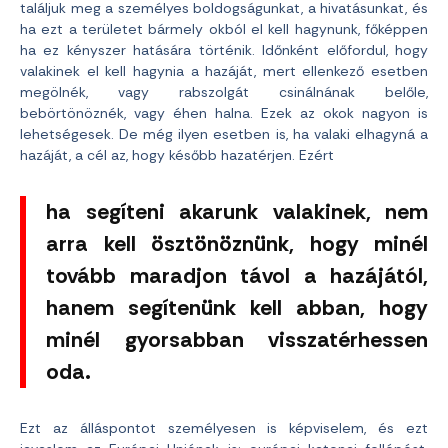
találjuk meg a személyes boldogságunkat, a hivatásunkat, és
ha ezt a területet bármely okból el kell hagynunk, főképpen
ha ez kényszer hatására történik. Időnként előfordul, hogy
valakinek el kell hagynia a hazáját, mert ellenkező esetben
megölnék, vagy rabszolgát csinálnának belőle,
bebörtönöznék, vagy éhen halna. Ezek az okok nagyon is
lehetségesek. De még ilyen esetben is, ha valaki elhagyná a
hazáját, a cél az, hogy később hazatérjen. Ezért
ha segíteni akarunk valakinek, nem
arra kell ösztönöznünk, hogy minél
tovább maradjon távol a hazájától,
hanem segítenünk kell abban, hogy
minél gyorsabban visszatérhessen
oda.
Ezt az álláspontot személyesen is képviselem, és ezt