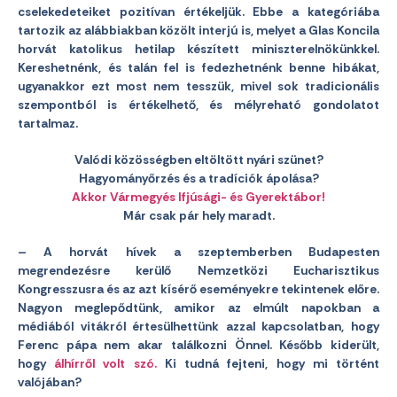
cselekedeteiket pozitívan értékeljük. Ebbe a kategóriába
tartozik az alábbiakban közölt interjú is, melyet a Glas Koncila
horvát katolikus hetilap készített miniszterelnökünkkel.
Kereshetnénk, és talán fel is fedezhetnénk benne hibákat,
ugyanakkor ezt most nem tesszük, mivel sok tradicionális
szempontból is értékelhető, és mélyreható gondolatot
tartalmaz.
Valódi közösségben eltöltött nyári szünet?
Hagyományőrzés és a tradíciók ápolása?
Akkor Vármegyés Ifjúsági- és Gyerektábor!
Már csak pár hely maradt.
– A horvát hívek a szeptemberben Budapesten
megrendezésre kerülő Nemzetközi Eucharisztikus
Kongresszusra és az azt kísérő eseményekre tekintenek előre.
Nagyon meglepődtünk, amikor az elmúlt napokban a
médiából vitákról értesülhettünk azzal kapcsolatban, hogy
Ferenc pápa nem akar találkozni Önnel. Később kiderült,
hogy
álhírről volt szó.
Ki tudná fejteni, hogy mi történt
valójában?