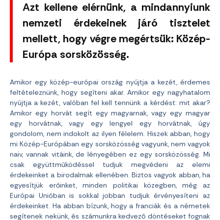
Azt kellene elérnünk, a mindannyiunk
nemzeti érdekeinek járó tisztelet
mellett, hogy végre megértsük: Közép-
Európa sorsközösség.
Amikor egy közép-európai ország nyújtja a kezét, érdemes
feltételeznünk, hogy segíteni akar. Amikor egy nagyhatalom
nyújtja a kezét, valóban fel kell tennünk a kérdést: mit akar?
Amikor egy horvát segít egy magyarnak, vagy egy magyar
egy horvátnak, vagy egy lengyel egy horvátnak, úgy
gondolom, nem indokolt az ilyen félelem. Hiszek abban, hogy
mi Közép-Európában egy sorsközösség vagyunk, nem vagyok
naiv, vannak vitáink, de lényegében ez egy sorsközösség. Mi
csak együttműködéssel tudjuk megvédeni az elemi
érdekeinket a birodalmak ellenében. Biztos vagyok abban, ha
egyesítjük erőinket, minden politikai közegben, még az
Európai Unióban is sokkal jobban tudjuk érvényesíteni az
érdekeinket. Ha abban bízunk, hogy a franciák és a németek
segítenek nekünk, és számunkra kedvező döntéseket fognak