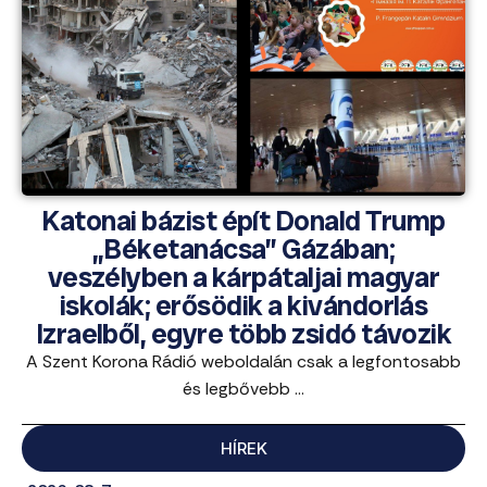
Katonai bázist épít Donald Trump
„Béketanácsa” Gázában;
veszélyben a kárpátaljai magyar
iskolák; erősödik a kivándorlás
Izraelből, egyre több zsidó távozik
A Szent Korona Rádió weboldalán csak a legfontosabb
és legbővebb ...
HÍREK