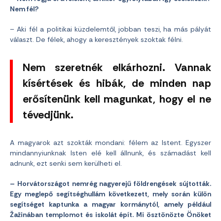
Nem fél?
– Aki fél a politikai küzdelemtől, jobban teszi, ha más pályát
választ. De félek, ahogy a keresztények szoktak félni.
Nem szeretnék elkárhozni. Vannak
kísértések és hibák, de minden nap
erősítenünk kell magunkat, hogy el ne
tévedjünk.
A magyarok azt szokták mondani: félem az Istent. Egyszer
mindannyiunknak Isten elé kell állnunk, és számadást kell
adnunk, ezt senki sem kerülheti el.
– Horvátországot nemrég nagyerejű földrengések sújtották.
Egy meglepő segítséghullám következett, mely során külön
segítséget kaptunka a magyar kormánytól, amely például
Žažinában templomot és iskolát épít. Mi ösztönözte Önöket