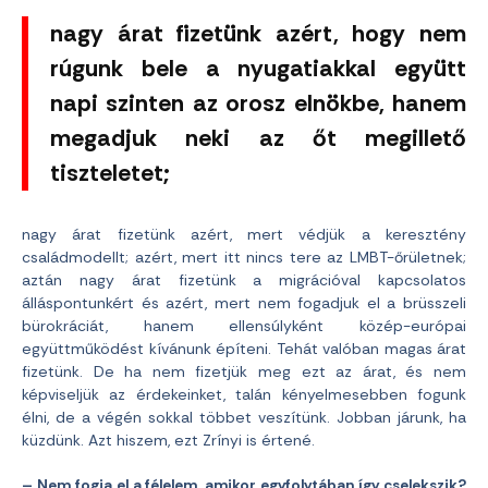
nagy árat fizetünk azért, hogy nem
rúgunk bele a nyugatiakkal együtt
napi szinten az orosz elnökbe, hanem
megadjuk neki az őt megillető
tiszteletet;
nagy árat fizetünk azért, mert védjük a keresztény
családmodellt; azért, mert itt nincs tere az LMBT-őrületnek;
aztán nagy árat fizetünk a migrációval kapcsolatos
álláspontunkért és azért, mert nem fogadjuk el a brüsszeli
bürokráciát, hanem ellensúlyként közép-európai
együttműködést kívánunk építeni. Tehát valóban magas árat
fizetünk. De ha nem fizetjük meg ezt az árat, és nem
képviseljük az érdekeinket, talán kényelmesebben fogunk
élni, de a végén sokkal többet veszítünk. Jobban járunk, ha
küzdünk. Azt hiszem, ezt Zrínyi is értené.
– Nem fogja el a félelem, amikor egyfolytában így cselekszik?