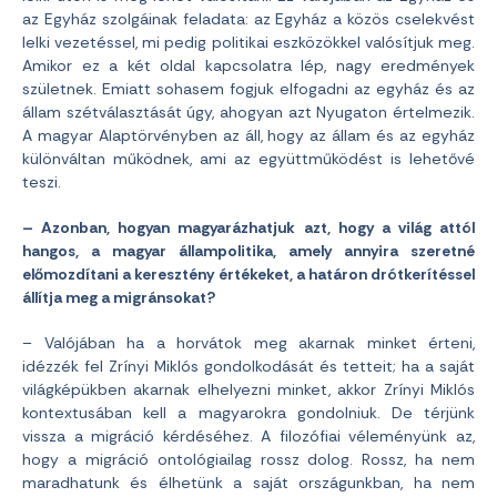
az Egyház szolgáinak feladata: az Egyház a közös cselekvést
lelki vezetéssel, mi pedig politikai eszközökkel valósítjuk meg.
Amikor ez a két oldal kapcsolatra lép, nagy eredmények
születnek. Emiatt sohasem fogjuk elfogadni az egyház és az
állam szétválasztását úgy, ahogyan azt Nyugaton értelmezik.
A magyar Alaptörvényben az áll, hogy az állam és az egyház
különváltan működnek, ami az együttműködést is lehetővé
teszi.
– Azonban, hogyan magyarázhatjuk azt, hogy a világ attól
hangos, a magyar állampolitika, amely annyira szeretné
előmozdítani a keresztény értékeket, a határon drótkerítéssel
állítja meg a migránsokat?
– Valójában ha a horvátok meg akarnak minket érteni,
idézzék fel Zrínyi Miklós gondolkodását és tetteit; ha a saját
világképükben akarnak elhelyezni minket, akkor Zrínyi Miklós
kontextusában kell a magyarokra gondolniuk. De térjünk
vissza a migráció kérdéséhez. A filozófiai véleményünk az,
hogy a migráció ontológiailag rossz dolog. Rossz, ha nem
maradhatunk és élhetünk a saját országunkban, ha nem