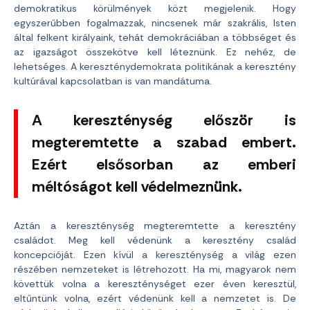
demokratikus körülmények közt megjelenik. Hogy
egyszerűbben fogalmazzak, nincsenek már szakrális, Isten
által felkent királyaink, tehát demokráciában a többséget és
az igazságot összekötve kell léteznünk. Ez nehéz, de
lehetséges. A kereszténydemokrata politikának a keresztény
kultúrával kapcsolatban is van mandátuma.
A kereszténység először is
megteremtette a szabad embert.
Ezért elsősorban az emberi
méltóságot kell védelmeznünk.
Aztán a kereszténység megteremtette a keresztény
családot. Meg kell védenünk a keresztény család
koncepcióját. Ezen kívül a kereszténység a világ ezen
részében nemzeteket is létrehozott. Ha mi, magyarok nem
követtük volna a kereszténységet ezer éven keresztül,
eltűntünk volna, ezért védenünk kell a nemzetet is. De