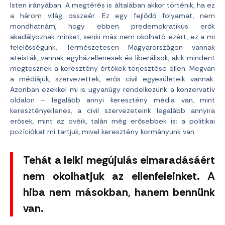
Isten irányában. A megtérés is általában akkor történik, ha ez
a három világ összeér. Ez egy fejlődő folyamat, nem
mondhatnám, hogy ebben predemokratikus erők
akadályoznak minket, senki más nem okolható ezért, ez a mi
felelősségünk. Természetesen Magyarországon vannak
ateisták, vannak egyházellenesek és liberálisok, akik mindent
megtesznek a keresztény értékek terjesztése ellen. Megvan
a médiájuk, szervezettek, erős civil egyesületeik vannak.
Azonban ezekkel mi is ugyanúgy rendelkezünk a konzervatív
oldalon – legalább annyi keresztény média van, mint
keresztényellenes, a civil szervezeteink legalább annyira
erősek, mint az övéik, talán még erősebbek is; a politikai
pozíciókat mi tartjuk, mivel keresztény kormányunk van.
Tehát a lelki megújulás elmaradásáért
nem okolhatjuk az ellenfeleinket. A
hiba nem másokban, hanem bennünk
van.