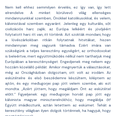
Nem kell ehhez semmilyen érvelés, ez így van, így lett
elrendelve. A minket körülvevő világ ellenséges
mindannyiunkkal szemben, Önökkel katolikusokkal, és velem,
kálvinistával szemben egyaránt. Jelenleg egy kulturális, sőt
civilizációs harc zajlik; az Európa lelkéért és jövőjéért
folytatott harc itt van, itt történik. Azt szokták mondani, hogy
a lövészárkokban ritkán folytatnak hitvitákat, hiszen
mindannyian meg vagyunk támadva. Ezért imára van
szükségünk a teljes keresztény egységért, az orthodoxokat
is beleértve, mert együttműködés nélkül nem tarthatjuk meg
Európában a kereszténységet. Engedjenek meg nekem egy
hozzám közelálló példát. Amikor megnyertük a választásokat,
még az Országházban dolgoztam, ott volt az irodám. Az
eskütételre és első beszédemre készültem, kiléptem az
ajtón, és egy međugorjei pap jött velem szembe, aki ezt
mondta: „Azért jöttem, hogy megáldjam Önt az eskütétel
előtt.“ Figyeljenek: egy međugorjei horvát pap jött egy
kálvinista magyar miniszterelnökhöz, hogy megáldja őt!
Együtt imádkoztunk, aztán letettem az eskümet. Tehát a
keresztény világban ilyen dolgok történnek, ha hagyjuk, hogy