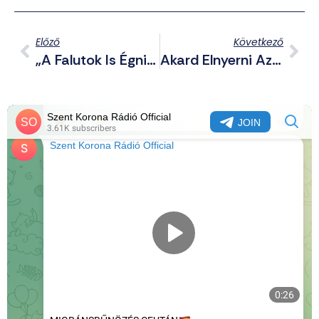
Előző
Következő
„A Falutok Is Égni Fog!” – Soviniszta Felvonulást Tartottak A Cionista Terrorállamban
Akard Elnyerni Az Üdvösséget! – A Jellemképzésről (6. Rész)