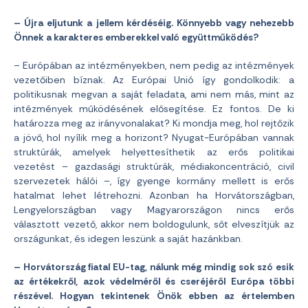
– Újra eljutunk a jellem kérdéséig. Könnyebb vagy nehezebb
Önnek a karakteres emberekkel való együttműködés?
– Európában az intézményekben, nem pedig az intézmények
vezetőiben bíznak. Az Európai Unió így gondolkodik: a
politikusnak megvan a saját feladata, ami nem más, mint az
intézmények működésének elősegítése. Ez fontos. De ki
határozza meg az irányvonalakat? Ki mondja meg, hol rejtőzik
a jövő, hol nyílik meg a horizont? Nyugat-Európában vannak
struktúrák, amelyek helyettesíthetik az erős politikai
vezetést – gazdasági struktúrák, médiakoncentráció, civil
szervezetek hálói –, így gyenge kormány mellett is erős
hatalmat lehet létrehozni. Azonban ha Horvátországban,
Lengyelországban vagy Magyarországon nincs erős
választott vezető, akkor nem boldogulunk, sőt elveszítjük az
országunkat, és idegen leszünk a saját hazánkban.
– Horvátország fiatal EU-tag, nálunk még mindig sok szó esik
az értékekről, azok védelméről és cseréjéről Európa többi
részével. Hogyan tekintenek Önök ebben az értelemben