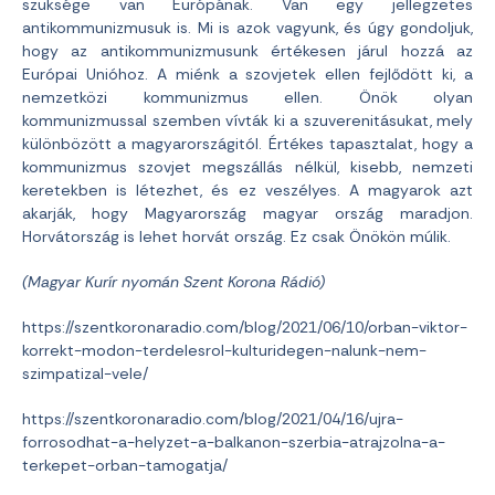
szüksége van Európának. Van egy jellegzetes
antikommunizmusuk is. Mi is azok vagyunk, és úgy gondoljuk,
hogy az antikommunizmusunk értékesen járul hozzá az
Európai Unióhoz. A miénk a szovjetek ellen fejlődött ki, a
nemzetközi kommunizmus ellen. Önök olyan
kommunizmussal szemben vívták ki a szuverenitásukat, mely
különbözött a magyarországitól. Értékes tapasztalat, hogy a
kommunizmus szovjet megszállás nélkül, kisebb, nemzeti
keretekben is létezhet, és ez veszélyes. A magyarok azt
akarják, hogy Magyarország magyar ország maradjon.
Horvátország is lehet horvát ország. Ez csak Önökön múlik.
(Magyar Kurír nyomán Szent Korona Rádió)
https://szentkoronaradio.com/blog/2021/06/10/orban-viktor-
korrekt-modon-terdelesrol-kulturidegen-nalunk-nem-
szimpatizal-vele/
https://szentkoronaradio.com/blog/2021/04/16/ujra-
forrosodhat-a-helyzet-a-balkanon-szerbia-atrajzolna-a-
terkepet-orban-tamogatja/