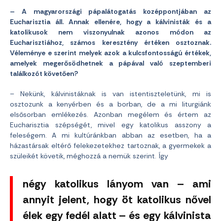
– A magyarországi pápalátogatás kozéppontjában az
Eucharisztia áll. Annak ellenére, hogy a kálvinisták és a
katolikusok nem viszonyulnak azonos módon az
Eucharisztiához, számos keresztény értéken osztoznak.
Véleménye e szerint melyek azok a kulcsfontosságú értékek,
amelyek megerősödhetnek a pápával való szeptemberi
találkozót követően?
– Nekünk, kálvinistáknak is van istentiszteletünk, mi is
osztozunk a kenyérben és a borban, de a mi liturgiánk
elsősorban emlékezés. Azonban megélem és értem az
Eucharisztia szépségét, mivel egy katolikus asszony a
feleségem. A mi kultúránkban abban az esetben, ha a
házastársak eltérő felekezetekhez tartoznak, a gyermekek a
szüleikét követik, méghozzá a nemük szerint. Így
négy katolikus lányom van – ami
annyit jelent, hogy öt katolikus nővel
élek egy fedél alatt – és egy kálvinista