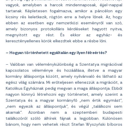
vagyok, amelyben a harcok mindennaposak, éjjel-nappal
tartanak. Képletesen fogalmazva, amikor a páncélon egy
kicsiny rés keletkezik, rögtön erre a helyre lőnek. Az, hogy
ebben az esetben egy nemzetközi eseményről van szó,
amely bizonyos protokolláris kérdéseket hagyott nyitva,
megnyitott egy rést. És ekkor az egyház- és
keresztényellenes körök elkezdtek ebbe a résbe lőni.
– Hogyan történhetett egyáltalán egy ilyen félreértés?
– Valóban van véleménykülönbség a Szentatya migrációval
kapcsolatos véleménye és hozáállása, illetve a magyar
kormány álláspontja között, amely nyilvánvaló és látható az
egész világ számára. Mi erőteljesen ellenezzük a migrációt, a
Katolikus Egyháznak pedig megvan a maga álláspontja. Ebből
nagyon könnyű létrehozni egy történetet, amely szerint a
Szentatya és a magyar kormányfő „nem értik egymást“,
„nem egyezik az álláspontjuk“, és végül „találkozni sem
akarnak“. Azonban nem a szeptemberi budapesti
találkozóról szóló álhírek fájnak a legjobban. Különösen
bánom, hogy nem vehetek részt Stefan Wyszyński bíboros