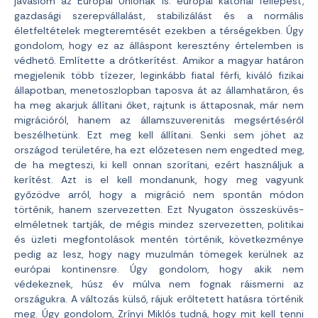
javaslom az Európai Uniónak is: európai katonai fellépést,
gazdasági szerepvállalást, stabilizálást és a normális
életfeltételek megteremtését ezekben a térségekben. Úgy
gondolom, hogy ez az álláspont keresztény értelemben is
védhető. Említette a drótkerítést. Amikor a magyar határon
megjelenik több tízezer, leginkább fiatal férfi, kiváló fizikai
állapotban, menetoszlopban taposva át az államhatáron, és
ha meg akarjuk állítani őket, rajtunk is áttaposnak, már nem
migrációról, hanem az államszuverenitás megsértéséről
beszélhetünk. Ezt meg kell állítani. Senki sem jöhet az
országod területére, ha ezt előzetesen nem engedted meg,
de ha megteszi, ki kell onnan szorítani, ezért használjuk a
kerítést. Azt is el kell mondanunk, hogy meg vagyunk
győzödve arról, hogy a migráció nem spontán módon
történik, hanem szervezetten. Ezt Nyugaton összesküvés-
elméletnek tartják, de mégis mindez szervezetten, politikai
és üzleti megfontolások mentén történik, következménye
pedig az lesz, hogy nagy muzulmán tömegek kerülnek az
európai kontinensre. Úgy gondolom, hogy akik nem
védekeznek, húsz év múlva nem fognak ráismerni az
országukra. A változás külső, rájuk erőltetett hatásra történik
meg. Úgy gondolom, Zrínyi Miklós tudná, hogy mit kell tenni