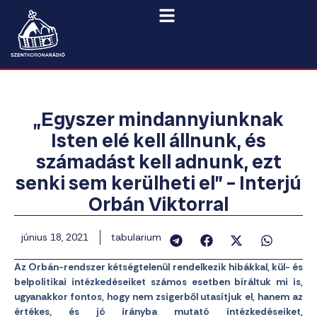
„Egyszer mindannyiunknak
Isten elé kell állnunk, és
számadást kell adnunk, ezt
senki sem kerülheti el” – Interjú
Orbán Viktorral
június 18, 2021
tabularium
Az Orbán-rendszer kétségtelenül rendelkezik hibákkal, kül- és
belpolitikai intézkedéseiket számos esetben bíráltuk mi is,
ugyanakkor fontos, hogy nem zsigerből utasítjuk el, hanem az
értékes, és jó irányba mutató intézkedéseiket,