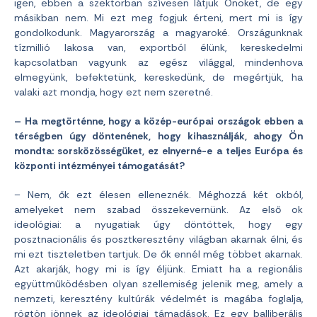
igen, ebben a szektorban szívesen látjuk Önöket, de egy
másikban nem. Mi ezt meg fogjuk érteni, mert mi is így
gondolkodunk. Magyarország a magyaroké. Országunknak
tízmillió lakosa van, exportból élünk, kereskedelmi
kapcsolatban vagyunk az egész világgal, mindenhova
elmegyünk, befektetünk, kereskedünk, de megértjük, ha
valaki azt mondja, hogy ezt nem szeretné.
– Ha megtörténne, hogy a közép-európai országok ebben a
térségben úgy döntenének, hogy kihasználják, ahogy Ön
mondta: sorsközösségüket, ez elnyerné-e a teljes Európa és
központi intézményei támogatását?
– Nem, ők ezt élesen elleneznék. Méghozzá két okból,
amelyeket nem szabad összekevernünk. Az első ok
ideológiai: a nyugatiak úgy döntöttek, hogy egy
posztnacionális és posztkeresztény világban akarnak élni, és
mi ezt tiszteletben tartjuk. De ők ennél még többet akarnak.
Azt akarják, hogy mi is így éljünk. Emiatt ha a regionális
együttműködésben olyan szellemiség jelenik meg, amely a
nemzeti, keresztény kultúrák védelmét is magába foglalja,
rögtön jönnek az ideológiai támadások. Ez egy balliberális