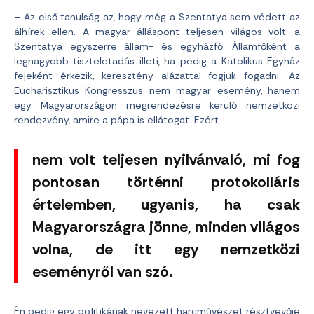
– Az első tanulság az, hogy még a Szentatya sem védett az
álhírek ellen. A magyar álláspont teljesen világos volt: a
Szentatya egyszerre állam- és egyházfő. Államfőként a
legnagyobb tiszteletadás illeti, ha pedig a Katolikus Egyház
fejeként érkezik, keresztény alázattal fogjuk fogadni. Az
Eucharisztikus Kongresszus nem magyar esemény, hanem
egy Magyarországon megrendezésre kerülő nemzetközi
rendezvény, amire a pápa is ellátogat. Ezért
nem volt teljesen nyilvánvaló, mi fog
pontosan történni protokolláris
értelemben, ugyanis, ha csak
Magyarországra jönne, minden világos
volna, de itt egy nemzetközi
eseményről van szó.
Én pedig egy politikának nevezett harcművészet résztvevője