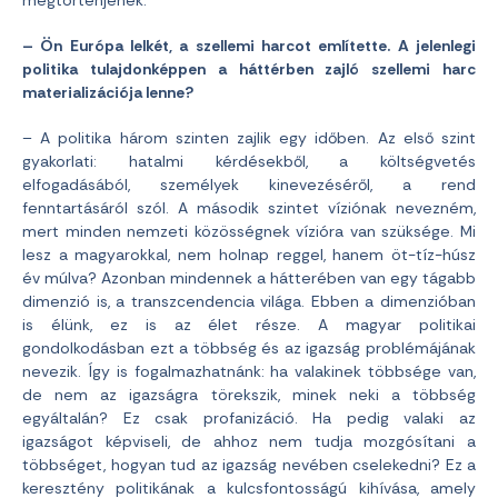
megtörténjenek.
– Ön Európa lelkét, a szellemi harcot említette. A jelenlegi
politika tulajdonképpen a háttérben zajló szellemi harc
materializációja lenne?
– A politika három szinten zajlik egy időben. Az első szint
gyakorlati: hatalmi kérdésekből, a költségvetés
elfogadásából, személyek kinevezéséről, a rend
fenntartásáról szól. A második szintet víziónak nevezném,
mert minden nemzeti közösségnek vízióra van szüksége. Mi
lesz a magyarokkal, nem holnap reggel, hanem öt-tíz-húsz
év múlva? Azonban mindennek a hátterében van egy tágabb
dimenzió is, a transzcendencia világa. Ebben a dimenzióban
is élünk, ez is az élet része. A magyar politikai
gondolkodásban ezt a többség és az igazság problémájának
nevezik. Így is fogalmazhatnánk: ha valakinek többsége van,
de nem az igazságra törekszik, minek neki a többség
egyáltalán? Ez csak profanizáció. Ha pedig valaki az
igazságot képviseli, de ahhoz nem tudja mozgósítani a
többséget, hogyan tud az igazság nevében cselekedni? Ez a
keresztény politikának a kulcsfontosságú kihívása, amely