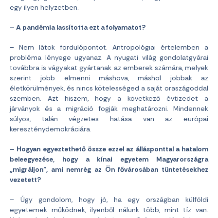
egy ilyen helyzetben.
– A pandémia lassította ezt a folyamatot?
– Nem látok fordulópontot. Antropológiai értelemben a
probléma lényege ugyanaz. A nyugati világ gondolatgyárai
továbbra is vágyakat gyártanak az emberek számára, melyek
szerint jobb elmenni máshova, máshol jobbak az
életkörülmények, és nincs kötelességed a saját oraszágoddal
szemben. Azt hiszem, hogy a következő évtizedet a
járványok és a migráció fogják meghatározni. Mindennek
súlyos, talán végzetes hatása van az európai
kereszténydemokráciára.
– Hogyan egyeztethető össze ezzel az állásponttal a hatalom
beleegyezése, hogy a kínai egyetem Magyarországra
„migráljon“, ami nemrég az Ön fővárosában tüntetésekhez
vezetett?
– Úgy gondolom, hogy jó, ha egy országban külföldi
egyetemek működnek, ilyenből nálunk több, mint tíz van.