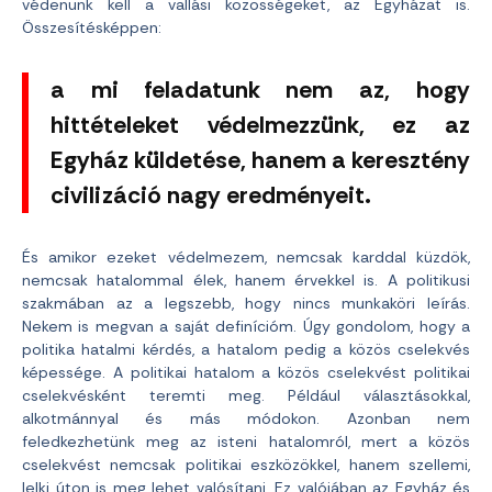
védenünk kell a vallási közösségeket, az Egyházat is.
Összesítésképpen:
a mi feladatunk nem az, hogy
hittételeket védelmezzünk, ez az
Egyház küldetése, hanem a keresztény
civilizáció nagy eredményeit.
És amikor ezeket védelmezem, nemcsak karddal küzdök,
nemcsak hatalommal élek, hanem érvekkel is. A politikusi
szakmában az a legszebb, hogy nincs munkaköri leírás.
Nekem is megvan a saját definícióm. Úgy gondolom, hogy a
politika hatalmi kérdés, a hatalom pedig a közös cselekvés
képessége. A politikai hatalom a közös cselekvést politikai
cselekvésként teremti meg. Például választásokkal,
alkotmánnyal és más módokon. Azonban nem
feledkezhetünk meg az isteni hatalomról, mert a közös
cselekvést nemcsak politikai eszközökkel, hanem szellemi,
lelki úton is meg lehet valósítani. Ez valójában az Egyház és