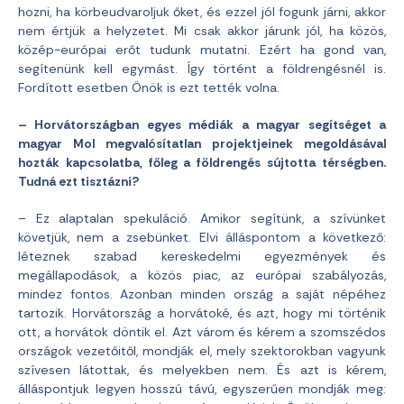
hozni, ha körbeudvaroljuk őket, és ezzel jól fogunk járni, akkor
nem értjük a helyzetet. Mi csak akkor járunk jól, ha közös,
közép-európai erőt tudunk mutatni. Ezért ha gond van,
segítenünk kell egymást. Így történt a földrengésnél is.
Fordított esetben Önök is ezt tették volna.
– Horvátországban egyes médiák a magyar segítséget a
magyar Mol megvalósítatlan projektjeinek megoldásával
hozták kapcsolatba, főleg a földrengés sújtotta térségben.
Tudná ezt tisztázni?
– Ez alaptalan spekuláció. Amikor segítünk, a szívünket
követjük, nem a zsebünket. Elvi álláspontom a következő:
léteznek szabad kereskedelmi egyezmények és
megállapodások, a közös piac, az európai szabályozás,
mindez fontos. Azonban minden ország a saját népéhez
tartozik. Horvátország a horvátoké, és azt, hogy mi történik
ott, a horvátok döntik el. Azt várom és kérem a szomszédos
országok vezetőitől, mondják el, mely szektorokban vagyunk
szívesen látottak, és melyekben nem. És azt is kérem,
álláspontjuk legyen hosszú távú, egyszerűen mondják meg: