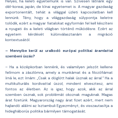
Helyes, ha keleti egyetemünk is van. Szívesen látnánk egy
dél-koreai, japán, de kínai egyetemet is. A magyar gazdaság
exportorientált, tehát a világgal üzleti kapcsolatban kell
lennünk. Tény, hogy a világgazdaság súlypontja keletre
tolódik, ezért a magyar fiatalokat egyformán fel kell készíteni
a nyugati és a keleti világban történő működésre. Ezért az
egyetem kérdését különválasztanám a migráció
kontextusától.
– Mennyibe kerül az uralkodó európai politikai áramlattal
szembeni úszás?
– Ha a középkorban lennénk, és valamilyen jelszót kellene
felírnom a zászlómra, amely a munkámat és a filozófiámat
írná le, ezt írnám: „Csak a döglött halak úsznak az árral.“ Ha a
multikulturális kordivattal úszol, mindent elvesztesz, ami
fontos az életben. Az is igaz, hogy azok, akik az árral
szemben úsznak, sok problémát okoznak maguknak. Magas
árat fizetünk. Magyarország nagy árat fizet azért, mert nem
hajlandó aláírni az Isztambuli Egyezményt, és visszautasítja a
hidegháborús politika bármilyen támogatását;