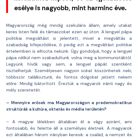
esélye is nagyobb, mint harminc éve.
Magyarország még mindig szekuláris állam, amely utakat
keres Isten felé és támaszokat ezen az úton. A lengyel pápa
politikai megváltást is jelentett, mivel a megváltás a
szabadság kifejeződése, ő pedig ezt a megváltást politikai
értelemben is elhozta nekünk. Úgy gondoljuk, hogy a lengyel
pápa nélkül nem szabadultunk volna meg a kommunistáktól.
Legyünk hívők vagy sem, a lengyel pápát szentként
tisztelhetjük. Személyesen nagyon sokat köszönhetek neki,
többször találkoztunk, és fontos dolgokat jelzett nekem
előre. Mindig bátorított. Éreztük a magyarok iránti nagy és
mély szeretetét.
– Mennyire erősek ma Magyarországon a predemokratikus
struktúrák a kultúra, oktatás és média területén?
– A magyar lélekben általában él a vágy aziránt, ami
fontosabb, és felette áll a személyes életnek. A magyarok
ezt általában három irányban keresik: a család, a nemzet és