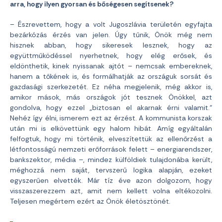
arra, hogy ilyen gyorsan és bőségesen segítsenek?
– Észrevettem, hogy a volt Jugoszlávia területén egyfajta
bezárkózás érzés van jelen. Úgy tűnik, Önök még nem
hisznek abban, hogy sikeresek lesznek, hogy az
együttműködéssel nyerhetnek, hogy elég erősek, és
eldönthetik, kinek nyissanak ajtót – nemcsak embereknek,
hanem a tőkének is, és formálhatják az országuk sorsát és
gazdasági szerkezetét. Ez néha megjelenik, még akkor is,
amikor mások, más országok jót tesznek Önökkel, azt
gondolva, hogy ezzel „biztosan el akarnak érni valamit.“
Nehéz így élni, ismerem ezt az érzést. A kommunista korszak
után mi is elkövettünk egy halom hibát. Amíg egyáltalán
felfogtuk, hogy mi történik, elveszítettük az ellenőrzést a
létfontosságú nemzeti erőforrások felett – energiarendszer,
bankszektor, média –, mindez külföldiek tulajdonába került,
méghozzá nem saját, tervszerű logika alapján, ezeket
egyszerűen elvették. Már tíz éve azon dolgozom, hogy
visszaszerezzem azt, amit nem kellett volna eltékozolni.
Teljesen megértem ezért az Önök életösztönét.