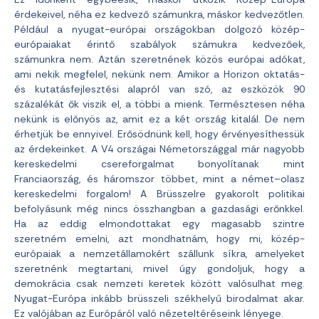
érdekeivel, néha ez kedvező számunkra, máskor kedvezőtlen.
Például a nyugat-európai országokban dolgozó közép-
európaiakat érintő szabályok számukra kedvezőek,
számunkra nem. Aztán szeretnének közös európai adókat,
ami nekik megfelel, nekünk nem. Amikor a Horizon oktatás-
és kutatásfejlesztési alapról van szó, az eszközök 90
százalékát ők viszik el, a többi a mienk. Természtesen néha
nekünk is előnyös az, amit ez a két ország kitalál. De nem
érhetjük be ennyivel. Erősödnünk kell, hogy érvényesíthessük
az érdekeinket. A V4 országai Németországgal már nagyobb
kereskedelmi csereforgalmat bonyolítanak mint
Franciaország, és háromszor többet, mint a német–olasz
kereskedelmi forgalom! A Brüsszelre gyakorolt politikai
befolyásunk még nincs összhangban a gazdasági erőnkkel.
Ha az eddig elmondottakat egy magasabb szintre
szeretném emelni, azt mondhatnám, hogy mi, közép-
európaiak a nemzetállamokért szállunk síkra, amelyeket
szeretnénk megtartani, mivel úgy gondoljuk, hogy a
demokrácia csak nemzeti keretek között valósulhat meg.
Nyugat-Európa inkább brüsszeli székhelyű birodalmat akar.
Ez valójában az Európáról való nézeteltéréseink lényege.