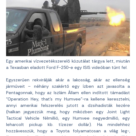
Egy amerikai vízvezetékszerelő közutálat tárgya lett, miután
a Texasban eladott Ford F-250-e egy ISIS videóban tűnt fel.
Egyszerűen rekvirálják akár a lakosság, akár az ellenség
járműveit – néhány szakértő egy ízben azt javasolta a
Pentagonnak, hogy az Iszlám Állam ellen indított támadást
“Operation Hey, that’s my Humvee”-ra kellene keresztelni,
annyi amerikai felszerelés jutott a dzsihadisták kezére
(halkan jegyezzük meg, hogy miközben egy Joint Light
Tactical Vehicle félmillió, egy Humvee negyedmillió, egy
leharcolt pickup kb. tízezer dollár). Ha mindehhez
hozzávesszük, hogy a Toyota folyamatosan a világ leg-,