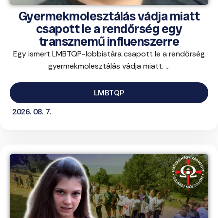
Gyermekmolesztálás vádja miatt
csapott le a rendőrség egy
transznemű influenszerre
Egy ismert LMBTQP-lobbistára csapott le a rendőrség
gyermekmolesztálás vádja miatt. ...
LMBTQP
2026. 08. 7.