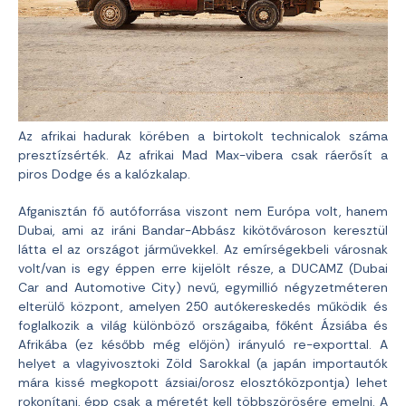
Az afrikai hadurak körében a birtokolt technicalok száma
presztízsérték. Az afrikai Mad Max-vibera csak ráerősít a
piros Dodge és a kalózkalap.
Afganisztán fő autóforrása viszont nem Európa volt, hanem
Dubai, ami az iráni Bandar-Abbász kikötővároson keresztül
látta el az országot járművekkel. Az emírségekbeli városnak
volt/van is egy éppen erre kijelölt része, a DUCAMZ (Dubai
Car and Automotive City) nevű, egymillió négyzetméteren
elterülő központ, amelyen 250 autókereskedés működik és
foglalkozik a világ különböző országaiba, főként Ázsiába és
Afrikába (ez később még előjön) irányuló re-exporttal. A
helyet a vlagyivosztoki Zöld Sarokkal (a japán importautók
mára kissé megkopott ázsiai/orosz elosztóközpontja) lehet
rokonítani, épp csak a méretét kell többszörösére emelni. A