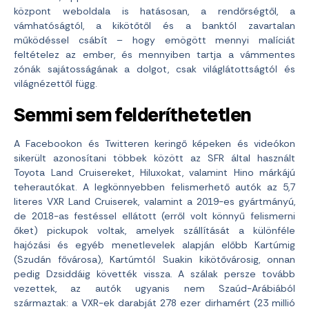
központ weboldala is hatásosan, a rendőrségtől, a
vámhatóságtól, a kikötőtől és a banktól zavartalan
működéssel csábít – hogy emögött mennyi malíciát
feltételez az ember, és mennyiben tartja a vámmentes
zónák sajátosságának a dolgot, csak világlátottságtól és
világnézettől függ.
Semmi sem felderíthetetlen
A Facebookon és Twitteren keringő képeken és videókon
sikerült azonosítani többek között az SFR által használt
Toyota Land Cruisereket, Hiluxokat, valamint Hino márkájú
teherautókat. A legkönnyebben felismerhető autók az 5,7
literes VXR Land Cruiserek, valamint a 2019-es gyártmányú,
de 2018-as festéssel ellátott (erről volt könnyű felismerni
őket) pickupok voltak, amelyek szállítását a különféle
hajózási és egyéb menetlevelek alapján előbb Kartúmig
(Szudán fővárosa), Kartúmtól Suakin kikötővárosig, onnan
pedig Dzsiddáig követték vissza. A szálak persze tovább
vezettek, az autók ugyanis nem Szaúd-Arábiából
származtak: a VXR-ek darabját 278 ezer dirhamért (23 millió