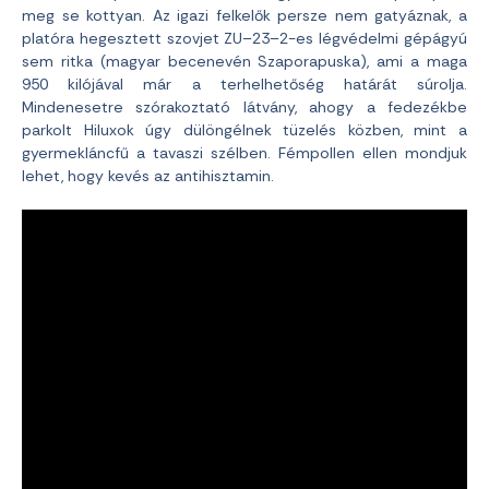
meg se kottyan. Az igazi felkelők persze nem gatyáznak, a
platóra hegesztett szovjet ZU–23–2-es légvédelmi gépágyú
sem ritka (magyar becenevén Szaporapuska), ami a maga
950 kilójával már a terhelhetőség határát súrolja.
Mindenesetre szórakoztató látvány, ahogy a fedezékbe
parkolt Hiluxok úgy dülöngélnek tüzelés közben, mint a
gyermekláncfű a tavaszi szélben. Fémpollen ellen mondjuk
lehet, hogy kevés az antihisztamin.