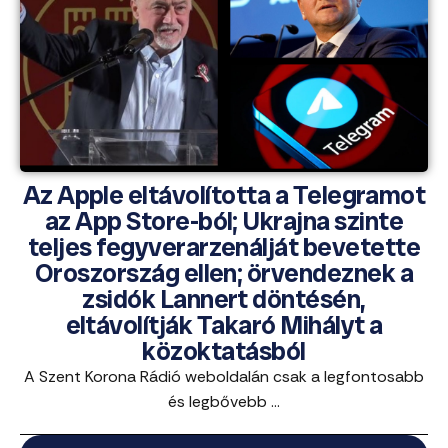
Az Apple eltávolította a Telegramot
az App Store-ból; Ukrajna szinte
teljes fegyverarzenálját bevetette
Oroszország ellen; örvendeznek a
zsidók Lannert döntésén,
eltávolítják Takaró Mihályt a
közoktatásból
A Szent Korona Rádió weboldalán csak a legfontosabb
és legbővebb ...