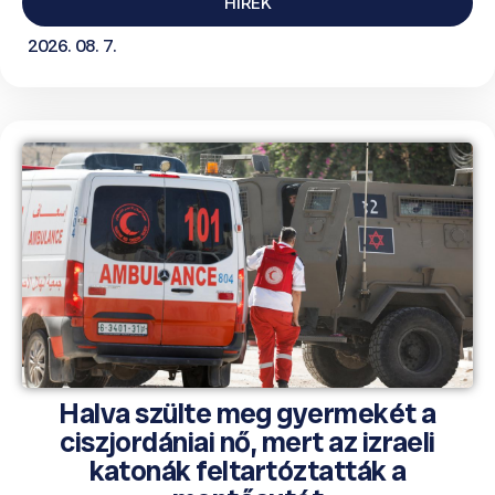
HÍREK
2026. 08. 7.
Halva szülte meg gyermekét a
ciszjordániai nő, mert az izraeli
katonák feltartóztatták a