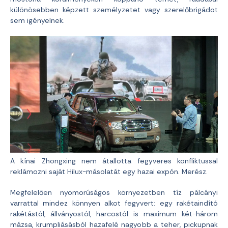
különösebben képzett személyzetet vagy szerelőbrigádot
sem igényelnek.
A kínai Zhongxing nem átallotta fegyveres konfliktussal
reklámozni saját Hilux-másolatát egy hazai expón. Merész.
Megfelelően nyomorúságos környezetben tíz pálcányi
varrattal mindez könnyen alkot fegyvert: egy rakétaindító
rakétástól, állványostól, harcostól is maximum két-három
mázsa, krumpliásásból hazafelé nagyobb a teher, pickupnak