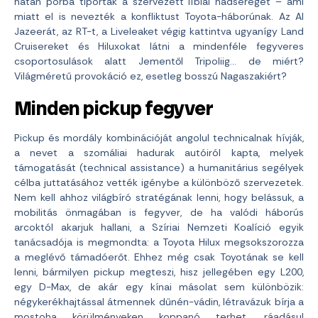
hátán porba tiporták a szervezett líbiai hadsereget – ami
miatt el is nevezték a konfliktust Toyota-háborúnak. Az Al
Jazeerát, az RT-t, a Liveleaket végig kattintva ugyanígy Land
Cruisereket és Hiluxokat látni a mindenféle fegyveres
csoportosulások alatt Jementől Tripoliig… de miért?
Világméretű provokáció ez, esetleg bosszú Nagaszakiért?
Minden pickup fegyver
Pickup és mordály kombinációját angolul technicalnak hívják,
a nevet a szomáliai hadurak autóiról kapta, melyek
támogatását (technical assistance) a humanitárius segélyek
célba juttatásához vették igénybe a különböző szervezetek.
Nem kell ahhoz világbíró stratégának lenni, hogy belássuk, a
mobilitás önmagában is fegyver, de ha valódi háborús
arcoktól akarjuk hallani, a Szíriai Nemzeti Koalíció egyik
tanácsadója is megmondta: a Toyota Hilux megsokszorozza
a meglévő támadóerőt. Ehhez még csak Toyotának se kell
lenni, bármilyen pickup megteszi, hisz jellegében egy L200,
egy D-Max, de akár egy kínai másolat sem különbözik:
négykerékhajtással átmennek dűnén-vádin, létravázuk bírja a
mostoha körülményeken koppanó terhet, ráadásul