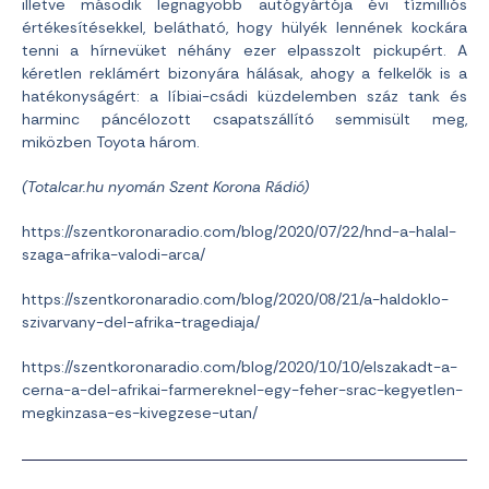
illetve második legnagyobb autógyártója évi tízmilliós
értékesítésekkel, belátható, hogy hülyék lennének kockára
tenni a hírnevüket néhány ezer elpasszolt pickupért. A
kéretlen reklámért bizonyára hálásak, ahogy a felkelők is a
hatékonyságért: a líbiai-csádi küzdelemben száz tank és
harminc páncélozott csapatszállító semmisült meg,
miközben Toyota három.
(Totalcar.hu nyomán Szent Korona Rádió)
https://szentkoronaradio.com/blog/2020/07/22/hnd-a-halal-
szaga-afrika-valodi-arca/
https://szentkoronaradio.com/blog/2020/08/21/a-haldoklo-
szivarvany-del-afrika-tragediaja/
https://szentkoronaradio.com/blog/2020/10/10/elszakadt-a-
cerna-a-del-afrikai-farmereknel-egy-feher-srac-kegyetlen-
megkinzasa-es-kivegzese-utan/