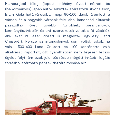
Hamburgból főleg (lopott, néhány éves) német és
(balkormányos) japán autók érkeztek szárazföldi útvonalakon,
Islam Qala határvárosában napi 80-100 darab áramlott a
vámon át a nagyobb városok felé, ahol kandahári alkuszok
passzolták őket tovább. Külföldiek, parancsnokok,
kormánytisztviselők és civil szervezetek voltak a fő vásárlók,
akik akár 50 ezer dollárt is megadtak egy-egy Land
Cruiserért. Persze az interjúalanyok sem voltak vakok, ha
valaki 300-400 Land Cruisert és 100 konténerre való
alkatrészt importált, ott gyaníthatóan nem teljesen legális
ügylet folyt, ám ezek jelentős része mögött inkább illegális
forrásból származó pénzek tisztára mosása állt.