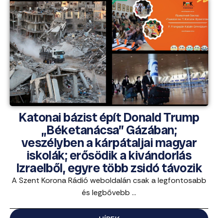
Katonai bázist épít Donald Trump
„Béketanácsa” Gázában;
veszélyben a kárpátaljai magyar
iskolák; erősödik a kivándorlás
Izraelből, egyre több zsidó távozik
A Szent Korona Rádió weboldalán csak a legfontosabb
és legbővebb ...