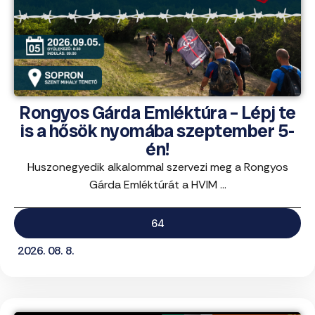
Rongyos Gárda Emléktúra – Lépj te
is a hősök nyomába szeptember 5-
én!
Huszonegyedik alkalommal szervezi meg a Rongyos
Gárda Emléktúrát a HVIM ...
64
2026. 08. 8.