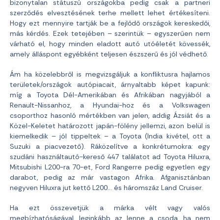
bizonytalan státuszú országokba pedig csak a partneri
szerződés elvesztésének terhe mellett lehet értékesíteni.
Hogy ezt mennyire tartják be a fejlődő országok kereskedői,
más kérdés. Ezek tetejében – szerintük – egyszerűen nem
várható el, hogy minden eladott autó utóéletét kövessék,
amely álláspont egyébként teljesen észszerű és jól védhető.
Ám ha közelebbről is megvizsgáljuk a konfliktusra hajlamos
területek/országok autópiacait, árnyaltabb képet kapunk:
míg a Toyota Dél-Amerikában és Afrikában nagyjából a
Renault-Nissanhoz, a Hyundai-hoz és a Volkswagen
csoporthoz hasonló mértékben van jelen, addig Ázsiát és a
Közel-Keletet határozott japán-fölény jellemzi, azon belül is
kiemelkedik – jól tippeltek – a Toyota (India kivétel, ott a
Suzuki a piacvezető). Ráközelítve a konkrétumokra: egy
szudáni használtautó-kereső 447 találatot ad Toyota Hiluxra,
Mitsubishi L200-ra 70-et, Ford Rangerre pedig egyetlen egy
darabot, pedig az már vastagon Afrika. Afganisztánban
negyven Hiluxra jut kettő L200… és háromszáz Land Cruiser.
Ha ezt összevetjük a márka vélt vagy valós
megbízhatóságával, leginkább az lenne a csoda, ha nem