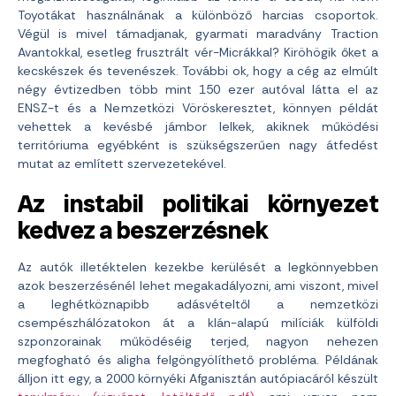
Toyotákat használnának a különböző harcias csoportok.
Végül is mivel támadjanak, gyarmati maradvány Traction
Avantokkal, esetleg frusztrált vér-Micrákkal? Kiröhögik őket a
kecskészek és tevenészek. További ok, hogy a cég az elmúlt
négy évtizedben több mint 150 ezer autóval látta el az
ENSZ-t és a Nemzetközi Vöröskeresztet, könnyen példát
vehettek a kevésbé jámbor lelkek, akiknek működési
territóriuma egyébként is szükségszerűen nagy átfedést
mutat az említett szervezetekével.
Az instabil politikai környezet
kedvez a beszerzésnek
Az autók illetéktelen kezekbe kerülését a legkönnyebben
azok beszerzésénél lehet megakadályozni, ami viszont, mivel
a leghétköznapibb adásvételtől a nemzetközi
csempészhálózatokon át a klán-alapú milíciák külföldi
szponzorainak működéséig terjed, nagyon nehezen
megfogható és aligha felgöngyölíthető probléma. Példának
álljon itt egy, a 2000 környéki Afganisztán autópiacáról készült