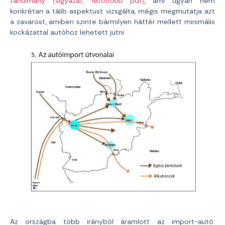
tanulmány (vigyázat, letöltődő pdf)
, ami ugyan nem
konkrétan a tálib aspektust vizsgálta, mégis megmutatja azt
a zavarost, amiben szinte bármilyen háttér mellett minimális
kockázattal autóhoz lehetett jutni.
Az országba több irányból áramlott az import-autó: