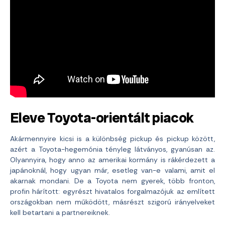
Eleve Toyota-orientált piacok
Akármennyire kicsi is a különbség pickup és pickup között,
azért a Toyota-hegemónia tényleg látványos, gyanúsan az.
Olyannyira, hogy anno az amerikai kormány is rákérdezett a
japánoknál, hogy ugyan már, esetleg van-e valami, amit el
akarnak mondani. De a Toyota nem gyerek, több fronton,
profin hárított: egyrészt hivatalos forgalmazójuk az említett
országokban nem működött, másrészt szigorú irányelveket
kell betartani a partnereiknek.