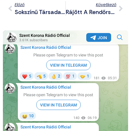
Előző
Következő
Sokszínű Társadalom: Lázadozó Migránsok Franciaországban, Szatír Néger Olaszországban
Rájött A Rendőrség, Hogy Jogtalanul Foglaltak Le Zászlókat A Tavaly Májusi Kegyeleti Megemlékezésen