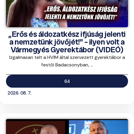
„Erős és áldozatkész ifjúság jelenti
a nemzetünk jövőjét!” – ilyen volt a
Vármegyés Gyerektábor (VIDEÓ)
Izgalmasan telt a HVIM által szervezett gyerektábor a
festői Badacsonyban, ...
64
2026. 08. 7.