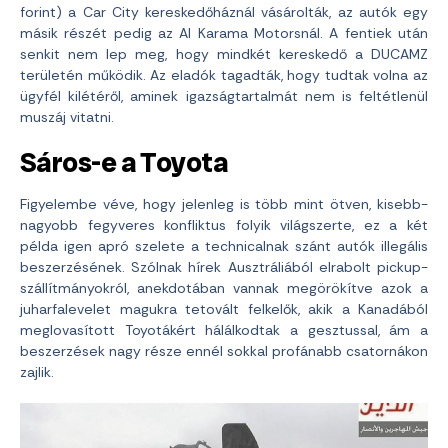
forint) a Car City kereskedőháznál vásárolták, az autók egy
másik részét pedig az Al Karama Motorsnál. A fentiek után
senkit nem lep meg, hogy mindkét kereskedő a DUCAMZ
területén működik. Az eladók tagadták, hogy tudtak volna az
ügyfél kilétéről, aminek igazságtartalmát nem is feltétlenül
muszáj vitatni.
Sáros-e a Toyota
Figyelembe véve, hogy jelenleg is több mint ötven, kisebb-
nagyobb fegyveres konfliktus folyik világszerte, ez a két
példa igen apró szelete a technicalnak szánt autók illegális
beszerzésének. Szólnak hírek Ausztráliából elrabolt pickup-
szállítmányokról, anekdotában vannak megörökítve azok a
juharfalevelet magukra tetovált felkelők, akik a Kanadából
meglovasított Toyotákért hálálkodtak a gesztussal, ám a
beszerzések nagy része ennél sokkal profánabb csatornákon
zajlik.