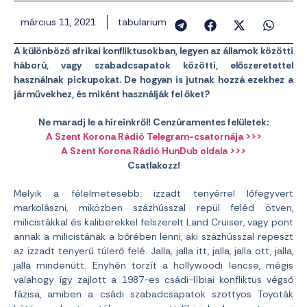
március 11, 2021
tabularium
A különböző afrikai konfliktusokban, legyen az államok közötti
háború, vagy szabadcsapatok közötti, előszeretettel
használnak pickupokat. De hogyan is jutnak hozzá ezekhez a
járművekhez, és miként használják fel őket?
Ne maradj le a híreinkről! Cenzúramentes felületek:
A Szent Korona Rádió Telegram-csatornája >>>
A Szent Korona Rádió HunDub oldala >>>
Csatlakozz!
Melyik a félelmetesebb: izzadt tenyérrel lőfegyvert
markolászni, miközben százhússzal repül feléd ötven,
milicistákkal és kaliberekkel felszerelt Land Cruiser, vagy pont
annak a milicistának a bőrében lenni, aki százhússzal repeszt
az izzadt tenyerű túlerő felé. Jalla, jalla itt, jalla, jalla ott, jalla,
jalla mindenütt. Enyhén torzít a hollywoodi lencse, mégis
valahogy így zajlott a 1987-es csádi-líbiai konfliktus végső
fázisa, amiben a csádi szabadcsapatok szottyos Toyoták