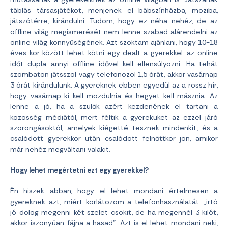
táblás társasjátékot, menjenek el bábszínházba, moziba,
játszótérre, kirándulni. Tudom, hogy ez néha nehéz, de az
offline világ megismerését nem lenne szabad alárendelni az
online világ könnyűségének. Azt szoktam ajánlani, hogy 10-18
éves kor között lehet kötni egy dealt a gyerekkel: az online
időt dupla annyi offline idővel kell ellensúlyozni. Ha tehát
szombaton játsszol vagy telefonozol 1,5 órát, akkor vasárnap
3 órát kirándulunk. A gyereknek ebben egyedül az a rossz hír,
hogy vasárnap ki kell mozdulnia és hegyet kell másznia. Az
lenne a jó, ha a szülők azért kezdenének el tartani a
közösség médiától, mert féltik a gyereküket az ezzel járó
szorongásoktól, amelyek kiégetté tesznek mindenkit, és a
csalódott gyerekkor után csalódott felnőttkor jön, amikor
már nehéz megváltani valakit.
Hogy lehet megértetni ezt egy gyerekkel?
Én hiszek abban, hogy el lehet mondani értelmesen a
gyereknek azt, miért korlátozom a telefonhasználatát: „irtó
jó dolog megenni két szelet csokit, de ha megennél 3 kilót,
akkor iszonyúan fájna a hasad”. Azt is el lehet mondani neki,