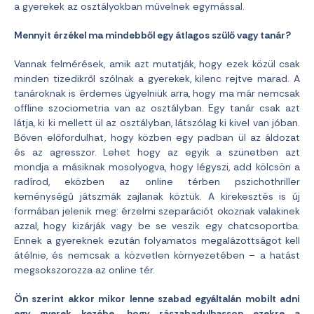
a gyerekek az osztályokban művelnek egymással.
Mennyit érzékel ma mindebből egy átlagos szülő vagy tanár?
Vannak felmérések, amik azt mutatják, hogy ezek közül csak
minden tizedikről szólnak a gyerekek, kilenc rejtve marad. A
tanároknak is érdemes ügyelniük arra, hogy ma már nemcsak
offline szociometria van az osztályban. Egy tanár csak azt
látja, ki ki mellett ül az osztályban, látszólag ki kivel van jóban.
Bőven előfordulhat, hogy közben egy padban ül az áldozat
és az agresszor. Lehet hogy az egyik a szünetben azt
mondja a másiknak mosolyogva, hogy légyszi, add kölcsön a
radírod, eközben az online térben pszichothriller
keménységű játszmák zajlanak köztük. A kirekesztés is új
formában jelenik meg: érzelmi szeparációt okoznak valakinek
azzal, hogy kizárják vagy be se veszik egy chatcsoportba.
Ennek a gyereknek ezután folyamatos megalázottságot kell
átélnie, és nemcsak a közvetlen környezetében – a hatást
megsokszorozza az online tér.
Ön szerint akkor mikor lenne szabad egyáltalán mobilt adni
egy gyerek kezébe, hogy rászabadulhasson ezekre a