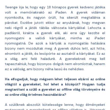
Twenge írja le, hogy egy 18 hónapos gyerek kedvenc játéka
volt a memóriakirakó az iPaden. A gyerek vidáman
nyomkodta, és nagyon örült, ha sikerült megtalálnia a
párokat. Eszébe jutott ekkor az anyukának, hogy megvan
neki régről a játék táblás változata kártyákkal. Lehozta a
padlásról, kirakta a gyerek elé, aki erre úgy kezdte el
nyomogatni a valódi kártyákat, mintha az iPadet
nyomogatná. De azok a kártyák a nyomogatás hatására
bizony nem mozdultak meg. A gyerek dühös lett, azt hitte,
elromlott a játék, és lesöpörte az asztalról a kártyákat. Ez az
a világ, ami felé haladunk. A gyerekeknek meg kell
tapasztalniuk, hogy bizonyos dolgok nem elromlottak, hanem
ez a valóság, ami bizony néha lassú és nehézkes.
Ha elfogadjuk, hogy mégsem lehet teljesen elzárni az online
világtól a gyerekeket, hol lehet a középút? Hogyan tudja
megtanítani a szülő a gyereket az offline világ törvényeire és
az online világ értelmes használatára?
A szülőknek abszolút kötelessége lenne, hogy élményeket
mutassanak a gyerekeiknek az offline világban is. Játszanak