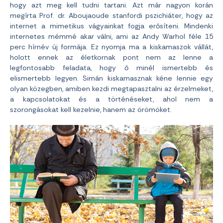
hogy azt meg kell tudni tartani. Azt már nagyon korán
megírta Prof. dr. Aboujaoude stanfordi pszichiáter, hogy az
internet a mimetikus vágyainkat fogja erősíteni. Mindenki
internetes mémmé akar válni, ami az Andy Warhol féle 15
perc hírnév új formája. Ez nyomja ma a kiskamaszok vállát,
holott ennek az életkornak pont nem az lenne a
legfontosabb feladata, hogy ő minél ismertebb és
elismertebb legyen. Simán kiskamasznak kéne lennie egy
olyan közegben, amiben kezdi megtapasztalni az érzelmeket,
a kapcsolatokat és a történéseket, ahol nem a
szorongásokat kell kezelnie, hanem az örömöket.