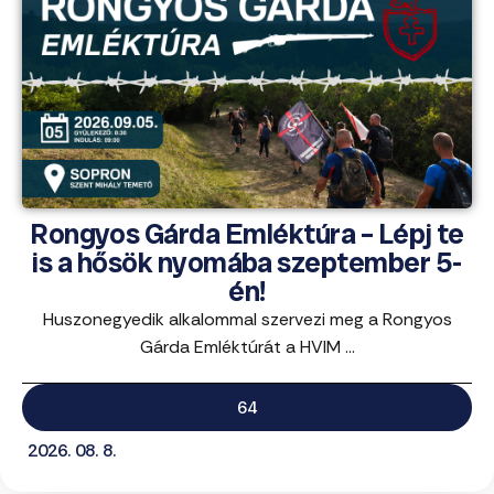
Rongyos Gárda Emléktúra – Lépj te
is a hősök nyomába szeptember 5-
én!
Huszonegyedik alkalommal szervezi meg a Rongyos
Gárda Emléktúrát a HVIM ...
64
2026. 08. 8.