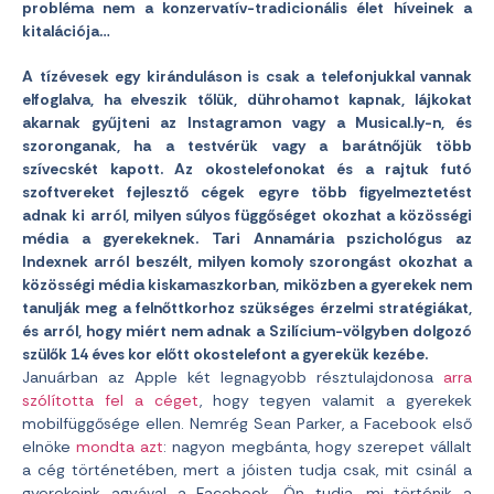
probléma nem a konzervatív-tradicionális élet híveinek a
kitalációja…
A tízévesek egy kiránduláson is csak a telefonjukkal vannak
elfoglalva, ha elveszik tőlük, dührohamot kapnak, lájkokat
akarnak gyűjteni az Instagramon vagy a Musical.ly-n, és
szoronganak, ha a testvérük vagy a barátnőjük több
szívecskét kapott. Az okostelefonokat és a rajtuk futó
szoftvereket fejlesztő cégek egyre több figyelmeztetést
adnak ki arról, milyen súlyos függőséget okozhat a közösségi
média a gyerekeknek. Tari Annamária pszichológus az
Indexnek arról beszélt, milyen komoly szorongást okozhat a
közösségi média kiskamaszkorban, miközben a gyerekek nem
tanulják meg a felnőttkorhoz szükséges érzelmi stratégiákat,
és arról, hogy miért nem adnak a Szilícium-völgyben dolgozó
szülők 14 éves kor előtt okostelefont a gyerekük kezébe.
Januárban az Apple két legnagyobb résztulajdonosa
arra
szólította fel a céget
, hogy tegyen valamit a gyerekek
mobilfüggősége ellen. Nemrég Sean Parker, a Facebook első
elnöke
mondta azt
: nagyon megbánta, hogy szerepet vállalt
a cég történetében, mert a jóisten tudja csak, mit csinál a
gyerekeink agyával a Facebook. Ön tudja, mi történik a