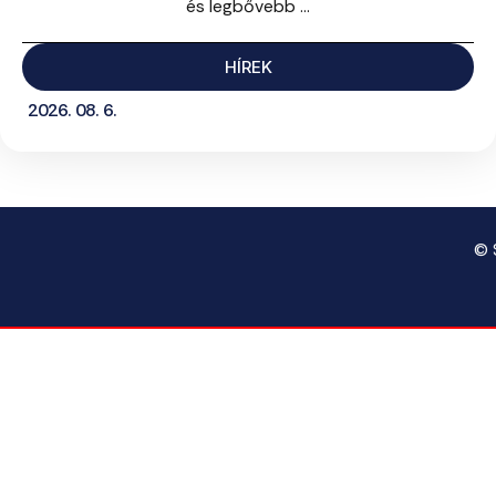
és legbővebb ...
HÍREK
2026. 08. 6.
© 