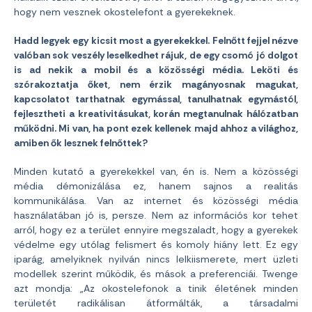
hogy nem vesznek okostelefont a gyerekeknek.
Hadd legyek egy kicsit most a gyerekekkel. Felnőtt fejjel nézve
valóban sok veszély leselkedhet rájuk, de egy csomó jó dolgot
is ad nekik a mobil és a közösségi média. Leköti és
szórakoztatja őket, nem érzik magányosnak magukat,
kapcsolatot tarthatnak egymással, tanulhatnak egymástól,
fejlesztheti a kreativitásukat, korán megtanulnak hálózatban
működni. Mi van, ha pont ezek kellenek majd ahhoz a világhoz,
amiben ők lesznek felnőttek?
Minden kutató a gyerekekkel van, én is. Nem a közösségi
média démonizálása ez, hanem sajnos a realitás
kommunikálása. Van az internet és közösségi média
használatában jó is, persze. Nem az információs kor tehet
arról, hogy ez a terület ennyire megszaladt, hogy a gyerekek
védelme egy utólag felismert és komoly hiány lett. Ez egy
iparág, amelyiknek nyilván nincs lelkiismerete, mert üzleti
modellek szerint működik, és mások a preferenciái. Twenge
azt mondja: „Az okostelefonok a tinik életének minden
területét radikálisan átformálták, a társadalmi