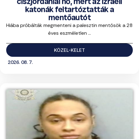
ciszjordániai nő, mert az izraeli
katonák feltartóztatták a
mentőautót
Hiába próbálták megmenteni a palesztin mentősök a 28
éves eszméletlen ...
KÖZEL-KELET
2026. 08. 7.