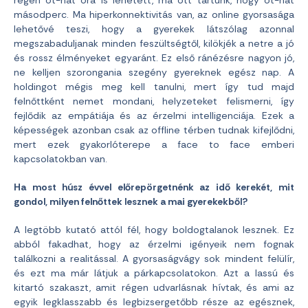
régen öt-hat óra is lehetett, ma ott tartunk, hogy öt-hat
másodperc. Ma hiperkonnektivitás van, az online gyorsasága
lehetővé teszi, hogy a gyerekek látszólag azonnal
megszabaduljanak minden feszültségtől, kilökjék a netre a jó
és rossz élményeket egyaránt. Ez első ránézésre nagyon jó,
ne kelljen szorongania szegény gyereknek egész nap. A
holdingot mégis meg kell tanulni, mert így tud majd
felnőttként nemet mondani, helyzeteket felismerni, így
fejlődik az empátiája és az érzelmi intelligenciája. Ezek a
képességek azonban csak az offline térben tudnak kifejlődni,
mert ezek gyakorlóterepe a face to face emberi
kapcsolatokban van.
Ha most húsz évvel előrepörgetnénk az idő kerekét, mit
gondol, milyen felnőttek lesznek a mai gyerekekből?
A legtöbb kutató attól fél, hogy boldogtalanok lesznek. Ez
abból fakadhat, hogy az érzelmi igényeik nem fognak
találkozni a realitással. A gyorsaságvágy sok mindent felülír,
és ezt ma már látjuk a párkapcsolatokon. Azt a lassú és
kitartó szakaszt, amit régen udvarlásnak hívtak, és ami az
egyik legklasszabb és legbizsergetőbb része az egésznek,