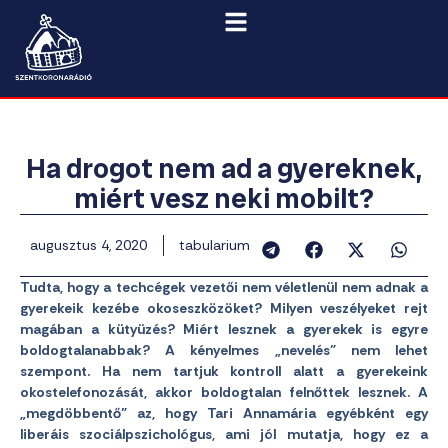
Ha drogot nem ad a gyereknek,
miért vesz neki mobilt?
augusztus 4, 2020
tabularium
Tudta, hogy a techcégek vezetői nem véletlenül nem adnak a
gyerekeik kezébe okoseszközöket? Milyen veszélyeket rejt
magában a kütyüzés? Miért lesznek a gyerekek is egyre
boldogtalanabbak? A kényelmes „nevelés” nem lehet
szempont. Ha nem tartjuk kontroll alatt a gyerekeink
okostelefonozását, akkor boldogtalan felnőttek lesznek. A
„megdöbbentő” az, hogy Tari Annamária egyébként egy
liberáis szociálpszichológus, ami jól mutatja, hogy ez a