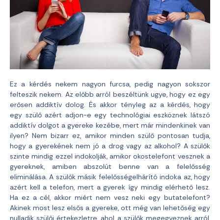
Ez a kérdés nekem nagyon furcsa, pedig nagyon sokszor
felteszik nekem. Az előbb arról beszéltünk ugye, hogy ez egy
erősen addiktív dolog. És akkor tényleg az a kérdés, hogy
egy szülő azért adjon-e egy technológiai eszköznek látszó
addiktív dolgot a gyereke kezébe, mert már mindenkinek van
ilyen? Nem bizarr ez, amikor minden szülő pontosan tudja,
hogy a gyerekének nem jó a drog vagy az alkohol? A szülők
szinte mindig ezzel indokolják, amikor okostelefont vesznek a
gyereknek, amiben abszolút benne van a felelősség
eliminálása. A szülők másik felelősségelhárító indoka az, hogy
azért kell a telefon, mert a gyerek így mindig elérhető lesz.
Ha ez a cél, akkor miért nem vesz neki egy butatelefont?
Akinek most lesz elsős a gyereke, ott még van lehetőség egy
nulladik szülői értekezletre, ahol a szülők megegyeznek arról,