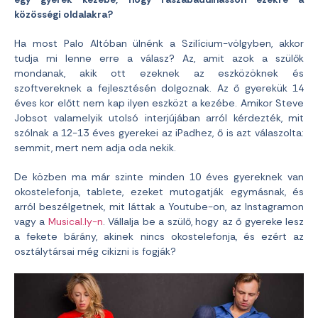
közösségi oldalakra?
Ha most Palo Altóban ülnénk a Szilícium-völgyben, akkor
tudja mi lenne erre a válasz? Az, amit azok a szülők
mondanak, akik ott ezeknek az eszközöknek és
szoftvereknek a fejlesztésén dolgoznak. Az ő gyerekük 14
éves kor előtt nem kap ilyen eszközt a kezébe. Amikor Steve
Jobsot valamelyik utolsó interjújában arról kérdezték, mit
szólnak a 12-13 éves gyerekei az iPadhez, ő is azt válaszolta:
semmit, mert nem adja oda nekik.
De közben ma már szinte minden 10 éves gyereknek van
okostelefonja, tablete, ezeket mutogatják egymásnak, és
arról beszélgetnek, mit láttak a Youtube-on, az Instagramon
vagy a
Musical.ly-n
. Vállalja be a szülő, hogy az ő gyereke lesz
a fekete bárány, akinek nincs okostelefonja, és ezért az
osztálytársai még cikizni is fogják?