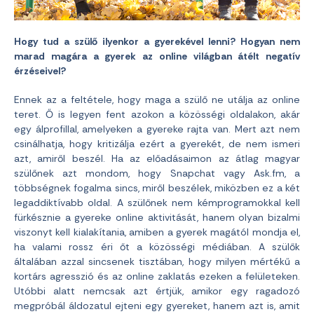
Hogy tud a szülő ilyenkor a gyerekével lenni? Hogyan nem
marad magára a gyerek az online világban átélt negatív
érzéseivel?
Ennek az a feltétele, hogy maga a szülő ne utálja az online
teret. Ő is legyen fent azokon a közösségi oldalakon, akár
egy álprofillal, amelyeken a gyereke rajta van. Mert azt nem
csinálhatja, hogy kritizálja ezért a gyerekét, de nem ismeri
azt, amiről beszél. Ha az előadásaimon az átlag magyar
szülőnek azt mondom, hogy Snapchat vagy Ask.fm, a
többségnek fogalma sincs, miről beszélek, miközben ez a két
legaddiktívabb oldal. A szülőnek nem kémprogramokkal kell
fürkésznie a gyereke online aktivitását, hanem olyan bizalmi
viszonyt kell kialakítania, amiben a gyerek magától mondja el,
ha valami rossz éri őt a közösségi médiában. A szülők
általában azzal sincsenek tisztában, hogy milyen mértékű a
kortárs agresszió és az online zaklatás ezeken a felületeken.
Utóbbi alatt nemcsak azt értjük, amikor egy ragadozó
megpróbál áldozatul ejteni egy gyereket, hanem azt is, amit