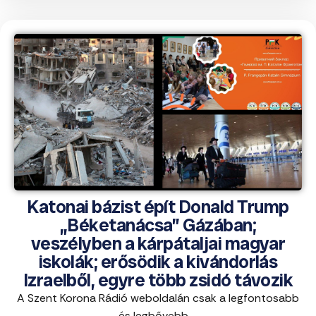
Katonai bázist épít Donald Trump
„Béketanácsa” Gázában;
veszélyben a kárpátaljai magyar
iskolák; erősödik a kivándorlás
Izraelből, egyre több zsidó távozik
A Szent Korona Rádió weboldalán csak a legfontosabb
és legbővebb ...