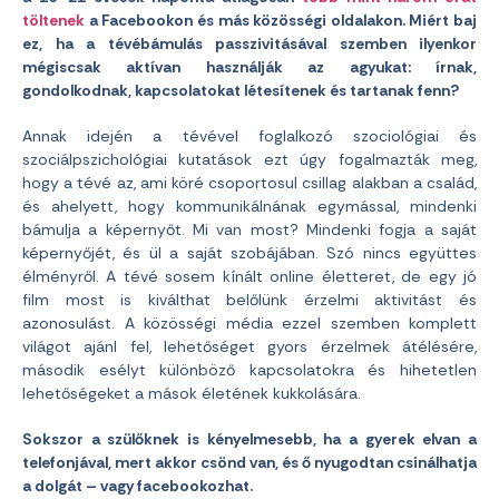
töltenek
a Facebookon és más közösségi oldalakon. Miért baj
ez, ha a tévébámulás passzivitásával szemben ilyenkor
mégiscsak aktívan használják az agyukat: írnak,
gondolkodnak, kapcsolatokat létesítenek és tartanak fenn?
Annak idején a tévével foglalkozó szociológiai és
szociálpszichológiai kutatások ezt úgy fogalmazták meg,
hogy a tévé az, ami köré csoportosul csillag alakban a család,
és ahelyett, hogy kommunikálnának egymással, mindenki
bámulja a képernyőt. Mi van most? Mindenki fogja a saját
képernyőjét, és ül a saját szobájában. Szó nincs együttes
élményről. A tévé sosem kínált online életteret, de egy jó
film most is kiválthat belőlünk érzelmi aktivitást és
azonosulást. A közösségi média ezzel szemben komplett
világot ajánl fel, lehetőséget gyors érzelmek átélésére,
második esélyt különböző kapcsolatokra és hihetetlen
lehetőségeket a mások életének kukkolására.
Sokszor a szülőknek is kényelmesebb, ha a gyerek elvan a
telefonjával, mert akkor csönd van, és ő nyugodtan csinálhatja
a dolgát – vagy facebookozhat.