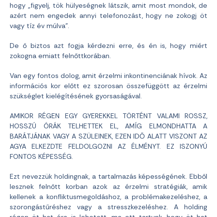
hogy „figyelj, tök hülyeségnek látszik, amit most mondok, de
azért nem engedek annyi telefonozást, hogy ne zokogj öt
vagy tíz év múlva”.
De ő biztos azt fogja kérdezni erre, és én is, hogy miért
zokogna emiatt felnőttkorában.
Van egy fontos dolog, amit érzelmi inkontinenciának hívok. Az
információs kor előtt ez szorosan összefüggött az érzelmi
szükséglet kielégítésének gyorsaságával.
AMIKOR RÉGEN EGY GYEREKKEL TÖRTÉNT VALAMI ROSSZ,
HOSSZÚ ÓRÁK TELHETTEK EL, AMÍG ELMONDHATTA A
BARÁTJÁNAK VAGY A SZÜLEINEK, EZEN IDŐ ALATT VISZONT AZ
AGYA ELKEZDTE FELDOLGOZNI AZ ÉLMÉNYT. EZ ISZONYÚ
FONTOS KÉPESSÉG.
Ezt nevezzük holdingnak, a tartalmazás képességének. Ebből
lesznek felnőtt korban azok az érzelmi stratégiák, amik
kellenek a konfliktusmegoldáshoz, a problémakezeléshez, a
szorongástűréshez vagy a stresszkezeléshez. A holding