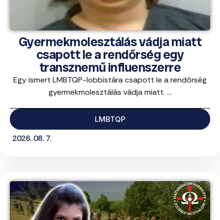
Gyermekmolesztálás vádja miatt
csapott le a rendőrség egy
transznemű influenszerre
Egy ismert LMBTQP-lobbistára csapott le a rendőrség
gyermekmolesztálás vádja miatt. ...
LMBTQP
2026. 08. 7.