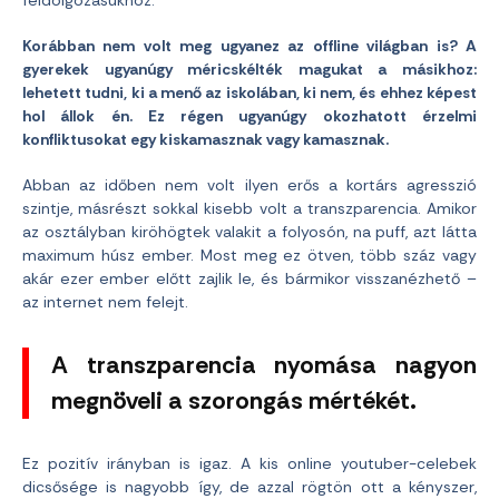
Korábban nem volt meg ugyanez az offline világban is? A
gyerekek ugyanúgy méricskélték magukat a másikhoz:
lehetett tudni, ki a menő az iskolában, ki nem, és ehhez képest
hol állok én. Ez régen ugyanúgy okozhatott érzelmi
konfliktusokat egy kiskamasznak vagy kamasznak.
Abban az időben nem volt ilyen erős a kortárs agresszió
szintje, másrészt sokkal kisebb volt a transzparencia. Amikor
az osztályban kiröhögtek valakit a folyosón, na puff, azt látta
maximum húsz ember. Most meg ez ötven, több száz vagy
akár ezer ember előtt zajlik le, és bármikor visszanézhető –
az internet nem felejt.
A transzparencia nyomása nagyon
megnöveli a szorongás mértékét.
Ez pozitív irányban is igaz. A kis online youtuber-celebek
dicsősége is nagyobb így, de azzal rögtön ott a kényszer,