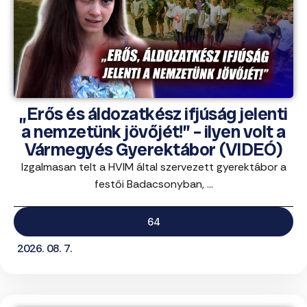
„Erős és áldozatkész ifjúság jelenti
a nemzetünk jövőjét!” – ilyen volt a
Vármegyés Gyerektábor (VIDEÓ)
Izgalmasan telt a HVIM által szervezett gyerektábor a
festői Badacsonyban, ...
64
2026. 08. 7.