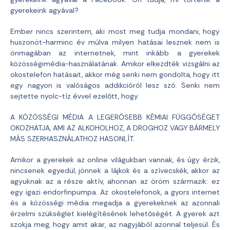
gyerekeink agyával?
Ember nincs szerintem, aki most meg tudja mondani, hogy
huszonöt-harminc év múlva milyen hatásai lesznek nem is
önmagában az internetnek, mint inkább a gyerekek
közösségimédia-használatának. Amikor elkezdték vizsgálni az
okostelefon hatásait, akkor még senki nem gondolta, hogy itt
egy nagyon is valóságos addikcióról lesz szó. Senki nem
sejtette nyolc-tíz évvel ezelőtt, hogy
A KÖZÖSSÉGI MÉDIA A LEGERŐSEBB KÉMIAI FÜGGŐSÉGET
OKOZHATJA, AMI AZ ALKOHOLHOZ, A DROGHOZ VAGY BÁRMELY
MÁS SZERHASZNÁLATHOZ HASONLÍT.
Amikor a gyerekek az online világukban vannak, és úgy érzik,
nincsenek egyedül, jönnek a lájkok és a szívecskék, akkor az
agyuknak az a része aktív, ahonnan az öröm származik: ez
egy igazi endorfinpumpa. Az okostelefonok, a gyors internet
és a közösségi média megadja a gyerekeknek az azonnali
érzelmi szükséglet kielégítésének lehetőségét. A gyerek azt
szokja meg, hogy amit akar, az nagyjából azonnal teljesül. És