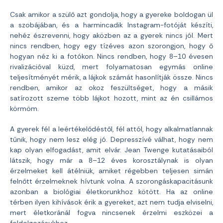
Csak amikor a szülő azt gondolja, hogy a gyereke boldogan ül
a szobájában, és a harmincadik Instagram-fotóját készíti,
nehéz észrevenni, hogy aközben az a gyerek nincs jól. Mert
nincs rendben, hogy egy tízéves azon szorongjon, hogy ő
hogyan néz ki a fotókon. Nincs rendben, hogy 8–10 évesen
rivalizációval küzd, mert folyamatosan egymás online
teljesítményét mérik, a lájkok számát hasonlítják össze. Nincs
rendben, amikor az okoz feszültséget, hogy a másik
satírozott szeme több lájkot hozott, mint az én csillámos
körmöm.
A gyerek fél a leértékelődéstől, fél attól, hogy alkalmatlannak
tűnik, hogy nem lesz elég jó. Depresszívé válhat, hogy nem
kap olyan elfogadást, amit elvár. Jean Twenge kutatásaiból
látszik, hogy már a 8–12 éves korosztálynak is olyan
érzelmeket kell átélniük, amiket régebben teljesen simán
felnőtt érzelmeknek hívtunk volna. A szorongáskapacitásunk
azonban a biológiai életkorunkhoz kötött. Ha az online
térben ilyen kihívások érik a gyereket, azt nem tudja elviselni,
mert életkoránál fogva nincsenek érzelmi eszközei a
feldolgozásukhoz.