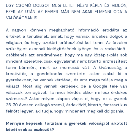
EGY CSOMÓ DOLGOT MEG LEHET NÉZNI KÉPEN ÉS VIDEÓN,
EZEK AZ UTÁN AZ EMBER MÁR NEM AKAR ELMENNI ODA A
VALÓSÁGBAN IS.
A nagyon könnyen megkapható információ erodálta az
értékét a tanulásnak, annak, hogy vannak érdekes dolgok a
világban, és hogy ezekért erőfeszítést kell tenni. Az érzelmi
szükséglet azonnali kielégítésének igénye és a reakcióidő-
csökkenés azt eredményezi, hogy ma egy középiskolás sok
mindent szeretne, csak egyvalamit nem: kitartó erőfeszítést
tenni bármiért, mert az mumussá vált. A kíváncsiság, a
kreativitás, a gondolkodás szeretete akkor alakul ki a
gyerekekben, ha vannak kérdései, és arra maga találja meg a
választ. Most alig vannak kérdések, de a Google tele van
válaszok tömegével. Ha nincs kérdés, akkor mi lesz érdekes
számukra? Akkor milyen alapon várjuk el, hogy ez a gyerek
25-30 évesen csillogó szemű, érdeklődő, kitartó, fantasztikus
felnőtt legyen, aki tudja, hogy mindenért meg kell dolgoznia.
Mennyire képesek torzítani a gyerekek valóságról alkotott
képét ezek az eszközök?