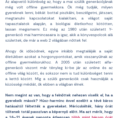
Az alapvető különbség az, hogy a mai szülők generációjának
még volt offline gyermekkora. Ők még tudják, milyen
gyereknek lenni, békát bottal piszkálni, beszélgetni, játszani,
megtanulni kapcsolatokat kialakítani, a világot saját
tapasztalatok alapján, a biológiai életkorhoz kötötten,
lassan megismerni. Ez még az 1980 után született Y-
generáció mai harmincasaira is igaz, akik a könyvespolcok alá
születtek, de már a web 2 világában nőttek fel.
Ahogy ők idősödnek, egyre inkább megtalálják a saját
életükben azokat a horgonypontokat, amik visszanyúlnak az
offline gyermekkorukhoz. A 2005 után született alfa-
generáció viszont már tényleg ki-be jár az online és az
offline világ között, és sokszor nem is tud különbséget tenni
a kettő között. Míg a szülői generációk csak használják a
közösségi médiát, ők ebben a világban élnek.
Nem megint az van, hogy a felnőttek nehezen viselik el, ha a
gyerekeik mások? Húsz-harminc évvel ezelőtt a tévé káros
hatásaitól féltették a gyerekeket. Méricskélték, hány órát
töltenek totál passzívan a képernyő előtt. Ma azt mérik, hogy
a 16–21 évesek naponta átlagosan
több mint három órát