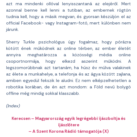
azt ma mindenki ollóval lenyisszantaná az elejéről. Mert
azonnal benne kell lenni a tutiban, az embernek rögtön
tudnia kell, hogy a másik megvan, és gyorsan készüljön el az
official Facebook- vagy Instagram-fotó, mert különben nem
járunk.
Sherry Turkle pszichológus úgy fogalmaz, hogy pórázra
kötött ének működnek az online térben, az ember életét
annyira meghatározza a közösségi média online
csoportnormája, hogy elkezd aszerint működni. A
legszomorúbbnak azt tartanám, ha húsz év múlva valakinek
az élete a munkahelye, a telefonja és az ágya között zajlana,
amiben egyedül fekszik le aludni. Ez nem elképzelhetetlen a
robotika korában, de én azt mondom: a Föld nevű bolygó
offline még mindig sokkal klasszabb.
(Index)
Kerecsen – Magyarország egyik legrégebbi íjászboltja és
íjászlőtere
– A Szent Korona Rádió támogatója (X)