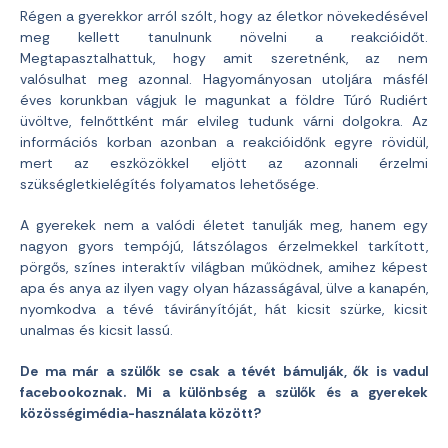
Régen a gyerekkor arról szólt, hogy az életkor növekedésével
meg kellett tanulnunk növelni a reakcióidőt.
Megtapasztalhattuk, hogy amit szeretnénk, az nem
valósulhat meg azonnal. Hagyományosan utoljára másfél
éves korunkban vágjuk le magunkat a földre Túró Rudiért
üvöltve, felnőttként már elvileg tudunk várni dolgokra. Az
információs korban azonban a reakcióidőnk egyre rövidül,
mert az eszközökkel eljött az azonnali érzelmi
szükségletkielégítés folyamatos lehetősége.
A gyerekek nem a valódi életet tanulják meg, hanem egy
nagyon gyors tempójú, látszólagos érzelmekkel tarkított,
pörgős, színes interaktív világban működnek, amihez képest
apa és anya az ilyen vagy olyan házasságával, ülve a kanapén,
nyomkodva a tévé távirányítóját, hát kicsit szürke, kicsit
unalmas és kicsit lassú.
De ma már a szülők se csak a tévét bámulják, ők is vadul
facebookoznak. Mi a különbség a szülők és a gyerekek
közösségimédia-használata között?