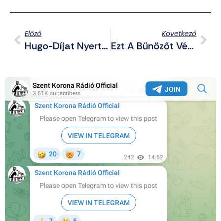
Előző
Következő
Hugo-Díjat Nyert Egy Magyarországi Zsidó Származású Agender Lény
Ezt A Bűnözőt Védi A Világ – Íme George Floyd Bűnlajstroma