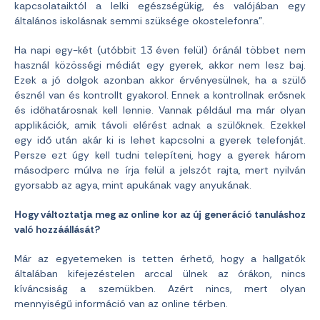
kapcsolataiktól a lelki egészségükig, és valójában egy
általános iskolásnak semmi szüksége okostelefonra”.
Ha napi egy-két (utóbbit 13 éven felül) óránál többet nem
használ közösségi médiát egy gyerek, akkor nem lesz baj.
Ezek a jó dolgok azonban akkor érvényesülnek, ha a szülő
észnél van és kontrollt gyakorol. Ennek a kontrollnak erősnek
és időhatárosnak kell lennie. Vannak például ma már olyan
applikációk, amik távoli elérést adnak a szülőknek. Ezekkel
egy idő után akár ki is lehet kapcsolni a gyerek telefonját.
Persze ezt úgy kell tudni telepíteni, hogy a gyerek három
másodperc múlva ne írja felül a jelszót rajta, mert nyilván
gyorsabb az agya, mint apukának vagy anyukának.
Hogy változtatja meg az online kor az új generáció tanuláshoz
való hozzáállását?
Már az egyetemeken is tetten érhető, hogy a hallgatók
általában kifejezéstelen arccal ülnek az órákon, nincs
kíváncsiság a szemükben. Azért nincs, mert olyan
mennyiségű információ van az online térben.