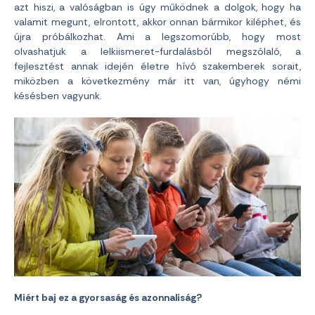
azt hiszi, a valóságban is úgy működnek a dolgok, hogy ha
valamit megunt, elrontott, akkor onnan bármikor kiléphet, és
újra próbálkozhat. Ami a legszomorúbb, hogy most
olvashatjuk a lelkiismeret-furdalásból megszólaló, a
fejlesztést annak idején életre hívó szakemberek sorait,
miközben a következmény már itt van, úgyhogy némi
késésben vagyunk.
Miért baj ez a gyorsaság és azonnaliság?