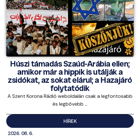
Húszi támadás Szaúd-Arábia ellen;
amikor már a hippik is utálják a
zsidókat, az sokat elárul; a Hazajáró
folytatódik
A Szent Korona Rádió weboldalán csak a legfontosabb
és legbővebb ...
HÍREK
2026. 08. 6.