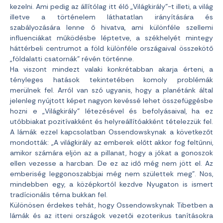
kezelni. Ami pedig az állítólag itt élő „Világkirály”-t illeti, a világ
illetve a történelem láthatatlan irányítására és
szabályozására lenne ő hivatva, ami különféle szellemi
influenciákat működésbe léptetve, a székhelyét mintegy
háttérbeli centrumot a föld különféle országaival összekötő
„földalatti csatornák” révén történne.
Ha viszont mindezt valaki konkrétabban akarja érteni, a
tényleges hatások tekintetében komoly problémák
merülnek fel. Arról van szó ugyanis, hogy a planétánk által
jelenleg nyújtott képet nagyon kevéssé lehet összefüggésbe
hozni e „Világkirály” létezésével és befolyásaival, ha ez
utóbbiakat pozitívakként és helyreállítóakként tételezzük fel.
A lámák ezzel kapcsolatban Ossendowskynak a következőt
mondották: „A világkirály az emberek előtt akkor fog feltűnni,
amikor számára eljön az a pillanat, hogy a jókat a gonoszok
ellen vezesse a harcban. De ez az idő még nem jött el. Az
emberiség leggonoszabbjai még nem születtek meg”. Nos,
mindebben egy, a középkortól kezdve Nyugaton is ismert
tradícionális téma bukkan fel.
Különösen érdekes tehát, hogy Ossendowskynak Tibetben a
lámák és az itteni országok vezetői ezoterikus tanításokra