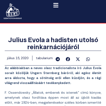
Julius Evola a hadisten utolsó
reinkarnációjáról
július 15, 2020
tabularium
Az alábbiakban a neves olasz tradicionalista író Julius Evola
sorait közöljük Ungern Sternberg báróról, aki egész életét
arra áldozta, hogy a sötétség erői ellen küzdjön, és a régi
világrend visszaállításáért tevékenykedett.
F. Ossendowsky „Állatok, emberek és istenek” című könyve,
amelynek olasz fordítása éppen most áll az újbóli kiadás
előtt, már 1924-ben, megjelenésekor széles körben ismertté