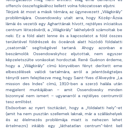
offenzív összefogásához kellett volna fokozatosan eljutni.
Térjünk át most a másik témára, az úgynevezett „Világkirály”
problémájára. Ossendowsky utalt arra, hogy Közép-Ázsia
lámái és vezetői egy Agharttának hívott, rejtélyes iníciatikus
centrum létezéséről, a „Világkirály” lakhelyéről számoltak be
neki. Ez a föld alatt lenne és a kapcsolatot a föld összes
területével földrészek és óceánok alatt húzódó földalatti
„csatornák” segítségével tartaná. Ahogy azonban e
beszámolók Ossendowskyhoz eljutottak, nem egyszer
képzeletszülte vonásokat hordoztak. René Guénon érdeme,
hogy a „Világkirály” című könyvében fényt derített eme
elbeszélések valódi tartalmára, arról a jelentőségteljes
tényről sem felejtkezve meg, hogy Saint-Yves d’Alveydre „La
mission des Indes” című, 1910-ben a szerző halála után
megjelent munkájában – amit Ossendowsky minden
bizonnyal nem ismert – ugyanarról a rejtélyes centrumról
tesz említést.
Elsősorban az nyert tisztázást, hogy a „földalatti hely”-et
(amit ha nem pusztán szellemek laknak, már a szálláshelyek
és az élelmezés problémája miatt is nehezen lehet
értelmezni) inkább egy „láthatatlan centrum”-ként kell