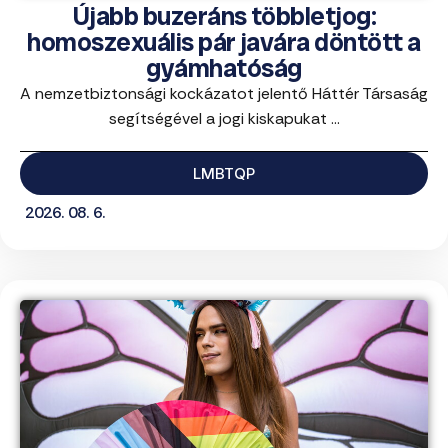
Újabb buzeráns többletjog:
homoszexuális pár javára döntött a
gyámhatóság
A nemzetbiztonsági kockázatot jelentő Háttér Társaság
segítségével a jogi kiskapukat ...
LMBTQP
2026. 08. 6.