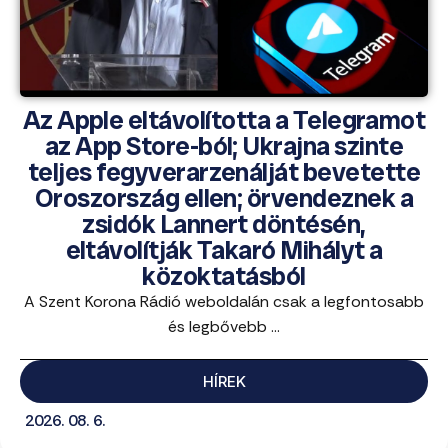
Az Apple eltávolította a Telegramot
az App Store-ból; Ukrajna szinte
teljes fegyverarzenálját bevetette
Oroszország ellen; örvendeznek a
zsidók Lannert döntésén,
eltávolítják Takaró Mihályt a
közoktatásból
A Szent Korona Rádió weboldalán csak a legfontosabb
és legbővebb ...
HÍREK
2026. 08. 6.