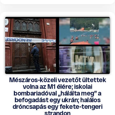
Mészáros-közeli vezetőt ültettek
volna az M1 élére; iskolai
bombariadóval „hálálta meg” a
befogadást egy ukrán; halálos
dróncsapás egy fekete-tengeri
strandon