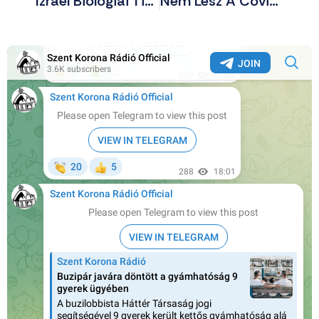
Izrael Biológiai Tisztogatásra Készül Ciszjordániában?
Nem Lesz A Covid-Segélycsomag Része Az Abortusz!