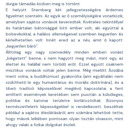
durgai támadás közben meg is történt.
E helyütt Sternberg két jellegzetességére érdemes
figyelmet szentelni. Az egyik az ő személyiségére vonatkozik,
amelyben sajátos vonások keveredtek. Kivételes tekintéllyel
és határtalan bátorsággal bíró ember volt, aki egyúttal a
bolsevikokkal, a halálos ellenségeivel szemben kegyetlen és
kérlelhetetlen volt. Innét ered az a név, amit ő kapott:
„kegyetlen báró”.
Állítólag egy nagy szenvedély minden emberi vonást
„kiégetett” benne, s nem hagyott meg mást, mint egy, az
élettel és halállal nem törődő erőt. Ezzel együtt csaknem
misztikus vonások voltak jelen benne. Még mielőtt Ázsiába
ment volna, a buddhizmust gyakorolta (ami egyáltalán nem
szűkíthető le egy humanitárius és morális doktrínára), és a
tibeti tradíció képviselőivel meglévő kapcsolatai a fent
említett események keretében sem pusztán a külsőleges,
politikai és katonai területre korlátozódtak. Bizonyos
természetfeletti képességekkel is rendelkezett: beszéltek
például a sajátos éleslátásáról, ami számára lehetővé tette,
hogy mások lelkében pontosan olyan tisztán olvasson, mint
ahogy valaki a fizikai dolgokat észleli.