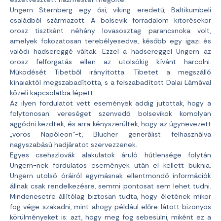
Ungern Sternberg egy ősi, viking eredetű, Baltikumbeli
családból származott. A bolsevik forradalom kitörésekor
orosz tisztként néhány lovasosztag parancsnoka volt,
amelyek fokozatosan terebélyesedve, később egy igazi és
valódi hadsereggé váltak. Ezzel a hadsereggel Ungern az
orosz felforgatás ellen az utolsókig kívánt harcolni.
Működését Tibetből irányította: Tibetet a megszálló
kínaiaktól megszabadította, s a felszabadított Dalai Lámával
közeli kapcsolatba lépett.
Az ilyen fordulatot vett események addig jutottak, hogy a
folytonosan vereséget szenvedő bolsevikok komolyan
aggódni kezdtek, és arra kényszerültek, hogy az úgynevezett
„vörös Napóleon”-t, Blucher generálist felhasználva
nagyszabású hadjáratot szervezzenek.
Egyes csehszlovák alakulatok áruló hűtlensége folytán
Ungern-nek fordulatos események után el kellett buknia.
Ungern utolsó óráiról egymásnak ellentmondó információk
állnak csak rendelkezésre, semmi pontosat sem lehet tudni.
Mindenesetre állítólag biztosan tudta, hogy életének mikor
fog vége szakadni, mint ahogy például előre látott bizonyos
körülményeket is: azt, hogy meg fog sebesülni, miként ez a