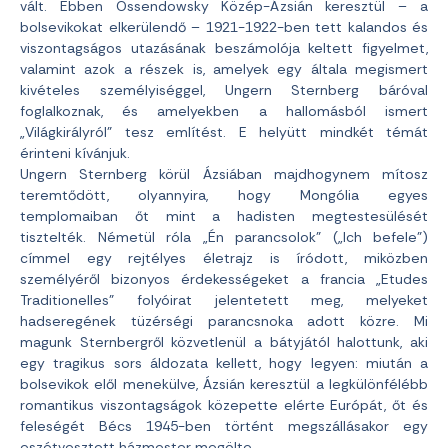
vált. Ebben Ossendowsky Közép-Ázsián keresztül – a
bolsevikokat elkerülendő – 1921-1922-ben tett kalandos és
viszontagságos utazásának beszámolója keltett figyelmet,
valamint azok a részek is, amelyek egy általa megismert
kivételes személyiséggel, Ungern Sternberg báróval
foglalkoznak, és amelyekben a hallomásból ismert
„Világkirályról” tesz említést. E helyütt mindkét témát
érinteni kívánjuk.
Ungern Sternberg körül Ázsiában majdhogynem mítosz
teremtődött, olyannyira, hogy Mongólia egyes
templomaiban őt mint a hadisten megtestesülését
tisztelték. Németül róla „Én parancsolok” („Ich befele”)
címmel egy rejtélyes életrajz is íródott, miközben
személyéről bizonyos érdekességeket a francia „Etudes
Traditionelles” folyóirat jelentetett meg, melyeket
hadseregének tüzérségi parancsnoka adott közre. Mi
magunk Sternbergről közvetlenül a bátyjától halottunk, aki
egy tragikus sors áldozata kellett, hogy legyen: miután a
bolsevikok elől menekülve, Ázsián keresztül a legkülönfélébb
romantikus viszontagságok közepette elérte Európát, őt és
feleségét Bécs 1945-ben történt megszállásakor egy
eszétvesztett házmester megölte.