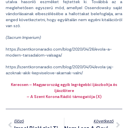
utalva hasonló eszméket fejtettek ki. Továbbá az a
meglehetősen egyszerű mód, amellyel Ossendowsky saját
vándorlásainak elbeszélésébe a hallottakat belefoglalja, arra
enged következtetni, hogy egyáltalán nem egyéni kitalációról
van szó.
(Sacrum Imperium)
https://szentkoronaradio.com/blog/2020/04/26/evola-a-
modern-tarsadalom-valsaga/
https://szentkoronaradio.com/blog/2020/04/04/evola-jaj-
azoknak-akik-kepviselove-akarnak-valni/
Kere
csen
– Magyarország egyik legrégebbi íjászboltja és
íjászlőtere
– A Szent Korona Rádió támogatója (X)
Előző
Következő