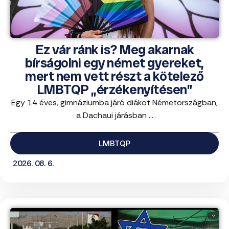
Ez vár ránk is? Meg akarnak
bírságolni egy német gyereket,
mert nem vett részt a kötelező
LMBTQP „érzékenyítésen”
Egy 14 éves, gimnáziumba járó diákot Németországban,
a Dachaui járásban ...
LMBTQP
2026. 08. 6.