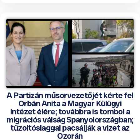
A Partizán műsorvezetőjét kérte fel
Orbán Anita a Magyar Külügyi
Intézet élére; továbbra is tombol a
migrációs válság Spanyolországban;
tűzoltóslaggal pacsálják a vizet az
Ozorán