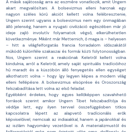
A másik sajátosság arra az eszmére vonatkozik, amit Ungern
akart megvalósítani. A bolsevizmus elleni harcnak egy
nagyon széles körű akciót kellett volna felébresztenie,
Ungern szerint ugyanis a bolsevizmus nem egy önmagában
álló jelenség, hanem a nyugati civilizáció egészében már jó
ideje zajló involutív folyamatok végső, elkerülhetetlen
következménye. Miként már Metternich, ő maga is – helyesen
– hitt a világfelforgatás francia forradalom időszakától
működő különféle szakaszai és formái közti folytonosságban.
Nos, Ungern szerint a reakciónak Keletről kellett volna
kiindulnia, arról a Keletről, amely saját spirituális tradícióihoz
hű maradt és a küszöbön álló fenyegetés ellen egységet
alkothatott volna – hogy így legyen képes a modern világ
elleni fellépésre. A bolsevizmus elsöprése és Oroszország
felszabadítása lett volna az első feladat.
Egyébként érdekes, hogy egyes kellőképpen szavahihető
források szerint amikor Ungern Tibet felszabadítója és
védője lett, egy ilyen tervvel összefüggésben titkos
kapcsolatra lépett az alapvető tradícionális erők
képviselőivel, nemcsak az indiaiakkal, hanem a japánokkal és
az iszlám hagyomány vezetőivel is. A materializmustól és
felforgatástól még nem érintett világ eme deffenzív és