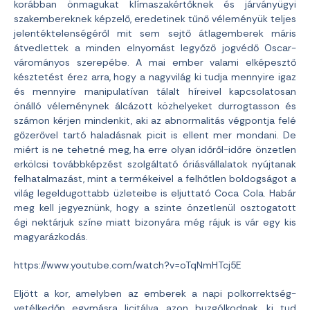
korábban önmagukat klímaszakértőknek és járványügyi
szakembereknek képzelő, eredetinek tűnő véleményük teljes
jelentéktelenségéről mit sem sejtő átlagemberek máris
átvedlettek a minden elnyomást legyőző jogvédő Oscar-
várományos szerepébe. A mai ember valami elképesztő
késztetést érez arra, hogy a nagyvilág ki tudja mennyire igaz
és mennyire manipulatívan tálalt híreivel kapcsolatosan
önálló véleménynek álcázott közhelyeket durrogtasson és
számon kérjen mindenkit, aki az abnormalitás végpontja felé
gőzerővel tartó haladásnak picit is ellent mer mondani. De
miért is ne tehetné meg, ha erre olyan időről-időre önzetlen
erkölcsi továbbképzést szolgáltató óriásvállalatok nyújtanak
felhatalmazást, mint a termékeivel a felhőtlen boldogságot a
világ legeldugottabb üzleteibe is eljuttató Coca Cola. Habár
meg kell jegyeznünk, hogy a szinte önzetlenül osztogatott
égi nektárjuk színe miatt bizonyára még rájuk is vár egy kis
magyarázkodás.
https://www.youtube.com/watch?v=oTqNmHTcj5E
Eljött a kor, amelyben az emberek a napi polkorrektség-
vetélkedőn egymásra licitálva azon buzgólkodnak, ki tud