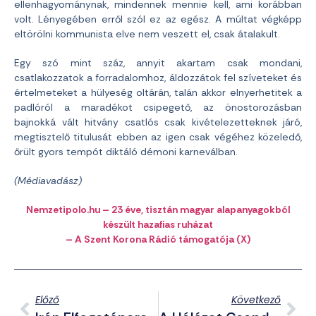
ellenhagyománynak, mindennek mennie kell, ami korábban
volt. Lényegében erről szól ez az egész. A múltat végképp
eltörölni kommunista elve nem veszett el, csak átalakult.
Egy szó mint száz, annyit akartam csak mondani,
csatlakozzatok a forradalomhoz, áldozzátok fel szíveteket és
értelmeteket a hülyeség oltárán, talán akkor elnyerhetitek a
padlóról a maradékot csipegető, az önostorozásban
bajnokká vált hitvány csatlós csak kivételezetteknek járó,
megtisztelő titulusát ebben az igen csak végéhez közeledő,
őrült gyors tempót diktáló démoni karneválban.
(Médiavadász)
Nemzetipolo.hu – 23 éve, tisztán magyar alapanyagokból
készült hazafias ruházat
– A Szent Korona Rádió támogatója (X)
Előző
Következő