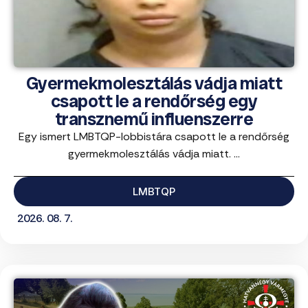
Gyermekmolesztálás vádja miatt
csapott le a rendőrség egy
transznemű influenszerre
Egy ismert LMBTQP-lobbistára csapott le a rendőrség
gyermekmolesztálás vádja miatt. ...
LMBTQP
2026. 08. 7.