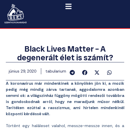
Black Lives Matter – A
degenerált élet is számít?
június 29, 2020
tabularium
A koronavírus már mindenkinek a könyökén jön ki, a mozik
pedig még mindig zárva tartanak, aggodalomra azonban
semmi ok: a világszínház függöny mögötti rendezői továbbra
is gondoskodnak arról, hogy ne maradjunk műsor nélkül.
Terítéken ezúttal a rasszizmus, ami hirtelen mindenkinél
központi kérdéssé vált.
Történt egy haláleset valahol, messze-messze innen, és a