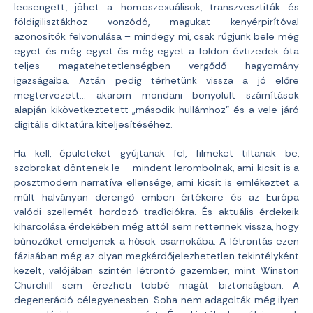
lecsengett, jöhet a homoszexuálisok, transzvesztiták és
földigilisztákhoz vonzódó, magukat kenyérpirítóval
azonosítók felvonulása – mindegy mi, csak rúgjunk bele még
egyet és még egyet és még egyet a földön évtizedek óta
teljes magatehetetlenségben vergődő hagyomány
igazságaiba. Aztán pedig térhetünk vissza a jó előre
megtervezett… akarom mondani bonyolult számítások
alapján kikövetkeztetett „második hullámhoz” és a vele járó
digitális diktatúra kiteljesítéséhez.
Ha kell, épületeket gyújtanak fel, filmeket tiltanak be,
szobrokat döntenek le – mindent lerombolnak, ami kicsit is a
posztmodern narratíva ellensége, ami kicsit is emlékeztet a
múlt halványan derengő emberi értékeire és az Európa
valódi szellemét hordozó tradíciókra. És aktuális érdekeik
kiharcolása érdekében még attól sem rettennek vissza, hogy
bűnözőket emeljenek a hősök csarnokába. A létrontás ezen
fázisában még az olyan megkérdőjelezhetetlen tekintélyként
kezelt, valójában szintén létrontó gazember, mint Winston
Churchill sem érezheti többé magát biztonságban. A
degeneráció célegyenesben. Soha nem adagolták még ilyen