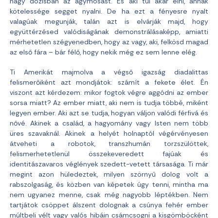
nagy dózisban az agymosást. És aki túl akar élni, annak
kötelessége segget nyalni. De ha ezt a fényesre nyalt
valagúak megunják, talán azt is elvárják majd, hogy
együttérzésed valódiságának demonstrálásaképp, amiatti
mérhetetlen szégyenedben, hogy az vagy, aki, felkösd magad
az első fára – bár félő, hogy nekik még ez sem lenne elég.
Ti Amerikát majmolva a végső igazság diadalittas
felismerőiként azt mondjátok: számít a fekete élet. Én
viszont azt kérdezem: mikor fogtok végre aggódni az ember
sorsa miatt? Az ember miatt, aki nem is tudja többé, miként
legyen ember. Aki azt se tudja, hogyan váljon valódi férfivá és
nővé. Akinek a család, a hagyomány vagy Isten nem több
üres szavaknál. Akinek a helyét holnaptól végérvényesen
átveheti a robotok, transzhumán torzszülöttek,
felismerhetetlenül összekeveredett fajúak és
identitászavaros véglények szedett-vetett társasága. Ti már
megint azon hüledeztek, milyen szörnyű dolog volt a
rabszolgaság, és közben van képetek úgy tenni, mintha ma
nem ugyanez menne, csak még nagyobb léptékben. Nem
tartjátok csöppet álszent dolognak a csúnya fehér ember
múltbeli vélt vagy valós hibáin csámcsogni a kisgömböcként