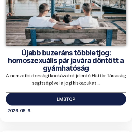
Újabb buzeráns többletjog:
homoszexuális pár javára döntött a
gyámhatóság
A nemzetbiztonsági kockázatot jelentő Háttér Társaság
segítségével a jogi kiskapukat ...
LMBTQP
2026. 08. 6.