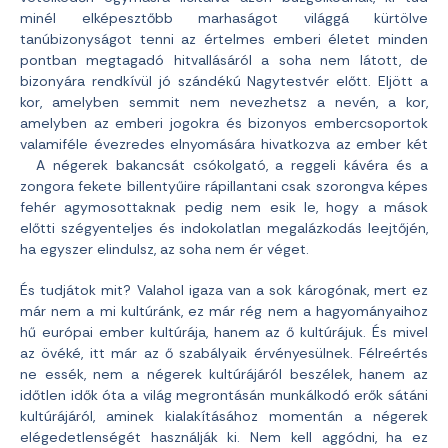
minél elképesztőbb marhaságot világgá kürtölve
tanúbizonyságot tenni az értelmes emberi életet minden
pontban megtagadó hitvallásáról a soha nem látott, de
bizonyára rendkívül jó szándékú Nagytestvér előtt. Eljött a
kor, amelyben semmit nem nevezhetsz a nevén, a kor,
amelyben az emberi jogokra és bizonyos embercsoportok
valamiféle évezredes elnyomására hivatkozva az ember két
A négerek bakancsát csókolgató, a reggeli kávéra és a
zongora fekete billentyűire rápillantani csak szorongva képes
fehér agymosottaknak pedig nem esik le, hogy a mások
előtti szégyenteljes és indokolatlan megalázkodás leejtőjén,
ha egyszer elindulsz, az soha nem ér véget.
És tudjátok mit? Valahol igaza van a sok károgónak, mert ez
már nem a mi kultúránk, ez már rég nem a hagyományaihoz
hű európai ember kultúrája, hanem az ő kultúrájuk. És mivel
az övéké, itt már az ő szabályaik érvényesülnek. Félreértés
ne essék, nem a négerek kultúrájáról beszélek, hanem az
időtlen idők óta a világ megrontásán munkálkodó erők sátáni
kultúrájáról, aminek kialakításához momentán a négerek
elégedetlenségét használják ki. Nem kell aggódni, ha ez