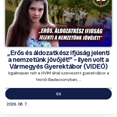
„Erős és áldozatkész ifjúság jelenti
a nemzetünk jövőjét!” – ilyen volt a
Vármegyés Gyerektábor (VIDEÓ)
Izgalmasan telt a HVIM által szervezett gyerektábor a
festői Badacsonyban, ...
64
2026. 08. 7.