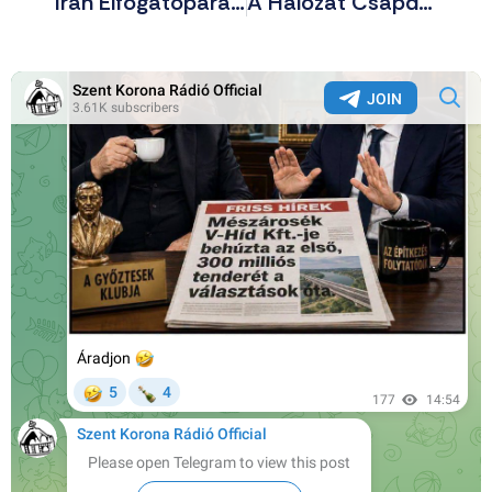
Irán Elfogatóparancsot Adott Ki Trump Ellen Szulejmáni Meggyilkolása Miatt
A Hálózat Csapdájában – Titkos Társaságok Szerepe A Történelemben