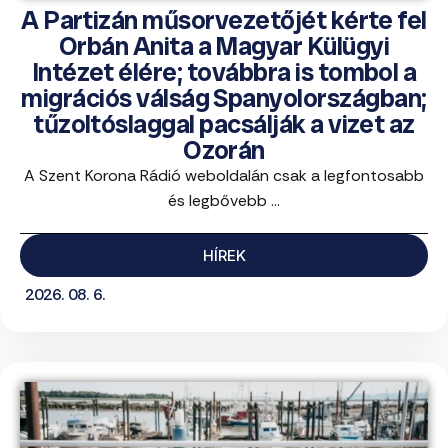
A Partizán műsorvezetőjét kérte fel
Orbán Anita a Magyar Külügyi
Intézet élére; továbbra is tombol a
migrációs válság Spanyolországban;
tűzoltóslaggal pacsálják a vizet az
Ozorán
A Szent Korona Rádió weboldalán csak a legfontosabb
és legbővebb ...
HÍREK
2026. 08. 6.