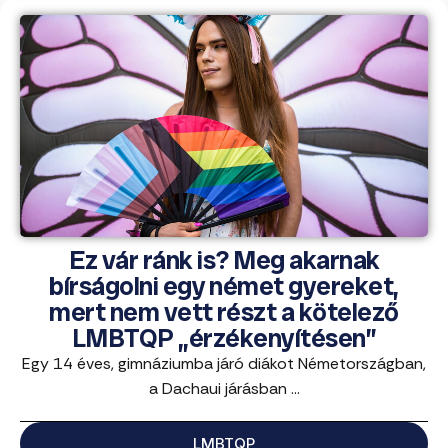
Ez vár ránk is? Meg akarnak
bírságolni egy német gyereket,
mert nem vett részt a kötelező
LMBTQP „érzékenyítésen”
Egy 14 éves, gimnáziumba járó diákot Németországban,
a Dachaui járásban ...
LMBTQP