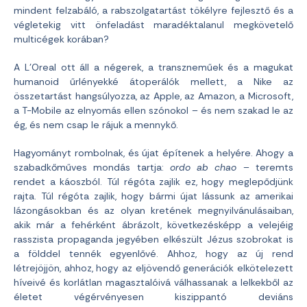
mindent felzabáló, a rabszolgatartást tökélyre fejlesztő és a
végletekig vitt önfeladást maradéktalanul megkövetelő
multicégek korában?
A L’Oreal ott áll a négerek, a transzneműek és a magukat
humanoid űrlényekké átoperálók mellett, a Nike az
összetartást hangsúlyozza, az Apple, az Amazon, a Microsoft,
a T-Mobile az elnyomás ellen szónokol – és nem szakad le az
ég, és nem csap le rájuk a mennykő.
Hagyományt rombolnak, és újat építenek a helyére. Ahogy a
szabadkőműves mondás tartja:
ordo ab chao
– teremts
rendet a káoszból. Túl régóta zajlik ez, hogy meglepődjünk
rajta. Túl régóta zajlik, hogy bármi újat lássunk az amerikai
lázongásokban és az olyan kretének megnyilvánulásaiban,
akik már a fehérként ábrázolt, következésképp a velejéig
rasszista propaganda jegyében elkészült Jézus szobrokat is
a földdel tennék egyenlővé. Ahhoz, hogy az új rend
létrejöjjön, ahhoz, hogy az eljövendő generációk elkötelezett
híveivé és korlátlan magasztalóivá válhassanak a lelkekből az
életet végérvényesen kiszippantó deviáns