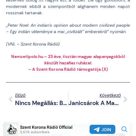
keserves dolog itt hagyni ezt a földet. De úgy gondolom, a
modernek ebből a szempontból alighanem minden napot
rossznak tartanak.
„Peter Noel: An indian’s opinion about modern civilized people
– Egy indián véleménye a mai „civilizált” emberekről” nyomán.
(VNL – Szent Korona Rádió)
Nemzetipolo.hu – 23 éve, tisztán magyar alapanyagokból
készült hazafias ruházat
– A Szent Korona Rádió támogatója (X)
Előző
Következő
Nincs Megállás: Böjte Csabát Is Letiltotta A Facebook
Janicsárok A Magyar Honvédségben