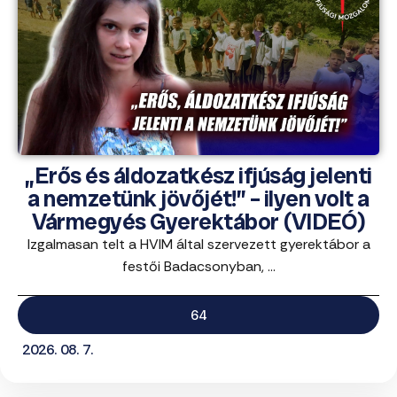
„Erős és áldozatkész ifjúság jelenti
a nemzetünk jövőjét!” – ilyen volt a
Vármegyés Gyerektábor (VIDEÓ)
Izgalmasan telt a HVIM által szervezett gyerektábor a
festői Badacsonyban, ...
64
2026. 08. 7.