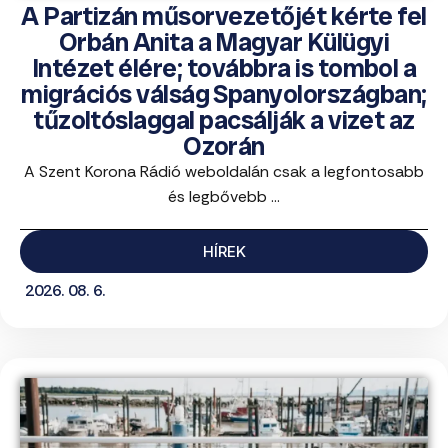
A Partizán műsorvezetőjét kérte fel
Orbán Anita a Magyar Külügyi
Intézet élére; továbbra is tombol a
migrációs válság Spanyolországban;
tűzoltóslaggal pacsálják a vizet az
Ozorán
A Szent Korona Rádió weboldalán csak a legfontosabb
és legbővebb ...
HÍREK
2026. 08. 6.