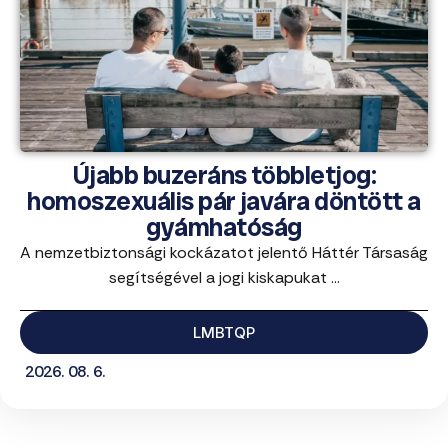
Újabb buzeráns többletjog:
homoszexuális pár javára döntött a
gyámhatóság
A nemzetbiztonsági kockázatot jelentő Háttér Társaság
segítségével a jogi kiskapukat ...
LMBTQP
2026. 08. 6.