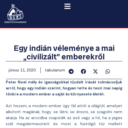
Egy indián véleménye a mai
„civilizált” emberekről
június 11, 2020
tabularium
Peter Noel mély és igazságokkal tűzdelt írását tolmácsoljuk
arról, hogy egy indián szerint, hogyan tette és teszi mai napig
tönkre a modern ember a saját és környezete életét.
Azt hiszem, a modern ember úgy fél attól a világtól, amelyet
alkotott magának, hogy se látni, se érezni, se szagolni nem
akarja. Ha az arcodba csapódik az eső vagy a hó, ha a jeges
szél megdermesztett és most a füstölgő tűz mellett