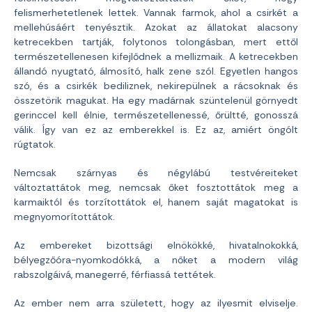
felismerhetetlenek lettek. Vannak farmok, ahol a csirkét a
mellehúsáért tenyésztik. Azokat az állatokat alacsony
ketrecekben tartják, folytonos tolongásban, mert ettől
természetellenesen kifejlődnek a mellizmaik. A ketrecekben
állandó nyugtató, álmosító, halk zene szól. Egyetlen hangos
szó, és a csirkék bediliznek, nekirepülnek a rácsoknak és
összetörik magukat. Ha egy madárnak szüntelenül görnyedt
gerinccel kell élnie, természetellenessé, őrültté, gonosszá
válik. Így van ez az emberekkel is. Ez az, amiért öngólt
rúgtatok.
Nemcsak szárnyas és négylábú testvéreiteket
változtattátok meg, nemcsak őket fosztottátok meg a
karmaiktól és torzítottátok el, hanem saját magatokat is
megnyomorítottátok.
Az embereket bizottsági elnökökké, hivatalnokokká,
bélyegzőóra-nyomkodókká, a nőket a modern világ
rabszolgáivá, manegerré, férfiassá tettétek.
Az ember nem arra született, hogy az ilyesmit elviselje.