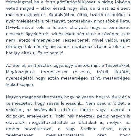
felmelegszel, ha a forró gőzfürdőből kijövet a hideg folyóba
veted magad – akkor érzed, hogy élsz, de ti ezt az érzést
már nem igénylitek. Skatulyákban éltek, kizártátok belőlük a
nyár melegét és a tél fagyát, testeteknek nincs többé illata,
Hi-Fi-lármával tele a fületek, ahelyett, hogy a természet
neszeire figyelnétek, színészeket bámultok a tévében, akik
nem létező élményekben részesítenek, mivel valódi, saját
élményeitek már rég nincsenek, eszitek az íztelen ételeket –
hát így éltek ti. És ez nem jó.
Az étellel, amit esztek, ugyanúgy bántok, mint a testetekkel.
Megfosztjátok természetes részeitől, ízétől, illatától,
nyereségétől, hogy aztán mesterséges színt, mesterséges
ízeket kapjon.
Nagyon megnehezítettétek, hogy helyesen, belülről éljük át a
természetet, hogy részei lehessünk… Nem csak a földet, a
sziklákat, az ásványokat tettétek tönkre, vagyis azokat a
dolgokat, amelyeket ti “holt”-nak neveztek, pedig nagyon is
elevenek; megváltoztattátok az állatokat is, melyek az
ember hozzátartozói, a Nagy Szellem részei, olyan
félelmetesen megváltoztattátok őket, hogy