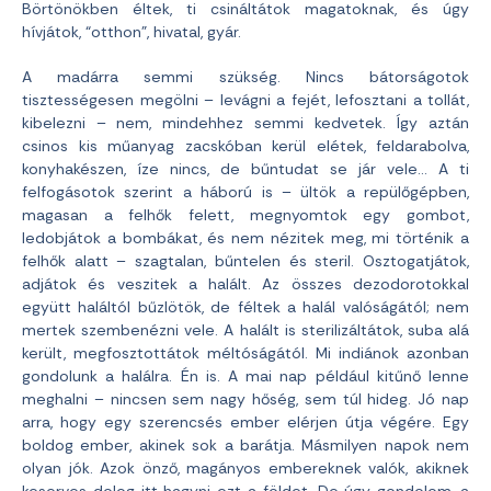
Börtönökben éltek, ti csináltátok magatoknak, és úgy
hívjátok, “otthon”, hivatal, gyár.
A madárra semmi szükség. Nincs bátorságotok
tisztességesen megölni – levágni a fejét, lefosztani a tollát,
kibelezni – nem, mindehhez semmi kedvetek. Így aztán
csinos kis műanyag zacskóban kerül elétek, feldarabolva,
konyhakészen, íze nincs, de bűntudat se jár vele… A ti
felfogásotok szerint a háború is – ültök a repülőgépben,
magasan a felhők felett, megnyomtok egy gombot,
ledobjátok a bombákat, és nem nézitek meg, mi történik a
felhők alatt – szagtalan, bűntelen és steril. Osztogatjátok,
adjátok és veszitek a halált. Az összes dezodorotokkal
együtt haláltól bűzlötök, de féltek a halál valóságától; nem
mertek szembenézni vele. A halált is sterilizáltátok, suba alá
került, megfosztottátok méltóságától. Mi indiánok azonban
gondolunk a halálra. Én is. A mai nap például kitűnő lenne
meghalni – nincsen sem nagy hőség, sem túl hideg. Jó nap
arra, hogy egy szerencsés ember elérjen útja végére. Egy
boldog ember, akinek sok a barátja. Másmilyen napok nem
olyan jók. Azok önző, magányos embereknek valók, akiknek