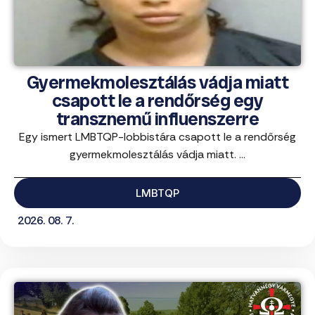
Gyermekmolesztálás vádja miatt
csapott le a rendőrség egy
transznemű influenszerre
Egy ismert LMBTQP-lobbistára csapott le a rendőrség
gyermekmolesztálás vádja miatt. ...
LMBTQP
2026. 08. 7.