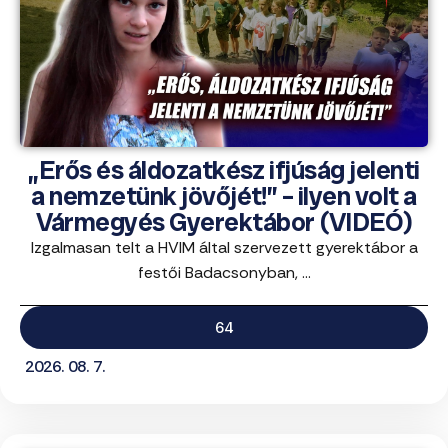
„Erős és áldozatkész ifjúság jelenti
a nemzetünk jövőjét!” – ilyen volt a
Vármegyés Gyerektábor (VIDEÓ)
Izgalmasan telt a HVIM által szervezett gyerektábor a
festői Badacsonyban, ...
64
2026. 08. 7.