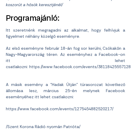
koszorút a hősök keresztjénél/
Programajánló:
Itt szeretnénk megragadni az alkalmat, hogy felhívjuk a
figyelmet néhány közelgő eseményre.
Az első eseményre február 18-án fog sor kerülni, Csókakőn a
Nagy-Magyarország téren. Az eseményhez a Facebook-on
itt lehet
csatlakozni: https://www.facebook.com/events/38118425557128
A másik esemény a “Hadak Útján” túrasorozat következő
állomása lesz, március 25-én melynek Facebook
eseményéhez itt lehet csatlakozni:
https://www.facebook.com/events/1275454882520217/
/Szent Korona Rádió nyomán Patrióta/