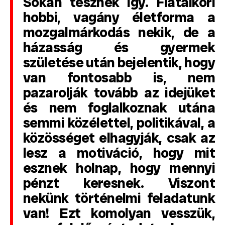
Sokan tesznek így. Fiatalkori
hobbi, vagány életforma a
mozgalmárkodás nekik, de a
házasság és gyermek
születése után bejelentik, hogy
van fontosabb is, nem
pazarolják tovább az idejüket
és nem foglalkoznak utána
semmi közélettel, politikával, a
közösséget elhagyják, csak az
lesz a motiváció, hogy mit
esznek holnap, hogy mennyi
pénzt keresnek. Viszont
nekünk történelmi feladatunk
van! Ezt komolyan vesszük,