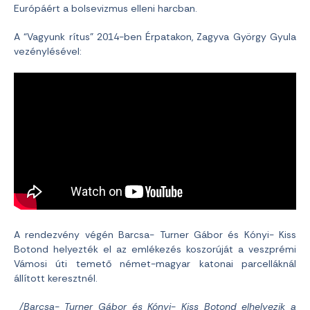
Európáért a bolsevizmus elleni harcban.
A “Vagyunk rítus” 2014-ben Érpatakon, Zagyva György Gyula
vezénylésével:
A rendezvény végén Barcsa- Turner Gábor és Kónyi- Kiss
Botond helyezték el az emlékezés koszorúját a veszprémi
Vámosi úti temető német-magyar katonai parcelláknál
állított keresztnél.
/Barcsa- Turner Gábor és Kónyi- Kiss Botond elhelyezik a