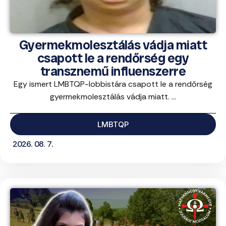
Gyermekmolesztálás vádja miatt
csapott le a rendőrség egy
transznemű influenszerre
Egy ismert LMBTQP-lobbistára csapott le a rendőrség
gyermekmolesztálás vádja miatt. ...
LMBTQP
2026. 08. 7.