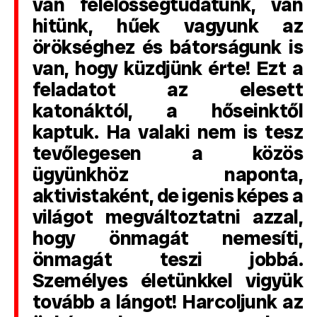
van felelősségtudatunk, van
hitünk, hűek vagyunk az
örökséghez és bátorságunk is
van, hogy küzdjünk érte! Ezt a
feladatot az elesett
katonáktól, a hőseinktől
kaptuk. Ha valaki nem is tesz
tevőlegesen a közös
ügyünkhöz naponta,
aktivistaként, de igenis képes a
világot megváltoztatni azzal,
hogy önmagát nemesíti,
önmagát teszi jobbá.
Személyes életünkkel vigyük
tovább a lángot! Harcoljunk az