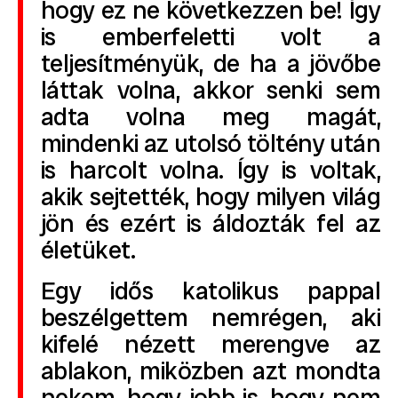
hogy ez ne következzen be! Így
is emberfeletti volt a
teljesítményük, de ha a jövőbe
láttak volna, akkor senki sem
adta volna meg magát,
mindenki az utolsó töltény után
is harcolt volna. Így is voltak,
akik sejtették, hogy milyen világ
jön és ezért is áldozták fel az
életüket.
Egy idős katolikus pappal
beszélgettem nemrégen, aki
kifelé nézett merengve az
ablakon, miközben azt mondta
nekem, hogy jobb is, hogy nem