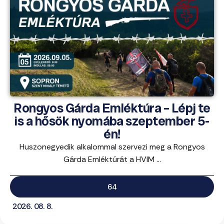
Rongyos Gárda Emléktúra – Lépj te
is a hősök nyomába szeptember 5-
én!
Huszonegyedik alkalommal szervezi meg a Rongyos
Gárda Emléktúrát a HVIM ...
64
2026. 08. 8.