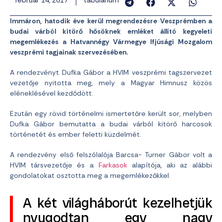
február 14, 2017
tabularium
Immáron, hatodik éve kerül megrendezésre Veszprémben a
budai várból kitörő hősöknek emléket állító kegyeleti
megemlékezés a Hatvannégy Vármegye Ifjúsági Mozgalom
veszprémi tagjainak szervezésében.
A rendezvényt Dufka Gábor a HVIM veszprémi tagszervezet
vezetője nyitotta meg, mely a Magyar Himnusz közös
eléneklésével kezdődött.
Ezután egy rövid történelmi ismertetőre került sor, melyben
Dufka Gábor bemutatta a budai várból kitörő harcosok
történetét és ember feletti küzdelmét.
A rendezvény első felszólalója Barcsa- Turner Gábor volt a
HVIM társvezetője és a
Farkasok
alapítója, aki az alábbi
gondolatokat osztotta meg a megemlékezőkkel.
A két világháborút kezelhetjük
nyugodtan egy nagy