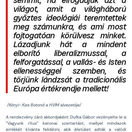
semmit, ha elfogadjuk azt a
világot, amit a világháború
győztes ideológiái teremtettek
meg számunkra, és ami most
fojtogatóan körülvesz minket.
Lázadjunk hát a mindent
elborító liberalizmussal, a
felforgatással, a vallás- és Isten
ellenességgel szemben, és
törjünk lándzsát a tradicionális
Európa értékrendje mellett!
/Kónyi- Kiss Botond a HVIM alvezetője/
A rendezvény záró akkordjaként Dufka Gábor vezényelte le a
“Vagyunk rítus” katonai szertartást, mellyel mindazok
emlékét kívánta felidézni, akik életüket adták a valódi