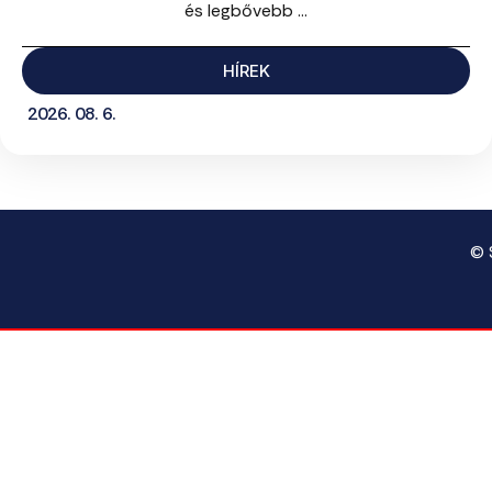
és legbővebb ...
HÍREK
2026. 08. 6.
© 