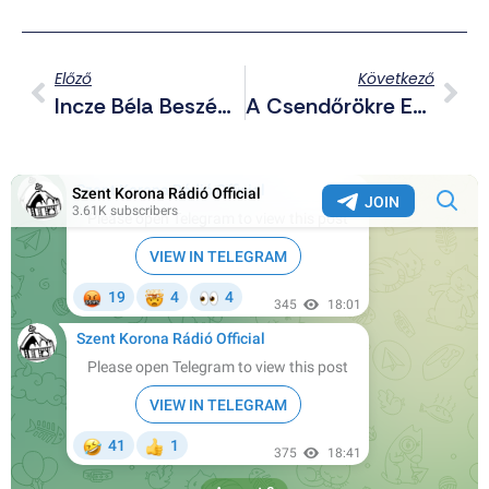
Előző
Következő
Incze Béla Beszéde A Becsület Napján
A Csendőrökre Emlékezik Meg A HVIM, Betyársereg, ÚMG És A Vértesalja Gyermekei