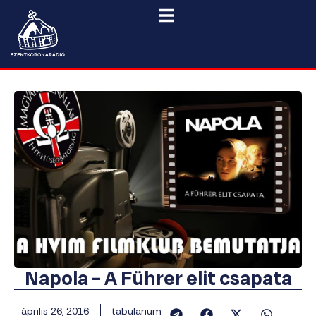
Napola – A Führer elit csapata
április 26, 2016
tabularium