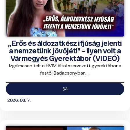
„Erős és áldozatkész ifjúság jelenti
a nemzetünk jövőjét!” – ilyen volt a
Vármegyés Gyerektábor (VIDEÓ)
Izgalmasan telt a HVIM által szervezett gyerektábor a
festői Badacsonyban, ...
64
2026. 08. 7.