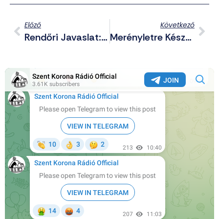
Előző
Következő
Rendőri Javaslat: Szerezzenek Fegyvert
Merényletre Készülhet Az Iszlám Állam Svédországban