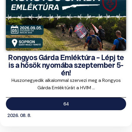
Rongyos Gárda Emléktúra – Lépj te
is a hősök nyomába szeptember 5-
én!
Huszonegyedik alkalommal szervezi meg a Rongyos
Gárda Emléktúrát a HVIM ...
64
2026. 08. 8.