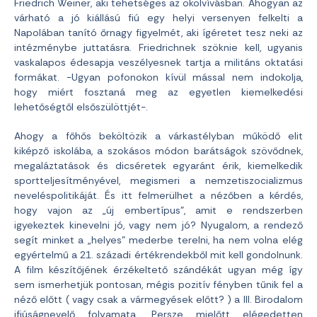
Friedrich Weiner, aki tehetséges az ökölvívásban. Ahogyan az
várható a jó kiállású fiú egy helyi versenyen felkelti a
Napolában tanító őrnagy figyelmét, aki ígéretet tesz neki az
intézménybe juttatásra. Friedrichnek szöknie kell, ugyanis
vaskalapos édesapja veszélyesnek tartja a militáns oktatási
formákat. -Ugyan pofonokon kívül mással nem indokolja,
hogy miért fosztaná meg az egyetlen kiemelkedési
lehetőségtől elsőszülöttjét-.
Ahogy a főhős beköltözik a várkastélyban működő elit
kiképző iskolába, a szokásos módon barátságok szövődnek,
megaláztatások és dicséretek egyaránt érik, kiemelkedik
sportteljesítményével, megismeri a nemzetiszocializmus
neveléspolitikáját. És itt felmerülhet a nézőben a kérdés,
hogy vajon az „új embertípus”, amit e rendszerben
igyekeztek kinevelni jó, vagy nem jó? Nyugalom, a rendező
segít minket a „helyes” mederbe terelni, ha nem volna elég
egyértelmű a 21. századi értékrendekből mit kell gondolnunk.
A film készítőjének érzékeltető szándékát ugyan még így
sem ismerhetjük pontosan, mégis pozitív fényben tűnik fel a
néző előtt ( vagy csak a vármegyések előtt? ) a III. Birodalom
ifjúságnevelő folyamata. Persze mielőtt elégedetten