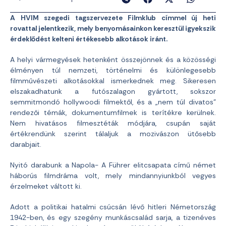
A HVIM szegedi tagszervezete Filmklub címmel új heti
rovattal jelentkezik, mely benyomásainkon keresztül igyekszik
érdeklődést kelteni értékesebb alkotások iránt.
A helyi vármegyések hetenként összejönnek és a közösségi
élményen túl nemzeti, történelmi és különlegesebb
filmművészeti alkotásokkal ismerkednek meg. Sikeresen
elszakadhatunk a futószalagon gyártott, sokszor
semmitmondó hollywoodi film
ektől, és a „nem túl divatos”
rendezői témák, dokumentumfilmek is terítékre kerülnek.
Nem hivatásos filmesztéták módjára, csupán saját
értékrendünk szerint tálaljuk a mozivászon ütősebb
darabjait.
Nyitó darabunk a Napola- A Führer elitcsapata című német
háborús filmdráma volt, mely mindannyiunkból vegyes
érzelmeket váltott ki.
Adott a politikai hatalmi csúcsán lévő hitleri Németország
1942-ben, és egy szegény munkáscsalád sarja, a tizenéves