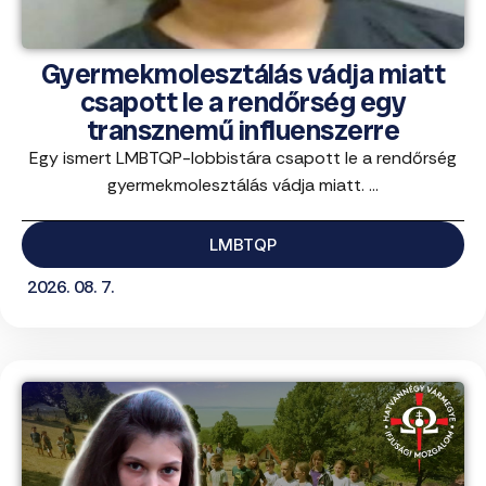
Gyermekmolesztálás vádja miatt
csapott le a rendőrség egy
transznemű influenszerre
Egy ismert LMBTQP-lobbistára csapott le a rendőrség
gyermekmolesztálás vádja miatt. ...
LMBTQP
2026. 08. 7.