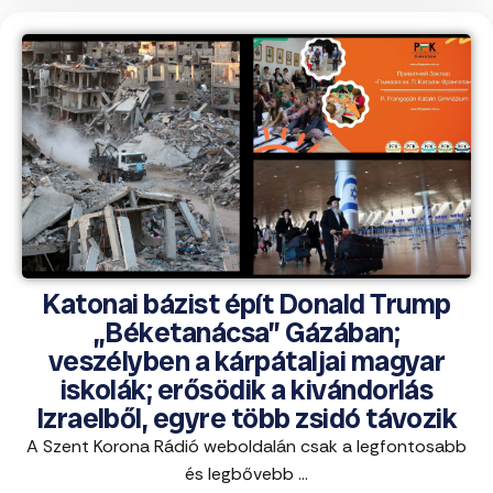
Katonai bázist épít Donald Trump
„Béketanácsa” Gázában;
veszélyben a kárpátaljai magyar
iskolák; erősödik a kivándorlás
Izraelből, egyre több zsidó távozik
A Szent Korona Rádió weboldalán csak a legfontosabb
és legbővebb ...