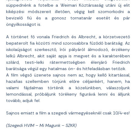
süppednénk a fotelbe a Weimari Köztársaság utáni új elit
kiképzési módszereit illetően, végig kell szomorkodni a
bevizelő fiú és a gonosz tornatanár esetét és pár
öngyilkosságot is.
A történet fő vonala Friedrich és Albrecht, a körzetvezető
bepaterolt fia közötti mind szorosabbra fűződő barátság. Az
iskolaújságot szerkesztő, írói pályáról álmodozó, érzékeny
lelkű Albrecht, akit saját apja is megvet és a karakterében
szilárd, testi-lelki rátermettségben élenjáró Friedrich
barátsága végül egy hatalmas ön- és hitfeladásban tetőzik.
A film végső üzenete sajnos nem az, hogy kellő kitartással,
hazafias szellemben törjünk előre céljainkért, hanem, ha
valami fájdalmas történik a közelünkben, válaszoljunk
lemondással, próbáljunk törékeny figurává lenni és álljunk
tovább, adjuk fel.
Sajnos emiatt a film a szegedi vármegyéseknél csak 10/4-es!
(Szegedi HVIM – Mi Magunk – SZKR)