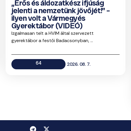
„Erős és áldozatkész ifjúság
jelenti a nemzetünk jövőjét!” –
ilyen volt a Vármegyés
Gyerektábor (VIDEÓ)
Izgalmasan telt a HVIM által szervezett
gyerektábor a festői Badacsonyban, ...
64
2026. 08. 7.