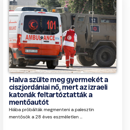
Halva szülte meg gyermekét a
ciszjordániai nő, mert az izraeli
katonák feltartóztatták a
mentőautót
Hiába próbálták megmenteni a palesztin
mentősök a 28 éves eszméletlen ...