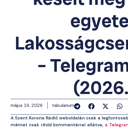
egyete
Lakosságcse
– Telegram
(2026.
május 19, 2026
tabularium
A Szent Korona Rádió weboldalán csak a legfontosab
mémet csak rövid kommentárral ellátva,
a Telegra