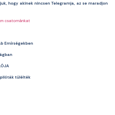
juk, hogy akinek nincsen Telegramja, az se maradjon
am csatornánkat
rab Emírségekben
zágban
LÓJA
pilóták túlélték