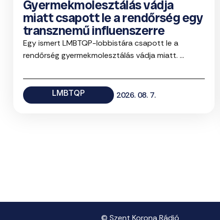
Gyermekmolesztálás vádja
miatt csapott le a rendőrség egy
transznemű influenszerre
Egy ismert LMBTQP-lobbistára csapott le a
rendőrség gyermekmolesztálás vádja miatt. ...
LMBTQP
2026. 08. 7.
© Szent Korona Rádió