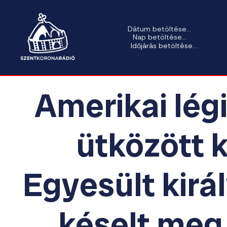
Dátum betöltése...
Nap betöltése...
Időjárás betöltése...
Amerikai lé
ütközött k
Egyesült kirá
késelt meg