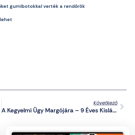
őket gumibotokkal verték a rendőrök
lehet
Következő
A Kegyelmi Ügy Margójára – 9 Éves Kislányt Meggyilkoló Pedofilnak Lehet Kegyelmet Adni?