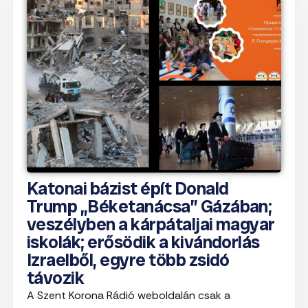
Katonai bázist épít Donald
Trump „Béketanácsa” Gázában;
veszélyben a kárpátaljai magyar
iskolák; erősödik a kivándorlás
Izraelből, egyre több zsidó
távozik
A Szent Korona Rádió weboldalán csak a