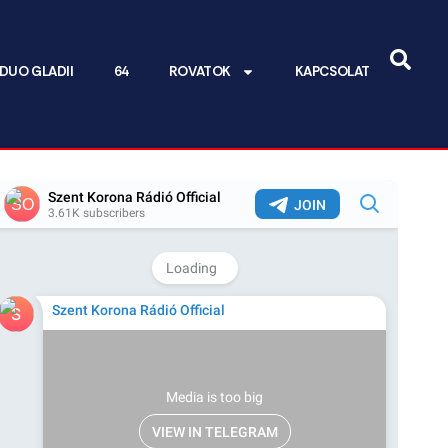
DUO GLADII
64
ROVATOK
KAPCSOLAT