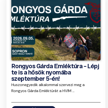
Rongyos Gárda Emléktúra – Lépj
te is a hősök nyomába
szeptember 5-én!
Huszonegyedik alkalommal szervezi meg a
Rongyos Gárda Emléktúrát a HVIM ...