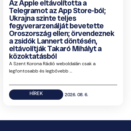
Az Apple eltávolította a
Telegramot az App Store-ból;
Ukrajna szinte teljes
fegyverarzenálját bevetette
Oroszország ellen; örvendeznek
a zsidók Lannert döntésén,
eltávolítják Takaró Mihályt a
közoktatásból
A Szent Korona Rádió weboldalán csak a
legfontosabb és legbővebb ...
HÍREK
2026. 08. 6.