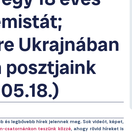
mistát;
re Ukrajnában
 posztjaink
05.18.)
b és legbővebb hírek jelennek meg. Sok videót, képet,
m-csatornánkon teszünk közzé
, ahogy rövid híreket is