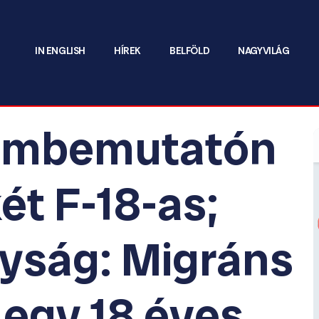
IN ENGLISH
HÍREK
BELFÖLD
NAGYVILÁG
gimbemutatón
ét F-18-as;
lyság: Migráns
 egy 18 éves