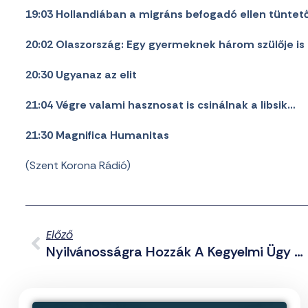
19:03 Hollandiában a migráns befogadó ellen tüntet
20:02 Olaszország: Egy gyermeknek három szülője is 
20:30 Ugyanaz az elit
21:04 Végre valami hasznosat is csinálnak a libsik…
21:30 Magnifica Humanitas
(Szent Korona Rádió)
Előző
Nyilvánosságra Hozzák A Kegyelmi Ügy Dossziéját Magyar Péterék