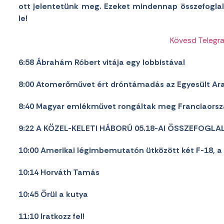
ott jelentetünk meg. Ezeket mindennap összefoglal
le!
Kövesd Telegr
6:58 Ábrahám Róbert vitája egy lobbistával
8:00 Atomerőművet ért dróntámadás az Egyesült A
8:40 Magyar emlékművet rongáltak meg Franciaors
9:22 A KÖZEL-KELETI HÁBORÚ 05.18-AI ÖSSZEFOGLA
10:00 Amerikai légimbemutatón ütközött két F-18, a 
10:14 Horváth Tamás
10:45 Örül a kutya
11:10 Iratkozz fel!