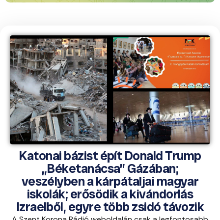
Katonai bázist épít Donald Trump
„Béketanácsa” Gázában;
veszélyben a kárpátaljai magyar
iskolák; erősödik a kivándorlás
Izraelből, egyre több zsidó távozik
A Szent Korona Rádió weboldalán csak a legfontosabb