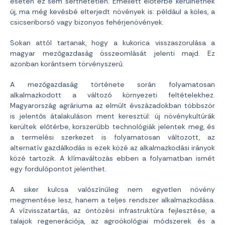
esetén ez sem sérthetetlen. Emellett előtérbe kerülhetnek
új, ma még kevésbé elterjedt növények is: például a köles, a
csicseriborsó vagy bizonyos fehérjenövények.
Sokan attól tartanak, hogy a kukorica visszaszorulása a
magyar mezőgazdaság összeomlását jelenti majd. Ez
azonban korántsem törvényszerű.
A mezőgazdaság története során folyamatosan
alkalmazkodott a változó környezeti feltételekhez.
Magyarország agráriuma az elmúlt évszázadokban többször
is jelentős átalakuláson ment keresztül: új növénykultúrák
kerültek előtérbe, korszerűbb technológiák jelentek meg, és
a termelési szerkezet is folyamatosan változott, az
alternatív gazdálkodás is ezek közé az alkalmazkodási irányok
közé tartozik. A klímaváltozás ebben a folyamatban ismét
egy fordulópontot jelenthet.
A siker kulcsa valószínűleg nem egyetlen növény
megmentése lesz, hanem a teljes rendszer alkalmazkodása.
A vízvisszatartás, az öntözési infrastruktúra fejlesztése, a
talajok regenerációja, az agroökológiai módszerek és a