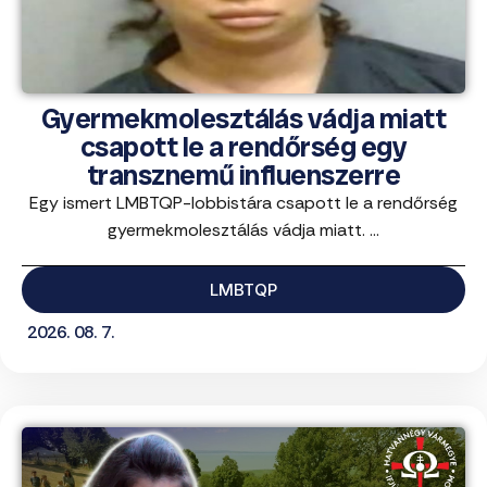
Gyermekmolesztálás vádja miatt
csapott le a rendőrség egy
transznemű influenszerre
Egy ismert LMBTQP-lobbistára csapott le a rendőrség
gyermekmolesztálás vádja miatt. ...
LMBTQP
2026. 08. 7.