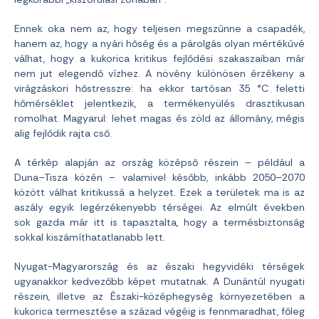
Ennek oka nem az, hogy teljesen megszűnne a csapadék,
hanem az, hogy a nyári hőség és a párolgás olyan mértékűvé
válhat, hogy a kukorica kritikus fejlődési szakaszaiban már
nem jut elegendő vízhez. A növény különösen érzékeny a
virágzáskori hőstresszre: ha ekkor tartósan 35 °C feletti
hőmérséklet jelentkezik, a termékenyülés drasztikusan
romolhat. Magyarul: lehet magas és zöld az állomány, mégis
alig fejlődik rajta cső.
A térkép alapján az ország középső részein – például a
Duna–Tisza közén – valamivel később, inkább 2050–2070
között válhat kritikussá a helyzet. Ezek a területek ma is az
aszály egyik legérzékenyebb térségei. Az elmúlt években
sok gazda már itt is tapasztalta, hogy a termésbiztonság
sokkal kiszámíthatatlanabb lett.
Nyugat-Magyarország és az északi hegyvidéki térségek
ugyanakkor kedvezőbb képet mutatnak. A Dunántúl nyugati
részein, illetve az Északi-középhegység környezetében a
kukorica termesztése a század végéig is fennmaradhat, főleg