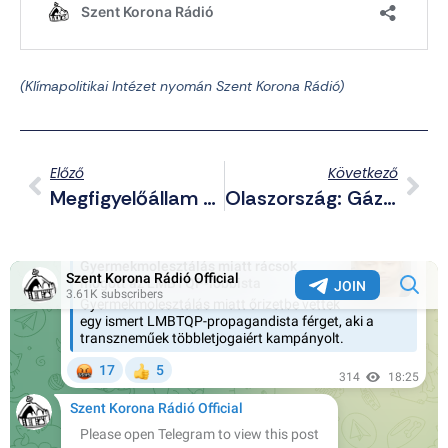
(
Klímapolitikai Intézet
nyomán Szent Korona Rádió)
Előző
Következő
Megfigyelőállam Vagy Tradicionális Birodalom – Kínáról A DuoGladiiban
Olaszország: Gázolt, Majd Késelt A Migráns; USA: Éles Vita A Pentagon És A Kongresszus Között; Csúcsra Járatja A Buzeráns Lobbit Az Európai Unió – Telegram Posztjaink (2026.05.17.)