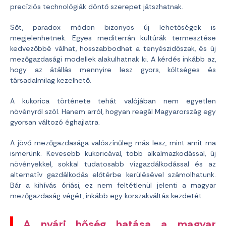
precíziós technológiák döntő szerepet játszhatnak.
Sőt, paradox módon bizonyos új lehetőségek is
megjelenhetnek. Egyes mediterrán kultúrák termesztése
kedvezőbbé válhat, hosszabbodhat a tenyészidőszak, és új
mezőgazdasági modellek alakulhatnak ki. A kérdés inkább az,
hogy az átállás mennyire lesz gyors, költséges és
társadalmilag kezelhető.
A kukorica története tehát valójában nem egyetlen
növényről szól. Hanem arról, hogyan reagál Magyarország egy
gyorsan változó éghajlatra.
A jövő mezőgazdasága valószínűleg más lesz, mint amit ma
ismerünk. Kevesebb kukoricával, több alkalmazkodással, új
növényekkel, sokkal tudatosabb vízgazdálkodással és az
alternatív gazdálkodás előtérbe kerülésével számolhatunk.
Bár a kihívás óriási, ez nem feltétlenül jelenti a magyar
mezőgazdaság végét, inkább egy korszakváltás kezdetét.
A nyári hőség hatása a magyar