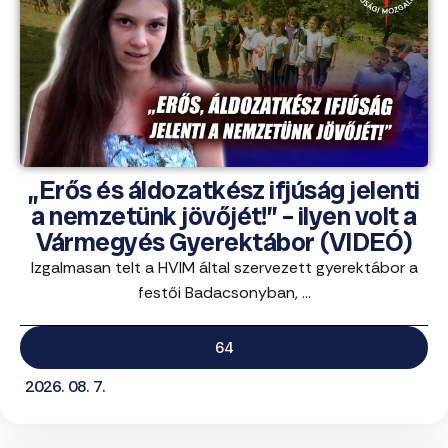
„Erős és áldozatkész ifjúság jelenti
a nemzetünk jövőjét!” – ilyen volt a
Vármegyés Gyerektábor (VIDEÓ)
Izgalmasan telt a HVIM által szervezett gyerektábor a
festői Badacsonyban, ...
64
2026. 08. 7.