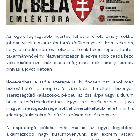
Az egyik legnagyobb nyertes lehet a cirok, amely sokkal
jobban viseli a száraz és forró körülményeket. Nem véletlen,
hogy a mediterrán és félszáraz területeken régóta fontos
takarmánynövény. Magyarországon is egyre több gazda kezd
vele kísérletezni, bár piaca még nincs neki, amely komoly
kihívás a jövőt illetően.
Növekedhet a szója szerepe is, különösen ott, ahol még
biztosítható a megfelelő vízellátás. Emellett bizonyos
szárazságtűrő kalászosok, például az őszi árpa vagy a durum
búza is felértékelődhetnek. Egyes szakértők szerint a jövő
magyar mezőgazdasága sokkal diverzifikáltabb lehet, mint a
jelenlegi, kukoricára és búzára erősen épülő rendszer.
A napraforgó például már ma is az egyik legjobban
alkalmazkodó nagy kultúrnövényünk, bár extrém aszály