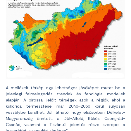
A mellékelt térkép egy lehetséges jövőképet mutat be a
jelenlegi felmelegedési trendek és fenológiai modellek
alapján. A pirossal jelölt térségek azok a régiók, ahol a
kukorica termesztése már 2040–2050 körül súlyosan
veszélybe kerülhet. Jól látható, hogy elsősorban Délkelet-
Magyarország érintett: a Dél-Alföld, Békés, Csongrád-
Csanád, valamint a Tiszántúl jelentős része szerepel a
legkorábbi „kiszorulási zónában”.