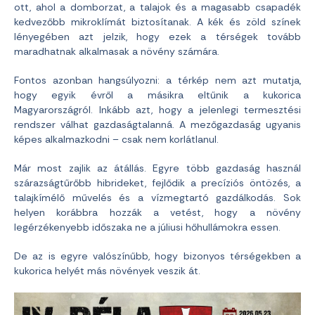
ott, ahol a domborzat, a talajok és a magasabb csapadék
kedvezőbb mikroklímát biztosítanak. A kék és zöld színek
lényegében azt jelzik, hogy ezek a térségek tovább
maradhatnak alkalmasak a növény számára.
Fontos azonban hangsúlyozni: a térkép nem azt mutatja,
hogy egyik évről a másikra eltűnik a kukorica
Magyarországról. Inkább azt, hogy a jelenlegi termesztési
rendszer válhat gazdaságtalanná. A mezőgazdaság ugyanis
képes alkalmazkodni – csak nem korlátlanul.
Már most zajlik az átállás. Egyre több gazdaság használ
szárazságtűrőbb hibrideket, fejlődik a precíziós öntözés, a
talajkímélő művelés és a vízmegtartó gazdálkodás. Sok
helyen korábbra hozzák a vetést, hogy a növény
legérzékenyebb időszaka ne a júliusi hőhullámokra essen.
De az is egyre valószínűbb, hogy bizonyos térségekben a
kukorica helyét más növények veszik át.