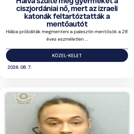
Halva szülte meg gyermekét a
ciszjordániai nő, mert az izraeli
katonák feltartóztatták a
mentőautót
Hiába próbálták megmenteni a palesztin mentősök a 28
éves eszméletlen ...
KÖZEL-KELET
2026. 08. 7.