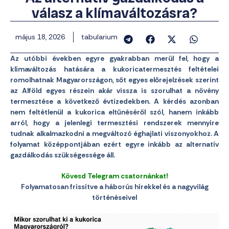
válasz a klímaváltozásra?
május 18, 2026
tabularium
Az utóbbi években egyre gyakrabban merül fel, hogy a
klímaváltozás hatására a kukoricatermesztés feltételei
romolhatnak Magyarországon, sőt egyes előrejelzések szerint
az Alföld egyes részein akár vissza is szorulhat a növény
termesztése a következő évtizedekben. A kérdés azonban
nem feltétlenül a kukorica eltűnéséről szól, hanem inkább
arról, hogy a jelenlegi termesztési rendszerek mennyire
tudnak alkalmazkodni a megváltozó éghajlati viszonyokhoz. A
folyamat középpontjában ezért egyre inkább az alternatív
gazdálkodás szükségessége áll.
Kövesd Telegram csatornánkat!
Folyamatosan frissítve a háborús hírekkel és a nagyvilág
történéseivel