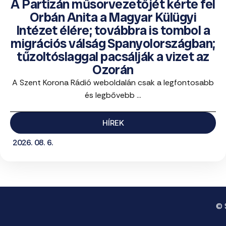
A Partizán műsorvezetőjét kérte fel
Orbán Anita a Magyar Külügyi
Intézet élére; továbbra is tombol a
migrációs válság Spanyolországban;
tűzoltóslaggal pacsálják a vizet az
Ozorán
A Szent Korona Rádió weboldalán csak a legfontosabb
és legbővebb ...
HÍREK
2026. 08. 6.
© 