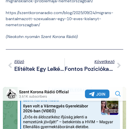
migransklanok-problemaja-nemetorszagban/
https://szentkoronaradio.com/blog/2025/09/24/migrans-
bantalmazott-szexualisan-egy-10-eves-kislanyt-
nemetorszagban/
(Neokohn nyomán Szent Korona Rádió)
Előző
Következő
Elítéltek Egy Lelkészt, Mert Abortuszklinika Előtt Mert Prédikálni
Fontos Pozíciókat Kaphat „Buddha”, A Tisza Párt Szexképes Zsarolásért Elítélt Hackere