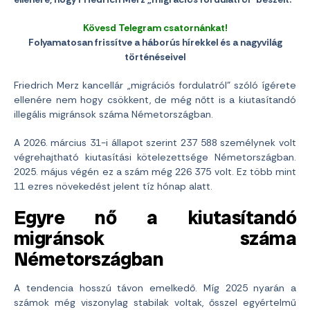
Kövesd Telegram csatornánkat!
Folyamatosan frissítve a háborús hírekkel és a nagyvilág
történéseivel
Friedrich Merz kancellár „migrációs fordulatról” szóló ígérete
ellenére nem hogy csökkent, de még nőtt is a kiutasítandó
illegális migránsok száma Németországban.
A 2026. március 31-i állapot szerint 237 588 személynek volt
végrehajtható kiutasítási kötelezettsége Németországban.
2025. május végén ez a szám még 226 375 volt. Ez több mint
11 ezres növekedést jelent tíz hónap alatt.
Egyre nő a kiutasítandó
migránsok száma
Németországban
A tendencia hosszú távon emelkedő. Míg 2025 nyarán a
számok még viszonylag stabilak voltak, ősszel egyértelmű