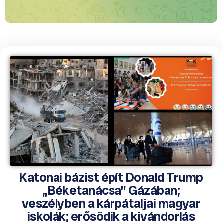
Katonai bázist épít Donald Trump
„Béketanácsa” Gázában;
veszélyben a kárpátaljai magyar
iskolák; erősödik a kivándorlás