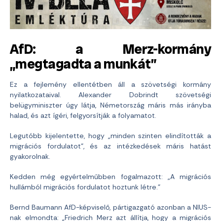
AfD: a Merz-kormány
„megtagadta a munkát”
Ez a fejlemény ellentétben áll a szövetségi kormány
nyilatkozataival. Alexander Dobrindt szövetségi
belügyminiszter úgy látja, Németország máris más irányba
halad, és azt ígéri, felgyorsítják a folyamatot.
Legutóbb kijelentette, hogy „minden szinten elindították a
migrációs fordulatot”, és az intézkedések máris hatást
gyakorolnak.
Kedden még egyértelműbben fogalmazott: „A migrációs
hullámból migrációs fordulatot hoztunk létre.”
Bernd Baumann AfD-képviselő, pártigazgató azonban a NIUS-
nak elmondta: „Friedrich Merz azt állítja, hogy a migrációs