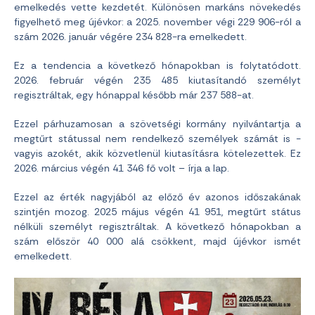
emelkedés vette kezdetét. Különösen markáns növekedés
figyelhető meg újévkor: a 2025. november végi 229 906-ról a
szám 2026. január végére 234 828-ra emelkedett.
Ez a tendencia a következő hónapokban is folytatódott.
2026. február végén 235 485 kiutasítandó személyt
regisztráltak, egy hónappal később már 237 588-at.
Ezzel párhuzamosan a szövetségi kormány nyilvántartja a
megtűrt státussal nem rendelkező személyek számát is -
vagyis azokét, akik közvetlenül kiutasításra kötelezettek. Ez
2026. március végén 41 346 fő volt – írja a lap.
Ezzel az érték nagyjából az előző év azonos időszakának
szintjén mozog. 2025 május végén 41 951, megtűrt státus
nélküli személyt regisztráltak. A következő hónapokban a
szám először 40 000 alá csökkent, majd újévkor ismét
emelkedett.