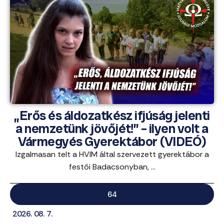
„Erős és áldozatkész ifjúság jelenti
a nemzetünk jövőjét!” – ilyen volt a
Vármegyés Gyerektábor (VIDEÓ)
Izgalmasan telt a HVIM által szervezett gyerektábor a
festői Badacsonyban, ...
64
2026. 08. 7.