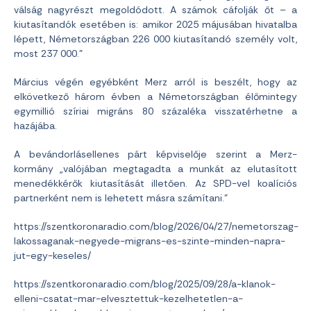
válság nagyrészt megoldódott. A számok cáfolják őt – a
kiutasítandók esetében is: amikor 2025 májusában hivatalba
lépett, Németországban 226 000 kiutasítandó személy volt,
most 237 000.”
Március végén egyébként Merz arról is beszélt, hogy az
elkövetkező három évben a Németországban élőmintegy
egymillió szíriai migráns 80 százaléka visszatérhetne a
hazájába.
A bevándorlásellenes párt képviselője szerint a Merz-
kormány „valójában megtagadta a munkát az elutasított
menedékkérők kiutasítását illetően. Az SPD-vel koalíciós
partnerként nem is lehetett másra számítani.”
https://szentkoronaradio.com/blog/2026/04/27/nemetorszag-
lakossaganak-negyede-migrans-es-szinte-minden-napra-
jut-egy-keseles/
https://szentkoronaradio.com/blog/2025/09/28/a-klanok-
elleni-csatat-mar-elvesztettuk-kezelhetetlen-a-