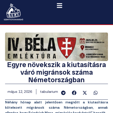
Egyre növekszik a kiutasításra
váró migránsok száma
Németországban
május 12, 2026
tabularium
Néhány hónap alatt jelentősen megnőtt a kiutasításra
kötelezett migránsok száma Németországban, annak
ellenére, hogy Friedrich Merz „migrációs fordulatról” beszélt.