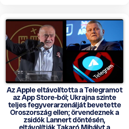
Az Apple eltávolította a Telegramot
az App Store-ból; Ukrajna szinte
teljes fegyverarzenálját bevetette
Oroszország ellen; örvendeznek a
zsidók Lannert döntésén,
eltávolítják Takaró Mihályt a