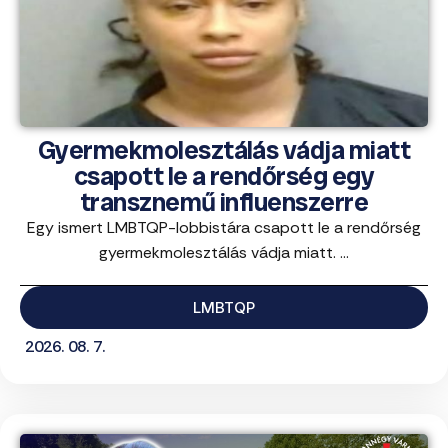
Gyermekmolesztálás vádja miatt
csapott le a rendőrség egy
transznemű influenszerre
Egy ismert LMBTQP-lobbistára csapott le a rendőrség
gyermekmolesztálás vádja miatt. ...
LMBTQP
2026. 08. 7.