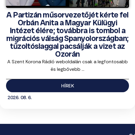
A Partizán műsorvezetőjét kérte fel
Orbán Anita a Magyar Külügyi
Intézet élére; továbbra is tombol a
migrációs válság Spanyolországban;
tűzoltóslaggal pacsálják a vizet az
Ozorán
A Szent Korona Rádió weboldalán csak a legfontosabb
és legbővebb ...
HÍREK
2026. 08. 6.