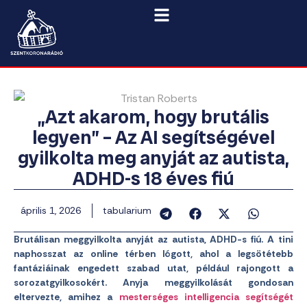
„Azt akarom, hogy brutális
legyen” – Az AI segítségével
gyilkolta meg anyját az autista,
ADHD-s 18 éves fiú
április 1, 2026
tabularium
Brutálisan meggyilkolta anyját az autista, ADHD-s fiú. A tini
naphosszat az online térben lógott, ahol a legsötétebb
fantáziáinak engedett szabad utat, például rajongott a
sorozatgyilkosokért. Anyja meggyilkolását gondosan
eltervezte, amihez a
mesterséges intelligencia segítségét