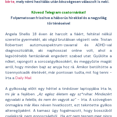
kérte,
mely némi hezitálás után készségesen válaszolt is neki.
Kövesd Telegram csatornánkat!
Folyamatosan frissítve a háborús hírekkel és a nagyvilág
történéseivel
Angela Shellis 18 éven át harcolt a fiáért, feltétel nélkül
szerette gyermekét, aki végül brutálisan végzett vele. Tristan
Robertset autizmusspektrum-zavarral és ADHD-val
diagnosztizálták, aki naphosszat online volt, ahol a
legsötétebb fantáziáinak engedett szabad utat. Gyűlölte a
nőket, rajongott a sorozatgyilkosokért, és meggyőzte magát
arról, hogy minden bajt az anyja hoz rá. Amikor betöltötte a
tizennyolcadik életévét, már pontosan tudta, mit fog tenni −
írta a
Daily Mail
.
A gyilkosság előtt egy héttel a tinédzser laptopjába írta le,
mi jár a fejében.
„Az egész életem egy sz*rvihar. Mindezért
egyvalaki a felelős, és nem én vagyok az”
− írta. A szövegben
önmagára már Alex néven hivatkozott, ezt tekintette gyilkos
alteregójaként. A kamasz úgy fogalmazott, hogy bosszúból
cselekszik, nem gonoszságból.
„Ha ezt nem teszem meg, nincs