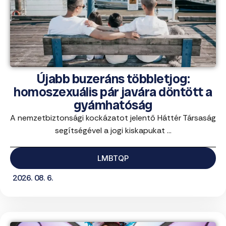
Újabb buzeráns többletjog:
homoszexuális pár javára döntött a
gyámhatóság
A nemzetbiztonsági kockázatot jelentő Háttér Társaság
segítségével a jogi kiskapukat ...
LMBTQP
2026. 08. 6.