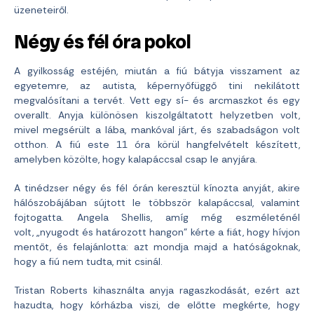
üzeneteiről.
Négy és fél óra pokol
A gyilkosság estéjén, miután a fiú bátyja visszament az
egyetemre, az autista, képernyőfüggő tini nekilátott
megvalósítani a tervét. Vett egy sí- és arcmaszkot és egy
overallt. Anyja különösen kiszolgáltatott helyzetben volt,
mivel megsérült a lába, mankóval járt, és szabadságon volt
otthon. A fiú este 11 óra körül hangfelvételt készített,
amelyben közölte, hogy kalapáccsal csap le anyjára.
A tinédzser négy és fél órán keresztül kínozta anyját, akire
hálószobájában sújtott le többször kalapáccsal, valamint
fojtogatta. Angela Shellis, amíg még eszméleténél
volt, „nyugodt és határozott hangon” kérte a fiát, hogy hívjon
mentőt, és felajánlotta: azt mondja majd a hatóságoknak,
hogy a fiú nem tudta, mit csinál.
Tristan Roberts kihasználta anyja ragaszkodását, ezért azt
hazudta, hogy kórházba viszi, de előtte megkérte, hogy