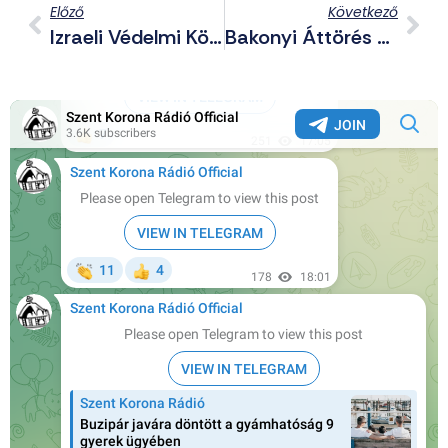
Előző
Következő
Izraeli Védelmi Központ Épül Magyarországon, Komoly Biztonsági Kockázatot Vállalunk Vele
Bakonyi Áttörés – Új Kihívás A Hadak Útja Túrasorozatban