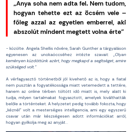
„Anya soha nem adta fel. Nem tudom,
hogyan tehette ezt az öcsém vele –
főleg azzal az egyetlen emberrel, aki
abszolút mindent megtett volna érte”
− közölte. Angela Shellis nővére, Sarah Gunther a tárgyaláson
egyenesen az unokaöccséhez intézte szavait:
„Olyan
keményen küzdöttünk azért, hogy megkapd a segítséget, amire
szükséged volt.”
A vérfagyasztó történetből jól kivehető az is, hogy a fiatal
nem pusztán a fogyatékossága miatt vetemedett a tettére,
hanem az online térben töltött idő miatt is, mely alatt ki
tudja, milyen tartalmakat fogyasztott, amelyek kiválthatták
belőle a történteket. A helyzetet pedig tovább fokozta, hogy
„kéznél” volt a mesterséges intelligencia, ami egy egyszerű
csavar után már készségesen adott információkat arról,
hogyan gyilkolja meg az anyját…