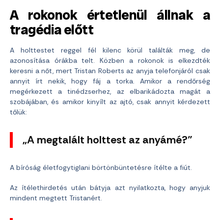
A rokonok értetlenül állnak a
tragédia előtt
A holttestet reggel fél kilenc körül találták meg, de
azonosítása órákba telt. Közben a rokonok is elkezdték
keresni a nőt, mert Tristan Roberts az anyja telefonjáról csak
annyit írt nekik, hogy fáj a torka. Amikor a rendőrség
megérkezett a tinédzserhez, az elbarikádozta magát a
szobájában, és amikor kinyílt az ajtó, csak annyit kérdezett
tőlük:
„A megtalált holttest az anyámé?”
A bíróság életfogytiglani börtönbüntetésre ítélte a fiút.
Az ítélethirdetés után bátyja azt nyilatkozta, hogy anyjuk
mindent megtett Tristanért.