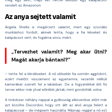
rendelt az Amazonon.
Az anya sejtett valamit
Angela Shellis is megérzett valamit, mert egy szociális
munkáshoz fordult, akinek leírta, hogy a fia késeket és
kalapácsot vett, és fogalma sincs, miért.
„Tervezhet valamit? Meg akar ütni?
Magát akarja bántani?”
– tette fel a kérdéseket. A nő idősebb fia szintén aggódott,
ezért mielőtt visszament az egyetemre, vezeték nélküli
kamerákat szerelt fel a lakásban. De a fogyatékkal élő fiú
tervei ekkor már jóval előrébb jártak, mint gondolták volna.
A tinédzser néhány nappal a gyilkosság elkövetése előtt már
azt közölte Discordon, hogy ott állt az alvó anyja felett a
kalapáccsal – de mégsem használta. Másnap reggel a nő ezt