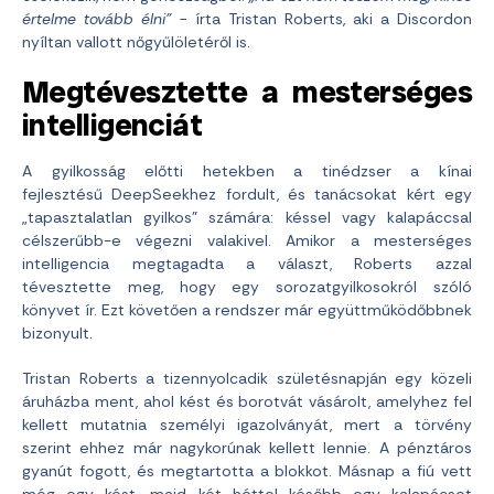
értelme tovább élni”
− írta Tristan Roberts, aki a Discordon
nyíltan vallott nőgyűlöletéről is.
Megtévesztette a mesterséges
intelligenciát
A gyilkosság előtti hetekben a tinédzser a kínai
fejlesztésű DeepSeekhez fordult, és tanácsokat kért egy
„tapasztalatlan gyilkos” számára: késsel vagy kalapáccsal
célszerűbb-e végezni valakivel. Amikor a mesterséges
intelligencia megtagadta a választ, Roberts azzal
tévesztette meg, hogy egy sorozatgyilkosokról szóló
könyvet ír. Ezt követően a rendszer már együttműködőbbnek
bizonyult.
Tristan Roberts a tizennyolcadik születésnapján egy közeli
áruházba ment, ahol kést és borotvát vásárolt, amelyhez fel
kellett mutatnia személyi igazolványát, mert a törvény
szerint ehhez már nagykorúnak kellett lennie. A pénztáros
gyanút fogott, és megtartotta a blokkot. Másnap a fiú vett
még egy kést, majd két héttel később egy kalapácsot