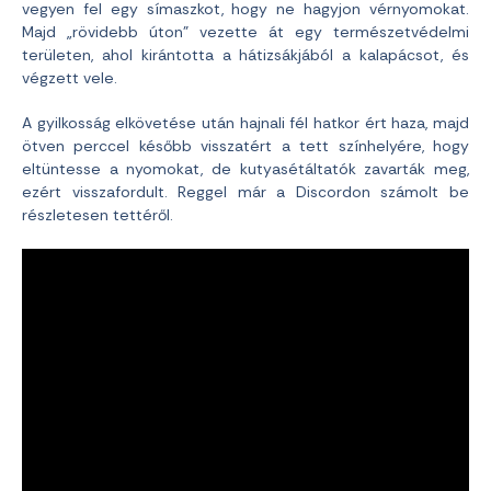
vegyen fel egy símaszkot, hogy ne hagyjon vérnyomokat.
Majd „rövidebb úton” vezette át egy természetvédelmi
területen, ahol kirántotta a hátizsákjából a kalapácsot, és
végzett vele.
A gyilkosság elkövetése után hajnali fél hatkor ért haza, majd
ötven perccel később visszatért a tett színhelyére, hogy
eltüntesse a nyomokat, de kutyasétáltatók zavarták meg,
ezért visszafordult. Reggel már a Discordon számolt be
részletesen tettéről.