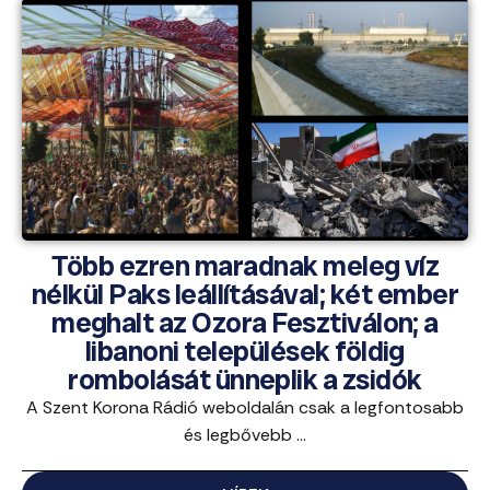
Több ezren maradnak meleg víz
nélkül Paks leállításával; két ember
meghalt az Ozora Fesztiválon; a
libanoni települések földig
rombolását ünneplik a zsidók
A Szent Korona Rádió weboldalán csak a legfontosabb
és legbővebb ...