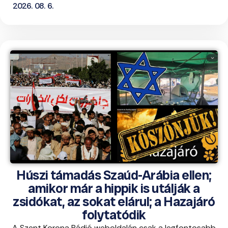
2026. 08. 6.
Húszi támadás Szaúd-Arábia ellen;
amikor már a hippik is utálják a
zsidókat, az sokat elárul; a Hazajáró
folytatódik
A Szent Korona Rádió weboldalán csak a legfontosabb