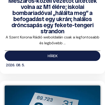
Mészáros-közeli vezetőt ültettek
volna az M1 élére; iskolai
bombariadóval „hálálta meg” a
befogadást egy ukrán; halálos
dróncsapás egy fekete-tengeri
strandon
A Szent Korona Rádió weboldalán csak a legfontosabb
és legbővebb ...
HÍREK
2026. 08. 5.