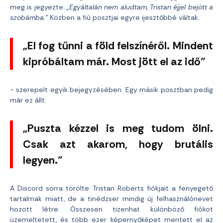
meg is jegyezte:
„Egyáltalán nem aludtam, Tristan éjjel bejött a
szobámba.”
Közben a fiú posztjai egyre ijesztőbbé váltak.
„El fog tűnni a föld felszínéről. Mindent
kipróbáltam már. Most jött el az idő”
− szerepelt egyik bejegyzésében. Egy másik posztban pedig
már ez állt:
„Puszta kézzel is meg tudom ölni.
Csak azt akarom, hogy brutális
legyen.”
A Discord sorra törölte Tristan Roberts fiókjait a fenyegető
tartalmak miatt, de a tinédzser mindig új felhasználónevet
hozott létre. Összesen tizenhat különböző fiókot
üzemeltetett, és több ezer képernyőképet mentett el az