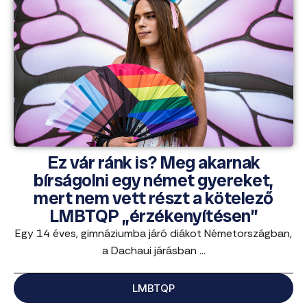
Ez vár ránk is? Meg akarnak
bírságolni egy német gyereket,
mert nem vett részt a kötelező
LMBTQP „érzékenyítésen”
Egy 14 éves, gimnáziumba járó diákot Németországban,
a Dachaui járásban ...
LMBTQP