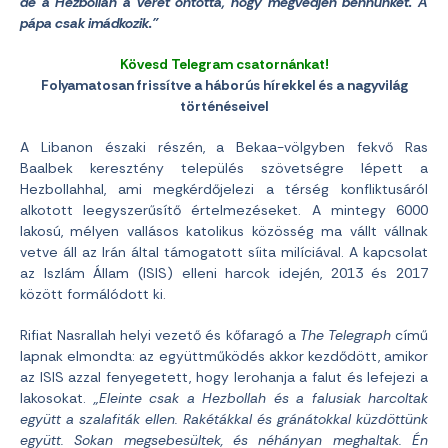
de a Hezbollah a vérét ontotta, hogy megvédjen bennünket. A
pápa csak imádkozik.”
Kövesd Telegram csatornánkat!
Folyamatosan frissítve a háborús hírekkel és a nagyvilág
történéseivel
A Libanon északi részén, a Bekaa-völgyben fekvő Ras
Baalbek keresztény település szövetségre lépett a
Hezbollahhal, ami megkérdőjelezi a térség konfliktusáról
alkotott leegyszerűsítő értelmezéseket. A mintegy 6000
lakosú, mélyen vallásos katolikus közösség ma vállt vállnak
vetve áll az Irán által támogatott síita milíciával. A kapcsolat
az Iszlám Állam (ISIS) elleni harcok idején, 2013 és 2017
között formálódott ki.
Rifiat Nasrallah helyi vezető és kőfaragó a
The Telegraph
című
lapnak elmondta: az együttműködés akkor kezdődött, amikor
az ISIS azzal fenyegetett, hogy lerohanja a falut és lefejezi a
lakosokat.
„Eleinte csak a Hezbollah és a falusiak harcoltak
együtt a szalafiták ellen. Rakétákkal és gránátokkal küzdöttünk
együtt. Sokan megsebesültek, és néhányan meghaltak. Én