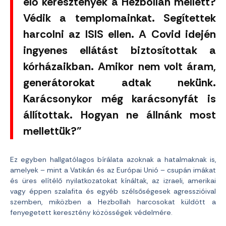
élő keresztények a Hezbollah mellett?
Védik a templomainkat. Segítettek
harcolni az ISIS ellen. A Covid idején
ingyenes ellátást biztosítottak a
kórházaikban. Amikor nem volt áram,
generátorokat adtak nekünk.
Karácsonykor még karácsonyfát is
állítottak. Hogyan ne állnánk most
mellettük?”
Ez egyben hallgatólagos bírálata azoknak a hatalmaknak is,
amelyek – mint a Vatikán és az Európai Unió – csupán imákat
és üres elítélő nyilatkozatokat kínáltak, az izraeli, amerikai
vagy éppen szalafita és egyéb szélsőségesek agresszióival
szemben, miközben a Hezbollah harcosokat küldött a
fenyegetett keresztény közösségek védelmére.