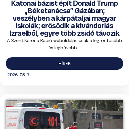
Katonai bázist épít Donald Trump
„Béketanácsa” Gázában;
veszélyben a kárpátaljai magyar
iskolák; erősödik a kivándorlás
Izraelből, egyre több zsidó távozik
A Szent Korona Rádió weboldalán csak a legfontosabb
és legbővebb ...
HÍREK
2026. 08. 7.