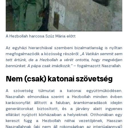
A Hezbollah harcosa Szűz Mária előtt
Az egyházi hierarchiával szembeni bizalmatlanság is nyíltan
megfogalmazódik a közösség részéről:
„A Vatikán semmit sem
tett értünk, de a Hezbollah a vérét ontotta, hogy megvédjen
bennünket. A pápa csak imádkozik.”
– fogalmazott Naszrallah.
Nem (csak) katonai szövetség
A szövetség túlmutat a katonai együttműködésen.
Naszrallah elmondása szerint a Hezbollah minden évben
karácsonyfát állított a faluban, áramkimaradások idején
generátorokat biztosított, és a járvány alatt ingyenes
ellátást nyújtott kórházaiban a helyieknek. Otthonában egy
kereszt függ a Hezbollah néhai vezetőjének, Hasszan
Naszrallahnak (aki nem áll rokonságban az interjúalannyal)