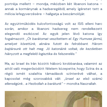
portréja mellett – mondja, miközben két libanoni katona –
annak a kormánynak a hadseregéből, amely ígéretet tett a
milícia lefegyverzésére – hallgatja a beszámolóját.
Az együttműködés kulcsfontosságú volt az ISIS elleni harc
során, amikor a libanoni hadsereg nem rendelkezett
elegendő eszközzel. Az egyik jelen lévő katona így
fogalmazott:
„Öt barátomat veszítettem el. Egy Humvee jármű,
amelyet követtünk, aknára futott és felrobbant. Három
bajtársunk ott halt meg. Jó katonáink voltak, de kezdetben
hiányzott a megfelelő logisztika és felszerelés.”
Ma, az Izrael és Irán közötti háború kirobbanása, valamint az
attól való megerősödött félelem közepette, hogy Szíria és a
régió ismét szalafita támadások színterévé válhat, a
kapcsolat még szorosabbá vált.
„Izrael az első számú
ellenségünk… a Hezbollah a barátunk”
– mondta Naszrallah.