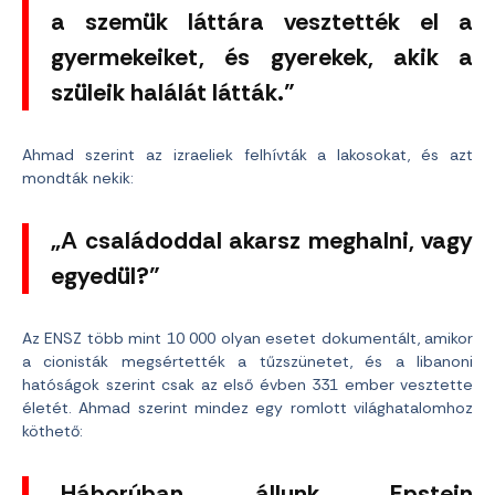
a szemük láttára vesztették el a
gyermekeiket, és gyerekek, akik a
szüleik halálát látták.”
Ahmad szerint az izraeliek felhívták a lakosokat, és azt
mondták nekik:
„A családoddal akarsz meghalni, vagy
egyedül?”
Az ENSZ több mint 10 000 olyan esetet dokumentált, amikor
a cionisták megsértették a tűzszünetet, és a libanoni
hatóságok szerint csak az első évben 331 ember vesztette
életét. Ahmad szerint mindez egy romlott világhatalomhoz
köthető:
„Háborúban állunk Epstein