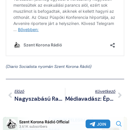
(Diario Socialista nyomán Szent Korona Rádió)
Előző
Következő
Nagyszabású Razziákat Tartott A Német Rendőrség Az Antifák Berlini Gyújtogatásai Miatt
Médiavadász: Épül A Nagy Izrael?