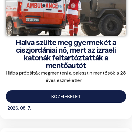
Halva szülte meg gyermekét a
ciszjordániai nő, mert az izraeli
katonák feltartóztatták a
mentőautót
Hiába próbálták megmenteni a palesztin mentősök a 28
éves eszméletlen ...
KÖZEL-KELET
2026. 08. 7.