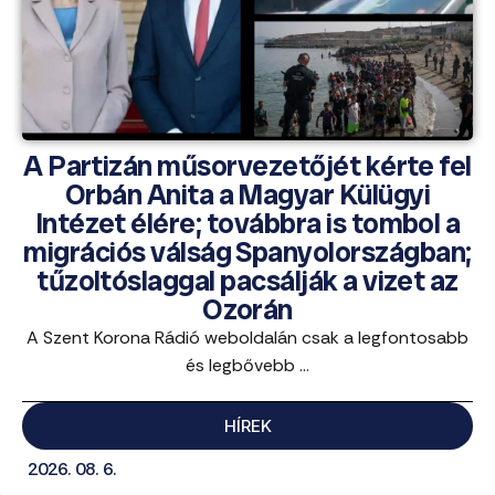
A Partizán műsorvezetőjét kérte fel
Orbán Anita a Magyar Külügyi
Intézet élére; továbbra is tombol a
migrációs válság Spanyolországban;
tűzoltóslaggal pacsálják a vizet az
Ozorán
A Szent Korona Rádió weboldalán csak a legfontosabb
és legbővebb ...
HÍREK
2026. 08. 6.