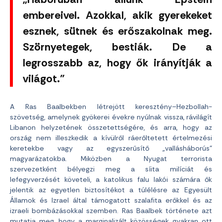
embereivel. Azokkal, akik gyerekeket
esznek, sütnek és erőszakolnak meg.
Szörnyetegek, bestiák. De a
legrosszabb az, hogy ők irányítják a
világot.”
A Ras Baalbekben létrejött keresztény–Hezbollah-
szövetség, amelynek gyökerei évekre nyúlnak vissza, rávilágít
Libanon helyzetének összetettségére, és arra, hogy az
ország nem illeszkedik a kívülről ráerőltetett értelmezési
keretekbe vagy az egyszerűsítő „vallásháborús”
magyarázatokba. Miközben a Nyugat terrorista
szervezetként bélyegzi meg a síita milíciát és
lefegyverzését követeli, a katolikus falu lakói számára ők
jelentik az egyetlen biztosítékot a túlélésre az Egyesült
Államok és Izrael által támogatott szalafita erőkkel és az
izraeli bombázásokkal szemben. Ras Baalbek története azt
mutatja meg, hogy a marginalizált közösségek gyakran ott