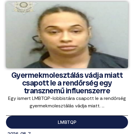
Gyermekmolesztálás vádja miatt
csapott le a rendőrség egy
transznemű influenszerre
Egy ismert LMBTQP-lobbistára csapott le a rendőrség
gyermekmolesztálás vádja miatt. ...
LMBTQP
2026. 08. 7.