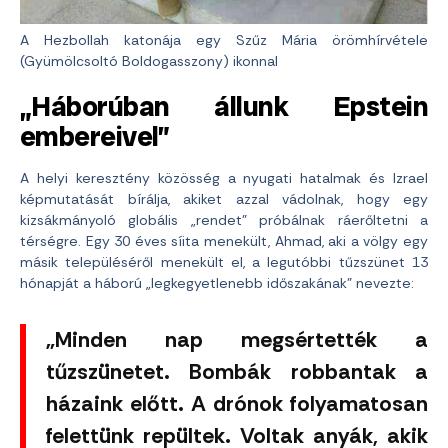
A Hezbollah katonája egy Szűz Mária örömhírvétele
(Gyümölcsoltó Boldogasszony) ikonnal
„Háborúban állunk Epstein
embereivel”
A helyi keresztény közösség a nyugati hatalmak és Izrael
képmutatását bírálja, akiket azzal vádolnak, hogy egy
kizsákmányoló globális „rendet” próbálnak ráerőltetni a
térségre. Egy 30 éves síita menekült, Ahmad, aki a völgy egy
másik településéről menekült el, a legutóbbi tűzszünet 13
hónapját a háború „legkegyetlenebb időszakának” nevezte:
„Minden nap megsértették a
tűzszünetet. Bombák robbantak a
házaink előtt. A drónok folyamatosan
felettünk repültek. Voltak anyák, akik