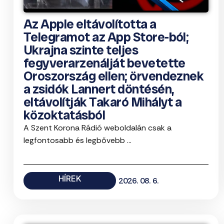
Az Apple eltávolította a
Telegramot az App Store-ból;
Ukrajna szinte teljes
fegyverarzenálját bevetette
Oroszország ellen; örvendeznek
a zsidók Lannert döntésén,
eltávolítják Takaró Mihályt a
közoktatásból
A Szent Korona Rádió weboldalán csak a
legfontosabb és legbővebb ...
HÍREK
2026. 08. 6.