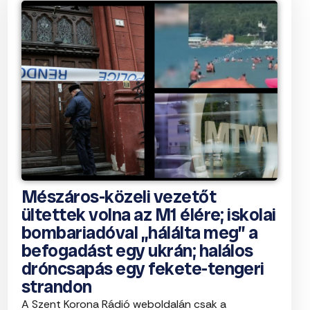
Mészáros-közeli vezetőt
ültettek volna az M1 élére; iskolai
bombariadóval „hálálta meg” a
befogadást egy ukrán; halálos
dróncsapás egy fekete-tengeri
strandon
A Szent Korona Rádió weboldalán csak a