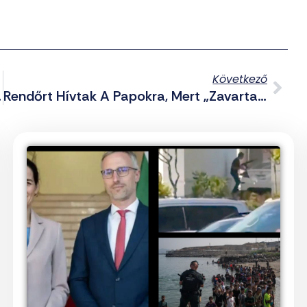
Következő
Helyzetét
Rendőrt Hívtak A Papokra, Mert „zavarta Őket” A Hangszórón Sugárzott Szertartás