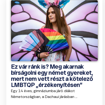
Ez vár ránk is? Meg akarnak
bírságolni egy német gyereket,
mert nem vett részt a kötelező
LMBTQP „érzékenyítésen”
Egy 14 éves, gimnáziumba járó diákot
Németországban, a Dachaui járásban ...