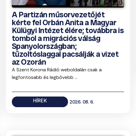
A Partizán műsorvezetőjét
kérte fel Orbán Anita a Magyar
Külügyi Intézet élére; továbbra is
tombol a migrációs válság
Spanyolországban;
tűzoltóslaggal pacsálják a vizet
az Ozorán
A Szent Korona Rádió weboldalán csak a
legfontosabb és legbővebb ...
HÍREK
2026. 08. 6.