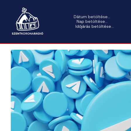
Dátum betöltése...
Nap betöltése...
Időjárás betöltése...