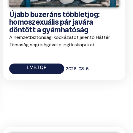
Újabb buzeráns többletjog:
homoszexuális pár javára
döntött a gyámhatóság
A nemzetbiztonsági kockázatot jelentő Háttér
Társaság segítségével a jogi kiskapukat ...
LMBTQP
2026. 08. 6.