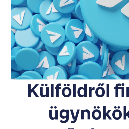
Külföldről f
ügynökök;