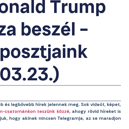
Donald Trump
za beszél –
posztjaink
03.23.)
b és legbővebb hírek jelennek meg. Sok videót, képet,
m-csatornánkon teszünk közzé
, ahogy rövid híreket is
juk, hogy akinek nincsen Telegramja, az se maradjon