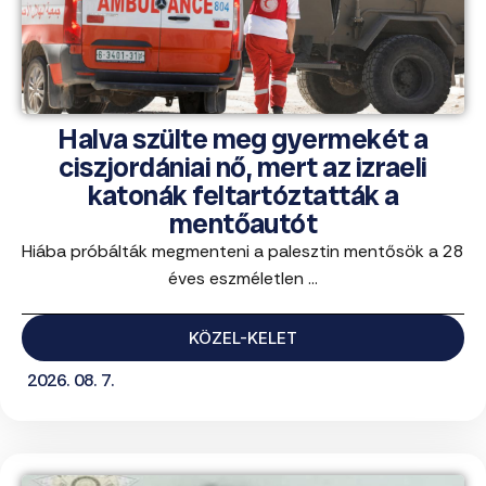
Halva szülte meg gyermekét a
ciszjordániai nő, mert az izraeli
katonák feltartóztatták a
mentőautót
Hiába próbálták megmenteni a palesztin mentősök a 28
éves eszméletlen ...
KÖZEL-KELET
2026. 08. 7.