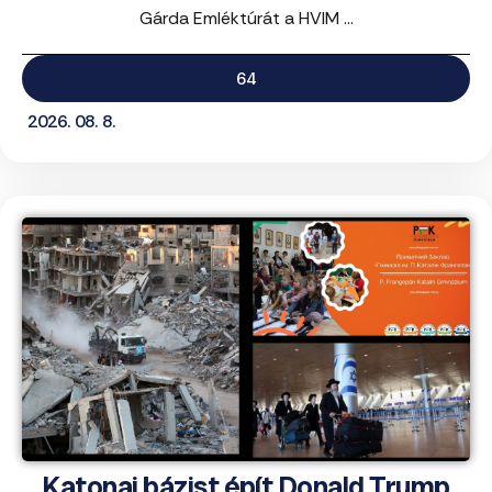
Gárda Emléktúrát a HVIM ...
64
2026. 08. 8.
Katonai bázist épít Donald Trump