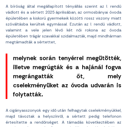
A bíróság által megállapított tényállás szerint az I. rendű
vádlott és a sértett 2025 áprilisában, az ormosbányai óvoda
épületében a kiskorú gyermekeik közötti rossz viszony miatt
szóváltásba kerültek egymással. Ezután az I. rendű vádlott,
valamint a vele jelen lévő két női rokona az óvoda
épületében trágár szavakkal szidalmazták, majd mindhárman
megtámadták a sértettet,
melynek során tenyérrel megütötték,
illetve megrúgták és a hajánál fogva
megrángatták őt, mely
cselekményüket az óvoda udvarán is
folytatták.
A cigányasszonyok egy idő után felhagytak cselekményükkel,
majd távoztak a helyszínről, a sértett pedig telefonon
értesítette a rendőrséget. A támadás következtében az