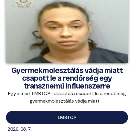
Gyermekmolesztálás vádja miatt
csapott le a rendőrség egy
transznemű influenszerre
Egy ismert LMBTQP-lobbistára csapott le a rendőrség
gyermekmolesztálás vádja miatt. ...
LMBTQP
2026. 08. 7.