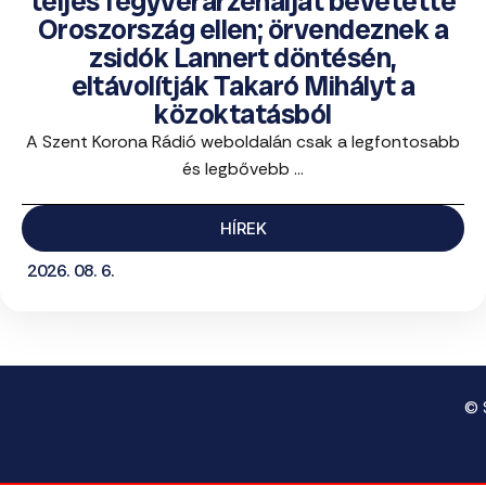
teljes fegyverarzenálját bevetette
Oroszország ellen; örvendeznek a
zsidók Lannert döntésén,
eltávolítják Takaró Mihályt a
közoktatásból
A Szent Korona Rádió weboldalán csak a legfontosabb
és legbővebb ...
HÍREK
2026. 08. 6.
© 