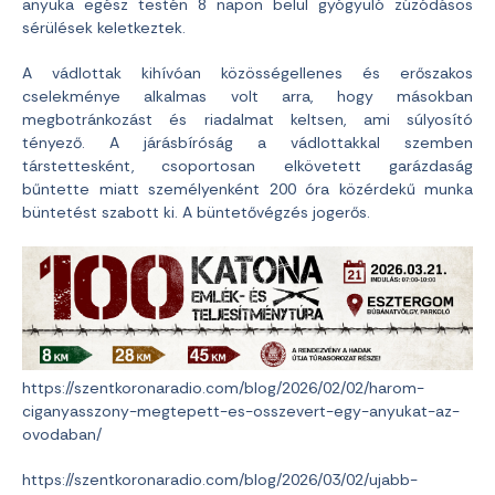
anyuka egész testén 8 napon belül gyógyuló zúzódásos
sérülések keletkeztek.
A vádlottak kihívóan közösségellenes és erőszakos
cselekménye alkalmas volt arra, hogy másokban
megbotránkozást és riadalmat keltsen, ami súlyosító
tényező. A járásbíróság a vádlottakkal szemben
társtettesként, csoportosan elkövetett garázdaság
bűntette miatt személyenként 200 óra közérdekű munka
büntetést szabott ki. A büntetővégzés jogerős.
https://szentkoronaradio.com/blog/2026/02/02/harom-
ciganyasszony-megtepett-es-osszevert-egy-anyukat-az-
ovodaban/
https://szentkoronaradio.com/blog/2026/03/02/ujabb-