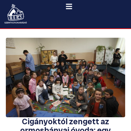
Cigányoktól zengett az
ormosbányai óvoda: egy