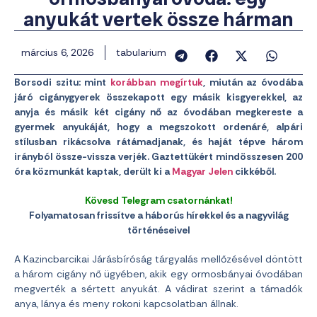
anyukát vertek össze hárman
március 6, 2026
tabularium
Borsodi szitu: mint
korábban megírtuk
, miután az óvodába
járó cigánygyerek összekapott egy másik kisgyerekkel, az
anyja és másik két cigány nő az óvodában megkereste a
gyermek anyukáját, hogy a megszokott ordenáré, alpári
stílusban rikácsolva rátámadjanak, és haját tépve három
irányból össze-vissza verjék. Gaztettükért mindösszesen 200
óra közmunkát kaptak, derült ki a
Magyar Jelen
cikkéből.
Kövesd Telegram csatornánkat!
Folyamatosan frissítve a háborús hírekkel és a nagyvilág
történéseivel
A Kazincbarcikai Járásbíróság tárgyalás mellőzésével döntött
a három cigány nő ügyében, akik egy ormosbányai óvodában
megverték a sértett anyukát. A vádirat szerint a támadók
anya, lánya és meny rokoni kapcsolatban állnak.