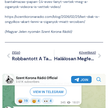
bantalmazas-papan-14-eves-lanyt-vertek-meg-a-
ciganyok-videora-is-vettek-video/
https://szentkoronaradio.com/blog/2026/02/25/ket-diak-is-
ongyilkos-akart-lenni-a-ciganyok-miatt-ercsiben/
(Magyar Jelen nyomán Szent Korona Rádió)
Előző
Következő
Robbantott A Tanár Kémiaórán, Diákja Másodfokú Égési Sérülést Szenvedett
Halálosan Megfenyegették A Magyar Teniszezőt Az Ukránok, Hogy Veszítse El A Meccset