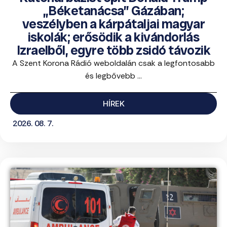
„Béketanácsa” Gázában;
veszélyben a kárpátaljai magyar
iskolák; erősödik a kivándorlás
Izraelből, egyre több zsidó távozik
A Szent Korona Rádió weboldalán csak a legfontosabb
és legbővebb ...
HÍREK
2026. 08. 7.