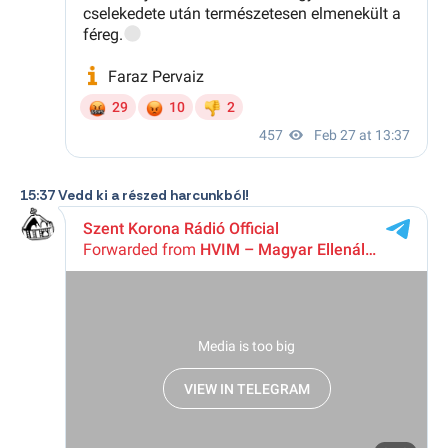
15:37 Vedd ki a részed harcunkból!