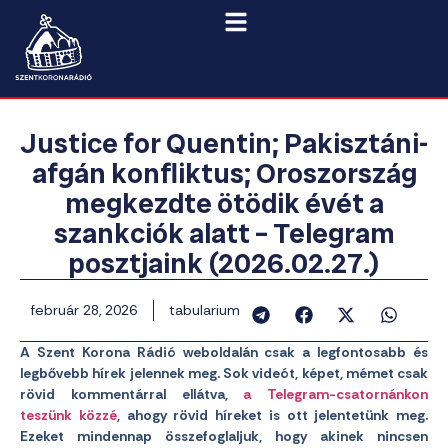
Justice for Quentin; Pakisztáni-
afgán konfliktus; Oroszország
megkezdte ötödik évét a
szankciók alatt – Telegram
posztjaink (2026.02.27.)
február 28, 2026
tabularium
A Szent Korona Rádió weboldalán csak a legfontosabb és
legbővebb hírek jelennek meg. Sok videót, képet, mémet csak
rövid kommentárral ellátva,
a Telegram-csatornánkon
teszünk közzé
, ahogy rövid híreket is ott jelentetünk meg.
Ezeket mindennap összefoglaljuk, hogy akinek nincsen