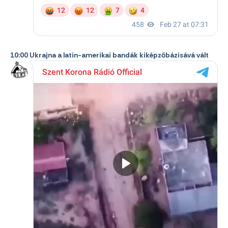
10:00 Ukrajna a latin-amerikai bandák kiképzőbázisává vált