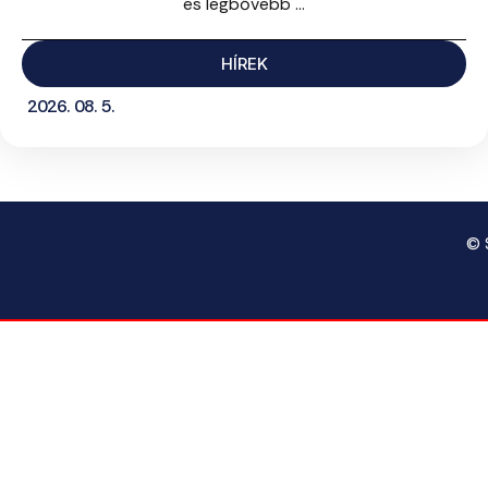
és legbővebb ...
HÍREK
2026. 08. 5.
© 