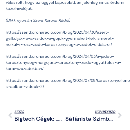
válaszolt, hogy az üggyel kapcsolatban jelenleg nincs érdemi
közölnivalójuk.
(Blikk nyomán Szent Korona Rádió)
https://szentkoronaradio.com/blog/2025/04/30/ezert-
gyilkoljak-le-a-zsidok-a-gojok-gyermekeit-lelkiismeret-
nelkul-ii-resz-zsido-keresztenyseg-a-zsidok-oldalarol/
https://szentkoronaradio.com/blog/2024/04/03/a-judeo-
keresztenyseg-margojara-kereszteny-zsido-egyutteles-a-
korai-szazadokban/
https://szentkoronaradio.com/blog/2024/07/08/keresztenyellen
izraelben-videok-2/
Előző
Következő
Bigtech Cégek: „A Cél Nem A Nézettség, Hanem A Nézők Függősége.” – Gigaper Kezdődött Az USA-Ban
Sátánista Szimbólumok – Nem Csak – A 2026-Os Téli Olimpia Megnyitóján