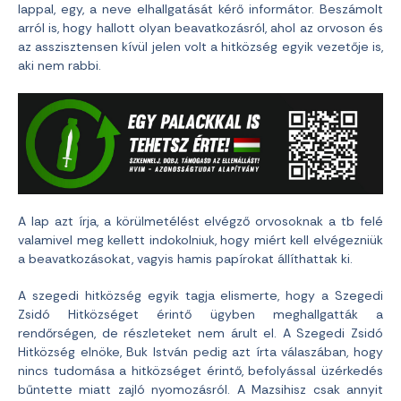
lappal, egy, a neve elhallgatását kérő informátor. Beszámolt
arról is, hogy hallott olyan beavatkozásról, ahol az orvoson és
az asszisztensen kívül jelen volt a hitközség egyik vezetője is,
aki nem rabbi.
A lap azt írja, a körülmetélést elvégző orvosoknak a tb felé
valamivel meg kellett indokolniuk, hogy miért kell elvégezniük
a beavatkozásokat, vagyis hamis papírokat állíthattak ki.
A szegedi hitközség egyik tagja elismerte, hogy a Szegedi
Zsidó Hitközséget érintő ügyben meghallgatták a
rendőrségen, de részleteket nem árult el. A Szegedi Zsidó
Hitközség elnöke, Buk István pedig azt írta válaszában, hogy
nincs tudomása a hitközséget érintő, befolyással üzérkedés
bűntette miatt zajló nyomozásról. A Mazsihisz csak annyit