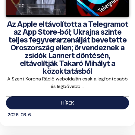
Az Apple eltávolította a Telegramot
az App Store-ból; Ukrajna szinte
teljes fegyverarzenálját bevetette
Oroszország ellen; örvendeznek a
zsidók Lannert döntésén,
eltávolítják Takaró Mihályt a
közoktatásból
A Szent Korona Rádió weboldalán csak a legfontosabb
és legbővebb ...
HÍREK
2026. 08. 6.