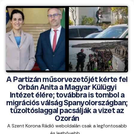
A Partizán műsorvezetőjét kérte fel
Orbán Anita a Magyar Külügyi
Intézet élére; továbbra is tombol a
migrációs válság Spanyolországban;
tűzoltóslaggal pacsálják a vizet az
Ozorán
A Szent Korona Rádió weboldalán csak a legfontosabb
és legbővebb ...