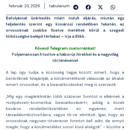
február 10, 2026
tabularium
Befolyással üzérkedés miatt indult eljárás, miután egy
feljelentés szerint egy kisvárosi rendelőben feketén, az
orvosoknak zsebbe fizetve metéltek körül a szegedi
hitközségbe belépő férfiakat – írja a Blikk.
Kövesd Telegram csatornánkat!
Folyamatosan frissítve a háborús hírekkel és a nagyvilág
történéseivel
A lap úgy tudja, a közösség tagjai között ismert, hogy a
betérőknek felajánlják, a körülmetélésnél válasszák az általuk
ismert orvosokat, és a beavatkozásokat meg is szervezik.
„Míg egy magánklinikán több százezer forintot is elkérnek a
»szépészeti-kozmetikai beavatkozásért«, addig a közeli
kisváros rendelőintézetében ez ingyenes, mert
társadalombiztosításra, vagyis tb-re elintézik. Igaz, hogy az
orvosoknak negyven-ötvenezer forintot kell adni, de ennyit
megér, hogy a körülmetélést soron kívül elvégzik” – közölte a