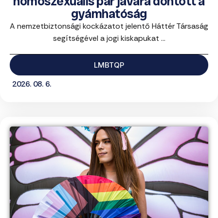
homoszexuális pár javára döntött a
gyámhatóság
A nemzetbiztonsági kockázatot jelentő Háttér Társaság
segítségével a jogi kiskapukat ...
LMBTQP
2026. 08. 6.