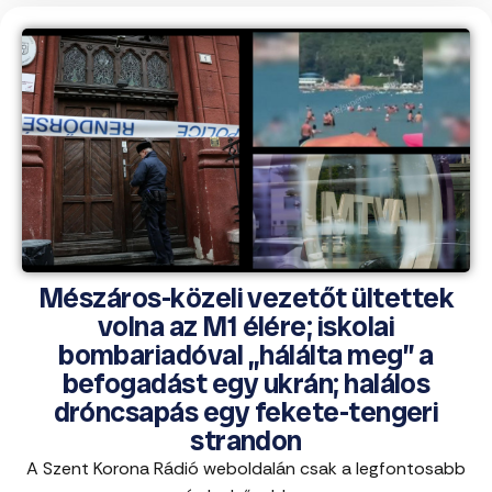
Mészáros-közeli vezetőt ültettek
volna az M1 élére; iskolai
bombariadóval „hálálta meg” a
befogadást egy ukrán; halálos
dróncsapás egy fekete-tengeri
strandon
A Szent Korona Rádió weboldalán csak a legfontosabb