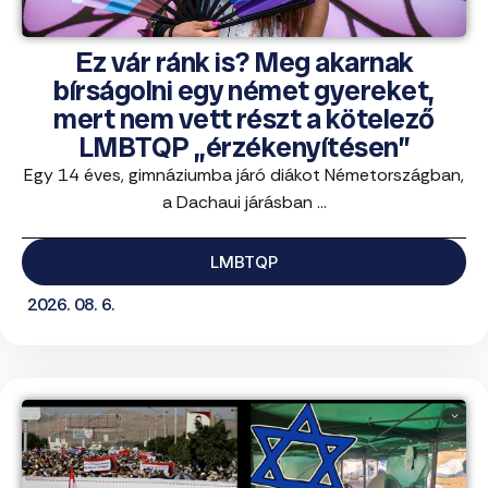
Ez vár ránk is? Meg akarnak
bírságolni egy német gyereket,
mert nem vett részt a kötelező
LMBTQP „érzékenyítésen”
Egy 14 éves, gimnáziumba járó diákot Németországban,
a Dachaui járásban ...
LMBTQP
2026. 08. 6.