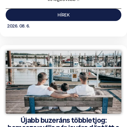
HÍREK
2026. 08. 6.
Újabb buzeráns többletjog: