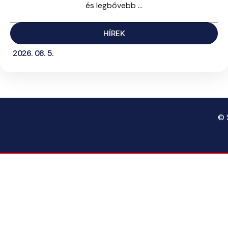
és legbővebb ...
HÍREK
2026. 08. 5.
© 