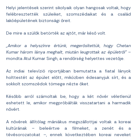
Helyi jelentések szerint sikolyaik olyan hangosak voltak, hogy
felébresztették szüleiket, szomszédaikat és a család
lakóépületének biztonsági őreit.
De mire a szülők betörték az ajtót, már késő volt.
„Amikor a helyszínre értünk, megerősítettük, hogy Chetan
Kumar három lánya meghalt, miután leugrottak az épületről”
–
mondta Atul Kumar Singh, a rendőrség helyettes vezetője.
Az indiai televízió riportjában bemutatta a fiatal lányok
holttestét az épület előtt, miközben édesanyjuk sírt, és a
sokkolt szomszédok tömege nézte őket.
Később arról számoltak be, hogy a két nővér véletlenül
eshetett le, amikor megpróbálták visszatartani a harmadik
nővért.
A nővérek állítólag mániákus megszállottjai voltak a koreai
kultúrának – beleértve a filmeket, a zenét és a
tévésorozatokat –, ennek következtében koreai neveket