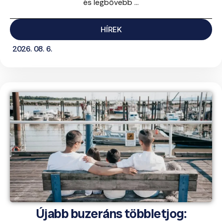
és legbővebb ...
HÍREK
2026. 08. 6.
Újabb buzeráns többletjog: