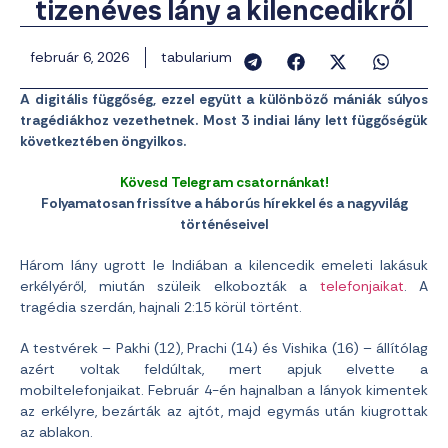
tizenéves lány a kilencedikről
február 6, 2026
tabularium
A digitális függőség, ezzel együtt a különböző mániák súlyos
tragédiákhoz vezethetnek. Most 3 indiai lány lett függőségük
következtében öngyilkos.
Kövesd Telegram csatornánkat!
Folyamatosan frissítve a háborús hírekkel és a nagyvilág
történéseivel
Három lány ugrott le Indiában a kilencedik emeleti lakásuk
erkélyéről, miután szüleik elkobozták a
telefonjaikat
. A
tragédia szerdán, hajnali 2:15 körül történt.
A testvérek – Pakhi (12), Prachi (14) és Vishika (16) – állítólag
azért voltak feldúltak, mert apjuk elvette a
mobiltelefonjaikat. Február 4-én hajnalban a lányok kimentek
az erkélyre, bezárták az ajtót, majd egymás után kiugrottak
az ablakon.