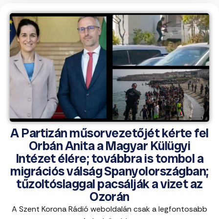
A Partizán műsorvezetőjét kérte fel
Orbán Anita a Magyar Külügyi
Intézet élére; továbbra is tombol a
migrációs válság Spanyolországban;
tűzoltóslaggal pacsálják a vizet az
Ozorán
A Szent Korona Rádió weboldalán csak a legfontosabb