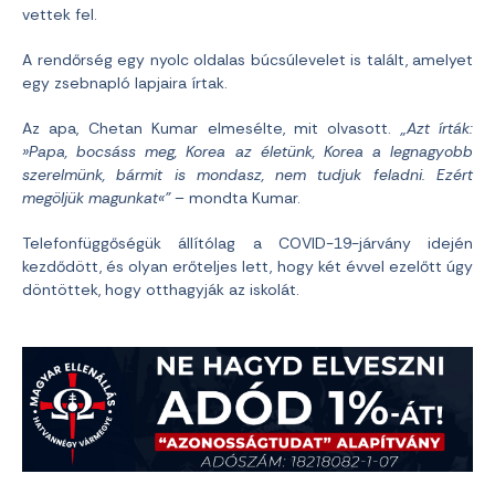
vettek fel.
A rendőrség egy nyolc oldalas búcsúlevelet is talált, amelyet
egy zsebnapló lapjaira írtak.
Az apa, Chetan Kumar elmesélte, mit olvasott.
„Azt írták:
»Papa, bocsáss meg, Korea az életünk, Korea a legnagyobb
szerelmünk, bármit is mondasz, nem tudjuk feladni. Ezért
megöljük magunkat«”
– mondta Kumar.
Telefonfüggőségük állítólag a COVID-19-járvány idején
kezdődött, és olyan erőteljes lett, hogy két évvel ezelőtt úgy
döntöttek, hogy otthagyják az iskolát.