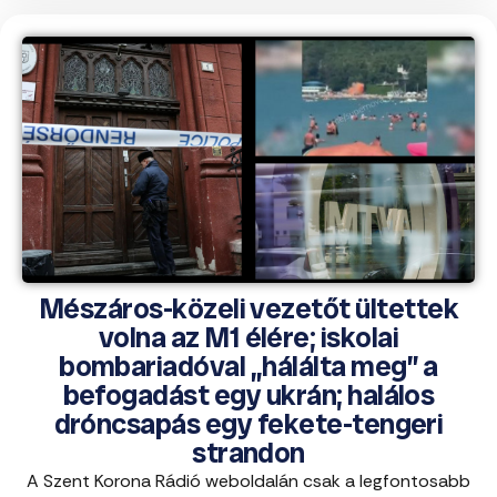
Mészáros-közeli vezetőt ültettek
volna az M1 élére; iskolai
bombariadóval „hálálta meg” a
befogadást egy ukrán; halálos
dróncsapás egy fekete-tengeri
strandon
A Szent Korona Rádió weboldalán csak a legfontosabb