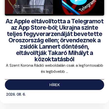
Az Apple eltávolította a Telegramot
az App Store-ból; Ukrajna szinte
teljes fegyverarzenálját bevetette
Oroszország ellen; örvendeznek a
zsidók Lannert döntésén,
eltávolítják Takaró Mihályt a
közoktatásból
A Szent Korona Rádió weboldalán csak a legfontosabb
és legbővebb ...
HÍREK
2026. 08. 6.