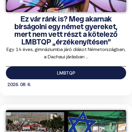
Ez vár ránk is? Meg akarnak
bírságolni egy német gyereket,
mert nem vett részt a kötelező
LMBTQP „érzékenyítésen”
Egy 14 éves, gimnáziumba járó diákot Németországban,
a Dachaui járásban ...
LMBTQP
2026. 08. 6.