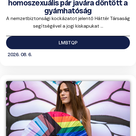
homoszexuális pár javára döntött a
gyámhatóság
A nemzetbiztonsági kockázatot jelentő Háttér Társaság
segítségével a jogi kiskapukat ...
LMBTQP
2026. 08. 6.