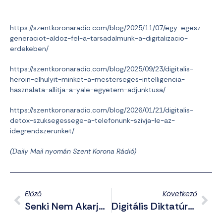
https://szentkoronaradio.com/blog/2025/11/07/egy-egesz-
generaciot-aldoz-fel-a-tarsadalmunk-a-digitalizacio-
erdekeben/
https://szentkoronaradio.com/blog/2025/09/23/digitalis-
heroin-elhulyit-minket-a-mesterseges-intelligencia-
hasznalata-allitja-a-yale-egyetem-adjunktusa/
https://szentkoronaradio.com/blog/2026/01/21/digitalis-
detox-szuksegessege-a-telefonunk-szivja-le-az-
idegrendszerunket/
(Daily Mail nyomán Szent Korona Rádió)
Előző
Következő
Senki Nem Akarja A Cigányokat Pesztrálni – Rengetegen Hagyták El A Gyermekvédelmet
Digitális Diktatúra: 2026-Ban Már Bizonyítványt Sem Kapnak A Diákok