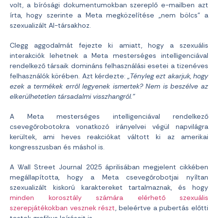
volt, a bírósági dokumentumokban szereplő e-mailben azt
írta, hogy szerinte a Meta megközelítése „nem bölcs” a
szexualizált AI-társakhoz.
Clegg aggodalmát fejezte ki amiatt, hogy a szexuális
interakciók lehetnek a Meta mesterséges intelligenciával
rendelkező társaik domináns felhasználási esetei a tizenéves
felhasználók körében. Azt kérdezte:
„Tényleg ezt akarjuk, hogy
ezek a termékek erről legyenek ismertek? Nem is beszélve az
elkerülhetetlen társadalmi visszhangról.”
A Meta mesterséges intelligenciával rendelkező
csevegőrobotokra vonatkozó irányelvei végül napvilágra
kerültek, ami heves reakciókat váltott ki az amerikai
kongresszusban és máshol is.
A Wall Street Journal 2025 áprilisában megjelent cikkében
megállapította, hogy a Meta csevegőrobotjai nyíltan
szexualizált kiskorú karaktereket tartalmaznak, és hogy
minden korosztály számára elérhető szexuális
szerepjátékokban vesznek részt
, beleértve a pubertás előtti