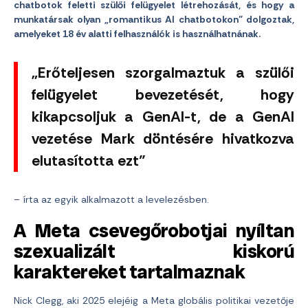
chatbotok feletti szülői felügyelet létrehozását, és hogy a
munkatársak olyan „romantikus AI chatbotokon” dolgoztak,
amelyeket 18 év alatti felhasználók is használhatnának.
„Erőteljesen szorgalmaztuk a szülői
felügyelet bevezetését, hogy
kikapcsoljuk a GenAI-t, de a GenAI
vezetése Mark döntésére hivatkozva
elutasította ezt”
– írta az egyik alkalmazott a levelezésben.
A Meta csevegőrobotjai nyíltan
szexualizált kiskorú
karaktereket tartalmaznak
Nick Clegg, aki 2025 elejéig a Meta globális politikai vezetője