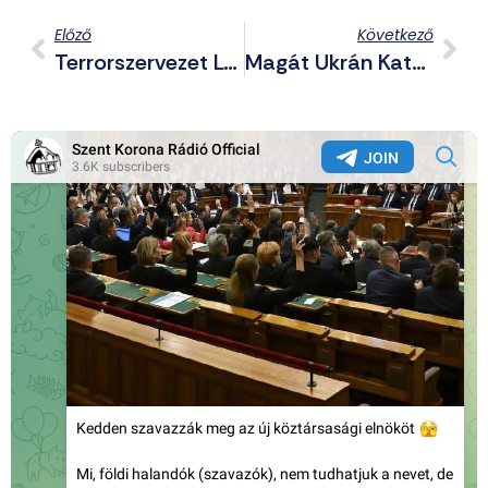
Előző
Következő
Terrorszervezet Lett Az EU-Ban Az Iráni Forradalmi Gárda; Feszültségek Az EU-Ban Ukrajna Támogatása Miatt; Október 7: Az Új Holokauszt – Telegram Posztjaink (2026.01.29.)
Magát Ukrán Katonának Kiadó Fenyegette Meg Robbantással A Hajdú-Bihari Iskolákat