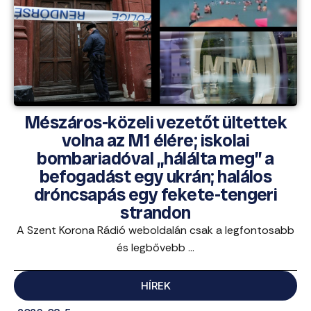
Mészáros-közeli vezetőt ültettek
volna az M1 élére; iskolai
bombariadóval „hálálta meg” a
befogadást egy ukrán; halálos
dróncsapás egy fekete-tengeri
strandon
A Szent Korona Rádió weboldalán csak a legfontosabb
és legbővebb ...
HÍREK