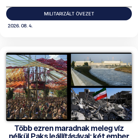
MILITARIZÁLT ÖVEZET
2026. 08. 4.
Több ezren maradnak meleg víz
nélkül Paks leállításával; két ember