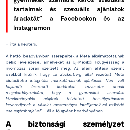
tartalmak és szexuális ajánlatok
áradatát” a Facebookon és az
Instagramon
– írta a Reuters.
A hétfői beadványban szerepeltek a Meta alkalmazottainak
belső levelezései, amelyeket az Új-Mexikói Főügyészség a
nyomozás során szerzett meg. Az állam állítása szerint
ezekből kitűnik, hogy
„a Zuckerberg által vezetett Meta
elutasította integritási munkatársainak ajánlásait. Nem volt
hajlandó észszerű korlátokat bevezetni annak
megakadályozására, hogy a gyermekek szexuális
kizsákmányolás céljából folytatott beszélgetésekbe
keveredjenek a vállalat mesterséges intelligenciával működő
csevegőrobotjaival”
– áll a főügyész beadványában.
A biztonsági személyzet