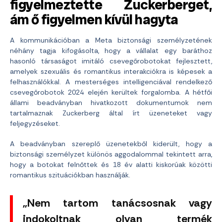
figyelmeztette Zuckerberget,
ám ő figyelmen kívül hagyta
A kommunikációban a Meta biztonsági személyzetének
néhány tagja kifogásolta, hogy a vállalat egy baráthoz
hasonló társaságot imitáló csevegőrobotokat fejlesztett,
amelyek szexuális és romantikus interakciókra is képesek a
felhasználókkal. A mesterséges intelligenciával rendelkező
csevegőrobotok 2024 elején kerültek forgalomba. A hétfői
állami beadványban hivatkozott dokumentumok nem
tartalmaznak Zuckerberg által írt üzeneteket vagy
feljegyzéseket.
A beadványban szereplő üzenetekből kiderült, hogy a
biztonsági személyzet különös aggodalommal tekintett arra,
hogy a botokat felnőttek és 18 év alatti kiskorúak közötti
romantikus szituációkban használják.
„Nem tartom tanácsosnak vagy
indokoltnak olyan termék