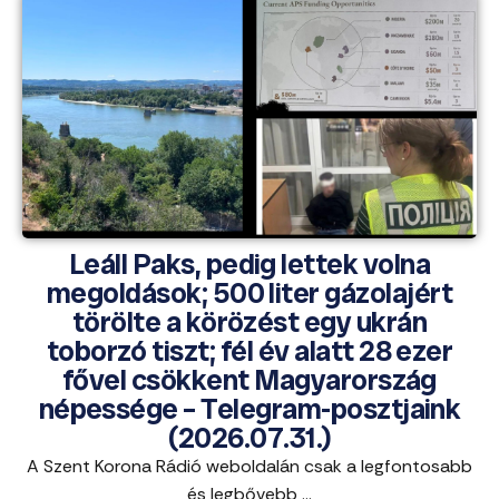
Leáll Paks, pedig lettek volna
megoldások; 500 liter gázolajért
törölte a körözést egy ukrán
toborzó tiszt; fél év alatt 28 ezer
fővel csökkent Magyarország
népessége – Telegram-posztjaink
(2026.07.31.)
A Szent Korona Rádió weboldalán csak a legfontosabb
és legbővebb ...