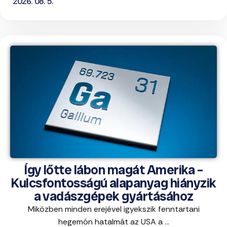
2026. 08. 5.
Így lőtte lábon magát Amerika –
Kulcsfontosságú alapanyag hiányzik
a vadászgépek gyártásához
Miközben minden erejével igyekszik fenntartani
hegemón hatalmát az USA a ...