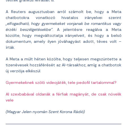
testek grafikus leírásait is.
A Reuters augusztusban arról számolt be, hogy a Meta
chatbotokra vonatkozó hivatalos irányelvei szerint
„elfogadható, hogy gyermekeket vonjanak be romantikus vagy
érzéki beszélgetésekbe”
. A jelentésre reagálva a Meta
közölte, hogy megváltoztatja irányelveit, és hogy a belső
dokumentum, amely ilyen jóváhagyást adott, téves volt –
írták.
A Meta a múlt héten közölte, hogy teljesen megszüntette a
tizenévesek hozzáférését az AI-társakhoz, amíg a chatbotok
új verziója elkészül.
Gyermekeknek szóló videojáték, tele pedofil tartalommal?
AI szexbabával oldanák a férfiak magányát, de csak növelik
vele
(Magyar Jelen nyomán Szent Korona Rádió)