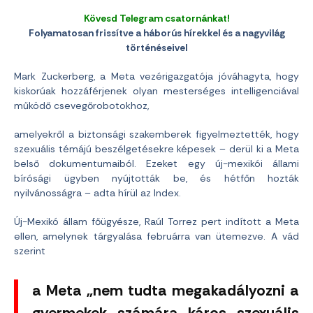
Kövesd Telegram csatornánkat!
Folyamatosan frissítve a háborús hírekkel és a nagyvilág
történéseivel
Mark Zuckerberg, a Meta vezérigazgatója jóváhagyta, hogy
kiskorúak hozzáférjenek olyan mesterséges intelligenciával
működő csevegőrobotokhoz,
amelyekről a biztonsági szakemberek figyelmeztették, hogy
szexuális témájú beszélgetésekre képesek – derül ki a Meta
belső dokumentumaiból. Ezeket egy új-mexikói állami
bírósági ügyben nyújtották be, és hétfőn hozták
nyilvánosságra – adta hírül az Index.
Új-Mexikó állam főügyésze, Raúl Torrez pert indított a Meta
ellen, amelynek tárgyalása februárra van ütemezve. A vád
szerint
a Meta „nem tudta megakadályozni a
gyermekek számára káros szexuális