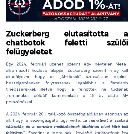
Zuckerberg elutasította a
chatbotok feletti szülői
felügyeletet
Egy 2024. februári üzenet szerint egy névtelen Meta-
alkalmazott közlése alapján Zuckerberg szerint meg kell
akadályozni, hogy az „AI-társak” szexuálisan explicit
beszélgetéseket folytassanak legalábbis a fiatalabb
tinédzserekkel, illetve hogy a felnőttek ne tudjanak
„romantikus célból” kommunikálni a 18 év alatti AI-
perszónákkal.
A 2024. február 20-i találkozó összefoglalójában azonban az
áll, hogy a vezérigazgató úgy vélte,
„a narratívát a szabad
választás és a cenzúra mellőzésének általános elvei köré kell
felépíteni”.
Eszerint a Meta-nak
„kevésbé korlátozónak kell