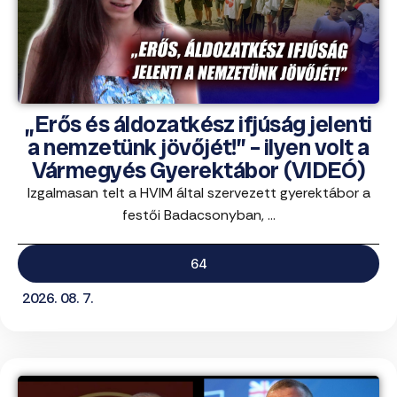
„Erős és áldozatkész ifjúság jelenti
a nemzetünk jövőjét!” – ilyen volt a
Vármegyés Gyerektábor (VIDEÓ)
Izgalmasan telt a HVIM által szervezett gyerektábor a
festői Badacsonyban, ...
64
2026. 08. 7.