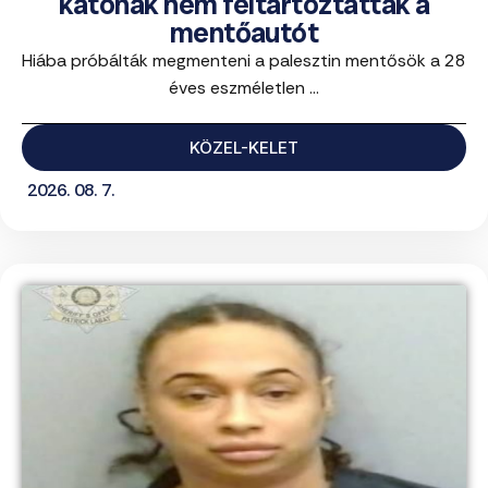
katonák nem feltartóztatták a
mentőautót
Hiába próbálták megmenteni a palesztin mentősök a 28
éves eszméletlen ...
KÖZEL-KELET
2026. 08. 7.