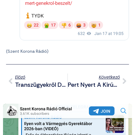
(Szent Korona Rádió)
Előző
Következő
Transzügyekről Dönt Az Amerikai Legfelsőbb Bíróság, Tagállami Szabályozás A Tét
Pert Nyert A Kirúgott LMBTQP-Lobbista Oktató A Pázmány Ellen