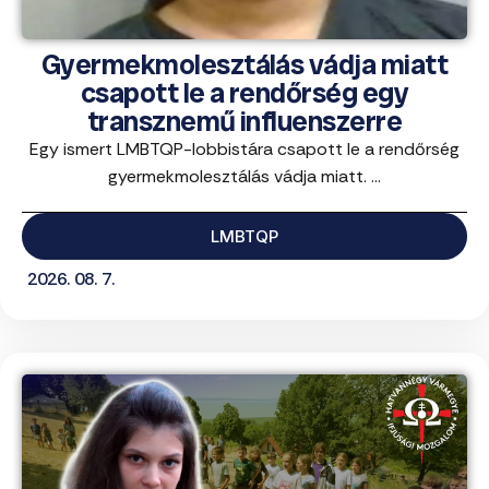
Gyermekmolesztálás vádja miatt
csapott le a rendőrség egy
transznemű influenszerre
Egy ismert LMBTQP-lobbistára csapott le a rendőrség
gyermekmolesztálás vádja miatt. ...
LMBTQP
2026. 08. 7.