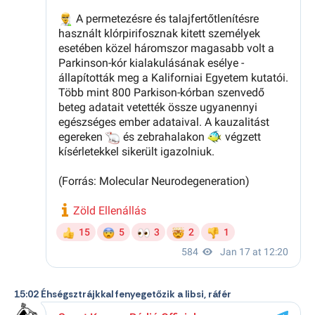
15:02 Éhségsztrájkkal fenyegetőzik a libsi, ráfér