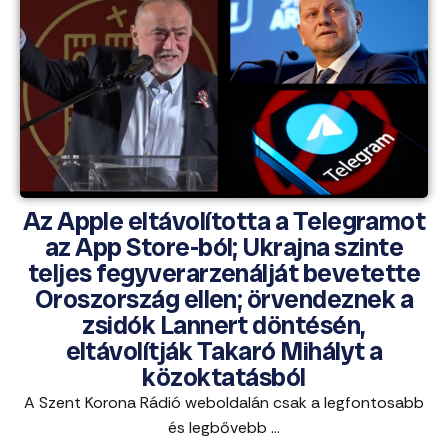
Az Apple eltávolította a Telegramot
az App Store-ból; Ukrajna szinte
teljes fegyverarzenálját bevetette
Oroszország ellen; örvendeznek a
zsidók Lannert döntésén,
eltávolítják Takaró Mihályt a
közoktatásból
A Szent Korona Rádió weboldalán csak a legfontosabb
és legbővebb ...