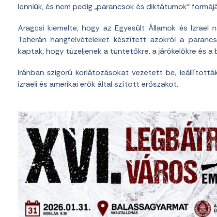
lenniük, és nem pedig „parancsok és diktátumok” formájáb
Aragcsi kiemelte, hogy az Egyesült Államok és Izrael
Teherán hangfelvételeket készített azokról a paran
kaptak, hogy tüzeljenek a tüntetőkre, a járókelőkre és a
Iránban szigorú korlátozásokat vezetett be, leállítot
izraeli és amerikai erők által szított erőszakot.