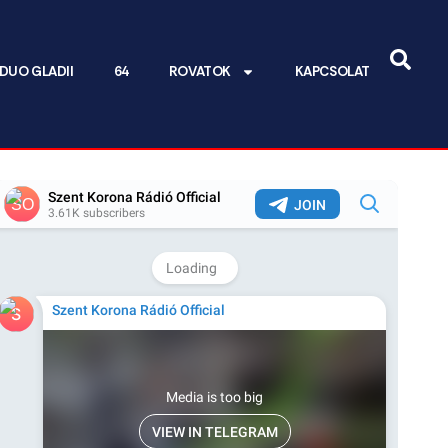
DUO GLADII
64
ROVATOK
KAPCSOLAT