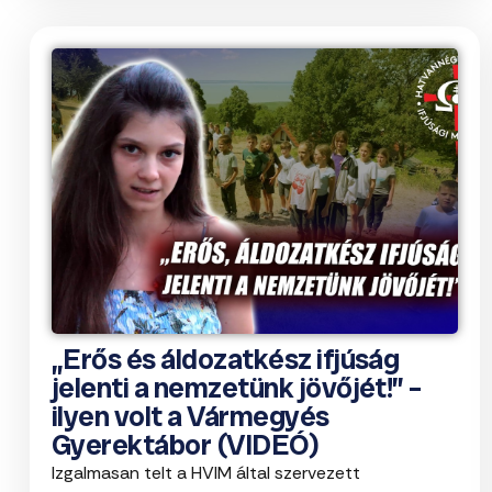
„Erős és áldozatkész ifjúság
jelenti a nemzetünk jövőjét!” –
ilyen volt a Vármegyés
Gyerektábor (VIDEÓ)
Izgalmasan telt a HVIM által szervezett