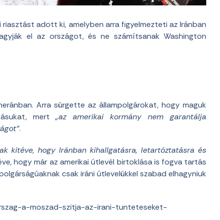
riasztást adott ki, amelyben arra figyelmezteti az Iránban
hagyják el az országot, és ne számítsanak Washington
eheránban. Arra sürgette az állampolgárokat, hogy maguk
zásukat, mert
„az amerikai kormány nem garantálja
zágot”
.
k kitéve, hogy Iránban kihallgatásra, letartóztatásra és
e, hogy már az amerikai útlevél birtoklása is fogva tartás
mpolgárságúaknak csak iráni útlevelükkel szabad elhagyniuk
rszag-a-moszad-szitja-az-irani-tunteteseket-