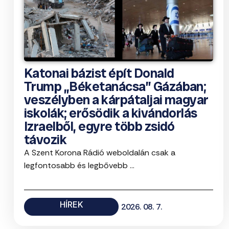
Katonai bázist épít Donald
Trump „Béketanácsa” Gázában;
veszélyben a kárpátaljai magyar
iskolák; erősödik a kivándorlás
Izraelből, egyre több zsidó
távozik
A Szent Korona Rádió weboldalán csak a
legfontosabb és legbővebb ...
HÍREK
2026. 08. 7.