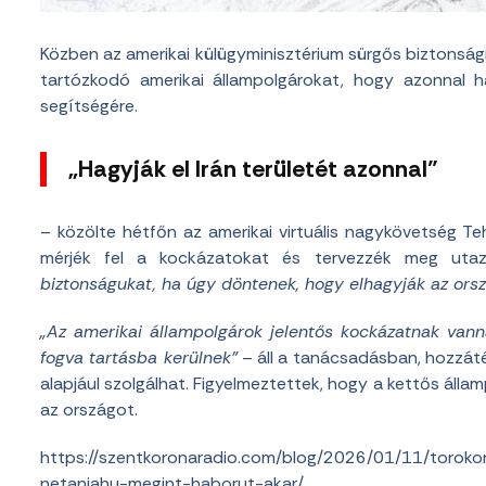
Közben az amerikai külügyminisztérium sürgős biztonsági 
tartózkodó amerikai állampolgárokat, hogy azonnal 
segítségére.
„Hagyják el Irán területét azonnal”
– közölte hétfőn az amerikai virtuális nagykövetség T
mérjék fel a kockázatokat és tervezzék meg uta
biztonságukat, ha úgy döntenek, hogy elhagyják az ors
„Az amerikai állampolgárok jelentős kockázatnak vanna
fogva tartásba kerülnek”
– áll a tanácsadásban, hozzátév
alapjául szolgálhat. Figyelmeztettek, hogy a kettős álla
az országot.
https://szentkoronaradio.com/blog/2026/01/11/toroko
netanjahu-megint-haborut-akar/