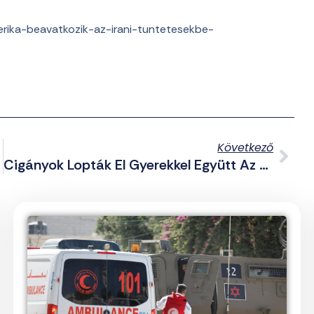
rika-beavatkozik-az-irani-tuntetesekbe-
Következő
mebaj
Cigányok Lopták El Gyerekkel Együtt Az Autót Szombathelyen