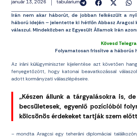
január 13, 2026
tabularium
Irán nem akar háborút, de jobban felkészült a nyílt
háború idején – jelentette ki hétfőn Abbasz Aragcsi 
válaszul. Mindeközben az Egyesült Államok Irán azonn
Kövesd Telegr
Folyamatosan frissítve a háborús h
Az iráni külügyminiszter kijelentése azt követően ha
fenyegetőzött, hogy katonai beavatkozással válaszo
adott kormányzati válaszlépéseire.
„Készen állunk a tárgyalásokra is, d
becsületesek, egyenlő pozícióból foly
kölcsönös érdekeket tartják szem előt
– mondta Aragcsi egy teheráni diplomáciai találkozón