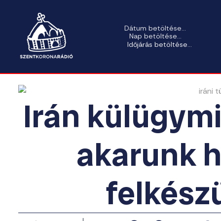
Dátum betöltése...
Nap betöltése...
Időjárás betöltése...
Irán külügym
akarunk h
felkész