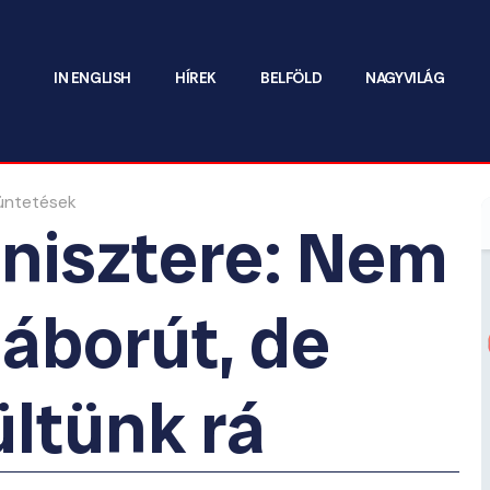
IN ENGLISH
HÍREK
BELFÖLD
NAGYVILÁG
inisztere: Nem
áborút, de
ültünk rá