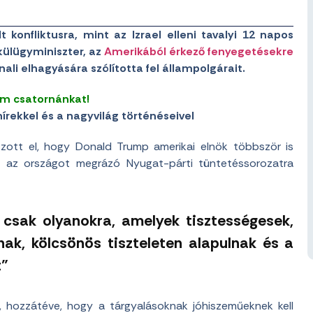
 konfliktusra, mint az Izrael elleni tavalyi 12 napos
külügyminiszter, az
Amerikából érkező fenyegetésekre
ali elhagyására szólította fel állampolgárait.
am csatornánkat!
írekkel és a nagyvilág történéseivel
ngzott el, hogy Donald Trump amerikai elnök többször is
l az országot megrázó Nyugat-párti tüntetéssorozatra
e csak olyanokra, amelyek tisztességesek,
nak, kölcsönös tiszteleten alapulnak és a
t”
, hozzátéve, hogy a tárgyalásoknak jóhiszeműeknek kell