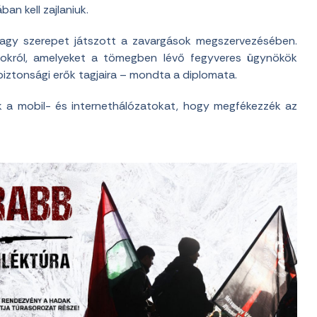
an kell zajlaniuk.
 nagy szerepet játszott a zavargások megszervezésében.
csokról, amelyeket a tömegben lévő fegyveres ügynökök
 biztonsági erők tagjaira – mondta a diplomata.
ták a mobil- és internethálózatokat, hogy megfékezzék az