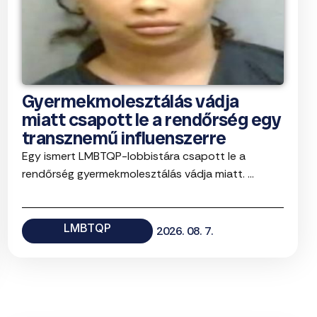
Gyermekmolesztálás vádja
miatt csapott le a rendőrség egy
transznemű influenszerre
Egy ismert LMBTQP-lobbistára csapott le a
rendőrség gyermekmolesztálás vádja miatt. ...
LMBTQP
2026. 08. 7.