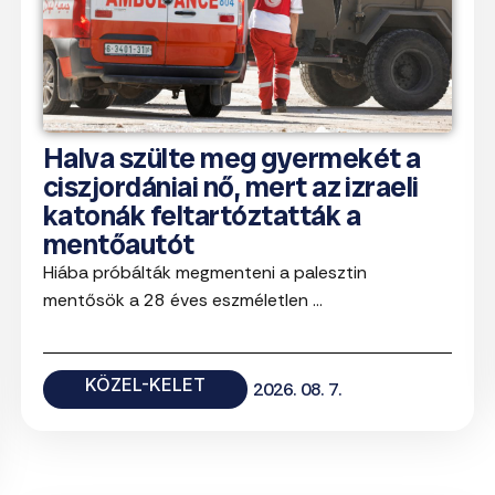
Halva szülte meg gyermekét a
ciszjordániai nő, mert az izraeli
katonák feltartóztatták a
mentőautót
Hiába próbálták megmenteni a palesztin
mentősök a 28 éves eszméletlen ...
KÖZEL-KELET
2026. 08. 7.