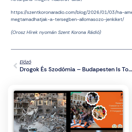
https://szentkoronaradio.com/blog/2026/01/03/ha-ame
megtamadhatjak-a-tersegben-allomasozo-jenkiket/
(Orosz Hírek nyomán Szent Korona Rádió)
Előző
Drogok És Szodómia – Budapesten Is Tombol A Chemsex El