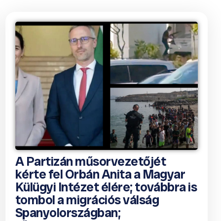
A Partizán műsorvezetőjét
kérte fel Orbán Anita a Magyar
Külügyi Intézet élére; továbbra is
tombol a migrációs válság
Spanyolországban;