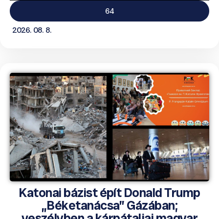
64
2026. 08. 8.
Katonai bázist épít Donald Trump
„Béketanácsa” Gázában;
veszélyben a kárpátaljai magyar