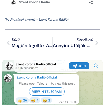
(Vadhajtások nyomán Szent Korona Rádió)
Előző
Következő
Megbírságolták A Hadházy-Féle, Ferences Papra Támadó Gumizebrás Csürhét
Annyira Utálják Madurót Venezuelában, Hogy Meglincselnék Az Amerikaiakat