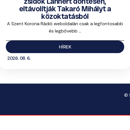
zsidók Lannert döntésén,
eltávolítják Takaró Mihályt a
közoktatásból
A Szent Korona Rádió weboldalán csak a legfontosabb
és legbővebb ...
HÍREK
2026. 08. 6.
© 