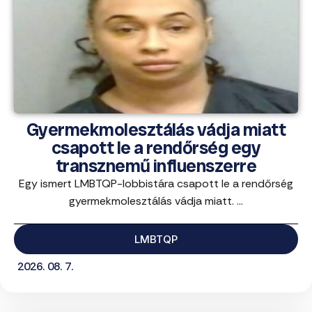
Gyermekmolesztálás vádja miatt
csapott le a rendőrség egy
transznemű influenszerre
Egy ismert LMBTQP-lobbistára csapott le a rendőrség
gyermekmolesztálás vádja miatt. ...
LMBTQP
2026. 08. 7.