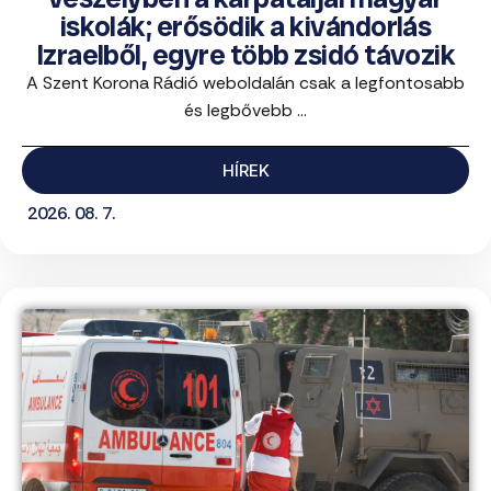
iskolák; erősödik a kivándorlás
Izraelből, egyre több zsidó távozik
A Szent Korona Rádió weboldalán csak a legfontosabb
és legbővebb ...
HÍREK
2026. 08. 7.