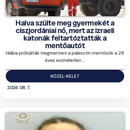
Halva szülte meg gyermekét a
ciszjordániai nő, mert az izraeli
katonák feltartóztatták a
mentőautót
Hiába próbálták megmenteni a palesztin mentősök a 28
éves eszméletlen ...
KÖZEL-KELET
2026. 08. 7.