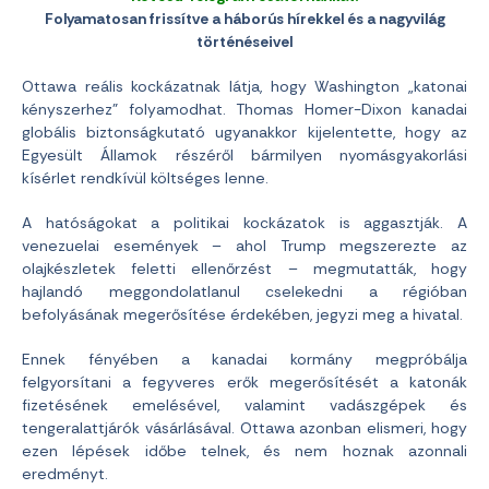
Folyamatosan frissítve a háborús hírekkel és a nagyvilág
történéseivel
Ottawa reális kockázatnak látja, hogy Washington „katonai
kényszerhez” folyamodhat. Thomas Homer-Dixon kanadai
globális biztonságkutató ugyanakkor kijelentette, hogy az
Egyesült Államok részéről bármilyen nyomásgyakorlási
kísérlet rendkívül költséges lenne.
A hatóságokat a politikai kockázatok is aggasztják. A
venezuelai események – ahol Trump megszerezte az
olajkészletek feletti ellenőrzést – megmutatták, hogy
hajlandó meggondolatlanul cselekedni a régióban
befolyásának megerősítése érdekében, jegyzi meg a hivatal.
Ennek fényében a kanadai kormány megpróbálja
felgyorsítani a fegyveres erők megerősítését a katonák
fizetésének emelésével, valamint vadászgépek és
tengeralattjárók vásárlásával. Ottawa azonban elismeri, hogy
ezen lépések időbe telnek, és nem hoznak azonnali
eredményt.