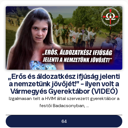
„Erős és áldozatkész ifjúság jelenti
a nemzetünk jövőjét!” – ilyen volt a
Vármegyés Gyerektábor (VIDEÓ)
Izgalmasan telt a HVIM által szervezett gyerektábor a
festői Badacsonyban, ...
64