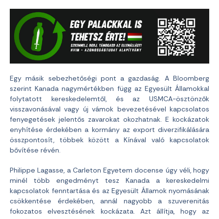
Egy másik sebezhetőségi pont a gazdaság. A Bloomberg
szerint Kanada nagymértékben függ az Egyesült Államokkal
folytatott kereskedelemtől, és az USMCA-ösztönzők
visszavonásával vagy új vámok bevezetésével kapcsolatos
fenyegetések jelentős zavarokat okozhatnak. E kockázatok
enyhítése érdekében a kormány az export diverzifikálására
összpontosít, többek között a Kínával való kapcsolatok
bővítése révén.
Philippe Lagasse, a Carleton Egyetem docense úgy véli, hogy
minél több engedményt tesz Kanada a kereskedelmi
kapcsolatok fenntartása és az Egyesült Államok nyomásának
csökkentése érdekében, annál nagyobb a szuverenitás
fokozatos elvesztésének kockázata. Azt állítja, hogy az