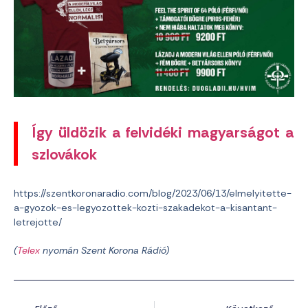
Így üldözik a felvidéki magyarságot a
szlovákok
https://szentkoronaradio.com/blog/2023/06/13/elmelyitette-
a-gyozok-es-legyozottek-kozti-szakadekot-a-kisantant-
letrejotte/
(
Telex
nyomán Szent Korona Rádió)