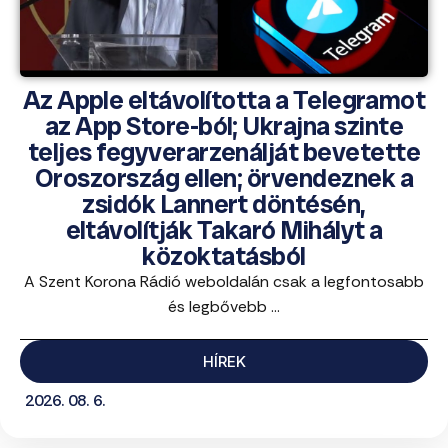
Az Apple eltávolította a Telegramot
az App Store-ból; Ukrajna szinte
teljes fegyverarzenálját bevetette
Oroszország ellen; örvendeznek a
zsidók Lannert döntésén,
eltávolítják Takaró Mihályt a
közoktatásból
A Szent Korona Rádió weboldalán csak a legfontosabb
és legbővebb ...
HÍREK
2026. 08. 6.