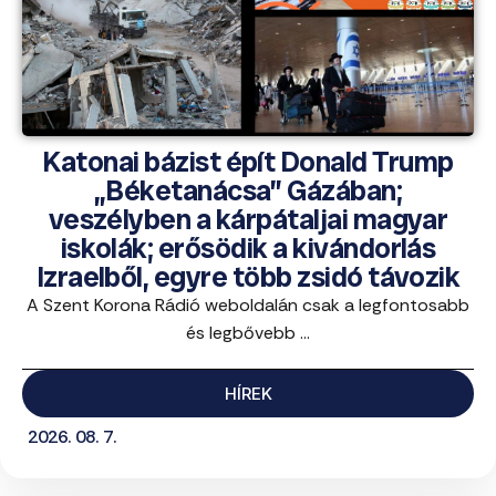
Katonai bázist épít Donald Trump
„Béketanácsa” Gázában;
veszélyben a kárpátaljai magyar
iskolák; erősödik a kivándorlás
Izraelből, egyre több zsidó távozik
A Szent Korona Rádió weboldalán csak a legfontosabb
és legbővebb ...
HÍREK
2026. 08. 7.