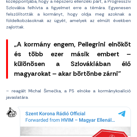
középpontjába, hogy a népszerű ellenzéki párt, a Progresszív
Szlovákia felhívta a figyelmet erre a témára. Egyenesen
felszólították a kormányt, hogy oldja meg azoknak a
földelkobzásoknak az ügyét, amelyek az elmúlt években
zajlottak.
„A kormány engem, Pellegrini elnököt
és több ezer másik embert –
különösen a Szlovákiában élő
magyarokat – akar börtönbe zárni”
– reagált Michal Šimečka, a PS elnöke a kormánykoalíció
javaslatára.