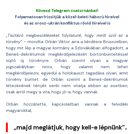
Kövesd Telegram csatornánkat!
Folyamatosan frissítjük a közel-keleti háború híreivel
és az orosz-ukrán konfliktus rövid híreivel is
„
Tisztázó megbeszéléseket folytatunk, hogy miről szól ez a
törvény
” – mondta Orbán Viktor arra a kérdésre Brüsszelben,
hogy mit lép a magyar kormány a Szlovákiában elfogadott, a
Beneš-dekrétumok megkérdőjelezését börtönbüntetéssel
sújtó új törvényre. Orbán szerint olyan a magyar
jogszabályban nincs, hogy valamit nem lehet
megkérdőjelezni, egyedül a holokauszt tagadása olyan, amit
törvény büntet: de Orbán szerint a Beneš-dekrétumok
létezésének tényét senki nem vitatja ebben az esetben,
csak arról megy a vita, hogy jó-e, hogy vannak.
Orbán hozzátette, kapcsolatban vannak a felvidéki
magyarokkal,
„majd meglátjuk, hogy kell-e lépnünk”.