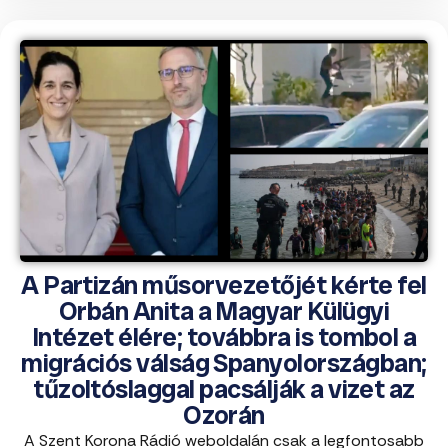
A Partizán műsorvezetőjét kérte fel
Orbán Anita a Magyar Külügyi
Intézet élére; továbbra is tombol a
migrációs válság Spanyolországban;
tűzoltóslaggal pacsálják a vizet az
Ozorán
A Szent Korona Rádió weboldalán csak a legfontosabb