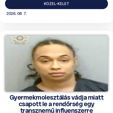
KÖZEL-KELET
2026. 08. 7.
Gyermekmolesztálás vádja miatt
csapott le a rendőrség egy
transznemű influenszerre