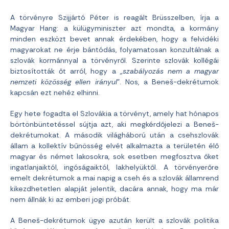
A törvényre Szijjártó Péter is reagált Brüsszelben, írja a
Magyar Hang: a külügyminiszter azt mondta, a kormány
minden eszközt bevet annak érdekében, hogy a felvidéki
magyarokat ne érje bántódás, folyamatosan konzultálnak a
szlovák kormánnyal a törvényről. Szerinte szlovák kollégái
biztosították őt arról, hogy a „
szabályozás nem a magyar
nemzeti közösség ellen irányul
”. Nos, a Beneš-dekrétumok
kapcsán ezt nehéz elhinni.
Egy hete fogadta el Szlovákia a törvényt, amely hat hónapos
börtönbüntetéssel sújtja azt, aki megkérdőjelezi a Beneš-
dekrétumokat. A második világháború után a csehszlovák
állam a kollektív bűnösség elvét alkalmazta a területén élő
magyar és német lakosokra, sok esetben megfosztva őket
ingatlanjaiktól, ingóságaiktól, lakhelyüktől. A törvényerőre
emelt dekrétumok a mai napig a cseh és a szlovák államrend
kikezdhetetlen alapját jelentik, dacára annak, hogy ma már
nem állnák ki az emberi jogi próbát.
A Beneš-dekrétumok ügye azután került a szlovák politika