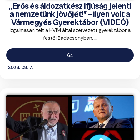
„Erős és áldozatkész ifjúság jelenti
a nemzetünk jövőjét!” – ilyen volt a
Vármegyés Gyerektábor (VIDEÓ)
Izgalmasan telt a HVIM által szervezett gyerektábor a
festői Badacsonyban, ...
64
2026. 08. 7.