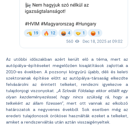
Az utóbbi időszakban azért került elő a téma, mert az
autópálya-építéseket megelőzően kisajátítások zajlottak a
2010-es években. A pozsonyi körgyűrű újabb, déli és keleti
szektorainak építése előtt az autópálya-társaság elkezdte
felvásárolni az érintett telkeket, rendezni igyekezve a
tulajdonjogi viszonyokat. „
A Szlovák Földalap ekkor előállt egy
olyan kezdeményezéssel, hogy nincs szükség rá, hogy a
telkekért az állam fizessen
”, mert ott vannak az elkobzó
határozatok a negyvenes évekből. Sok esetben még az
eredeti tulajdonosok örökösei használták ezeket a telkeket,
amiket a rendszerváltás után aztán visszaigényeltek.