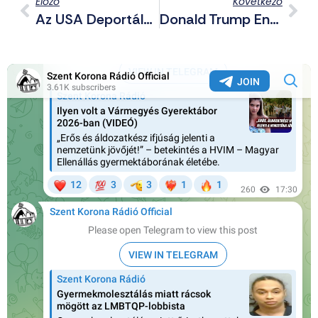
Előző
Következő
Az USA Deportálni Akarja Kínába A Férfit, Aki Dokumentálta A „nem Létező” Ujgur Átnevelő Táborokat
Donald Trump Enyhített A Fű Tilalmán, A Republikánusok Felháborodására