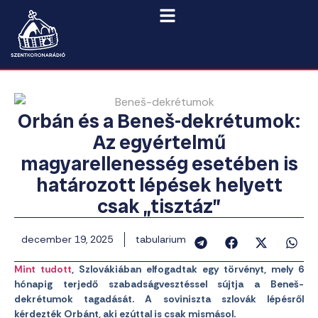
Orbán és a Beneš-dekrétumok:
Az egyértelmű
magyarellenesség esetében is
határozott lépések helyett
csak „tisztáz”
december 19, 2025
tabularium
Mint tudott
, Szlovákiában elfogadtak egy törvényt, mely 6
hónapig terjedő szabadságvesztéssel sújtja a Beneš-
dekrétumok tagadását. A soviniszta szlovák lépésről
kérdezték Orbánt, aki ezúttal is csak mismásol.