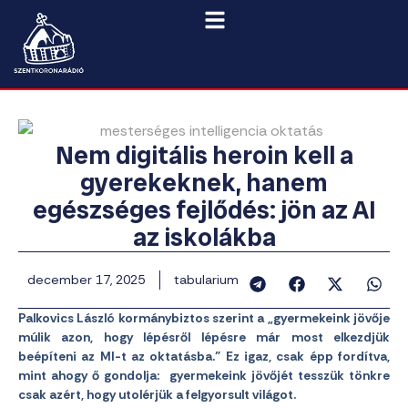
Nem digitális heroin kell a
gyerekeknek, hanem
egészséges fejlődés: jön az AI
az iskolákba
december 17, 2025
tabularium
Palkovics László kormánybiztos szerint a „gyermekeink jövője
múlik azon, hogy lépésről lépésre már most elkezdjük
beépíteni az MI-t az oktatásba.” Ez igaz, csak épp fordítva,
mint ahogy ő gondolja: gyermekeink jövőjét tesszük tönkre
csak azért, hogy utolérjük a felgyorsult világot.