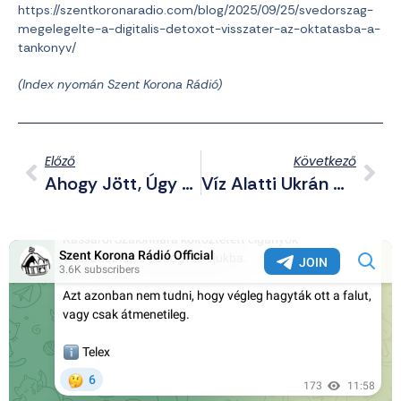
https://szentkoronaradio.com/blog/2025/09/25/svedorszag-
megelegelte-a-digitalis-detoxot-visszater-az-oktatasba-a-
tankonyv/
(Index nyomán Szent Korona Rádió)
Előző
Következő
Ahogy Jött, Úgy Ment: Egy Hétig Bírta A Szőlő Utca Új Kinevezett Igazgatója
Víz Alatti Ukrán Drónok Megsemmisítettek Egy Orosz Tengeralattjárót, Ismét Instragramon A HVIM, Eltemették Vitéz Marton Lajost – Telegram Posztjaink (2025.12.17.)