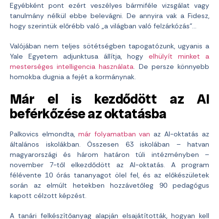
Egyébként pont ezért veszélyes bármiféle vizsgálat vagy
tanulmány nélkül ebbe belevágni. De annyira vak a Fidesz,
hogy szerintük előrébb való „a világban való felzárkózás”…
Valójában nem teljes sötétségben tapogatózunk, ugyanis a
Yale Egyetem adjunktusa állítja, hogy
elhülyít minket a
mesterséges intelligencia használata
. De persze könnyebb
homokba dugnia a fejét a kormánynak.
Már el is kezdődött az AI
beférkőzése az oktatásba
Palkovics elmondta,
már folyamatban van
az AI-oktatás az
általános iskolákban. Összesen 63 iskolában – hatvan
magyarországi és három határon túli intézményben –
november 7-től elkezdődött az AI-oktatás. A program
félévente 10 órás tananyagot ölel fel, és az előkészületek
során az elmúlt hetekben hozzávetőleg 90 pedagógus
kapott célzott képzést.
A tanári felkészítőanyag alapján elsajátították, hogyan kell