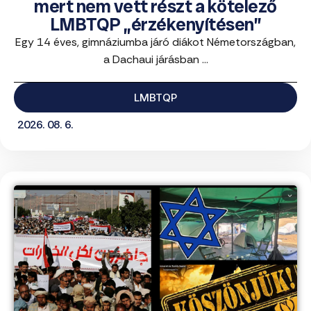
mert nem vett részt a kötelező
LMBTQP „érzékenyítésen”
Egy 14 éves, gimnáziumba járó diákot Németországban,
a Dachaui járásban ...
LMBTQP
2026. 08. 6.