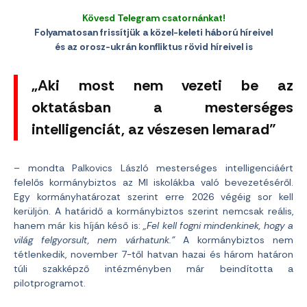
Kövesd Telegram csatornánkat!
Folyamatosan frissítjük a közel-keleti háború híreivel
és az orosz-ukrán konfliktus rövid híreivel is
„Aki most nem vezeti be az
oktatásban a mesterséges
intelligenciát, az vészesen lemarad”
– mondta Palkovics László mesterséges intelligenciáért
felelős kormánybiztos az MI iskolákba való bevezetéséről.
Egy kormányhatározat szerint erre 2026 végéig sor kell
kerüljön. A határidő a kormánybiztos szerint nemcsak reális,
hanem már kis híján késő is:
„Fel kell fogni mindenkinek, hogy a
világ felgyorsult, nem várhatunk.”
A kormánybiztos nem
tétlenkedik, november 7-től hatvan hazai és három határon
túli szakképző intézményben már beindította a
pilotprogramot.