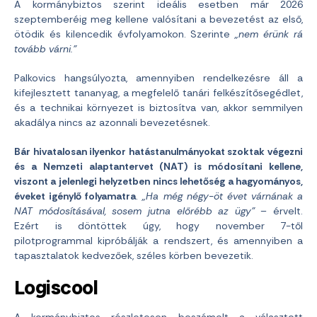
A kormánybiztos szerint ideális esetben már 2026
szeptemberéig meg kellene valósítani a bevezetést az első,
ötödik és kilencedik évfolyamokon. Szerinte
„nem érünk rá
tovább várni.”
Palkovics hangsúlyozta, amennyiben rendelkezésre áll a
kifejlesztett tananyag, a megfelelő tanári felkészítősegédlet,
és a technikai környezet is biztosítva van, akkor semmilyen
akadálya nincs az azonnali bevezetésnek.
Bár hivatalosan ilyenkor hatástanulmányokat szoktak végezni
és a Nemzeti alaptantervet (NAT) is módosítani kellene,
viszont a jelenlegi helyzetben nincs lehetőség a hagyományos,
éveket igénylő folyamatra
.
„Ha még négy-öt évet várnának a
NAT módosításával, sosem jutna előrébb az ügy”
– érvelt.
Ezért is döntöttek úgy, hogy november 7-től
pilotprogrammal kipróbálják a rendszert, és amennyiben a
tapasztalatok kedvezőek, széles körben bevezetik.
Logiscool
A kormánybiztos részletesen beszámolt a választott