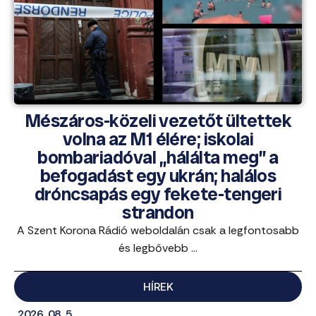
Mészáros-közeli vezetőt ültettek
volna az M1 élére; iskolai
bombariadóval „hálálta meg” a
befogadást egy ukrán; halálos
dróncsapás egy fekete-tengeri
strandon
A Szent Korona Rádió weboldalán csak a legfontosabb
és legbővebb ...
HÍREK
2026. 08. 5.