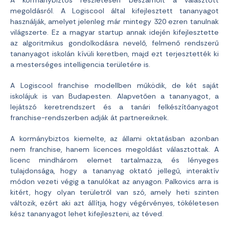
megoldásról. A Logiscool által kifejlesztett tananyagot
használják, amelyet jelenleg már mintegy 320 ezren tanulnak
világszerte. Ez a magyar startup annak idején kifejlesztette
az algoritmikus gondolkodásra nevelő, felmenő rendszerű
tananyagot iskolán kívüli keretben, majd ezt terjesztették ki
a mesterséges intelligencia területére is.
A Logiscool franchise modellben működik, de két saját
iskolájuk is van Budapesten. Alapvetően a tananyagot, a
lejátszó keretrendszert és a tanári felkészítőanyagot
franchise-rendszerben adják át partnereiknek.
A kormánybiztos kiemelte, az állami oktatásban azonban
nem franchise, hanem licences megoldást választottak. A
licenc mindhárom elemet tartalmazza, és lényeges
tulajdonsága, hogy a tananyag oktató jellegű, interaktív
módon vezeti végig a tanulókat az anyagon. Palkovics arra is
kitért, hogy olyan területről van szó, amely heti szinten
változik, ezért aki azt állítja, hogy végérvényes, tökéletesen
kész tananyagot lehet kifejleszteni, az téved.