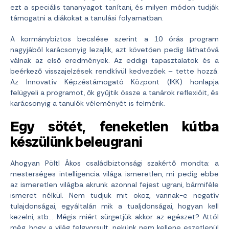
ezt a speciális tananyagot tanítani, és milyen módon tudják
támogatni a diákokat a tanulási folyamatban.
A kormánybiztos becslése szerint a 10 órás program
nagyjából karácsonyig lezajlik, azt követően pedig láthatóvá
válnak az első eredmények. Az eddigi tapasztalatok és a
beérkező visszajelzések rendkívül kedvezőek – tette hozzá.
Az Innovatív Képzéstámogató Központ (IKK) honlapja
felügyeli a programot, ők gyűjtik össze a tanárok reflexióit, és
karácsonyig a tanulók véleményét is felmérik.
Egy sötét, feneketlen kútba
készülünk beleugrani
Ahogyan Pöltl Ákos családbiztonsági szakértő mondta: a
mesterséges intelligencia világa ismeretlen, mi pedig ebbe
az ismeretlen világba akrunk azonnal fejest ugrani, bármiféle
ismeret nélkül. Nem tudjuk mit okoz, vannak-e negatív
tulajdonságai, egyáltalán mik a tualjdonságai, hogyan kell
kezelni, stb… Mégis miért sürgetjük akkor az egészet? Attól
még, hogy a világ felgyorsult, nekünk nem kellene eszetlenül