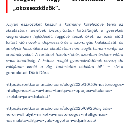
„okoseszközök”.
„Olyan eszközöket készül a kormány kötelezővé tenni az
oktatásban, amelyek bizonyítottan hátráltatják a gyerekek
idegrendszeri fejlődését, függővé teszik őket, az ezek előtt
töltött idő növeli a depresszió és a szorongás kialakulását, és
amelyek használata az oktatásban nem segíti, hanem rontja az
eredményeket. A történet fekete-fehér, azonban érdemi vitára
sincs lehetőség. A Fidesz magát gyermekvédőnek nevezi, de
valójában ismét a Big Tech-lobbi oldalára áll.”
– zárta
gondolatait Dúró Dóra.
https://szentkoronaradio.com/blog/2025/10/30/mesterseges-
intelligencia-laz-ai-tanar-tanitja-az-eperjesi-altalanos-
iskolaba-jaro-diakokat/
https://szentkoronaradio.com/blog/2025/09/23/digitalis-
heroin-elhulyit-minket-a-mesterseges-intelligencia-
hasznalata-allitja-a-yale-egyetem-adjunktusa/