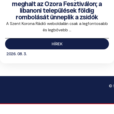
meghalt az Ozora Fesztiválon; a
libanoni települések földig
rombolását ünneplik a zsidók
A Szent Korona Rádió weboldalán csak a legfontosabb
és legbővebb ...
HÍREK
2026. 08. 3.
© 