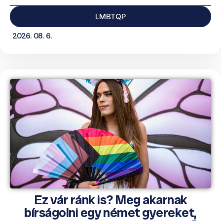
LMBTQP
2026. 08. 6.
Ez vár ránk is? Meg akarnak
bírságolni egy német gyereket,