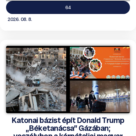
64
2026. 08. 8.
Katonai bázist épít Donald Trump
„Béketanácsa” Gázában;