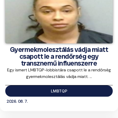
Gyermekmolesztálás vádja miatt
csapott le a rendőrség egy
transznemű influenszerre
Egy ismert LMBTQP-lobbistára csapott le a rendőrség
gyermekmolesztálás vádja miatt. ...
LMBTQP
2026. 08. 7.