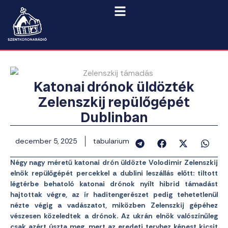
Katonai drónok üldözték
Zelenszkij repülőgépét
Dublinban
december 5, 2025
tabularium
Négy nagy méretű katonai drón üldözte Volodimir Zelenszkij
elnök repülőgépét percekkel a dublini leszállás előtt: tiltott
légtérbe behatoló katonai drónok nyílt hibrid támadást
hajtottak végre, az ír haditengerészet pedig tehetetlenül
nézte végig a vadászatot, miközben Zelenszkij gépéhez
vészesen közeledtek a drónok. Az ukrán elnök valószínűleg
csak azért úszta meg, mert az eredeti tervhez képest kicsit