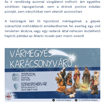
Az ír rendőrség azonnal vizsgálatot indított, ám egyelőre
sötétben tapogatóznak: sem a drónok pontos indulási
pontját, sem irányítóikat nem sikerült azonosítani.
A hatóságok két fő hipotézist mérlegelnek: a gépek
szárazföldi indítóállásról emelkedhettek fel, esetleg egy civil
területen álcázva, vagy egy radarok által nehezen észlelhető
hajóról, például az Atlanti-óceán part menti vizeiről.