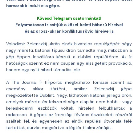
hamarabb indult el a gépe.
Kövesd Telegram csatornánkat!
Folyamatosan frissítjük a közel-keleti háború híreivel
és az orosz-ukrán konfliktus rövid híreivel is
Volodimir Zelenszkij ukrán elnök hivatalos repülőgépét négy
nagy méretű, katonai típusú drón támadta meg, miközben a
gép éppen leszállásra készült a dublini repülőtéren. Az ír
hatóságok szerint ez nem csupán egy elszigetelt provokáció,
hanem egy nyílt hibrid támadás jele.
A The Journal ír hírportál megbízható forrásai szerint az
esemény akkor történt, amikor Zelenszkij gépe
megközelítette Dublint. Négy, láthatóan katonai jellegű drón,
amelyek mérete és felszereltsége alapján nem hobbi- vagy
kereskedelmi eszközök voltak, hirtelen felbukkantak a
radarokon. A gépek az írországi főváros északkeleti részéről
szálltak fel, és egyenesen az elnök repülési útvonala felé
tartottak, durván megsértve a légtér tilalmi zónáját.