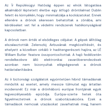
Az Ír Repülésügyi Hatóság éppen az elnök látogatása
alkalmából léptetett életbe egy átfogó dróntilalmat Dublin
felett és környékén, hogy minimalizálja a kockázatokat. Ennek
ellenére a drónok sikeresen behatoltak a zónába, ami
kérdéseket vet fel a védelmi rendszerek hatékonyságával
kapcsolatban.
A drónok nem érték el elsődleges céljukat. A gépek állítólag
elszalasztották Zelenszkij Airbusának megközelítését, és
ehelyett a közelben cirkáló ír haditengerészeti hajóra, az LÉ
William Butler Yeatsre összpontosítottak. A hajó fedélzetén
rendelkezésre álló elektronikai zavaróberendezések
azonban nem bizonyultak elégségesnek a drónok
hatástalanítására.
Az ír biztonsági szolgálatok egyöntetűen hibrid támadásnak
minősítik az esetet, amely messze túlmutat egy ártatlan
incidensnél. Ez már a drónháború európai frontjának egyik
legveszélyesebb epizódja. Európa-szerte hetek óta
figyelmeztetnek a drónok szabotázsakcióira. Ezek a
támadások nemcsak utazásokat zavarhatnak meg, hanem