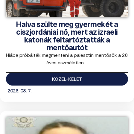
Halva szülte meg gyermekét a
ciszjordániai nő, mert az izraeli
katonák feltartóztatták a
mentőautót
Hiába próbálták megmenteni a palesztin mentősök a 28
éves eszméletlen ...
KÖZEL-KELET
2026. 08. 7.