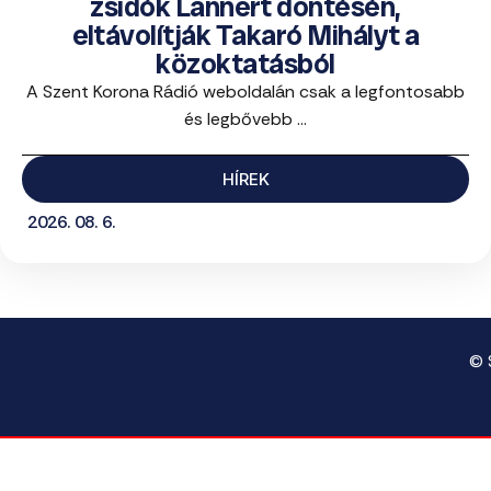
zsidók Lannert döntésén,
eltávolítják Takaró Mihályt a
közoktatásból
A Szent Korona Rádió weboldalán csak a legfontosabb
és legbővebb ...
HÍREK
2026. 08. 6.
© 