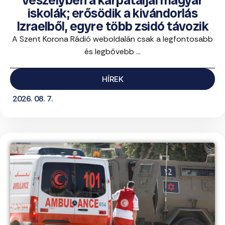
veszélyben a kárpátaljai magyar
iskolák; erősödik a kivándorlás
Izraelből, egyre több zsidó távozik
A Szent Korona Rádió weboldalán csak a legfontosabb
és legbővebb ...
HÍREK
2026. 08. 7.