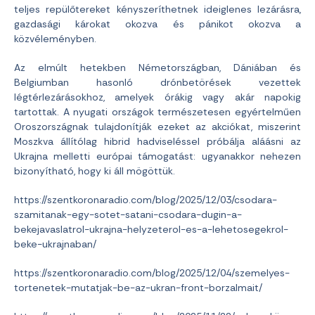
teljes repülőtereket kényszeríthetnek ideiglenes lezárásra,
gazdasági károkat okozva és pánikot okozva a
közvéleményben.
Az elmúlt hetekben Németországban, Dániában és
Belgiumban hasonló drónbetörések vezettek
légtérlezárásokhoz, amelyek órákig vagy akár napokig
tartottak. A nyugati országok természetesen egyértelműen
Oroszországnak tulajdonítják ezeket az akciókat, miszerint
Moszkva állítólag hibrid hadviseléssel próbálja aláásni az
Ukrajna melletti európai támogatást: ugyanakkor nehezen
bizonyítható, hogy ki áll mögöttük.
https://szentkoronaradio.com/blog/2025/12/03/csodara-
szamitanak-egy-sotet-satani-csodara-dugin-a-
bekejavaslatrol-ukrajna-helyzeterol-es-a-lehetosegekrol-
beke-ukrajnaban/
https://szentkoronaradio.com/blog/2025/12/04/szemelyes-
tortenetek-mutatjak-be-az-ukran-front-borzalmait/