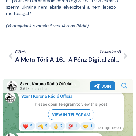
https://szentkoronaradio.com/blog/2025/11/22/zelenszkij-
szerint-ukrajna-nem-akarja-elvesziteni-a-nem-letezo-
meltosagat/
(Vadhajtások nyomán Szent Korona Rádió)
Előző
Következő
A Meta Törli A 16 Év Alattiak Fiókjait Ausztráliában – Kezdetét Vette A Fiatalok Mentális Egészségének Védelme
A Pénz Digitalizálása Fegyverként Használható – Letiltották Az AfD Számláit