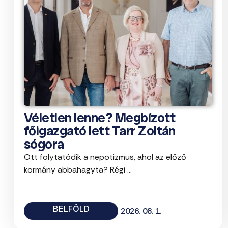
Véletlen lenne? Megbízott
főigazgató lett Tarr Zoltán
sógora
Ott folytatódik a nepotizmus, ahol az előző
kormány abbahagyta? Régi ...
BELFÖLD
2026. 08. 1.