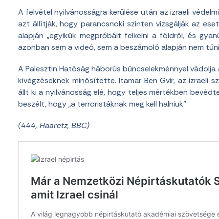
A felvétel nyilvánosságra kerülése után az izraeli véde
azt állítják, hogy parancsnoki szinten vizsgálják az ese
alapján „egyikük megpróbált felkelni a földről, és gy
azonban sem a videó, sem a beszámoló alapján nem tűni
A Palesztin Hatóság háborús bűncselekménnyel vádolja az 
kivégzéseknek minősítette. Itamar Ben Gvir, az izraeli
állt ki a nyilvánosság elé, hogy teljes mértékben bevédte
beszélt, hogy „a terroristáknak meg kell halniuk”.
(444, Haaretz, BBC)