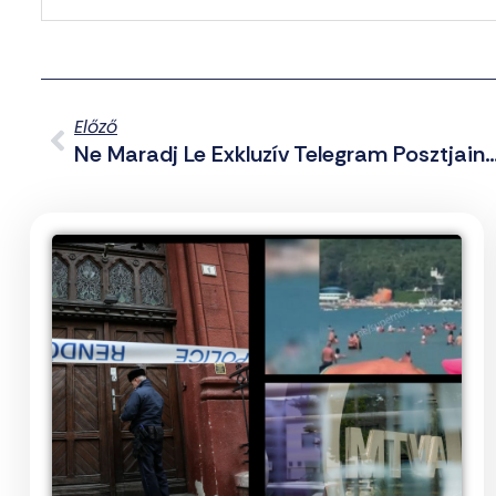
Előző
Ne Maradj Le Exkluzív Telegram Posztjainkról Sem! – Összefoglaló A Csatornáról Hábo