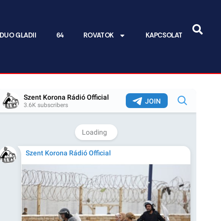
DUO GLADII
64
ROVATOK
KAPCSOLAT