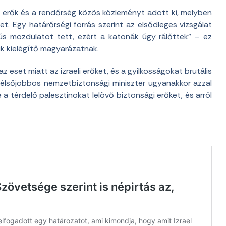
lmi erők és a rendőrség közös közleményt adott ki, melyben
tet. Egy határőrségi forrás szerint az elsődleges vizsgálat
anús mozdulatot tett, ezért a katonák úgy rálőttek” – ez
k kielégítő magyarázatnak.
eset miatt az izraeli erőket, és a gyilkosságokat brutális
 szélsőjobbos nemzetbiztonsági miniszter ugyanakkor azzal
 a térdelő palesztinokat lelövő biztonsági erőket, és arról