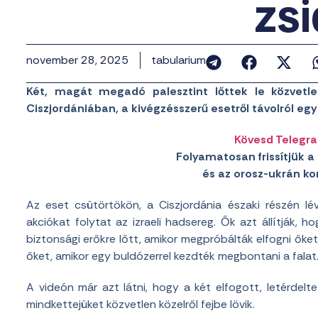
zs
november 28, 2025
tabularium
Két, magát megadó palesztint lőttek le közvetle
Ciszjordániában, a kivégzésszerű esetről távolról egy
Kövesd Telegr
Folyamatosan frissítjük a 
és az orosz-ukrán konf
Az eset csütörtökön, a Ciszjordánia északi részén lé
akciókat folytat az izraeli hadsereg. Ők azt állítják,
biztonsági erőkre lőtt, amikor megpróbálták elfogni őket
őket, amikor egy buldózerrel kezdték megbontani a falat
A videón már azt látni, hogy a két elfogott, letérdeltet
mindkettejüket közvetlen közelről fejbe lövik.