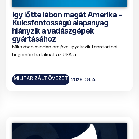
Így lőtte lábon magát Amerika –
Kulcsfontosságú alapanyag
hiányzik a vadászgépek
gyártásához
Miközben minden erejével igyekszik fenntartani
hegemón hatalmát az USA a ...
MILITARIZÁLT ÖVEZET
2026. 08. 4.