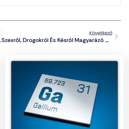
Következő
rús Hírekkel (2025.11.27.)
Szexről, Drogokról És Késről Magyarázó MI-Plüssmacit Dobott A Piacra Egy Szingapúri Cég