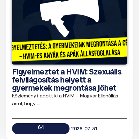
Figyelmeztet a HVIM: Szexuális
felvilágosítás helyett a
gyermekek megrontása jöhet
Közleményt adott ki a HVIM – Magyar Ellenállás
arról, hogy ...
64
2026. 07. 31.