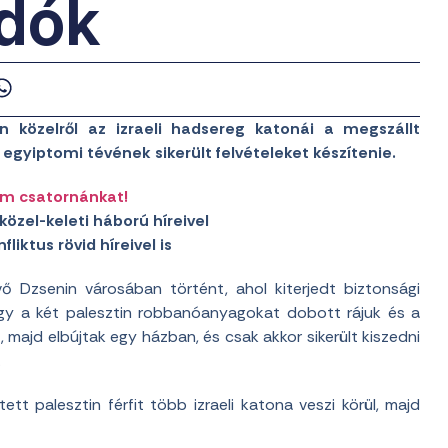
idók
n közelről az izraeli hadsereg katonái a megszállt
 egyiptomi tévének sikerült felvételeket készítenie.
am csatornánkat!
közel-keleti háború híreivel
liktus rövid híreivel is
vő Dzsenin városában történt, ahol kiterjedt biztonsági
 hogy a két palesztin robbanóanyagokat dobott rájuk és a
, majd elbújtak egy házban, és csak akkor sikerült kiszedni
.
ett palesztin férfit több izraeli katona veszi körül, majd