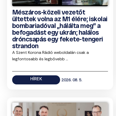
Mészáros-közeli vezetőt
ültettek volna az M1 élére; iskolai
bombariadóval „hálálta meg” a
befogadást egy ukrán; halálos
dróncsapás egy fekete-tengeri
strandon
A Szent Korona Rádió weboldalán csak a
legfontosabb és legbővebb ...
HÍREK
2026. 08. 5.