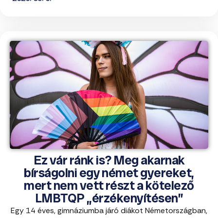
Ez vár ránk is? Meg akarnak
bírságolni egy német gyereket,
mert nem vett részt a kötelező
LMBTQP „érzékenyítésen”
Egy 14 éves, gimnáziumba járó diákot Németországban,