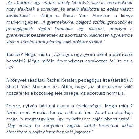
„Az abortusz egy eszköz, amely lehetővé teszi az embereknek,
hogy alakítsák a sorsukat, és amely alakította az egész világot
körülöttünk”
– állítja a Shout Your Abortion a könyv
marketingjében.
„A gyermekekkel dolgozó szülők, gondozók és
pedagógusok régóta keresnek egy eszközt, amellyel a
gyerekekkel beszélhetnek az abortuszról, különösen figyelembe
véve a kérdés körül jelenleg zajló politikai vitákat.”
Tessék? Mégis mióta szükséges egy gyermekkel a politikáról
beszélni? Mégis miféle érvrendszert sorakoztat fel itt ez a
nő?
A könyvet ráadásul Rachel Kessler, pedagógus írta (társíró). A
Shout Your Abortion azt állítja, hogy „az abortuszhoz való
hozzáférés a közösség felelőssége. Az abortusz normális.”
Persze, nyilván hárítani akarja a felelősséget. Mégis miért?
Azért, mert Amelia Bonow, a Shout Your Abortion alapítója
maga is magzatgyilkos. Így nyilatkozott saját abortuszáról:
„Úgy érzem, ha kénytelen vagyok életet teremteni, akkor
elveszítem a saját életemhez való jogomat.”