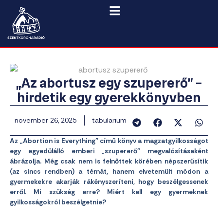
„Az abortusz egy szupererő” –
hirdetik egy gyerekkönyvben
november 26, 2025
tabularium
Az „Abortion is Everything” című könyv a magzatgyilkosságot
egy egyedülálló emberi „szupererő” megvalósításaként
ábrázolja. Még csak nem is felnőttek körében népszerűsítik
(az sincs rendben) a témát, hanem elvetemült módon a
gyermekekre akarják rákényszeríteni, hogy beszélgessenek
erről. Mi szükség erre? Miért kell egy gyermeknek
gyilkosságokról beszélgetnie?