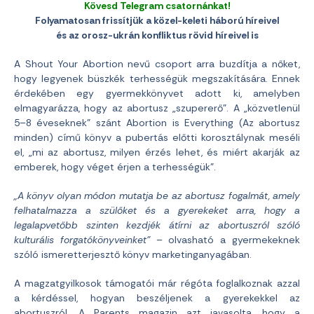
Kövesd Telegram csatornánkat!
Folyamatosan frissítjük a közel-keleti háború híreivel
és az orosz-ukrán konfliktus rövid híreivel is
A Shout Your Abortion nevű csoport arra buzdítja a nőket,
hogy legyenek büszkék terhességük megszakítására. Ennek
érdekében egy gyermekkönyvet adott ki, amelyben
elmagyarázza, hogy az abortusz „szupererő”. A „közvetlenül
5–8 éveseknek” szánt Abortion is Everything (Az abortusz
minden) című könyv a pubertás előtti korosztálynak meséli
el, „mi az abortusz, milyen érzés lehet, és miért akarják az
emberek, hogy véget érjen a terhességük”.
„A könyv olyan módon mutatja be az abortusz fogalmát, amely
felhatalmazza a szülőket és a gyerekeket arra, hogy a
legalapvetőbb szinten kezdjék átírni az abortuszról szóló
kulturális forgatókönyveinket”
– olvasható a gyermekeknek
szóló ismeretterjesztő könyv marketinganyagában.
A magzatgyilkosok támogatói már régóta foglalkoznak azzal
a kérdéssel, hogyan beszéljenek a gyerekekkel az
abortuszról. A Parents magazin azt javasolta, hogy a