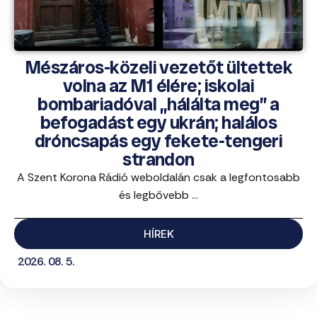
Mészáros-közeli vezetőt ültettek
volna az M1 élére; iskolai
bombariadóval „hálálta meg” a
befogadást egy ukrán; halálos
dróncsapás egy fekete-tengeri
strandon
A Szent Korona Rádió weboldalán csak a legfontosabb
és legbővebb ...
HÍREK
2026. 08. 5.