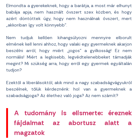
Elmondta a gyerekeknek, hogy a barátja, a most már elhunyt
babája apja, nem használt óvszert szex közben, és hogy
azért döntöttek úgy, hogy nem használnak óvszert, mert
„akkoriban így volt könnyebb”.
Nem tudjuk kellően kihangsúlyozni mennyire elborult
elmének kell lenni ahhoz, hogy valaki egy gyermeknek akarjon
beszélni arról, hogy miért „jogos” a gyilkosság! Ez nem
normális! Miért a legkisebb, legvédtelenebbeket támadják
megint? Mi szükség arra, hogy erről egy gyermek egyáltalán
tudjon?
Ezektől a liberálisoktól, akik mind a nagy szabadságvágyukról
beszélnek, tőlük kérdeznénk: hol van a gyermeknek a
szabadságjoga? Az élethez való joga? Az nem számít?
A tudomány is elismerte: éreznek
fájdalmat az abortusz alatt a
magzatok