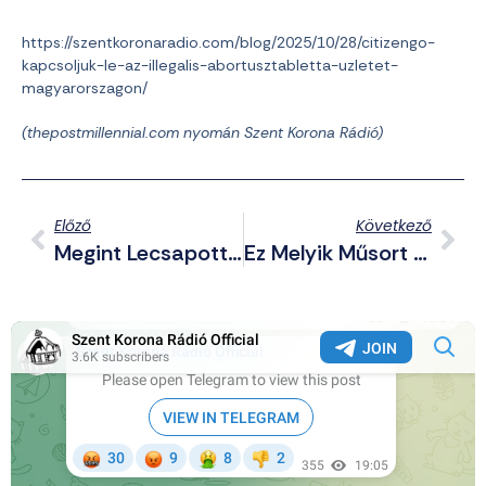
https://szentkoronaradio.com/blog/2025/10/28/citizengo-
kapcsoljuk-le-az-illegalis-abortusztabletta-uzletet-
magyarorszagon/
(thepostmillennial.com nyomán Szent Korona Rádió)
Előző
Következő
Megint Lecsapott A Gyilkos AI: Egy 23 Éves Fiú Fejbe Lőtte Magát A Chatbottal Folytatott Beszélgetés Után
Ez Melyik Műsort Nézi? Kaja Kallas Szerint Ukrajna Nem Áll Vesztésre A Háborúban