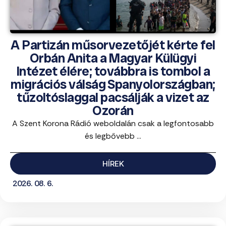
A Partizán műsorvezetőjét kérte fel
Orbán Anita a Magyar Külügyi
Intézet élére; továbbra is tombol a
migrációs válság Spanyolországban;
tűzoltóslaggal pacsálják a vizet az
Ozorán
A Szent Korona Rádió weboldalán csak a legfontosabb
és legbővebb ...
HÍREK
2026. 08. 6.