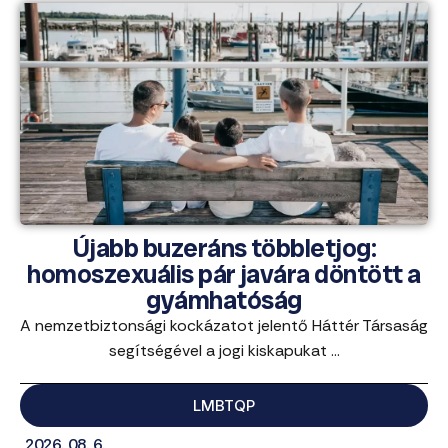
Újabb buzeráns többletjog:
homoszexuális pár javára döntött a
gyámhatóság
A nemzetbiztonsági kockázatot jelentő Háttér Társaság
segítségével a jogi kiskapukat ...
LMBTQP
2026. 08. 6.