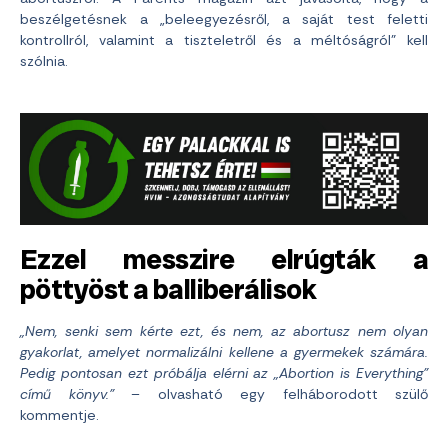
beszélgetésnek a „beleegyezésről, a saját test feletti
kontrollról, valamint a tiszteletről és a méltóságról” kell
szólnia.
Ezzel messzire elrúgták a
pöttyöst a balliberálisok
„Nem, senki sem kérte ezt, és nem, az abortusz nem olyan
gyakorlat, amelyet normalizálni kellene a gyermekek számára.
Pedig pontosan ezt próbálja elérni az „Abortion is Everything”
című könyv.”
– olvasható egy felháborodott szülő
kommentje.