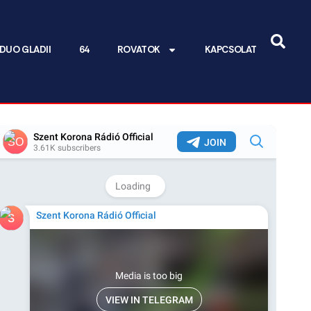
DUO GLADII
64
ROVATOK
KAPCSOLAT