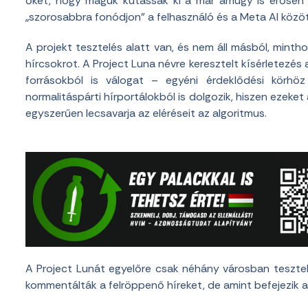
őket, hogy maguk kutassák ki a már amúgy is erősen m
„szorosabbra fonódjon” a felhasználó és a Meta AI közöt
A projekt tesztelés alatt van, és nem áll másból, mint
hírcsokrot. A Project Luna névre keresztelt kísérletezés
forrásokból is válogat – egyéni érdeklődési körhö
normalitáspárti hírportálokból is dolgozik, hiszen ezeket 
egyszerűen lecsavarja az eléréseit az algoritmus.
A Project Lunát egyelőre csak néhány városban teszteli
kommentálták a felröppenő híreket, de amint befejezik a 