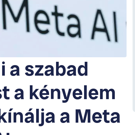
i a szabad
t a kényelem
 kínálja a Meta