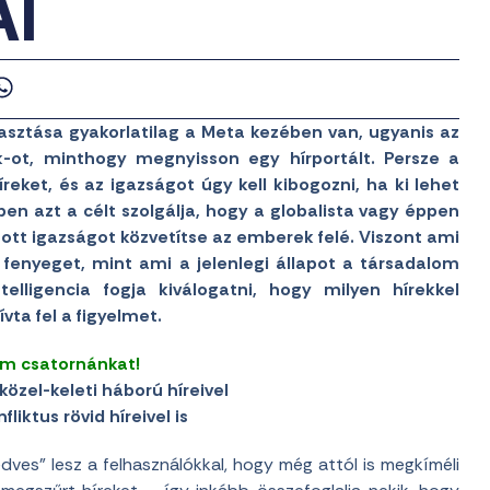
AI
asztása gyakorlatilag a Meta kezében van, ugyanis az
-ot, minthogy megnyisson egy hírportált. Persze a
íreket, és az igazságot úgy kell kibogozni, ha ki lehet
en azt a célt szolgálja, hogy a globalista vagy éppen
ott igazságot közvetítse az emberek felé. Viszont ami
fenyeget, mint ami a jelenlegi állapot a társadalom
elligencia fogja kiválogatni, hogy milyen hírekkel
ívta fel a figyelmet.
am csatornánkat!
közel-keleti háború híreivel
liktus rövid híreivel is
dves” lesz a felhasználókkal, hogy még attól is megkíméli