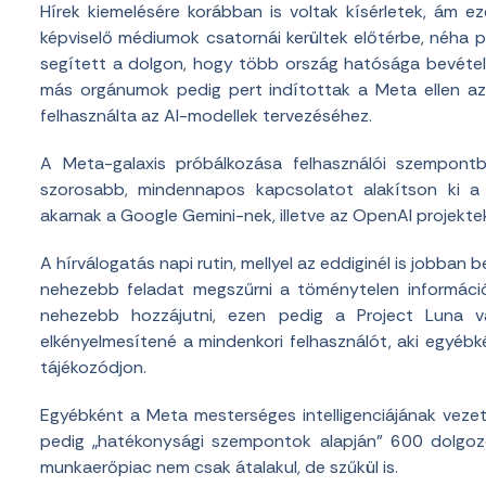
Hírek kiemelésére korábban is voltak kísérletek, ám e
képviselő médiumok csatornái kerültek előtérbe, néha p
segített a dolgon, hogy több ország hatósága bevéte
más orgánumok pedig pert indítottak a Meta ellen azér
felhasználta az AI-modellek tervezéséhez.
A Meta-galaxis próbálkozása felhasználói szempontb
szorosabb, mindennapos kapcsolatot alakítson ki a 
akarnak a Google Gemini-nek, illetve az OpenAI projekte
A hírválogatás napi rutin, mellyel az eddiginél is jobban
nehezebb feladat megszűrni a töménytelen információt
nehezebb hozzájutni, ezen pedig a Project Luna 
elkényelmesítené a mindenkori felhasználót, aki egyéb
tájékozódjon.
Egyébként a Meta mesterséges intelligenciájának veze
pedig „hatékonysági szempontok alapján” 600 dolgozó
munkaerőpiac nem csak átalakul, de szűkül is.