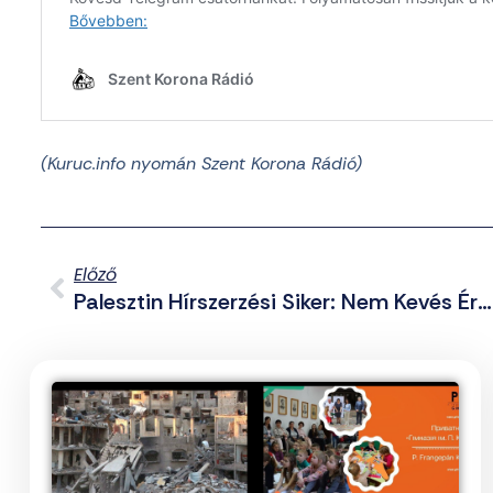
(Kuruc.info nyomán Szent Korona Rádió)
Előző
Palesztin Hírszerzési Siker: Nem Kevés Érzékeny Információt Szerzett Meg Az IDF-Ről A Hamász