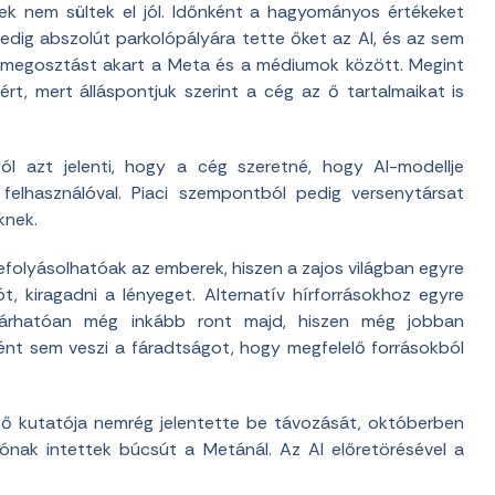
zek nem sültek el jól. Időnként a hagyományos értékeket
edig abszolút parkolópályára tette őket az AI, és az sem
lmegosztást akart a Meta és a médiumok között. Megint
t, mert álláspontjuk szerint a cég az ő tartalmaikat is
ól azt jelenti, hogy a cég szeretné, hogy AI-modellje
felhasználóval. Piaci szempontból pedig versenytársat
knek.
 befolyásolhatóak az emberek, hiszen a zajos világban egyre
, kiragadni a lényeget. Alternatív hírforrásokhoz egyre
várhatóan még inkább ront majd, hiszen még jobban
ként sem veszi a fáradtságot, hogy megfelelő forrásokból
tő kutatója nemrég jelentette be távozását, októberben
nak intettek búcsút a Metánál. Az AI előretörésével a