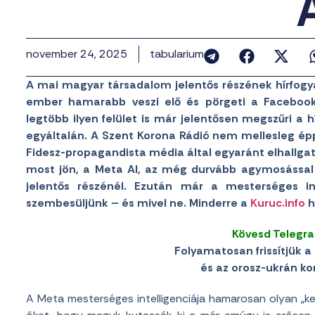
november 24, 2025
tabularium
A mai magyar társadalom jelentős részének hírfogy
ember hamarabb veszi elő és pörgeti a Facebook
legtöbb ilyen felület is már jelentősen megszűri a h
egyáltalán. A Szent Korona Rádió nem mellesleg épp
Fidesz-propagandista média által egyaránt elhallgat
most jön, a Meta AI, az még durvább agymosással 
jelentős részénél. Ezután már a mesterséges int
szembesüljünk – és mivel ne. Minderre a
Kuruc.info
h
Kövesd Telegr
Folyamatosan frissítjük a 
és az orosz-ukrán konf
A Meta mesterséges intelligenciája hamarosan olyan „ke