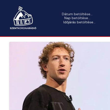
Dátum betöltése...
Nap betöltése...
Időjárás betöltése...