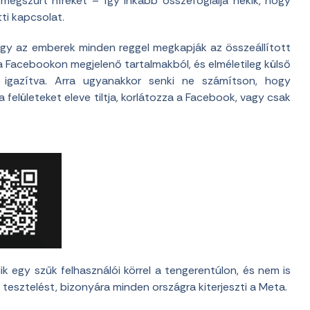
egszűrt híreket – így inkább összefoglalja nekik, hogy
ti kapcsolat.
hogy az emberek minden reggel megkapják az összeállított
 a Facebookon megjelenő tartalmakból, és elméletileg külső
z igazítva. Arra ugyanakkor senki ne számítson, hogy
a felületeket eleve tiltja, korlátozza a Facebook, vagy csak
k egy szűk felhasználói körrel a tengerentúlon, és nem is
tesztelést, bizonyára minden országra kiterjeszti a Meta.