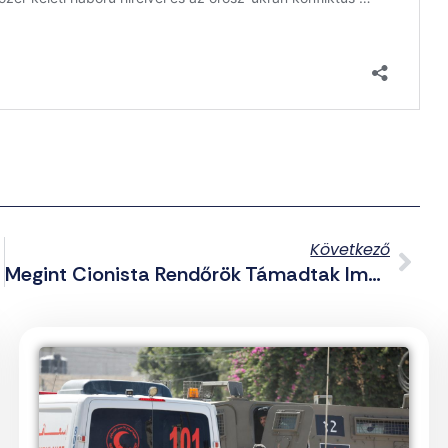
Következő
Megint Cionista Rendőrök Támadtak Imádkozni Igyekvő Keresztényekre