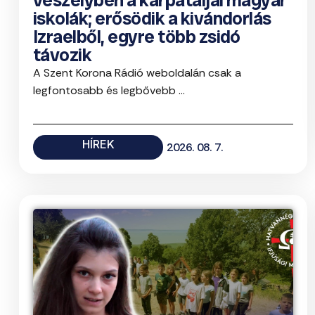
veszélyben a kárpátaljai magyar
iskolák; erősödik a kivándorlás
Izraelből, egyre több zsidó
távozik
A Szent Korona Rádió weboldalán csak a
legfontosabb és legbővebb ...
HÍREK
2026. 08. 7.