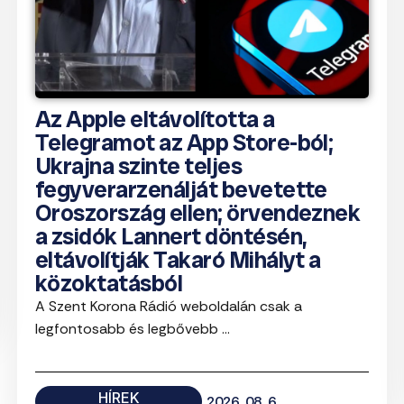
Az Apple eltávolította a
Telegramot az App Store-ból;
Ukrajna szinte teljes
fegyverarzenálját bevetette
Oroszország ellen; örvendeznek
a zsidók Lannert döntésén,
eltávolítják Takaró Mihályt a
közoktatásból
A Szent Korona Rádió weboldalán csak a
legfontosabb és legbővebb ...
HÍREK
2026. 08. 6.