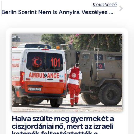
Következő
Berlin Szerint Nem Is Annyira Veszélyes A Terroristának Minősített Német Antifa Ost Csoport
Halva szülte meg gyermekét a
ciszjordániai nő, mert az izraeli