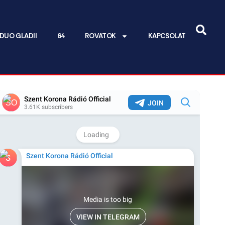
DUO GLADII
64
ROVATOK
KAPCSOLAT