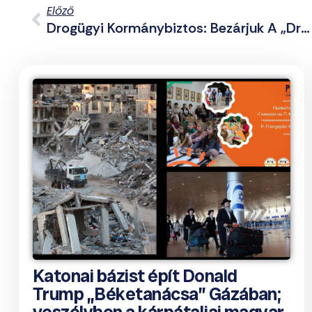
Előző
Drogügyi Kormánybiztos: Bezárjuk A „drogfészkeket”
Katonai bázist épít Donald
Trump „Béketanácsa” Gázában;