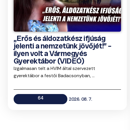
„Erős és áldozatkész ifjúság
jelenti a nemzetünk jövőjét!” –
ilyen volt a Vármegyés
Gyerektábor (VIDEÓ)
Izgalmasan telt a HVIM által szervezett
gyerektábor a festői Badacsonyban, ...
64
2026. 08. 7.