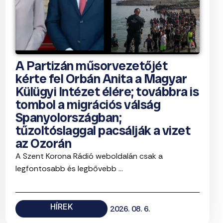
A Partizán műsorvezetőjét
kérte fel Orbán Anita a Magyar
Külügyi Intézet élére; továbbra is
tombol a migrációs válság
Spanyolországban;
tűzoltóslaggal pacsálják a vizet
az Ozorán
A Szent Korona Rádió weboldalán csak a
legfontosabb és legbővebb ...
HÍREK
2026. 08. 6.