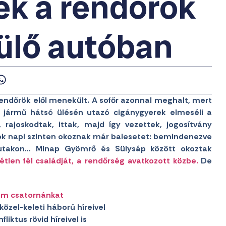
ek a rendőrök
ülő autóban
ndőrök elől menekült. A sofőr azonnal meghalt, mert
 A jármű hátsó ülésén utazó cigánygyerek elmeséli a
 rajoskodtak, ittak, majd így vezettek, jogosítvány
yok napi szinten okoznak már balesetet: bemindenezve
z utakon… Minap Gyömrő és Sülysáp között okoztak
étlen fél családját, a rendőrség avatkozott közbe.
De
am csatornánkat
közel-keleti háború híreivel
liktus rövid híreivel is