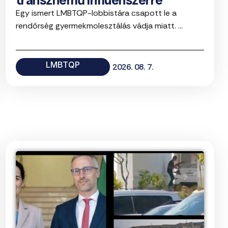
transznemű influenszerre
Egy ismert LMBTQP-lobbistára csapott le a
rendőrség gyermekmolesztálás vádja miatt. ...
LMBTQP
2026. 08. 7.