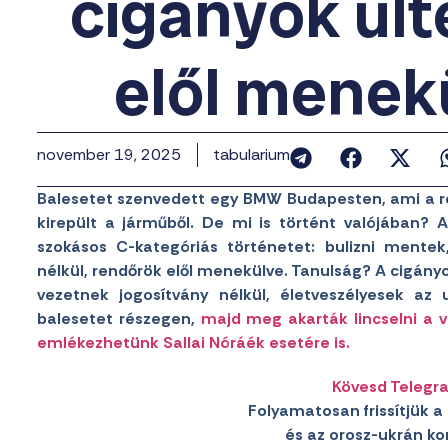
cigányok ült
elől menek
november 19, 2025
tabularium
Balesetet szenvedett egy BMW Budapesten, ami a re
kirepült a járműből. De mi is történt valójában?
szokásos C-kategóriás történetet: bulizni mentek,
nélkül, rendőrök elől menekülve. Tanulság? A cigán
vezetnek jogosítvány nélkül, életveszélyesek a
balesetet részegen,
majd meg akarták lincselni a v
emlékezhetünk Sallai Nóráék esetére is.
Kövesd Telegr
Folyamatosan frissítjük a 
és az orosz-ukrán konf