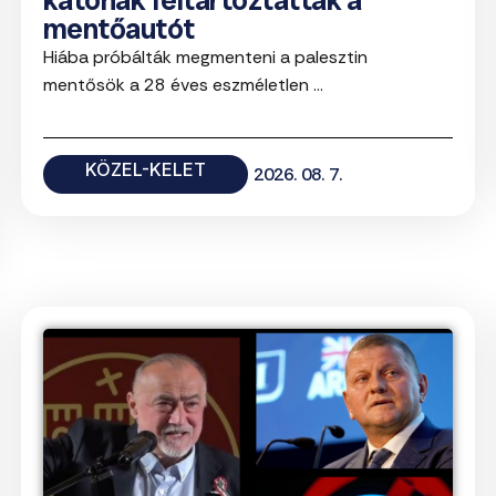
katonák feltartóztatták a
mentőautót
Hiába próbálták megmenteni a palesztin
mentősök a 28 éves eszméletlen ...
KÖZEL-KELET
2026. 08. 7.