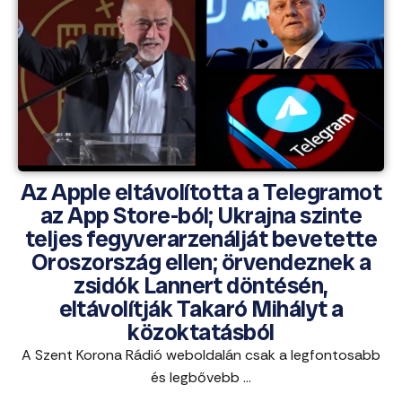
Az Apple eltávolította a Telegramot
az App Store-ból; Ukrajna szinte
teljes fegyverarzenálját bevetette
Oroszország ellen; örvendeznek a
zsidók Lannert döntésén,
eltávolítják Takaró Mihályt a
közoktatásból
A Szent Korona Rádió weboldalán csak a legfontosabb
és legbővebb ...