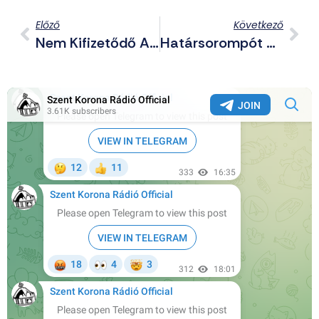
Előző
Következő
Nem Kifizetődő A Túltolt Filoszemitizmus? Nagyot Bukott Geert Wilders
Határsorompót Áttörve Menekült Magyarországra Egy Beregszászi Ügyvéd