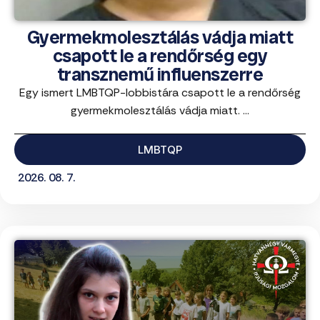
Gyermekmolesztálás vádja miatt
csapott le a rendőrség egy
transznemű influenszerre
Egy ismert LMBTQP-lobbistára csapott le a rendőrség
gyermekmolesztálás vádja miatt. ...
LMBTQP
2026. 08. 7.