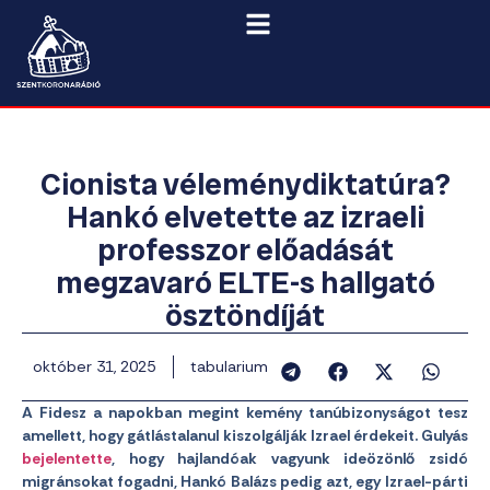
Cionista véleménydiktatúra?
Hankó elvetette az izraeli
professzor előadását
megzavaró ELTE-s hallgató
ösztöndíját
október 31, 2025
tabularium
A Fidesz a napokban megint kemény tanúbizonyságot tesz
amellett, hogy gátlástalanul kiszolgálják Izrael érdekeit. Gulyás
bejelentette
, hogy hajlandóak vagyunk ideözönlő zsidó
migránsokat fogadni, Hankó Balázs pedig azt, egy Izrael-párti