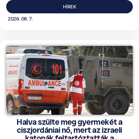
HÍREK
2026. 08. 7.
Halva szülte meg gyermekét a
ciszjordániai nő, mert az izraeli
katonák feltartóztatták a