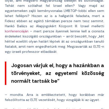
olyat, ami megsérti Magyarország békéjét és biztonságát.
Tehát nem szólalhat fel Izrael ellen? Vagy majd az
egyetemeken zajló keményvonalas LMBTQP-lobbi ellen sem
lehet fellépni? Hiszen az is a hallgatók feladata, mert a
Fidesz ebben az egétő témában persze nem tesz semmit.
Hankó Balázs az Alapjogokért Központ III. Izrael melletti
konferenciáján
– mert persze ilyennek lennie kell a cionista
érdekeket kiszolgáló országunkban – arról beszélt, hogy „két
héttel ezelőtt olyan határt léptek át az országunkban tanuló
fiatalok, amit nem engedhetünk meg. Megzavarták az ELTE-n
egy izraeli professzor előadását.
Jogosan várjuk el, hogy a hazánkban a
törvényeket, az egyetemi közösség
normáit tartsák be”
– mondta. Arra is emlékeztetett, hogy korábban már
felszólította az ELTE vezetését, hogy vizsgálják ki az ügyet.