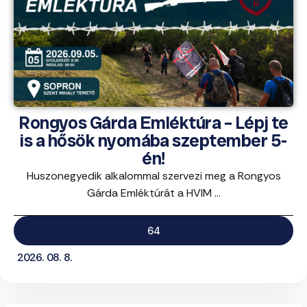
Rongyos Gárda Emléktúra – Lépj te
is a hősök nyomába szeptember 5-
én!
Huszonegyedik alkalommal szervezi meg a Rongyos
Gárda Emléktúrát a HVIM ...
64
2026. 08. 8.