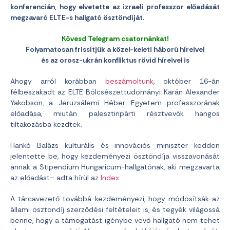
konferencián, hogy elvetette az izraeli professzor előadását
megzavaró ELTE-s hallgató ösztöndíját.
Kövesd Telegram csatornánkat!
Folyamatosan frissítjük a közel-keleti háború híreivel
és az orosz-ukrán konfliktus rövid híreivel is
Ahogy arról korábban
beszámoltunk
, október 16-án
félbeszakadt az ELTE Bölcsészettudományi Karán Alexander
Yakobson, a Jeruzsálemi Héber Egyetem professzorának
előadása, miután palesztinpárti résztvevők hangos
tiltakozásba kezdtek.
Hankó Balázs kulturális és innovációs miniszter kedden
jelentette be, hogy kezdeményezi ösztöndíja visszavonását
annak a Stipendium Hungaricum-hallgatónak, aki megzavarta
az előadást– adta hírül az
Index
.
A tárcavezető továbbá kezdeményezi, hogy módosítsák az
állami ösztöndíj szerződési feltételeit is, és tegyék világossá
benne, hogy a támogatást igénybe vevő hallgató nem tehet