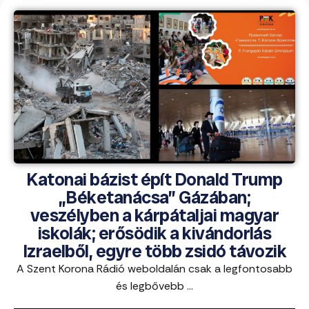
Katonai bázist épít Donald Trump
„Béketanácsa” Gázában;
veszélyben a kárpátaljai magyar
iskolák; erősödik a kivándorlás
Izraelből, egyre több zsidó távozik
A Szent Korona Rádió weboldalán csak a legfontosabb
és legbővebb ...