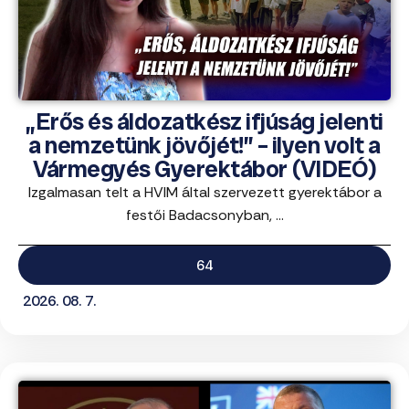
„Erős és áldozatkész ifjúság jelenti
a nemzetünk jövőjét!” – ilyen volt a
Vármegyés Gyerektábor (VIDEÓ)
Izgalmasan telt a HVIM által szervezett gyerektábor a
festői Badacsonyban, ...
64
2026. 08. 7.