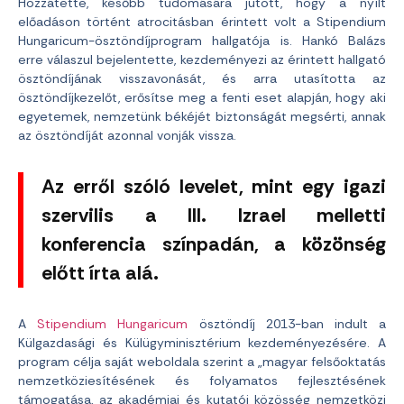
Hozzátette, később tudomására jutott, hogy a nyílt
előadáson történt atrocitásban érintett volt a Stipendium
Hungaricum-ösztöndíjprogram hallgatója is. Hankó Balázs
erre válaszul bejelentette, kezdeményezi az érintett hallgató
ösztöndíjának visszavonását, és arra utasította az
ösztöndíjkezelőt, erősítse meg a fenti eset alapján, hogy aki
egyetemek, nemzetünk békéjét biztonságát megsérti, annak
az ösztöndíját azonnal vonják vissza.
Az erről szóló levelet, mint egy igazi
szervilis a III. Izrael melletti
konferencia színpadán, a közönség
előtt írta alá.
A
Stipendium Hungaricum
ösztöndíj 2013-ban indult a
Külgazdasági és Külügyminisztérium kezdeményezésére. A
program célja saját weboldala szerint a „magyar felsőoktatás
nemzetköziesítésének és folyamatos fejlesztésének
támogatása, az akadémiai és kutatói közösség nemzetközi