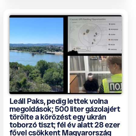
Leáll Paks, pedig lettek volna
megoldások; 500 liter gázolajért
törölte a körözést egy ukrán
toborzó tiszt; fél év alatt 28 ezer
fővel csökkent Magyarország