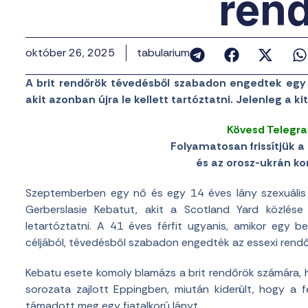
ren
október 26, 2025
tabularium
A brit rendőrök tévedésből szabadon engedtek egy 
akit azonban újra le kellett tartóztatni. Jelenleg a ki
Kövesd Telegr
Folyamatosan frissítjük a 
és az orosz-ukrán konf
Szeptemberben egy nő és egy 14 éves lány szexuális
Gerberslasie Kebatut, akit a Scotland Yard közlése
letartóztatni. A 41 éves férfit ugyanis, amikor egy b
céljából, tévedésből szabadon engedték az essexi rendő
Kebatu esete komoly blamázs a brit rendőrök számára, hi
sorozata zajlott Eppingben, miután kiderült, hogy a 
támadott meg egy fiatalkorú lányt.