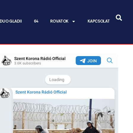
DUO GLADII
64
ROVATOK
KAPCSOLAT