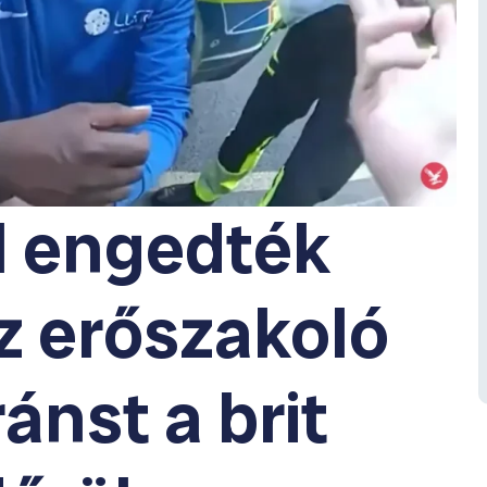
l engedték
z erőszakoló
ánst a brit