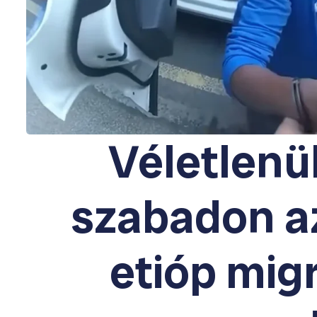
Véletlenü
szabadon a
etióp migr