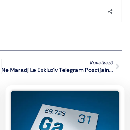
Következő
Ne Maradj Le Exkluzív Telegram Posztjainkról Sem! – Összefoglaló A Csatornáról Háborús Hírekkel (2025.09.26.)