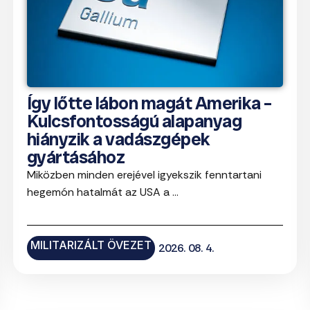
Így lőtte lábon magát Amerika –
Kulcsfontosságú alapanyag
hiányzik a vadászgépek
gyártásához
Miközben minden erejével igyekszik fenntartani
hegemón hatalmát az USA a ...
MILITARIZÁLT ÖVEZET
2026. 08. 4.