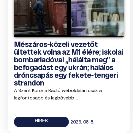
Mészáros-közeli vezetőt
ültettek volna az M1 élére; iskolai
bombariadóval „hálálta meg” a
befogadást egy ukrán; halálos
dróncsapás egy fekete-tengeri
strandon
A Szent Korona Rádió weboldalán csak a
legfontosabb és legbővebb ...
HÍREK
2026. 08. 5.