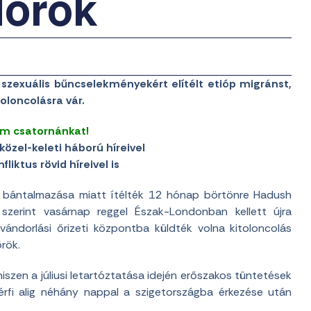
dőrök
szexuális bűncselekményekért elítélt etióp migránst,
toloncolásra vár.
am csatornánkat!
közel-keleti háború híreivel
liktus rövid híreivel is
 bántalmazása miatt ítélték 12 hónap börtönre Hadush
 szerint vasárnap reggel Észak-Londonban kellett újra
evándorlási őrizeti központba küldték volna kitoloncolás
rök.
szen a júliusi letartóztatása idején erőszakos tüntetések
férfi alig néhány nappal a szigetországba érkezése után