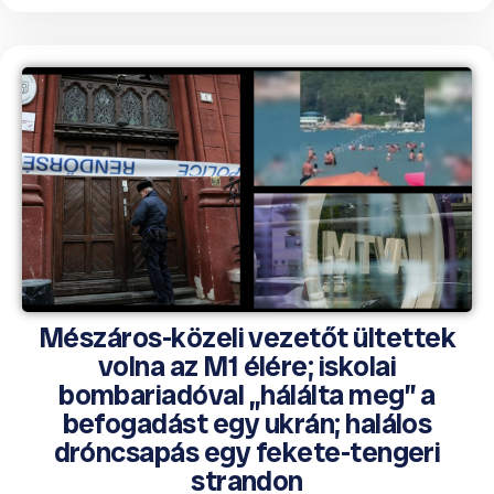
Mészáros-közeli vezetőt ültettek
volna az M1 élére; iskolai
bombariadóval „hálálta meg” a
befogadást egy ukrán; halálos
dróncsapás egy fekete-tengeri
strandon