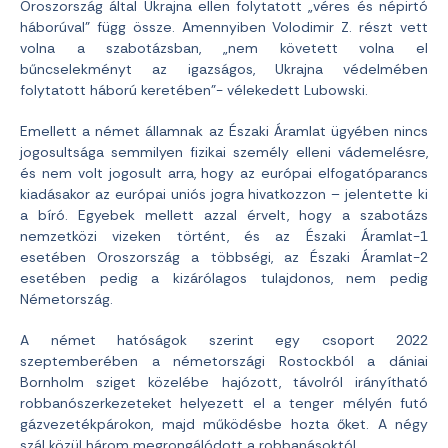
Oroszország által Ukrajna ellen folytatott „véres és népirtó
háborúval” függ össze. Amennyiben Volodimir Z. részt vett
volna a szabotázsban, „nem követett volna el
bűncselekményt az igazságos, Ukrajna védelmében
folytatott háború keretében”- vélekedett Lubowski.
Emellett a német államnak az Északi Áramlat ügyében nincs
jogosultsága semmilyen fizikai személy elleni vádemelésre,
és nem volt jogosult arra, hogy az európai elfogatóparancs
kiadásakor az európai uniós jogra hivatkozzon – jelentette ki
a bíró. Egyebek mellett azzal érvelt, hogy a szabotázs
nemzetközi vizeken történt, és az Északi Áramlat-1
esetében Oroszország a többségi, az Északi Áramlat-2
esetében pedig a kizárólagos tulajdonos, nem pedig
Németország.
A német hatóságok szerint egy csoport 2022
szeptemberében a németországi Rostockból a dániai
Bornholm sziget közelébe hajózott, távolról irányítható
robbanószerkezeteket helyezett el a tenger mélyén futó
gázvezetékpárokon, majd működésbe hozta őket. A négy
szál közül három megrongálódott a robbanásoktól.