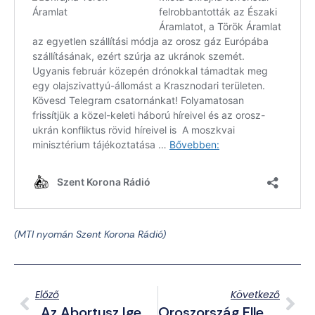
(MTI nyomán Szent Korona Rádió)
Előző
Következő
„Az Abortusz Igenis Bűn!” – Emlékművet Állítottak A Meg Nem Született Gyermekekért A Farkasréti Temetőben
Oroszország Ellenséges Lépésként Fogja Értékelni, Ha Tomahawk Rakétákat Kap Kijev