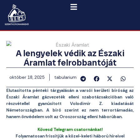
A lengyelek védik az Északi
Áramlat felrobbantóját
október 18, 2025
tabularium
Elutasította pénteki tárgyalásán a varsói kerületi bíróság az
Északi Áramlat gázvezeték elleni szabotázsakcióban való
részvétellel gyanúsított Volodimir Z. kiadatását
Németországban. A bíró szerint ez nem terrortámadás,
hanem önvédelem volt az Oroszország elleni háborúban.
Kövesd Telegram csatornánkat!
Folyamatosan frissítjük a közel-keleti háború híreivel