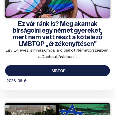
Ez vár ránk is? Meg akarnak
bírságolni egy német gyereket,
mert nem vett részt a kötelező
LMBTQP „érzékenyítésen”
Egy 14 éves, gimnáziumba járó diákot Németországban,
a Dachaui járásban ...
LMBTQP
2026. 08. 6.