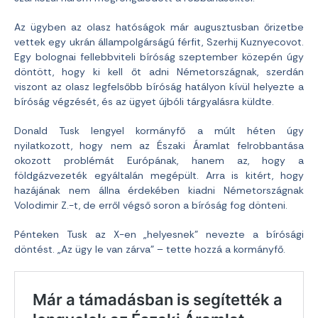
Az ügyben az olasz hatóságok már augusztusban őrizetbe
vettek egy ukrán állampolgárságú férfit, Szerhij Kuznyecovot.
Egy bolognai fellebbviteli bíróság szeptember közepén úgy
döntött, hogy ki kell őt adni Németországnak, szerdán
viszont az olasz legfelsőbb bíróság hatályon kívül helyezte a
bíróság végzését, és az ügyet újbóli tárgyalásra küldte.
Donald Tusk lengyel kormányfő a múlt héten úgy
nyilatkozott, hogy nem az Északi Áramlat felrobbantása
okozott problémát Európának, hanem az, hogy a
földgázvezeték egyáltalán megépült. Arra is kitért, hogy
hazájának nem állna érdekében kiadni Németországnak
Volodimir Z.-t, de erről végső soron a bíróság fog dönteni.
Pénteken Tusk az X-en „helyesnek” nevezte a bírósági
döntést. „Az ügy le van zárva” – tette hozzá a kormányfő.