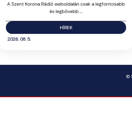
A Szent Korona Rádió weboldalán csak a legfontosabb
és legbővebb ...
HÍREK
2026. 08. 5.
© 