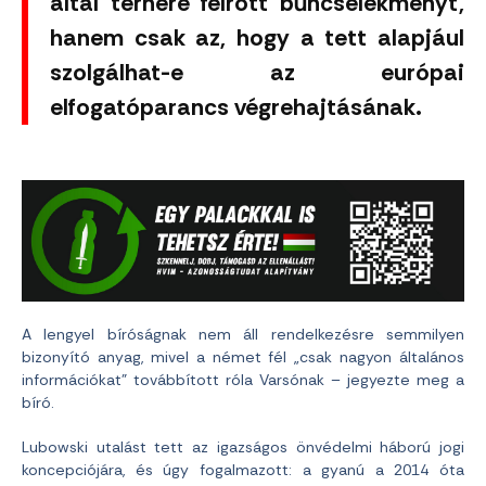
által terhére felrótt bűncselekményt,
hanem csak az, hogy a tett alapjául
szolgálhat-e az európai
elfogatóparancs végrehajtásának.
A lengyel bíróságnak nem áll rendelkezésre semmilyen
bizonyító anyag, mivel a német fél „csak nagyon általános
információkat” továbbított róla Varsónak – jegyezte meg a
bíró.
Lubowski utalást tett az igazságos önvédelmi háború jogi
koncepciójára, és úgy fogalmazott: a gyanú a 2014 óta