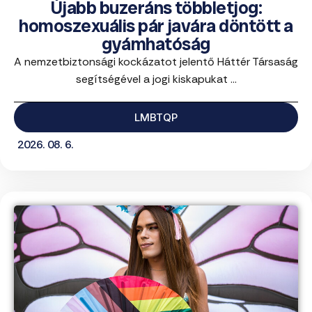
Újabb buzeráns többletjog:
homoszexuális pár javára döntött a
gyámhatóság
A nemzetbiztonsági kockázatot jelentő Háttér Társaság
segítségével a jogi kiskapukat ...
LMBTQP
2026. 08. 6.