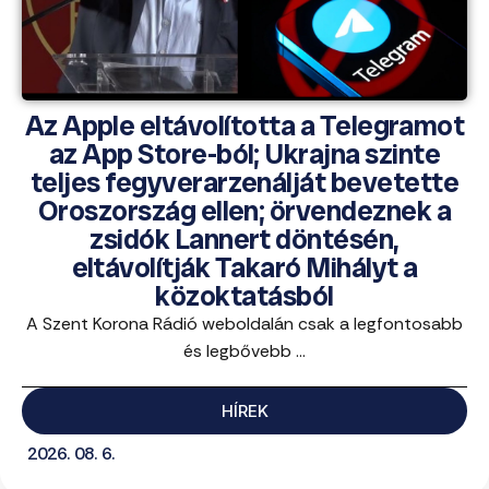
Az Apple eltávolította a Telegramot
az App Store-ból; Ukrajna szinte
teljes fegyverarzenálját bevetette
Oroszország ellen; örvendeznek a
zsidók Lannert döntésén,
eltávolítják Takaró Mihályt a
közoktatásból
A Szent Korona Rádió weboldalán csak a legfontosabb
és legbővebb ...
HÍREK
2026. 08. 6.