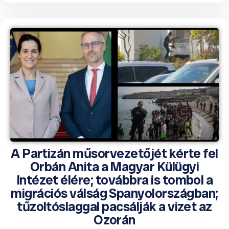
A Partizán műsorvezetőjét kérte fel
Orbán Anita a Magyar Külügyi
Intézet élére; továbbra is tombol a
migrációs válság Spanyolországban;
tűzoltóslaggal pacsálják a vizet az
Ozorán