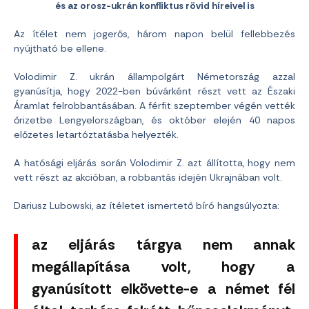
és az orosz-ukrán konfliktus rövid híreivel is
Az ítélet nem jogerős, három napon belül fellebbezés
nyújtható be ellene.
Volodimir Z. ukrán állampolgárt Németország azzal
gyanúsítja, hogy 2022-ben búvárként részt vett az Északi
Áramlat felrobbantásában. A férfit szeptember végén vették
őrizetbe Lengyelországban, és október elején 40 napos
előzetes letartóztatásba helyezték.
A hatósági eljárás során Volodimir Z. azt állította, hogy nem
vett részt az akcióban, a robbantás idején Ukrajnában volt.
Dariusz Lubowski, az ítéletet ismertető bíró hangsúlyozta:
az eljárás tárgya nem annak
megállapítása volt, hogy a
gyanúsított elkövette-e a német fél