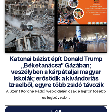
Katonai bázist épít Donald Trump
„Béketanácsa” Gázában;
veszélyben a kárpátaljai magyar
iskolák; erősödik a kivándorlás
Izraelből, egyre több zsidó távozik
A Szent Korona Rádió weboldalán csak a legfontosabb
és legbővebb ...
HÍREK