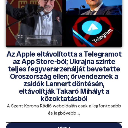
Az Apple eltávolította a Telegramot
az App Store-ból; Ukrajna szinte
teljes fegyverarzenálját bevetette
Oroszország ellen; örvendeznek a
zsidók Lannert döntésén,
eltávolítják Takaró Mihályt a
közoktatásból
A Szent Korona Rádió weboldalán csak a legfontosabb
és legbővebb ...