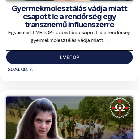
Gyermekmolesztálás vádja miatt
csapott le a rendőrség egy
transznemű influenszerre
Egy ismert LMBTQP-lobbistára csapott le a rendőrség
gyermekmolesztálás vádja miatt. ...
LMBTQP
2026. 08. 7.