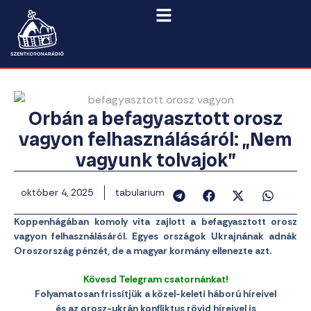
Orbán a befagyasztott orosz
vagyon felhasználásáról: „Nem
vagyunk tolvajok”
október 4, 2025
tabularium
Koppenhágában komoly vita zajlott a befagyasztott orosz
vagyon felhasználásáról. Egyes országok Ukrajnának adnák
Oroszország pénzét, de a magyar kormány ellenezte azt.
Kövesd Telegram csatornánkat!
Folyamatosan frissítjük a közel-keleti háború híreivel
és az orosz-ukrán konfliktus rövid híreivel is