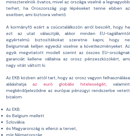
miniszterelnök óvatos, mivel az országa viselné a legnagyobb
terhet, ha Oroszország jogi lépéseket tenne ebben az
esetben, ami biztosra vehető.
A kormányfő ezért a csúcstalálkozón arról beszélt, hogy ha
ezt az utat választják, akkor minden EU-tagállamtól
egyértelmű biztosítékokat szeretne kapni, hogy ne
Belgiumnak kelljen egyedül viselnie a következményeket. Az
egyik megvitatott modell szerint az összes EU-országnak
garanciát kellene vállalnia az orosz pénzeszközökért, ami
nagy vitát váltott ki.
Az EKB közben attól tart, hogy az orosz vagyon felhasználása
alááshatja
az euró globális hitelességét,
valamint
megkérdőjeleződne az európai pénzügyi rendszerbe vetett
bizalom.
Az EKB
és Belgium mellett
Szlovákia
és Magyarország is ellenzi a tervet,
míg Németország,