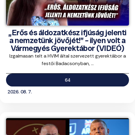
„Erős és áldozatkész ifjúság jelenti
a nemzetünk jövőjét!” – ilyen volt a
Vármegyés Gyerektábor (VIDEÓ)
Izgalmasan telt a HVIM által szervezett gyerektábor a
festői Badacsonyban, ...
64
2026. 08. 7.