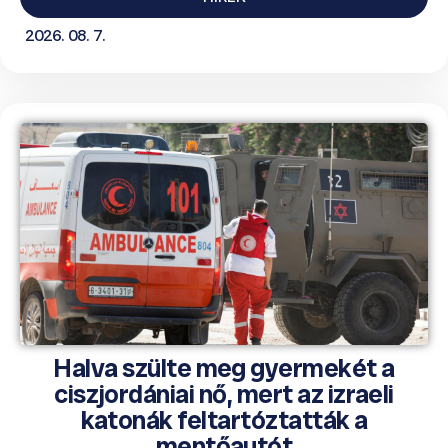
2026. 08. 7.
Halva szülte meg gyermekét a
ciszjordániai nő, mert az izraeli
katonák feltartóztatták a
mentőautót