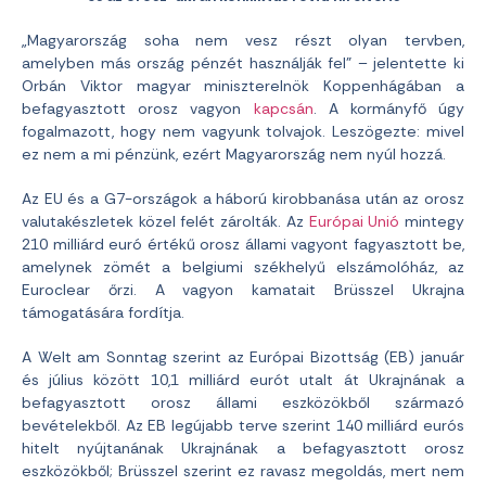
„Magyarország soha nem vesz részt olyan tervben,
amelyben más ország pénzét használják fel” – jelentette ki
Orbán Viktor magyar miniszterelnök Koppenhágában a
befagyasztott orosz vagyon
kapcsán
. A kormányfő úgy
fogalmazott, hogy nem vagyunk tolvajok. Leszögezte: mivel
ez nem a mi pénzünk, ezért Magyarország nem nyúl hozzá.
Az EU és a G7-országok a háború kirobbanása után az orosz
valutakészletek közel felét zárolták. Az
Európai Unió
mintegy
210 milliárd euró értékű orosz állami vagyont fagyasztott be,
amelynek zömét a belgiumi székhelyű elszámolóház, az
Euroclear őrzi. A vagyon kamatait Brüsszel Ukrajna
támogatására fordítja.
A Welt am Sonntag szerint az Európai Bizottság (EB) január
és július között 10,1 milliárd eurót utalt át Ukrajnának a
befagyasztott orosz állami eszközökből származó
bevételekből. Az EB legújabb terve szerint 140 milliárd eurós
hitelt nyújtanának Ukrajnának a befagyasztott orosz
eszközökből; Brüsszel szerint ez ravasz megoldás, mert nem