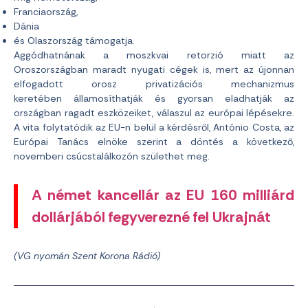
Franciaország,
Dánia
és Olaszország támogatja.
Aggódhatnának a moszkvai retorzió miatt az
Oroszországban maradt nyugati cégek is, mert az újonnan
elfogadott orosz privatizációs mechanizmus
keretében államosíthatják és gyorsan eladhatják az
országban ragadt eszközeiket, válaszul az európai lépésekre.
A vita folytatódik az EU-n belül a kérdésről, António Costa, az
Európai Tanács elnöke szerint a döntés a következő,
novemberi csúcstalálkozón születhet meg.
A német kancellár az EU 160 milliárd
dollárjából fegyverezné fel Ukrajnát
(VG nyomán Szent Korona Rádió)