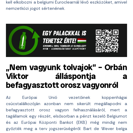
kell elkobozni a belgiumi Euroclearnál lévő eszközöket, amivel
nemzetközi jogot sértenének.
„Nem vagyunk tolvajok” – Orbán
Viktor álláspontja a
befagyasztott orosz vagyonról
Az Európai Unió vezetőinek koppenhágai
csúcstalálkozóján azonban nem sikerült megállapodni a
befagyasztott orosz vagyon felhasználásáról, mert a
tagállamok egy részét, elsősorban a pénzt kezelő Belgiumot
és az Európai Központi Bankot (EKB) még mindig nem
győzték meg a terv jogszerűségéről. Bart de Wever belga