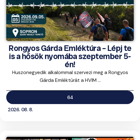
Rongyos Gárda Emléktúra – Lépj te
is a hősök nyomába szeptember 5-
én!
Huszonegyedik alkalommal szervezi meg a Rongyos
Gárda Emléktúrát a HVIM ...
64
2026. 08. 8.