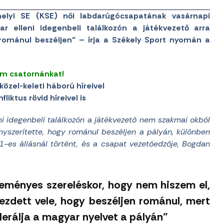
rhelyi SE (KSE) női labdarúgócsapatának vasárnapi
r elleni idegenbeli találkozón a játékvezető arra
 románul beszéljen” – írja a Székely Sport nyomán a
am csatornánkat!
közel-keleti háború híreivel
liktus rövid híreivel is
ni idegenbeli találkozón a játékvezető nem szakmai okból
ényszerítette, hogy románul beszéljen a pályán, különben
1-es állásnál történt, és a csapat vezetőedzője, Bogdan
eményes szereléskor, hogy nem hiszem el,
 kezdett vele, hogy beszéljen románul, mert
lerálja a magyar nyelvet a pályán”