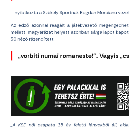
– nyilatkozta a Székely Sportnak Bogdan Moroianu veze
Az edző azonnal reagált a játékvezető megengedhetetl
mellett, magyarázat helyett azonban sárga lapot kapott
30 néző rázendített:
„vorbiti numai romaneste!”. Vagyis „cs
„A KSE női csapata 15 év feletti lányokból áll, aki