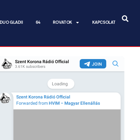
DUO GLADII
64
ROVATOK
KAPCSOLAT