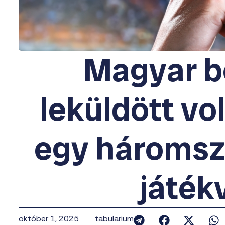
Magyar b
leküldött vo
egy háromszé
játék
október 1, 2025
tabularium