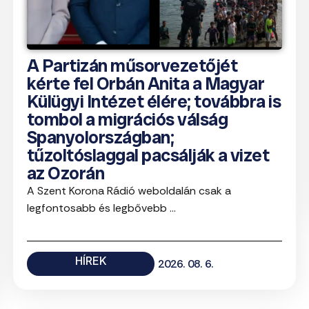
A Partizán műsorvezetőjét
kérte fel Orbán Anita a Magyar
Külügyi Intézet élére; továbbra is
tombol a migrációs válság
Spanyolországban;
tűzoltóslaggal pacsálják a vizet
az Ozorán
A Szent Korona Rádió weboldalán csak a
legfontosabb és legbővebb ...
HÍREK
2026. 08. 6.