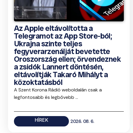
Az Apple eltávolította a
Telegramot az App Store-ból;
Ukrajna szinte teljes
fegyverarzenálját bevetette
Oroszország ellen; örvendeznek
a zsidók Lannert döntésén,
eltávolítják Takaró Mihályt a
közoktatásból
A Szent Korona Rádió weboldalán csak a
legfontosabb és legbővebb ...
HÍREK
2026. 08. 6.