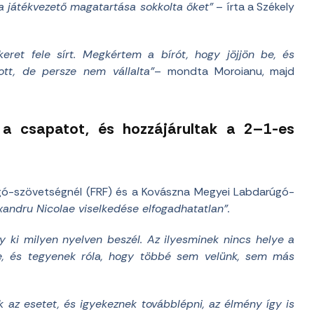
 a játékvezető magatartása sokkolta őket”
– írta a Székely
keret fele sírt. Megkértem a bírót, hogy jöjjön be, és
tt, de persze nem vállalta”
– mondta Moroianu, majd
 a csapatot, és hozzájárultak a 2–1-es
gó-szövetségnél (FRF) és a Kovászna Megyei Labdarúgó-
exandru Nicolae viselkedése elfogadhatatlan”.
gy ki milyen nyelven beszél. Az ilyesminek nincs helye a
e, és tegyenek róla, hogy többé sem velünk, sem más
k az esetet, és igyekeznek továbblépni, az élmény így is