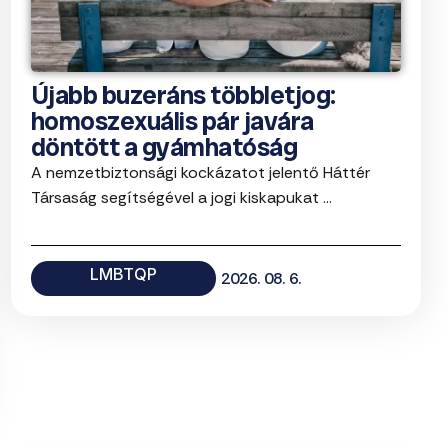
Újabb buzeráns többletjog:
homoszexuális pár javára
döntött a gyámhatóság
A nemzetbiztonsági kockázatot jelentő Háttér
Társaság segítségével a jogi kiskapukat ...
LMBTQP
2026. 08. 6.