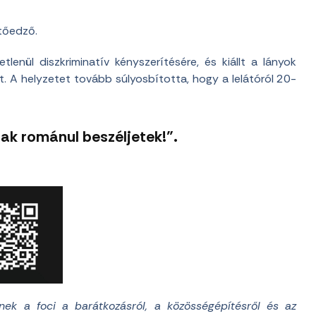
tőedző.
enül diszkriminatív kényszerítésére, és kiállt a lányok
. A helyzetet tovább súlyosbította, hogy a lelátóról 20-
ak románul beszéljetek!”.
knek a foci a barátkozásról, a közösségépítésről és az