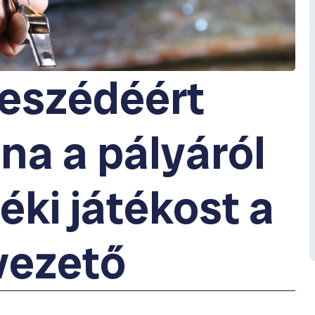
eszédéért
lna a pályáról
ki játékost a
vezető