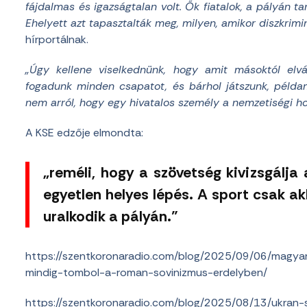
fájdalmas és igazságtalan volt.
Ők fiatalok, a pályán tan
Ehelyett azt tapasztalták meg, milyen, amikor diszkrimin
hírportálnak.
„Úgy kellene viselkednünk, hogy amit másoktól elvá
fogadunk minden csapatot, és bárhol játszunk, példamu
nem arról, hogy egy hivatalos személy a nemzetiségi h
A KSE edzője elmondta:
„reméli, hogy a szövetség kivizsgálja a
egyetlen helyes lépés. A sport csak akk
uralkodik a pályán.”
https://szentkoronaradio.com/blog/2025/09/06/magya
mindig-tombol-a-roman-sovinizmus-erdelyben/
https://szentkoronaradio.com/blog/2025/08/13/ukran