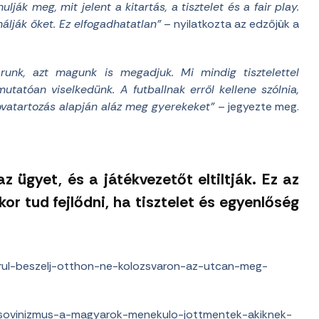
ulják meg, mit jelent a kitartás, a tisztelet és a fair play.
álják őket. Ez elfogadhatatlan”
– nyilatkozta az edzőjük a
runk, azt magunk is megadjuk. Mi mindig tisztelettel
tatóan viselkedünk. A futballnak erről kellene szólnia,
ovatartozás alapján aláz meg gyerekeket”
– jegyezte meg.
z ügyet, és a játékvezetőt eltiltják. Ez az
or tud fejlődni, ha tisztelet és egyenlőség
rul-beszelj-otthon-ne-kolozsvaron-az-utcan-meg-
-sovinizmus-a-magyarok-menekulo-jottmentek-akiknek-