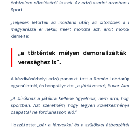
önbizalom növeléséről is szól. Az edző szerint azonban
Sport.
„Teljesen letörtek az incidens után, az öltözőben a 
magyarázza el nekik, miért mondta azt, amit mondo
kiemelte:
„a történtek mélyen demoralizálták
vereséghez is”.
A kézdivásárhelyi edző panaszt tett a Román Labdarú
egyesületnél, és hangsúlyozta:
„a játékvezető, Suvar Al
„A bíróknak a játékra kellene figyelniük, nem arra, ho
sportban. Azt szeretném, hogy legyen következmény
csapattal ne fordulhasson elő.”
Hozzátette:
„bár a lányokkal és a szülőkkel átbeszélté