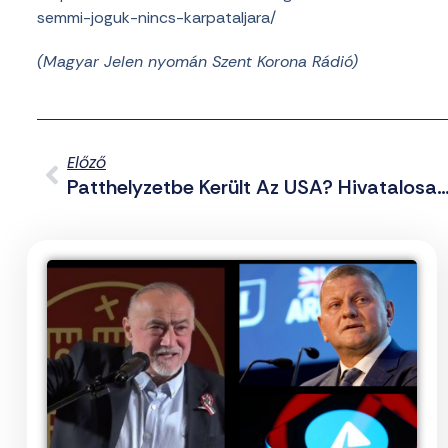
semmi-joguk-nincs-karpataljara/
(Magyar Jelen nyomán Szent Korona Rádió)
Előző
Patthelyzetbe Került Az USA? Hivatalosan Bejelentették, Hogy Leáll Az Am