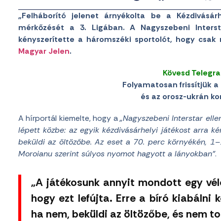
„Felháborító jelenet árnyékolta be a Kézdivásá
mérkőzését a 3. Ligában. A Nagyszebeni Intersta
kényszerítette a háromszéki sportolót, hogy csak
Magyar Jelen
.
Kövesd Telegr
Folyamatosan frissítjük a 
és az orosz-ukrán konf
A hírportál kiemelte, hogy a
„Nagyszebeni Interstar elle
lépett közbe: az egyik kézdivásárhelyi játékost arra k
beküldi az öltözőbe. Az eset a 70. perc környékén, 1–
Moroianu szerint súlyos nyomot hagyott a lányokban”
.
„A játékosunk annyit mondott egy vél
hogy ezt lefújta. Erre a bíró kiabálni
ha nem, beküldi az öltözőbe, és nem to