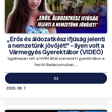
„Erős és áldozatkész ifjúság jelenti
a nemzetünk jövőjét!” – ilyen volt a
Vármegyés Gyerektábor (VIDEÓ)
Izgalmasan telt a HVIM által szervezett gyerektábor a
festői Badacsonyban, ...
64
2026. 08. 7.