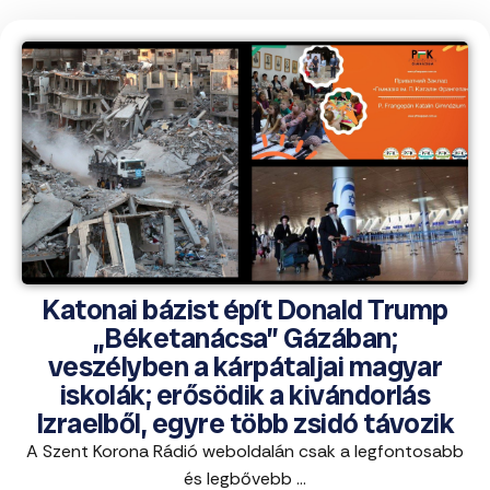
Katonai bázist épít Donald Trump
„Béketanácsa” Gázában;
veszélyben a kárpátaljai magyar
iskolák; erősödik a kivándorlás
Izraelből, egyre több zsidó távozik
A Szent Korona Rádió weboldalán csak a legfontosabb
és legbővebb ...