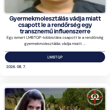
Gyermekmolesztálás vádja miatt
csapott le a rendőrség egy
transznemű influenszerre
Egy ismert LMBTQP-lobbistára csapott le a rendőrség
gyermekmolesztálás vádja miatt. ...
LMBTQP
2026. 08. 7.