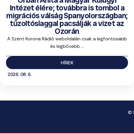
Orbán Anita a Magyar Külügyi
Intézet élére; továbbra is tombol a
migrációs válság Spanyolországban;
tűzoltóslaggal pacsálják a vizet az
Ozorán
A Szent Korona Rádió weboldalán csak a legfontosabb
és legbővebb ...
HÍREK
2026. 08. 6.
© 