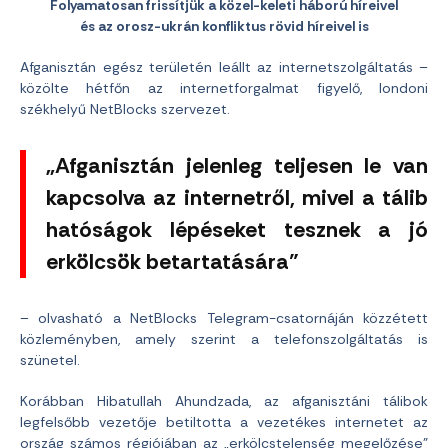
Folyamatosan frissítjük a közel-keleti háború híreivel
és az orosz-ukrán konfliktus rövid híreivel is
Afganisztán egész területén leállt az internetszolgáltatás –
közölte hétfőn az internetforgalmat figyelő, londoni
székhelyű NetBlocks szervezet.
„Afganisztán jelenleg teljesen le van
kapcsolva az internetről, mivel a tálib
hatóságok lépéseket tesznek a jó
erkölcsök betartatására”
– olvasható a NetBlocks Telegram-csatornáján közzétett
közleményben, amely szerint a telefonszolgáltatás is
szünetel.
Korábban Hibatullah Ahundzada, az afganisztáni tálibok
legfelsőbb vezetője betiltotta a vezetékes internetet az
ország számos régiójában az „erkölcstelenség megelőzése”