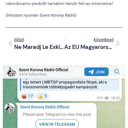
rekordszamu-pedofil-tartalom-kerult-fel-az-internetre/
(Infostart nyomán Szent Korona Rádió)
Előző
Következő
Ne Maradj Le Exkluzív Telegram Posztjainkról Sem! – Összefoglaló A Csatornáról Háborús Hírekkel (2025.09.30.)
Az EU Magyarországot Megkerülve Csatlakoztatná Ukrajnát