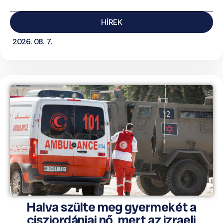
HÍREK
2026. 08. 7.
Halva szülte meg gyermekét a
ciszjordániai nő, mert az izraeli