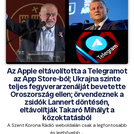
Az Apple eltávolította a Telegramot
az App Store-ból; Ukrajna szinte
teljes fegyverarzenálját bevetette
Oroszország ellen; örvendeznek a
zsidók Lannert döntésén,
eltávolítják Takaró Mihályt a
közoktatásból
A Szent Korona Rádió weboldalán csak a legfontosabb
és legbővebb ...