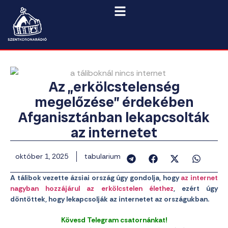
Az „erkölcstelenség
megelőzése” érdekében
Afganisztánban lekapcsolták
az internetet
október 1, 2025
tabularium
A tálibok vezette ázsiai ország úgy gondolja, hogy
az internet
nagyban hozzájárul az erkölcstelen élethez
, ezért úgy
döntöttek, hogy lekapcsolják az internetet az országukban.
Kövesd Telegram csatornánkat!