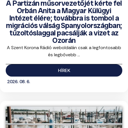
A Partizán műsorvezetőjét kérte fel
Orbán Anita a Magyar Külügyi
Intézet élére; továbbra is tombol a
migrációs válság Spanyolországban;
tűzoltóslaggal pacsálják a vizet az
Ozorán
A Szent Korona Rádió weboldalán csak a legfontosabb
és legbővebb ...
HÍREK
2026. 08. 6.