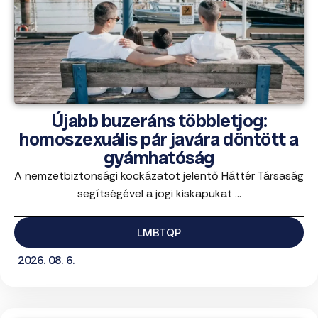
Újabb buzeráns többletjog:
homoszexuális pár javára döntött a
gyámhatóság
A nemzetbiztonsági kockázatot jelentő Háttér Társaság
segítségével a jogi kiskapukat ...
LMBTQP
2026. 08. 6.