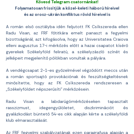
Kövesd Telegram csatornánkat!
Folyamatosan frissítjük a közel-keleti háború híreivel
és az orosz-ukrán konfliktus rövid híreivel is
A román első osztályba idén feljutott FK Csíkszereda ellen
Radu Visan, az FRF főtitkára emelt panaszt a fegyelmi
bizottságánál, azt kifogásolva, hogy az Universitatea Craiova
elleni augusztus 17-i mérkőzés előtt a hazai csapatot kísérő
gyerekek Székelyföld feliratú, a székelyzászló színét és
jelképeit megjelenítő pólókban vonultak a pályára.
A vendégcsapat 2-1-es győzelmével végződött meccs után
a román sportsajtó provokációnak és feszültségkeltésnek
minősítette, hogy az FK Csíkszereda rendszeresen a
„Székelyföldet népszerűsíti” mérkőzésein.
Radu Visan a labdarúgómérkőzéseken tapasztalt
rasszizmust, idegengyűlöletet, diszkriminációt és
gyalázkodást büntető 54-es cikk alapján kérte a székelyföldi
klub elmarasztalását.
Az FRF fegyelmi szabályzatának ezen paragrafusa alapján a