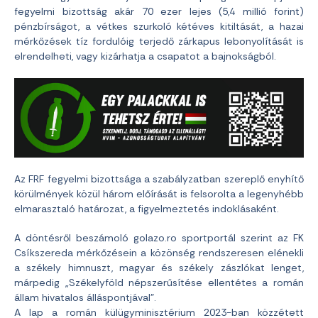
fegyelmi bizottság akár 70 ezer lejes (5,4 millió forint)
pénzbírságot, a vétkes szurkoló kétéves kitiltását, a hazai
mérkőzések tíz fordulóig terjedő zárkapus lebonyolítását is
elrendelheti, vagy kizárhatja a csapatot a bajnokságból.
Az FRF fegyelmi bizottsága a szabályzatban szereplő enyhítő
körülmények közül három előírását is felsorolta a legenyhébb
elmarasztaló határozat, a figyelmeztetés indoklásaként.
A döntésről beszámoló golazo.ro sportportál szerint az FK
Csíkszereda mérkőzésein a közönség rendszeresen elénekli
a székely himnuszt, magyar és székely zászlókat lenget,
márpedig „Székelyföld népszerűsítése ellentétes a román
állam hivatalos álláspontjával”.
A lap a román külügyminisztérium 2023-ban közzétett