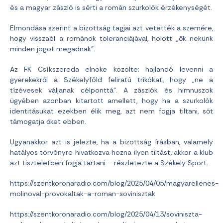
és a magyar zászló is sérti a román szurkolók érzékenységét.
Elmondása szerint a bizottság tagjai azt vetették a szemére,
hogy visszaél a románok toleranciájával, holott „ők nekünk
minden jogot megadnak”.
Az FK Csíkszereda elnöke közölte: hajlandó levenni a
gyerekekről a Székelyföld feliratú trikókat, hogy „ne a
tízévesek váljanak célponttá”. A zászlók és himnuszok
ügyében azonban kitartott amellett, hogy ha a szurkolók
identitásukat ezekben élik meg, azt nem fogja tiltani, sőt
támogatja őket ebben.
Ugyanakkor azt is jelezte, ha a bizottság írásban, valamely
hatályos törvényre hivatkozva hozna ilyen tiltást, akkor a klub
azt tiszteletben fogja tartani – részletezte a Székely Sport.
https://szentkoronaradio.com/blog/2025/04/05/magyarellenes-
molinoval-provokaltak-a-roman-sovinisztak
https://szentkoronaradio.com/blog/2025/04/13/soviniszta-