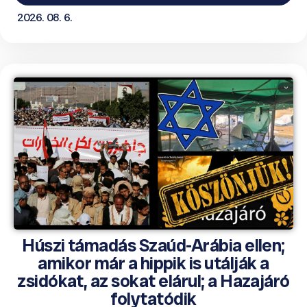
2026. 08. 6.
Húszi támadás Szaúd-Arábia ellen;
amikor már a hippik is utálják a
zsidókat, az sokat elárul; a Hazajáró
folytatódik