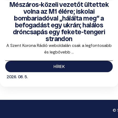
Mészáros-közeli vezetőt ültettek
volna az M1 élére; iskolai
bombariadóval „hálálta meg” a
befogadást egy ukrán; halálos
dróncsapás egy fekete-tengeri
strandon
A Szent Korona Rádió weboldalán csak a legfontosabb
és legbővebb ...
HÍREK
2026. 08. 5.
© 