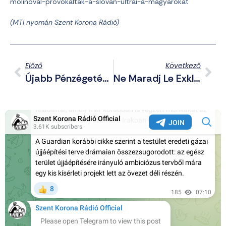
molinoval-provokaltak-a-slovan-ultrai-a-magyarokat
(MTI nyomán Szent Korona Rádió)
Előző
Következő
Újabb Pénzégetés: Itt A Nemzeti Konzultáció Újabb Felvonása
Ne Maradj Le Exkluzív Telegram Posztjainkról Sem! – Összefoglaló A Csatornáról Háborús Hírekkel (2025.09.17.)