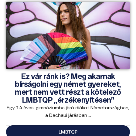
Ez vár ránk is? Meg akarnak
bírságolni egy német gyereket,
mert nem vett részt a kötelező
LMBTQP „érzékenyítésen”
Egy 14 éves, gimnáziumba járó diákot Németországban,
a Dachaui járásban ...
LMBTQP