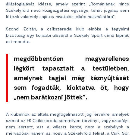
állásfoglalását idézte, amely szerint „Romániának nincs
Székelyföld nevű közigazgatási egysége, tehát jogalap sem
létezik valamely sajátos, hivatalos jelkép használatára”.
Szondi Zoltán, a csíkszeredai klub elnöke a fegyelmi
bizottság egy korábbi üléséről a Székely Sport című lapnak
azt mondta:
megdöbbentően magyarellenes
légkört tapasztalt a testületben,
amelynek tagjai még kéznyújtását
sem fogadták, kioktatva őt, hogy
„nem barátkozni jöttek”.
A klubelnök az általa megfogalmazott jogi érvekre, amelyek
szerint az FK Csíkszereda semmilyen törvényt, vagy szabályt
nem sértett, azt a választ kapta, nem a szabályok a
mérvadóak, hanem az, hogy a Székelyföld felirat, a Csíki Sör