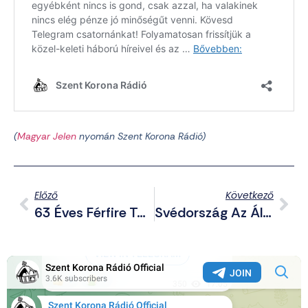
(
Magyar Jelen
nyomán Szent Korona Rádió)
Előző
Következő
63 Éves Férfire Támadt A Cigány, Ő Pár Szál Cigivel, Áldozata Combnyaktöréssel Távozott
Svédország Az Általános Iskola Alsó Tagozatában Teljesen Betiltja A Telefonhasználatot