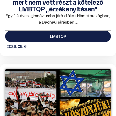
mert nem vett részt a kötelező
LMBTQP „érzékenyítésen”
Egy 14 éves, gimnáziumba járó diákot Németországban,
a Dachaui járásban ...
LMBTQP
2026. 08. 6.