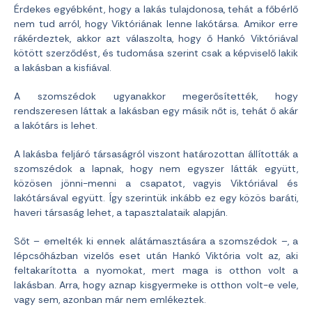
Érdekes egyébként, hogy a lakás tulajdonosa, tehát a főbérlő
nem tud arról, hogy Viktóriának lenne lakótársa. Amikor erre
rákérdeztek, akkor azt válaszolta, hogy ő Hankó Viktóriával
kötött szerződést, és tudomása szerint csak a képviselő lakik
a lakásban a kisfiával.
A szomszédok ugyanakkor megerősítették, hogy
rendszeresen láttak a lakásban egy másik nőt is, tehát ő akár
a lakótárs is lehet.
A lakásba feljáró társaságról viszont határozottan állították a
szomszédok a lapnak, hogy nem egyszer látták együtt,
közösen jönni-menni a csapatot, vagyis Viktóriával és
lakótársával együtt. Így szerintük inkább ez egy közös baráti,
haveri társaság lehet, a tapasztalataik alapján.
Sőt – emelték ki ennek alátámasztására a szomszédok –, a
lépcsőházban vizelős eset után Hankó Viktória volt az, aki
feltakarította a nyomokat, mert maga is otthon volt a
lakásban. Arra, hogy aznap kisgyermeke is otthon volt-e vele,
vagy sem, azonban már nem emlékeztek.