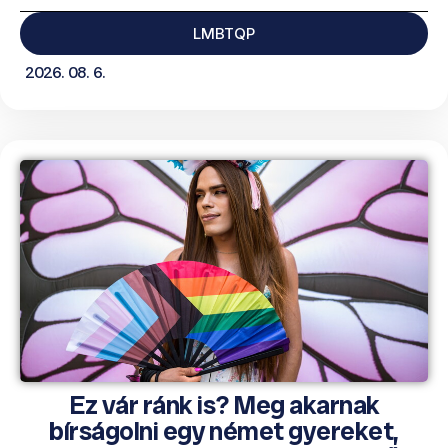
LMBTQP
2026. 08. 6.
Ez vár ránk is? Meg akarnak
bírságolni egy német gyereket,