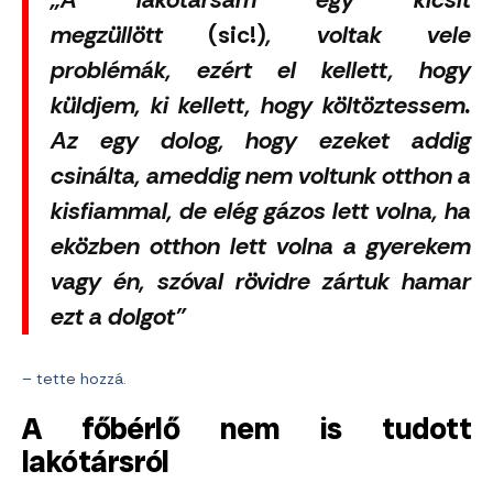
„A lakótársam egy kicsit
megzüllött
(sic!)
, voltak vele
problémák, ezért el kellett, hogy
küldjem, ki kellett, hogy költöztessem.
Az egy dolog, hogy ezeket addig
csinálta, ameddig nem voltunk otthon a
kisfiammal, de elég gázos lett volna, ha
eközben otthon lett volna a gyerekem
vagy én, szóval rövidre zártuk hamar
ezt a dolgot”
– tette hozzá.
A főbérlő nem is tudott
lakótársról