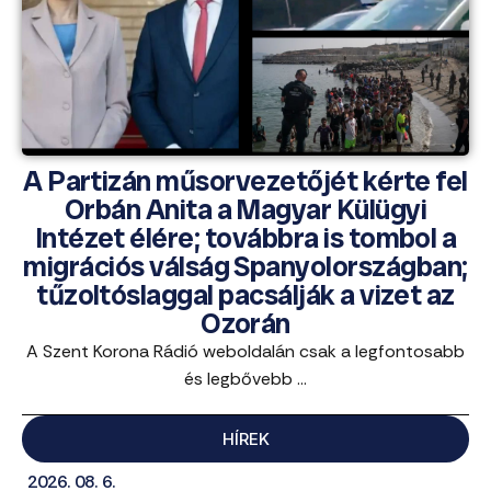
A Partizán műsorvezetőjét kérte fel
Orbán Anita a Magyar Külügyi
Intézet élére; továbbra is tombol a
migrációs válság Spanyolországban;
tűzoltóslaggal pacsálják a vizet az
Ozorán
A Szent Korona Rádió weboldalán csak a legfontosabb
és legbővebb ...
HÍREK
2026. 08. 6.