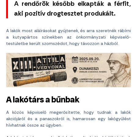
A rendőrök később elkapták a férfit,
aki pozitív drogtesztet produkált.
A lakók most aláírásokat gyűjtenek, és arra szeretnék rábírni
a kutyapártos színekben az önkormányzati képviselő-
testületbe került szomszédot, hogy távozzon a házból.
A lakótárs a bűnbak
A közös képviselő megerősítette, hogy tudnak a lakók
akciójáról és a panaszokról is, hamarosan egy lakógyűlést
hívhatnak össze az ügyben.