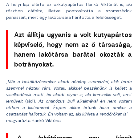
A helyi lap elérte az exkutyapártos Hankó Viktóriát is, aki
részben cáfolta, illetve pontosította a szomszédok
panaszait, mert egy lakótársára hárította a felelősséget.
Azt állítja ugyanis a volt kutyapártos
képviselő, hogy nem az ő társasága,
hanem lakótársa barátai okozták a
botrányokat.
„Már a beköltözésemkor akadt néhány szomszéd, akik ferde
szemmel néztek rám. Voltak, akikkel beszélnünk is kellett a
viselkedésük miatt, és akadt olyan is, aki kriminális volt, amit
leművelt
(sic!)
. Az ominózus buli alkalmával én nem voltam
otthon a kisfiammal. Éppen akkor értünk haza, amikor a
csattanást hallottuk. Én voltam az, aki kihívta a rendőröket is”
–
magyarázta Hankó Viktória.