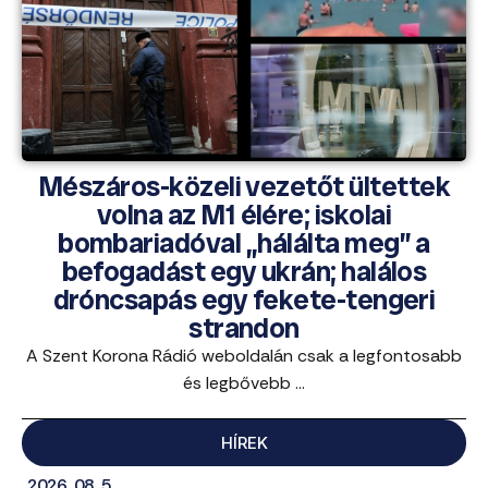
Mészáros-közeli vezetőt ültettek
volna az M1 élére; iskolai
bombariadóval „hálálta meg” a
befogadást egy ukrán; halálos
dróncsapás egy fekete-tengeri
strandon
A Szent Korona Rádió weboldalán csak a legfontosabb
és legbővebb ...
HÍREK
2026. 08. 5.