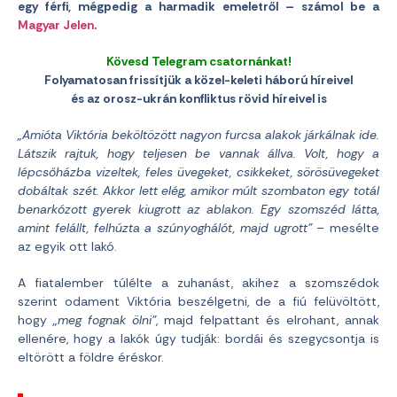
egy férfi, mégpedig a harmadik emeletről – számol be a
Magyar Jelen
.
Kövesd Telegram csatornánkat!
Folyamatosan frissítjük a közel-keleti háború híreivel
és az orosz-ukrán konfliktus rövid híreivel is
„Amióta Viktória beköltözött nagyon furcsa alakok járkálnak ide.
Látszik rajtuk, hogy teljesen be vannak állva. Volt, hogy a
lépcsőházba vizeltek, feles üvegeket, csikkeket, sörösüvegeket
dobáltak szét. Akkor lett elég, amikor múlt szombaton egy totál
benarkózott gyerek kiugrott az ablakon. Egy szomszéd látta,
amint felállt, felhúzta a szúnyoghálót, majd ugrott”
– mesélte
az egyik ott lakó.
A fiatalember túlélte a zuhanást, akihez a szomszédok
szerint odament Viktória beszélgetni, de a fiú felüvöltött,
hogy
„meg fognak ölni”
, majd felpattant és elrohant, annak
ellenére, hogy a lakók úgy tudják: bordái és szegycsontja is
eltörött a földre éréskor.