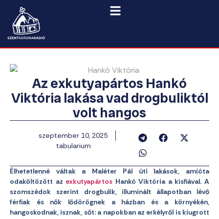
Az exkutyapártos Hankó
Viktória lakása vad drogbuliktól
volt hangos
szeptember 10, 2025
tabularium
Élhetetlenné váltak a Maléter Pál úti lakások, amióta
odaköltözött az
exkutyapártos
Hankó Viktória a kisfiával. A
szomszédok szerint drogbulik, illuminált állapotban lévő
férfiak és nők lődörögnek a házban és a környékén,
hangoskodnak, isznak, sőt: a napokban az erkélyről is kiugrott