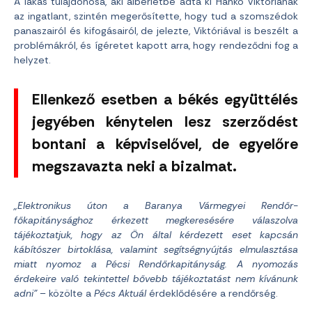
A lakás tulajdonosa, aki albérletbe adta ki Hankó Viktóriának
az ingatlant, szintén megerősítette, hogy tud a szomszédok
panaszairól és kifogásairól, de jelezte, Viktóriával is beszélt a
problémákról, és ígéretet kapott arra, hogy rendeződni fog a
helyzet.
Ellenkező esetben a békés együttélés
jegyében kénytelen lesz szerződést
bontani a képviselővel, de egyelőre
megszavazta neki a bizalmat.
„Elektronikus úton a Baranya Vármegyei Rendőr-
főkapitánysághoz érkezett megkeresésére válaszolva
tájékoztatjuk, hogy az Ön által kérdezett eset kapcsán
kábítószer birtoklása, valamint segítségnyújtás elmulasztása
miatt nyomoz a Pécsi Rendőrkapitányság. A nyomozás
érdekeire való tekintettel bővebb tájékoztatást nem kívánunk
adni”
– közölte a
Pécs Aktuál
érdeklődésére a rendőrség.