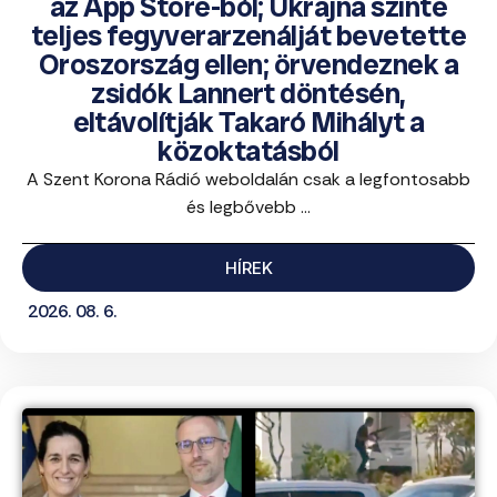
az App Store-ból; Ukrajna szinte
teljes fegyverarzenálját bevetette
Oroszország ellen; örvendeznek a
zsidók Lannert döntésén,
eltávolítják Takaró Mihályt a
közoktatásból
A Szent Korona Rádió weboldalán csak a legfontosabb
és legbővebb ...
HÍREK
2026. 08. 6.