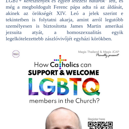
LGBT+ keresztények és egyéb létezési határok
” lett, és
még a megboldogult Ferenc pápa adta rá az áldását,
akinek az örökségét XIV. Leó a jelek szerint e
tekintetben is folytatni akarja, amint arról legutóbb
személyesen is biztosította James Martin amerikai
jezsuita atyát, a homoszexualitás egyik
legelkötelezettebb zászlóvivőjét egyházi körökben.