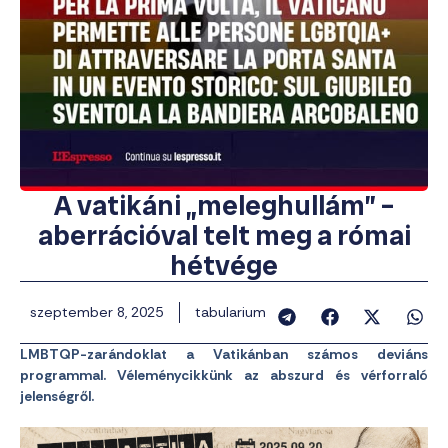
A vatikáni „meleghullám” –
aberrációval telt meg a római
hétvége
szeptember 8, 2025
tabularium
LMBTQP-zarándoklat a Vatikánban számos deviáns
programmal. Véleménycikkünk az abszurd és vérforraló
jelenségről.