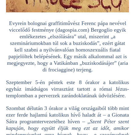
Evyrein bolognai graffitiművész Ferenc pápa nevével
viccelődő festménye (dagospia.com) Bergoglio egyik
emlékezetes „elszólására” utal, miszerint „a
szemináriumokban túl sok a buziskodás”, ezért gátat
kell szabni a nyilvánvalóan homoszexuális fiatal
papjelöltek belépésének. Egy másik alkalommal azt is
megjegyezte, hogy a Vatikánban „buziskodásájer” (aria
di frociaggine) terjeng.
Szeptember 5-én péntek este 8 órakor a katolikus
egyház imádságos virrasztást tartott a római Jézus-
templomban a perverzek zarándoklatának üdvözlésére.
Szombat délután 3 órakor a világ országaiból több mint
ezer ferde hajlamú katolikus hívő haladt át – a Gionata
Sátra programtervezetéhez híven – „
Szent Péter szent
kapuján, hogy együtt éljük meg ezt az időt, amikor
mindannyiunkat arra hívnak, hogy „a szegényeknek