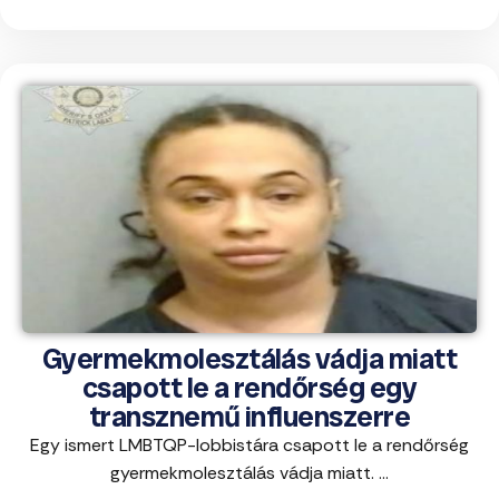
Gyermekmolesztálás vádja miatt
csapott le a rendőrség egy
transznemű influenszerre
Egy ismert LMBTQP-lobbistára csapott le a rendőrség
gyermekmolesztálás vádja miatt. ...