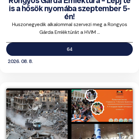
Rongyos Gárda Emléktúra – Lépj te
is a hősök nyomába szeptember 5-
én!
Huszonegyedik alkalommal szervezi meg a Rongyos
Gárda Emléktúrát a HVIM ...
64
2026. 08. 8.