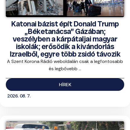
Katonai bázist épít Donald Trump
„Béketanácsa” Gázában;
veszélyben a kárpátaljai magyar
iskolák; erősödik a kivándorlás
Izraelből, egyre több zsidó távozik
A Szent Korona Rádió weboldalán csak a legfontosabb
és legbővebb ...
HÍREK
2026. 08. 7.