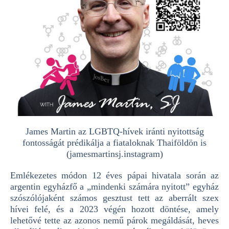
James Martin az LGBTQ-hívek iránti nyitottság
fontosságát prédikálja a fiataloknak Thaiföldön is
(jamesmartinsj.instagram)
Emlékezetes módon 12 éves pápai hivatala során az
argentin egyházfő a „mindenki számára nyitott” egyház
szószólójaként számos gesztust tett az aberrált szex
hívei felé, és a 2023 végén hozott döntése, amely
lehetővé tette az azonos nemű párok megáldását, heves