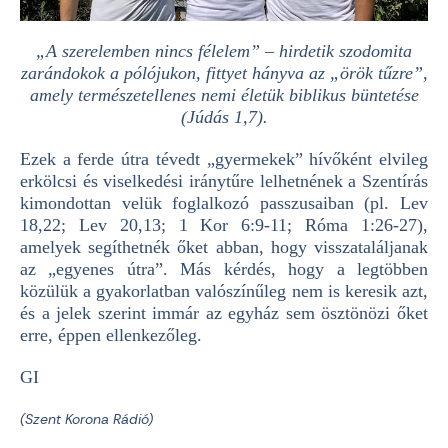
„A szerelemben nincs félelem” – hirdetik szodomita
zarándokok a pólójukon, fittyet hányva az „örök tűzre”,
amely természetellenes nemi életük biblikus büntetése
(Júdás 1,7).
Ezek a ferde útra tévedt „gyermekek” hívőként elvileg
erkölcsi és viselkedési iránytűre lelhetnének a Szentírás
kimondottan velük foglalkozó passzusaiban (pl. Lev
18,22; Lev 20,13; 1 Kor 6:9-11; Róma 1:26-27),
amelyek segíthetnék őket abban, hogy visszataláljanak
az „egyenes útra”. Más kérdés, hogy a legtöbben
közülük a gyakorlatban valószínűleg nem is keresik azt,
és a jelek szerint immár az egyház sem ösztönözi őket
erre, éppen ellenkezőleg.
GI
(Szent Korona Rádió)