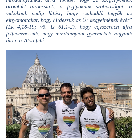
örömhírt hirdessünk, a foglyoknak szabadságot, a
vakoknak pedig látást; hogy szabaddá tegyük az
elnyomottakat, hogy hirdessük az Úr kegyelmének évét”
(Lk 4,18-19; vö. Iz 61,1-2), hogy egyszerűen újra
felfedezhessük, hogy mindannyian gyermekek vagyunk
úton az Atya felé
.”