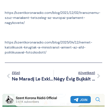
https://szentkoronaradio.com/blog/2021/12/02/transznemu-
szuz-mariakent-tetszeleg-az-europai-parlament-
nagykovete/
https://szentkoronaradio.com/blog/2025/04/12/nemet-
katolikusok-kirugtak-a-ministranst-amiert-az-afd-
politikusaval-fotozkodott/
Előző
Következő
Ne Maradj Le Exkluzív Telegram Posztjainkról Sem! – Összefoglaló A Csatornáról Háborús Hírekkel (2025.09.07.)
Négy Évig Bujkált A Vadonban A Gyermekeivel, A Végén Tűzpárbajban Lelőtték