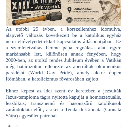
Az utóbbi 25 évben, a korszellemhez idomulva,
alapvető változás következett be a katolikus egyház
nemi eltévelyedettekkel kapcsolatos álláspontjában. Ez
a szemléletváltás Ferenc pápa regnálása alatt egyre
markánsabb lett, különösen annak fényében
, hogy
2000-ben, az utolsó rendes Jubileum évében a Vatikán
még határozottan ellenezte az aberráltak ökumenikus
parádéját (World Gay Pride), amely akkor éppen
Rómában, a katolicizmus fővárosában zajlott.
Ehhez képest az idei szent év keretében a jezsuiták
Jézus-temploma tágra nyitotta kapuját a homoszexuális,
leszbikus, transznemű és hasonszőrű katolikusok
zarándoklata előtt, akiket a Tenda di Gionata (Gionata
Sátra) egyesület patronál.