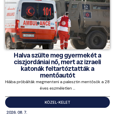
Halva szülte meg gyermekét a
ciszjordániai nő, mert az izraeli
katonák feltartóztatták a
mentőautót
Hiába próbálták megmenteni a palesztin mentősök a 28
éves eszméletlen ...
KÖZEL-KELET
2026. 08. 7.