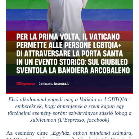
Első alkalommal engedi meg a Vatikán az LGBTQIA+
embereknek, hogy átmenjenek a szent kapun egy
történelmi esemény során: szivárványos zászló lobog a
Jubileumon (L’Espresso, facebook)
Az esemény címe „
Egyház, otthon mindenki számára,