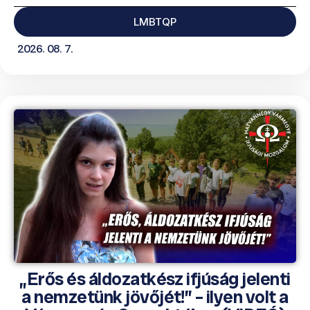
LMBTQP
2026. 08. 7.
„Erős és áldozatkész ifjúság jelenti
a nemzetünk jövőjét!” – ilyen volt a