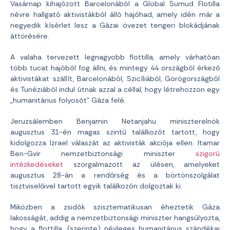
Vasárnap kihajózott Barcelonából a Global Sumud Flotilla
névre hallgató aktivistákból álló hajóhad, amely idén már a
negyedik kísérlet lesz a Gázai övezet tengeri blokádjának
áttörésére.
A valaha tervezett legnagyobb flottilla, amely várhatóan
több tucat hajóból fog állni, és mintegy 44 országból érkező
aktivistákat szállít, Barcelonából, Szicíliából, Görögországból
és Tunéziából indul útnak azzal a céllal, hogy létrehozzon egy
„humanitárius folyosót” Gáza felé.
Jeruzsálemben Benjamin Netanjahu miniszterelnök
augusztus 31-én magas szintű találkozót tartott, hogy
kidolgozza Izrael válaszát az aktivisták akciója ellen. Itamar
Ben-Gvir nemzetbiztonsági miniszter
szigorú
intézkedéseket
szorgalmazott az ülésen, amelyeket
augusztus 28-án a rendőrség és a börtönszolgálat
tisztviselőivel tartott egyik találkozón dolgoztak ki.
Miközben a zsidók szisztematikusan éheztetik Gáza
lakosságát, addig a nemzetbiztonsági miniszter hangsúlyozta,
hogy a flottilla, (szerinte) névleges humanitárius szándékai