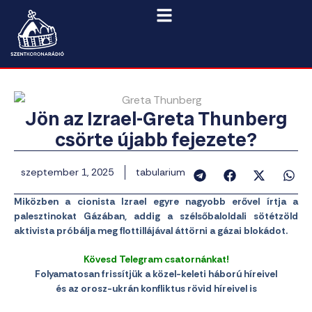
Jön az Izrael-Greta Thunberg
csörte újabb fejezete?
szeptember 1, 2025
tabularium
Miközben a cionista Izrael egyre nagyobb erővel írtja a
palesztinokat Gázában, addig a szélsőbaloldali sötétzöld
aktivista próbálja meg flottillájával áttörni a gázai blokádot.
Kövesd Telegram csatornánkat!
Folyamatosan frissítjük a közel-keleti háború híreivel
és az orosz-ukrán konfliktus rövid híreivel is