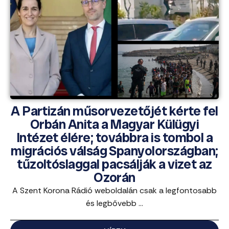
A Partizán műsorvezetőjét kérte fel
Orbán Anita a Magyar Külügyi
Intézet élére; továbbra is tombol a
migrációs válság Spanyolországban;
tűzoltóslaggal pacsálják a vizet az
Ozorán
A Szent Korona Rádió weboldalán csak a legfontosabb
és legbővebb ...