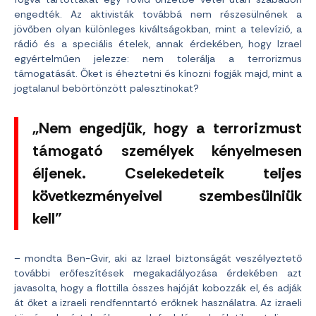
engedték. Az aktivisták továbbá nem részesülnének a
jövőben olyan különleges kiváltságokban, mint a televízió, a
rádió és a speciális ételek, annak érdekében, hogy Izrael
egyértelműen jelezze: nem tolerálja a terrorizmus
támogatását. Őket is éheztetni és kínozni fogják majd, mint a
jogtalanul bebörtönzött palesztinokat?
„Nem engedjük, hogy a terrorizmust
támogató személyek kényelmesen
éljenek. Cselekedeteik teljes
következményeivel szembesülniük
kell”
– mondta Ben-Gvir, aki az Izrael biztonságát veszélyeztető
további erőfeszítések megakadályozása érdekében azt
javasolta, hogy a flottilla összes hajóját kobozzák el, és adják
át őket a izraeli rendfenntartó erőknek használatra. Az izraeli