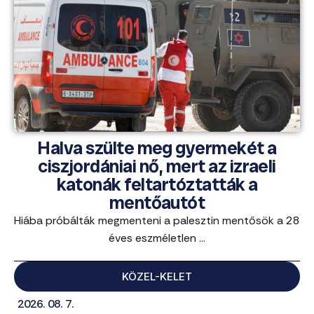
Halva szülte meg gyermekét a
ciszjordániai nő, mert az izraeli
katonák feltartóztatták a
mentőautót
Hiába próbálták megmenteni a palesztin mentősök a 28
éves eszméletlen ...
KÖZEL-KELET
2026. 08. 7.