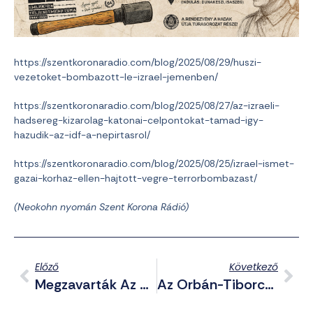
https://szentkoronaradio.com/blog/2025/08/29/huszi-
vezetoket-bombazott-le-izrael-jemenben/
https://szentkoronaradio.com/blog/2025/08/27/az-izraeli-
hadsereg-kizarolag-katonai-celpontokat-tamad-igy-
hazudik-az-idf-a-nepirtasrol/
https://szentkoronaradio.com/blog/2025/08/25/izrael-ismet-
gazai-korhaz-ellen-hajtott-vegre-terrorbombazast/
(Neokohn nyomán Szent Korona Rádió)
Előző
Következő
Megzavarták Az Oroszok Ursula Von Der Leyen Repülőgépének GPS-Ét?
Az Orbán-Tiborcz Család New Yorkban Is Zsidó Étterembe Jár