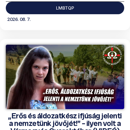
LMBTQP
2026. 08. 7.
„Erős és áldozatkész ifjúság jelenti
a nemzetünk jövőjét!” – ilyen volt a