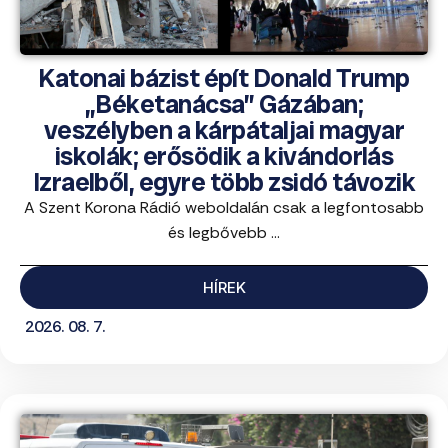
Katonai bázist épít Donald Trump
„Béketanácsa” Gázában;
veszélyben a kárpátaljai magyar
iskolák; erősödik a kivándorlás
Izraelből, egyre több zsidó távozik
A Szent Korona Rádió weboldalán csak a legfontosabb
és legbővebb ...
HÍREK
2026. 08. 7.