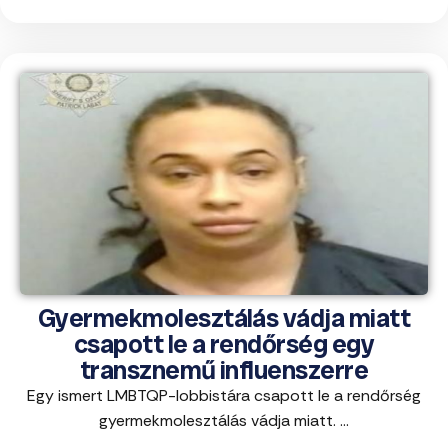
Gyermekmolesztálás vádja miatt
csapott le a rendőrség egy
transznemű influenszerre
Egy ismert LMBTQP-lobbistára csapott le a rendőrség
gyermekmolesztálás vádja miatt. ...