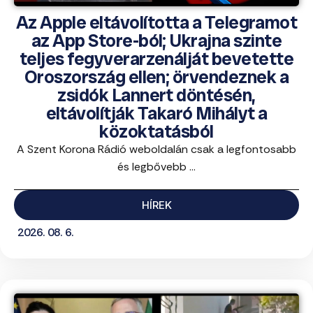
Az Apple eltávolította a Telegramot
az App Store-ból; Ukrajna szinte
teljes fegyverarzenálját bevetette
Oroszország ellen; örvendeznek a
zsidók Lannert döntésén,
eltávolítják Takaró Mihályt a
közoktatásból
A Szent Korona Rádió weboldalán csak a legfontosabb
és legbővebb ...
HÍREK
2026. 08. 6.