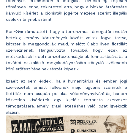
törvények értelmében a lefoglalás elméletileg teljesen
törvényes lenne, tekintettel arra, hogy a blokád áttörésére
irányuló kísérlet a cionisták jogértelmezése szerint illegális
cselekménynek számít.
Ben-Gvir rámutatott, hogy a terrorizmus támogatói, miután
hetekig kemény körülmények között voltak fogva tartva,
kétszer is meggondolják majd, mielőtt újabb ilyen flottillát
szerveznének. Hangsúlyozta továbbá, hogy ezek az
intézkedések Izrael nemzetbiztonságának fenntartására és a
további eszkaláció megakadályozására irányuló szélesebb
körű erőfeszítéseinek részét képezik.
Izraelt az sem érdekli, ha a humanitárius és emberi jogi
szervezetek emiatt fellépnek majd, ugyanis szerintük a
flottillák nem csupán politikai véleménynyilvánítás, hanem
közvetlen kísérletek egy kijelölt terrorista szervezet
támogatására, amely Izrael létezéshez való jogát igyekszik
aláásni.