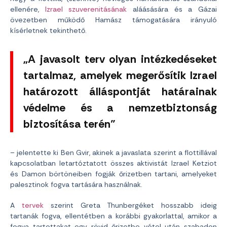
ellenére,
Izrael szuverenitásának
aláásására és a Gázai
övezetben működő Hamász támogatására irányuló
kísérletnek tekinthető.
„A javasolt terv olyan intézkedéseket
tartalmaz, amelyek megerősítik Izrael
határozott álláspontját határainak
védelme és a nemzetbiztonság
biztosítása terén”
– jelentette ki Ben Gvir, akinek a javaslata szerint a flottillával
kapcsolatban letartóztatott összes aktivistát Izrael Ketziot
és Damon börtöneiben fogják őrizetben tartani, amelyeket
palesztinok fogva tartására használnak.
A
tervek
szerint Greta Thunbergéket hosszabb ideig
tartanák fogva, ellentétben a korábbi gyakorlattal, amikor a
fogva tartottakat egy rövid őrizetbe vétel után szabadon