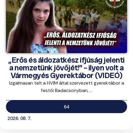
„Erős és áldozatkész ifjúság jelenti
a nemzetünk jövőjét!” – ilyen volt a
Vármegyés Gyerektábor (VIDEÓ)
Izgalmasan telt a HVIM által szervezett gyerektábor a
festői Badacsonyban, ...
64
2026. 08. 7.