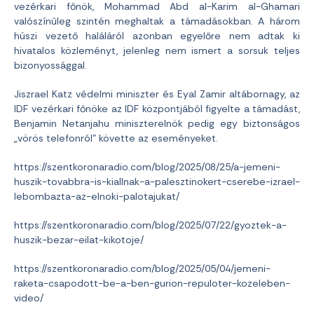
vezérkari főnök, Mohammad Abd al-Karim al-Ghamari
valószínűleg szintén meghaltak a támadásokban. A három
húszi vezető haláláról azonban egyelőre nem adtak ki
hivatalos közleményt, jelenleg nem ismert a sorsuk teljes
bizonyossággal.
Jiszrael Katz védelmi miniszter és Eyal Zamir altábornagy, az
IDF vezérkari főnöke az IDF központjából figyelte a támadást,
Benjamin Netanjahu miniszterelnök pedig egy biztonságos
„vörös telefonról” követte az eseményeket.
https://szentkoronaradio.com/blog/2025/08/25/a-jemeni-
huszik-tovabbra-is-kiallnak-a-palesztinokert-cserebe-izrael-
lebombazta-az-elnoki-palotajukat/
https://szentkoronaradio.com/blog/2025/07/22/gyoztek-a-
huszik-bezar-eilat-kikotoje/
https://szentkoronaradio.com/blog/2025/05/04/jemeni-
raketa-csapodott-be-a-ben-gurion-repuloter-kozeleben-
video/