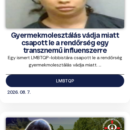
Gyermekmolesztálás vádja miatt
csapott le a rendőrség egy
transznemű influenszerre
Egy ismert LMBTQP-lobbistára csapott le a rendőrség
gyermekmolesztálás vádja miatt. ...
LMBTQP
2026. 08. 7.