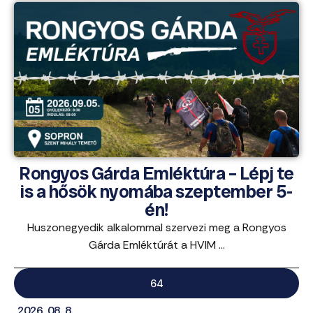
Rongyos Gárda Emléktúra – Lépj te
is a hősök nyomába szeptember 5-
én!
Huszonegyedik alkalommal szervezi meg a Rongyos
Gárda Emléktúrát a HVIM ...
64
2026. 08. 8.