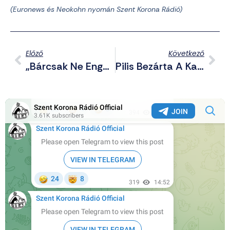
(Euronews és Neokohn nyomán Szent Korona Rádió)
Előző
Következő
„Bárcsak Ne Engedtem Volna Az Agymosásnak” – Megdöbbentő Dolgok Derültek Ki A Transznemű Gyerekgyilkosról
Pilis Bezárta A Kaput A Drogos, Elítélt, Magyarul Sem Tudó Bűnözők Előtt