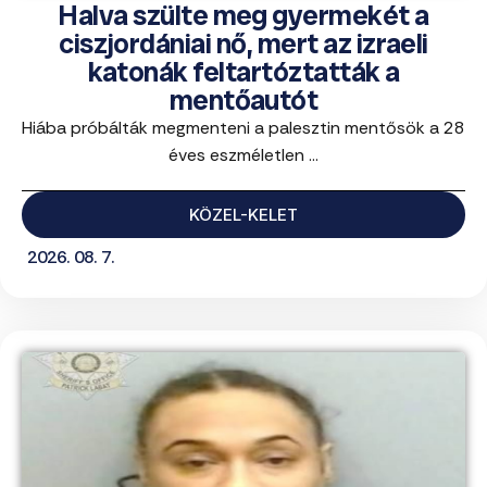
Halva szülte meg gyermekét a
ciszjordániai nő, mert az izraeli
katonák feltartóztatták a
mentőautót
Hiába próbálták megmenteni a palesztin mentősök a 28
éves eszméletlen ...
KÖZEL-KELET
2026. 08. 7.