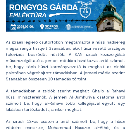
Az izraeli légierő csütörtökön megtámadta a húszi hadsereg
magas rangú tisztjeit Szanaában, akik húszi vezető országos
televíziós beszédét nézték. A KAN izraeli közszolgálati
műsorszolgáltató a jemeni médiára hivatkozva arról számolt
be, hogy több húszi kormányvezető is meghalt az elnöki
palotában végrehajtott támadásban. A jemeni média szerint
Szanaában összesen 10 támadás történt.
A támadásban a zsidók szerint meghalt Ghalib al-Rahawi
húszi miniszterelnök. A jemeni Al-Jumhuriya csatorna arról
számolt be, hogy al-Rahawi több kollégájával együtt egy
lakásban tartózkodott, amikor meghalt.
Az izraeli 12-es csatorna arról számolt be, hogy a húszi
védelmi miniszter, Mohammad Nasszer al-Athifi, és a