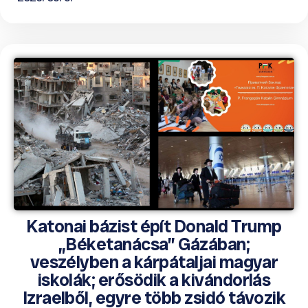
Katonai bázist épít Donald Trump
„Béketanácsa” Gázában;
veszélyben a kárpátaljai magyar
iskolák; erősödik a kivándorlás
Izraelből, egyre több zsidó távozik