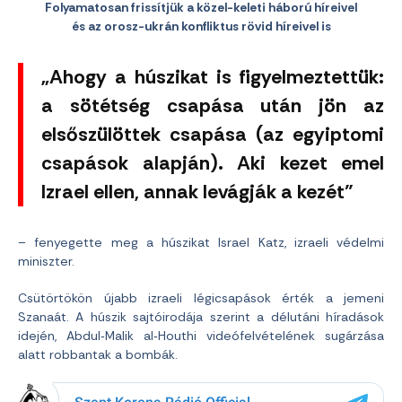
Folyamatosan frissítjük a közel-keleti háború híreivel
és az orosz-ukrán konfliktus rövid híreivel is
„Ahogy a húszikat is figyelmeztettük:
a sötétség csapása után jön az
elsőszülöttek csapása (az egyiptomi
csapások alapján). Aki kezet emel
Izrael ellen, annak levágják a kezét”
– fenyegette meg a húszikat Israel Katz, izraeli védelmi
miniszter.
Csütörtökön újabb izraeli légicsapások érték a jemeni
Szanaát. A húszik sajtóirodája szerint a délutáni híradások
idején, Abdul‑Malik al‑Houthi videófelvételének sugárzása
alatt robbantak a bombák.