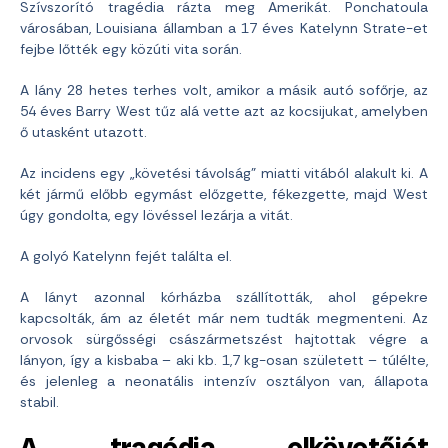
Szívszorító tragédia rázta meg Amerikát. Ponchatoula
városában, Louisiana államban a 17 éves Katelynn Strate-et
fejbe lőtték egy közúti vita során.
A lány 28 hetes terhes volt, amikor a másik autó sofőrje, az
54 éves Barry West tűz alá vette azt az kocsijukat, amelyben
ő utasként utazott.
Az incidens egy „követési távolság” miatti vitából alakult ki. A
két jármű előbb egymást előzgette, fékezgette, majd West
úgy gondolta, egy lövéssel lezárja a vitát.
A golyó Katelynn fejét találta el.
A lányt azonnal kórházba szállították, ahol gépekre
kapcsolták, ám az életét már nem tudták megmenteni. Az
orvosok sürgősségi császármetszést hajtottak végre a
lányon, így a kisbaba – aki kb. 1,7 kg-osan született – túlélte,
és jelenleg a neonatális intenzív osztályon van, állapota
stabil.
A tragédia elkövetőjét