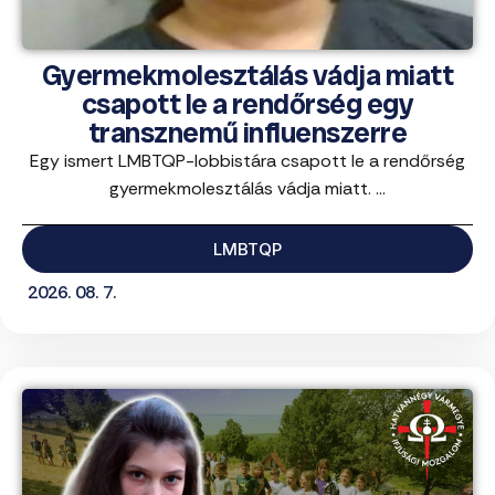
Gyermekmolesztálás vádja miatt
csapott le a rendőrség egy
transznemű influenszerre
Egy ismert LMBTQP-lobbistára csapott le a rendőrség
gyermekmolesztálás vádja miatt. ...
LMBTQP
2026. 08. 7.