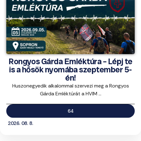
Rongyos Gárda Emléktúra – Lépj te
is a hősök nyomába szeptember 5-
én!
Huszonegyedik alkalommal szervezi meg a Rongyos
Gárda Emléktúrát a HVIM ...
64
2026. 08. 8.