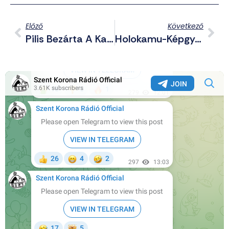
Előző
Következő
Pilis Bezárta A Kaput A Drogos, Elítélt, Magyarul Sem Tudó Bűnözők Előtt
Holokamu-Képgyártásból Élnek Meg Az Mi Segítségével A Pakisztániak