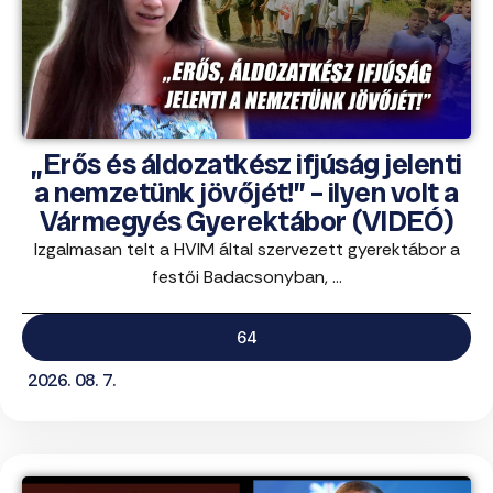
„Erős és áldozatkész ifjúság jelenti
a nemzetünk jövőjét!” – ilyen volt a
Vármegyés Gyerektábor (VIDEÓ)
Izgalmasan telt a HVIM által szervezett gyerektábor a
festői Badacsonyban, ...
64
2026. 08. 7.