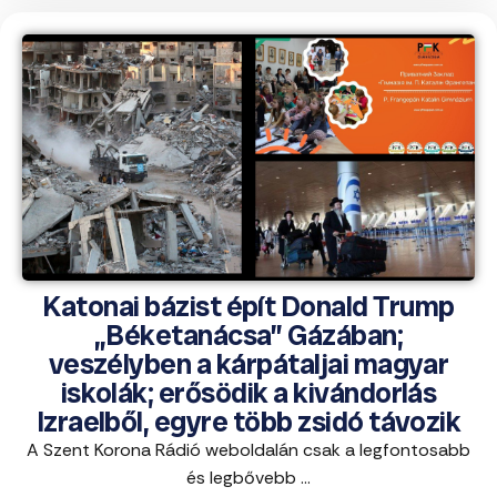
Katonai bázist épít Donald Trump
„Béketanácsa” Gázában;
veszélyben a kárpátaljai magyar
iskolák; erősödik a kivándorlás
Izraelből, egyre több zsidó távozik
A Szent Korona Rádió weboldalán csak a legfontosabb
és legbővebb ...