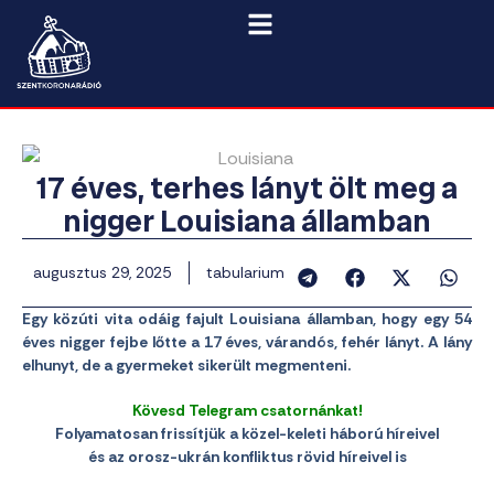
17 éves, terhes lányt ölt meg a
nigger Louisiana államban
augusztus 29, 2025
tabularium
Egy közúti vita odáig fajult Louisiana államban, hogy egy 54
éves nigger fejbe lőtte a 17 éves, várandós, fehér lányt. A lány
elhunyt, de a gyermeket sikerült megmenteni.
Kövesd Telegram csatornánkat!
Folyamatosan frissítjük a közel-keleti háború híreivel
és az orosz-ukrán konfliktus rövid híreivel is