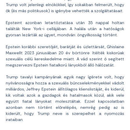
Trump volt jelenlegi elnökökkel, így sokakban felmerült, hogy
ők (és más politikusok) is igénybe vehették a szolgáltatásait.
Epsteint azonban letartóztatása után 35 nappal holtan
találták New York-i cellájában. A halála után a hatóságok
gyorsan lezárták az ügyet, mondván: öngyilkosság történt.
Epstein korábbi szeretőjét, barátját és üzlettársát, Ghislaine
Maxwellt 2023 júniusában 20 év börtönre ítélték kiskorúak
szexuális célú kereskedelme miatt. A vád szerint ő segített
megszervezni Epstein fiatalkorú lányokból álló hálózatát.
Trump tavalyi kampányának egyik nagy ígérete volt, hogy
nyilvánosságra hozza a szexuális bűncselekményekkel vádolt
milliárdos, Jeffrey Epstein állítólagos klienslistáját, és kiderül,
kik voltak azok a gazdagok és hatalmasok közül, akik vele
együtt fiatal lányokat molesztáltak. Ezzel kapcsolatban
azonban nem történt előrelépés, nemrég pedig az is
kiderült, hogy Trump neve is szerepelhet a nyomozás
irataiban.