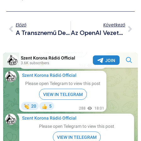
Előző
Következő
A Transznemű Deviáns Eltitkolta, Hogy Valójában Férfi, Ezért Most Szexuális Bántalmazás Miatt Ül Vádlottak Padján
Az OpenAI Vezetője Is AI-Ra Épülő, Agyba Ültethető Chipet Fejleszt – Alig Várja, Hogy „összeolvadjon” A Gép Az Emberrel