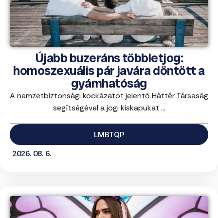
Újabb buzeráns többletjog:
homoszexuális pár javára döntött a
gyámhatóság
A nemzetbiztonsági kockázatot jelentő Háttér Társaság
segítségével a jogi kiskapukat ...
LMBTQP
2026. 08. 6.