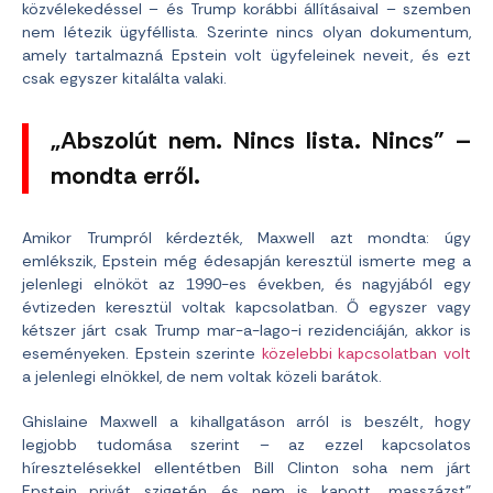
közvélekedéssel – és Trump korábbi állításaival – szemben
nem létezik ügyféllista. Szerinte nincs olyan dokumentum,
amely tartalmazná Epstein volt ügyfeleinek neveit, és ezt
csak egyszer kitalálta valaki.
„Abszolút nem. Nincs lista. Nincs” –
mondta erről.
Amikor Trumpról kérdezték, Maxwell azt mondta: úgy
emlékszik, Epstein még édesapján keresztül ismerte meg a
jelenlegi elnököt az 1990-es években, és nagyjából egy
évtizeden keresztül voltak kapcsolatban. Ő egyszer vagy
kétszer járt csak Trump mar-a-lago-i rezidenciáján, akkor is
eseményeken. Epstein szerinte
közelebbi kapcsolatban volt
a jelenlegi elnökkel, de nem voltak közeli barátok.
Ghislaine Maxwell a kihallgatáson arról is beszélt, hogy
legjobb tudomása szerint – az ezzel kapcsolatos
híresztelésekkel ellentétben Bill Clinton soha nem járt
Epstein privát szigetén, és nem is kapott „masszázst”