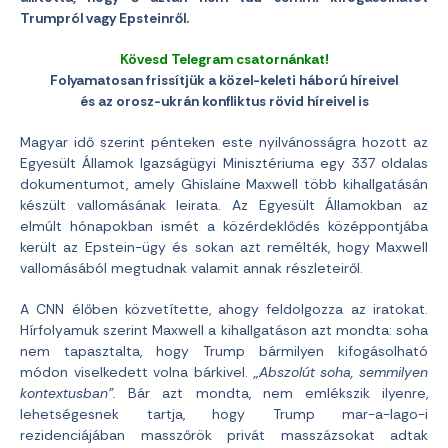
Trumpról vagy Epsteinről.
Kövesd Telegram csatornánkat!
Folyamatosan frissítjük a közel-keleti háború híreivel
és az orosz-ukrán konfliktus rövid híreivel is
Magyar idő szerint pénteken este nyilvánosságra hozott az
Egyesült Államok Igazságügyi Minisztériuma egy 337 oldalas
dokumentumot, amely Ghislaine Maxwell több kihallgatásán
készült vallomásának leirata. Az Egyesült Államokban az
elmúlt hónapokban ismét a közérdeklődés középpontjába
került az Epstein-ügy és sokan azt remélték, hogy Maxwell
vallomásából megtudnak valamit annak részleteiről.
A CNN élőben közvetítette, ahogy feldolgozza az iratokat.
Hírfolyamuk szerint Maxwell a kihallgatáson azt mondta: soha
nem tapasztalta, hogy Trump bármilyen kifogásolható
módon viselkedett volna bárkivel.
„Abszolút soha, semmilyen
kontextusban”.
Bár azt mondta, nem emlékszik ilyenre,
lehetségesnek tartja, hogy Trump mar-a-lago-i
rezidenciájában masszőrök privát masszázsokat adtak