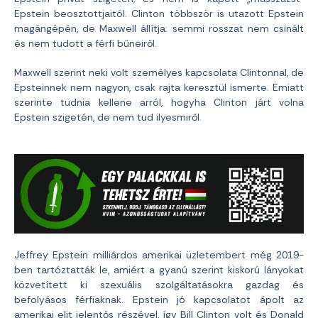
Epstein beosztottjaitól. Clinton többször is utazott Epstein
magángépén, de Maxwell állítja: semmi rosszat nem csinált
és nem tudott a férfi bűneiről.
Maxwell szerint neki volt személyes kapcsolata Clintonnal, de
Epsteinnek nem nagyon, csak rajta keresztül ismerte. Emiatt
szerinte tudnia kellene arról, hogyha Clinton járt volna
Epstein szigetén, de nem tud ilyesmiről.
Jeffrey Epstein milliárdos amerikai üzletembert még 2019-
ben tartóztatták le, amiért a gyanú szerint kiskorú lányokat
közvetített ki szexuális szolgáltatásokra gazdag és
befolyásos férfiaknak. Epstein jó kapcsolatot ápolt az
amerikai elit jelentős részével, így Bill Clinton volt és Donald