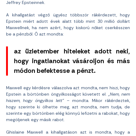
Jeffrey Epsteinnek.
A kihallgatást végző ügyész többször rákérdezett, hogy
Epstein miért adott évek alatt több mint 30 millió dollárt
Maxwellnek, ha nem azért, hogy kiskorú nőket cserkésszen
be a pénzből. Ő azt mondta:
az üzletember hiteleket adott neki,
hogy ingatlanokat vásároljon és más
módon befektesse a pénzt.
Maxwell egy kérdésre válaszolva azt mondta, nem hiszi, hogy
Epstein a börtönben öngyilkosságot követett el.
„Nem, nem
hiszem, hogy öngyilkos lett”
– mondta. Mikor rákérdeztek,
hogy szerinte ki ölhette meg, azt mondta, nem tudja, de
szerinte egy börtönben elég könnyű lefizetni a rabokat, hogy
megöljenek egy másik rabot.
Ghislaine Maxwell a kihallgatáson azt is mondta, hogy a