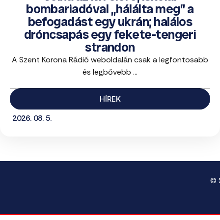
bombariadóval „hálálta meg” a
befogadást egy ukrán; halálos
dróncsapás egy fekete-tengeri
strandon
A Szent Korona Rádió weboldalán csak a legfontosabb
és legbővebb ...
HÍREK
2026. 08. 5.
© 