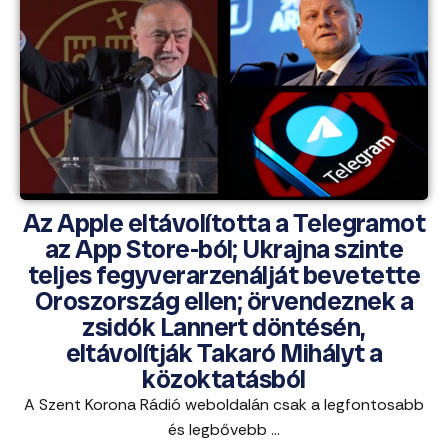
Az Apple eltávolította a Telegramot
az App Store-ból; Ukrajna szinte
teljes fegyverarzenálját bevetette
Oroszország ellen; örvendeznek a
zsidók Lannert döntésén,
eltávolítják Takaró Mihályt a
közoktatásból
A Szent Korona Rádió weboldalán csak a legfontosabb
és legbővebb ...