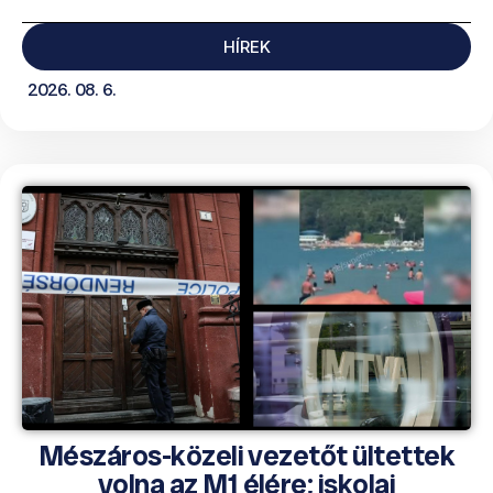
HÍREK
2026. 08. 6.
Mészáros-közeli vezetőt ültettek
volna az M1 élére; iskolai