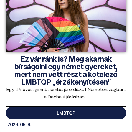
Ez vár ránk is? Meg akarnak
bírságolni egy német gyereket,
mert nem vett részt a kötelező
LMBTQP „érzékenyítésen”
Egy 14 éves, gimnáziumba járó diákot Németországban,
a Dachaui járásban ...
LMBTQP
2026. 08. 6.