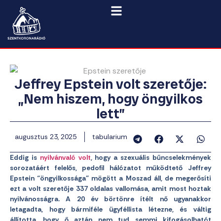
Jeffrey Epstein volt szeretője:
„Nem hiszem, hogy öngyilkos
lett”
augusztus 23, 2025
tabularium
Eddig is
nyilvánvaló volt
, hogy a szexuális bűncselekmények
sorozatáért felelős, pedofil hálózatot működtető Jeffrey
Epstein “öngyilkossága” mögött a Moszad áll, de megerősíti
ezt a volt szeretője 337 oldalas vallomása, amit most hoztak
nyilvánosságra. A 20 év börtönre ítélt nő ugyanakkor
letagadta, hogy bármiféle ügyféllista létezne, és váltig
állította, hogy ő aztán nem tud semmi kifogásolhatót