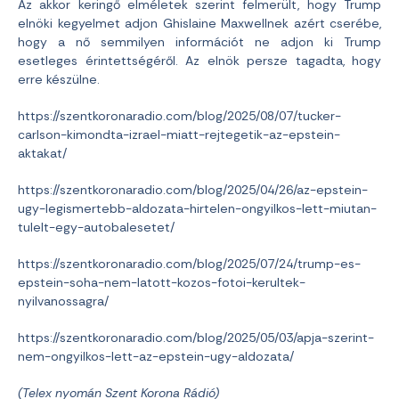
Az akkor keringő elméletek szerint felmerült, hogy Trump
elnöki kegyelmet adjon Ghislaine Maxwellnek azért cserébe,
hogy a nő semmilyen információt ne adjon ki Trump
esetleges érintettségéről. Az elnök persze tagadta, hogy
erre készülne.
https://szentkoronaradio.com/blog/2025/08/07/tucker-
carlson-kimondta-izrael-miatt-rejtegetik-az-epstein-
aktakat/
https://szentkoronaradio.com/blog/2025/04/26/az-epstein-
ugy-legismertebb-aldozata-hirtelen-ongyilkos-lett-miutan-
tulelt-egy-autobalesetet/
https://szentkoronaradio.com/blog/2025/07/24/trump-es-
epstein-soha-nem-latott-kozos-fotoi-kerultek-
nyilvanossagra/
https://szentkoronaradio.com/blog/2025/05/03/apja-szerint-
nem-ongyilkos-lett-az-epstein-ugy-aldozata/
(Telex nyomán Szent Korona Rádió)