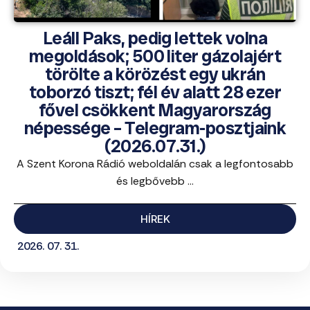
Leáll Paks, pedig lettek volna
megoldások; 500 liter gázolajért
törölte a körözést egy ukrán
toborzó tiszt; fél év alatt 28 ezer
fővel csökkent Magyarország
népessége – Telegram-posztjaink
(2026.07.31.)
A Szent Korona Rádió weboldalán csak a legfontosabb
és legbővebb ...
HÍREK
2026. 07. 31.