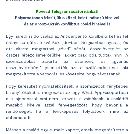
Kövesd Telegram csatornánkat!
Folyamatosan frissítjük a közel-keleti háború híreivel
és az orosz-ukrán konfliktus rövid híreivel is
Egy haredi zsidó család az Antwerpentől körülbelül két és fél
órányi autóútra fekvő Koksijde-ben, Belgiumban nyaralt, és
ott akarta megtartani „rövid” sábáti összejövetelét az
összes létező ismerősükkel, akiket csak oda tudtak hívni. A
szomszédokat zavarta az esemény, és „gyanús
összejövetelként” jelentették azt a szállásadójuknak, aki
megszakította a vacsorát, és követelte, hogy távozzanak.
Hogy kérésüket nyomatékosítsák, a szomszédok fényképes
bizonyítékokat is megosztottak egy WhatsApp-csoportban
a tulajdonossal, ami nem tetszett a zsidóknak. A családfő
magából kikelve azzal fenyegetőzött, hogy bevonja a
rendőrséget, ha a fényképezés folytatódik, mire az
abbamaradt.
Másnap a család egy e-mailt kapott, amely megerősítette a