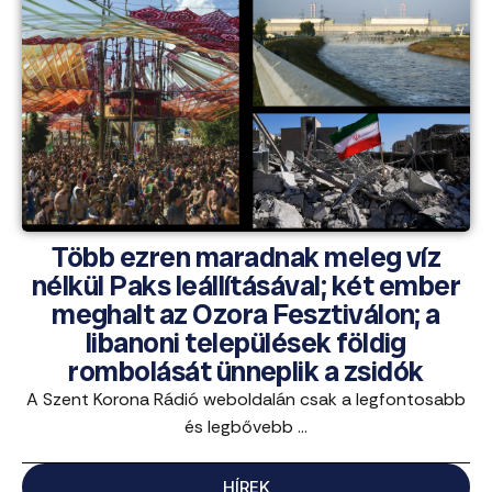
Több ezren maradnak meleg víz
nélkül Paks leállításával; két ember
meghalt az Ozora Fesztiválon; a
libanoni települések földig
rombolását ünneplik a zsidók
A Szent Korona Rádió weboldalán csak a legfontosabb
és legbővebb ...
HÍREK