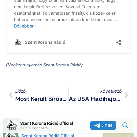
(Neokohn nyomán Szent Korona Rádió)
Előző
Következő
Most Került Bíróság Elé A 32 Éves Cigány „szerelmes”, Aki Erőszakolója És Gyilkosa Volt A 12 Éves Tiszarádi Lánynak
Az USA Hadihajókat Vezényel Venezuela Partjaihoz, A Venezuelai Elnök 4,5 Millió Katonát Mozgósít A Fogadásukra