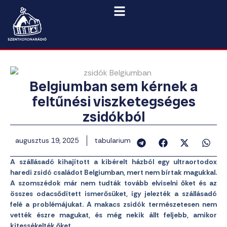
Belgiumban sem kérnek a
feltűnési viszketegséges
zsidókból
augusztus 19, 2025
tabularium
A szállásadó kihajított a kibérelt házból egy ultraortodox
haredi zsidó családot Belgiumban, mert nem bírtak magukkal.
A szomszédok már nem tudták tovább elviselni őket és az
összes odacsődített ismerősüket, így jelezték a szállásadó
felé a problémájukat. A makacs zsidók természetesen nem
vették észre magukat, és még nekik állt feljebb, amikor
kitessékelték őket.