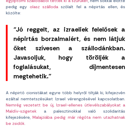
egyiptomi szállodából tették ki a szűrüket
, nem sokkal előtte
pedig egy
olasz szálloda
szólalt fel a népirtás ellen, és
közölte:
“Jó reggelt, az izraeliek felelősek a
népirtás borzalmaiért, és nem látjuk
őket szívesen a szállodánkban.
Javasoljuk, hogy töröljék a
foglalásukat, díjmentesen
megtehetik.”
A népirtó cionistákat egyre több helyről tiltják ki, kifejezvén
ezáltal nemtetszésüket Izrael vérengzésével kapcsolatban.
Nemrég vezetett be új, Izrael-ellenes útlevélszabályokat a
Maldív-szigetek
a palesztinokkal való szolidaritás
kifejezésére,
Malajziába pedig már régóta nem utazhatnak
be zsidók
.