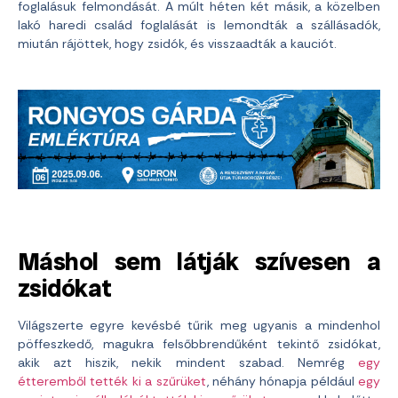
foglalásuk felmondását. A múlt héten két másik, a közelben
lakó haredi család foglalását is lemondták a szállásadók,
miután rájöttek, hogy zsidók, és visszaadták a kauciót.
Máshol sem látják szívesen a
zsidókat
Világszerte egyre kevésbé tűrik meg ugyanis a mindenhol
pöffeszkedő, magukra felsőbbrendűként tekintő zsidókat,
akik azt hiszik, nekik mindent szabad. Nemrég
egy
étteremből tették ki a szűrüket
, néhány hónapja például
egy