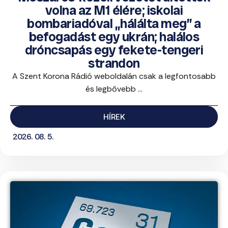
volna az M1 élére; iskolai
bombariadóval „hálálta meg” a
befogadást egy ukrán; halálos
dróncsapás egy fekete-tengeri
strandon
A Szent Korona Rádió weboldalán csak a legfontosabb
és legbővebb ...
HÍREK
2026. 08. 5.