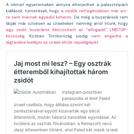
A német egyetemeken annyira elterjedtek a palesztinpárti
kiállások, tüntetések, hogy
a zsidók rettegésükben már wc-
re sem mernek egyedül kimenni
. De még a buzeránsok rem
látják már szívesen az izraelieket: nemrég arról írtunk, hogy
egy zsidó buzeránst kiközösített az “elfogadó” LMBTQP-
közösség
. Közben Törökország pedig
nem engedte a
légterébe belépni az izraeli elnök repülőgépét
.