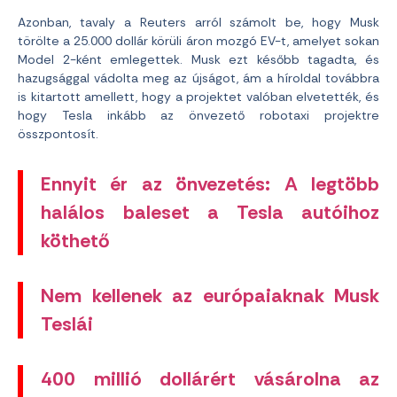
Azonban, tavaly a Reuters arról számolt be, hogy Musk
törölte a 25.000 dollár körüli áron mozgó EV-t, amelyet sokan
Model 2-ként emlegettek. Musk ezt később tagadta, és
hazugsággal vádolta meg az újságot, ám a híroldal továbbra
is kitartott amellett, hogy a projektet valóban elvetették, és
hogy Tesla inkább az önvezető robotaxi projektre
összpontosít.
Ennyit ér az önvezetés: A legtöbb
halálos baleset a Tesla autóihoz
köthető
Nem kellenek az európaiaknak Musk
Teslái
400 millió dollárért vásárolna az