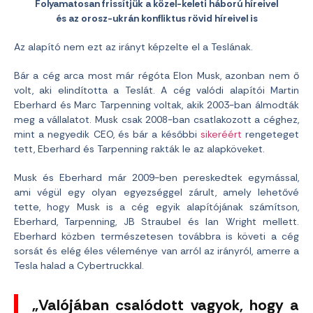
Folyamatosan frissítjük a közel-keleti háború híreivel
és az orosz-ukrán konfliktus rövid híreivel is
Az alapító nem ezt az irányt képzelte el a Teslának.
Bár a cég arca most már régóta Elon Musk, azonban nem ő
volt, aki elindította a Teslát. A cég valódi alapítói Martin
Eberhard és Marc Tarpenning voltak, akik 2003-ban álmodták
meg a vállalatot. Musk csak 2008-ban csatlakozott a céghez,
mint a negyedik CEO, és bár a későbbi
sikeréért
rengeteget
tett, Eberhard és Tarpenning rakták le az alapköveket.
Musk és Eberhard már 2009-ben pereskedtek egymással,
ami végül egy olyan egyezséggel zárult, amely lehetővé
tette, hogy Musk is a cég egyik alapítójának számítson,
Eberhard, Tarpenning, JB Straubel és Ian Wright mellett.
Eberhard közben természetesen továbbra is követi a cég
sorsát és elég éles véleménye van arról az irányról, amerre a
Tesla halad a Cybertruckkal.
„Valójában csalódott vagyok, hogy a