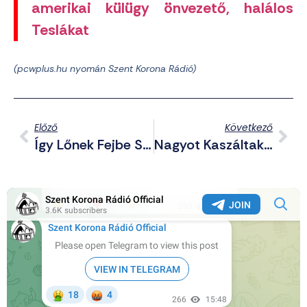
amerikai külügy önvezető, halálos
Teslákat
(pcwplus.hu nyomán Szent Korona Rádió)
Előző
Következő
Így Lőnek Fejbe Szórakozásból Palesztin Gyerekeket Az IDF Katonái (+Videó)
Nagyot Kaszáltak A Drónbeszerzéseken Az Ukránok, Kirobbant A Korrupciós Botrány