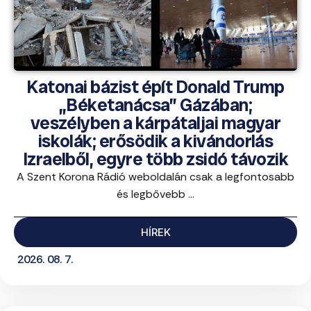
Katonai bázist épít Donald Trump
„Béketanácsa” Gázában;
veszélyben a kárpátaljai magyar
iskolák; erősödik a kivándorlás
Izraelből, egyre több zsidó távozik
A Szent Korona Rádió weboldalán csak a legfontosabb
és legbővebb ...
HÍREK
2026. 08. 7.