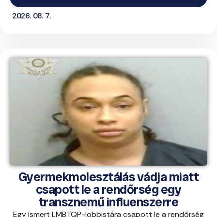
2026. 08. 7.
Gyermekmolesztálás vádja miatt
csapott le a rendőrség egy
transznemű influenszerre
Egy ismert LMBTQP-lobbistára csapott le a rendőrség