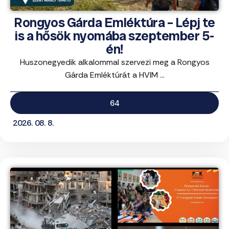
Rongyos Gárda Emléktúra – Lépj te
is a hősök nyomába szeptember 5-
én!
Huszonegyedik alkalommal szervezi meg a Rongyos
Gárda Emléktúrát a HVIM ...
64
2026. 08. 8.